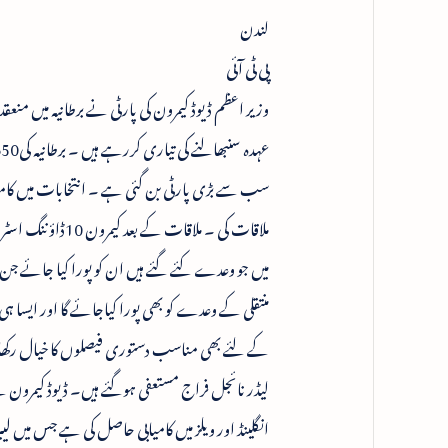
لندن
پی ٹی آئی
وزیر اعظم ڈیوڈ کیمرون کی پارٹی نے برطانیہ میں من
سب سے بڑی پارٹی بن گئی ہے ۔ انتخابات میں کامیاب
ملاقات کی ۔ ملا
میں جو وعدے کئے گئے ہیں ان کو پورا کیا جائے جن م
منتقلی کے وعدے کو بھی پورا کیاجائے گا اور ایسا ہی و
کے لئے بھی مناسب دستوری فیصلوں کا خیال رکھاج
لیڈر نائجل فراج مستعفی ہوگئے ہیں۔ ڈیوڈ کیمرون 
انگلینڈ اور ویلز میں کامیابی حاصل کی ہے جس میں ل