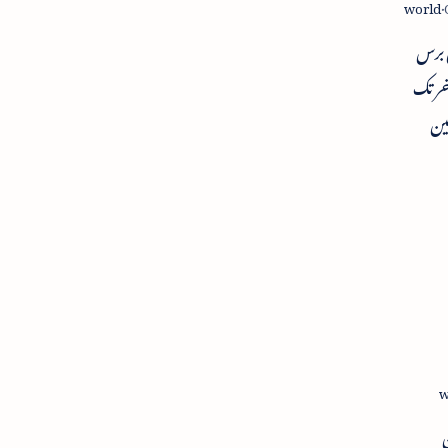
 برس
ر تک
 بلین
ی
یٹ تک
ن