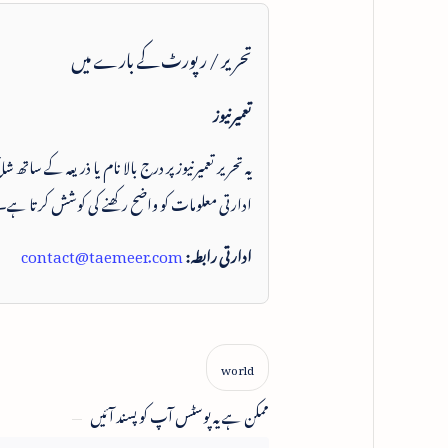
تحریر / رپورٹ کے بارے میں
تعمیرنیوز
یہ تحریر تعمیرنیوز پر درج بالا نام یا ذریعہ کے ساتھ
ادارتی معلومات کو واضح رکھنے کی کوشش کرتا ہے۔
ادارتی رابطہ:
contact@taemeer.com
ممکن ہے یہ پوسٹس آپ کو پسند آئیں