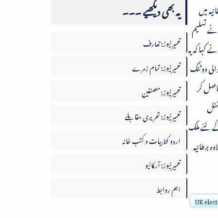
یہ بھی دیکھیے ۔۔۔
نیہ میں
ں نے تسلیم
تعمیرنیوز: تعارف
 کہا کہ یہ
انتخاب کے لئے ہونے والی ووٹنگ
تعمیرنیوز: تمام زمرے
رات10بجے تک جاری رہا ۔ کنزرویٹو پارٹی نے329نشستیں حاصل کر
تعمیرنیوز: مصنفین
یں نیشنل
تعمیرنیوز: تحریری مقابلے
۔ انتخابات میں5روڑ رائے دہندوں کے لئے ملک
اردو کتابیات و کتب خانہ
س کے علاوہ برطانیہ
تعمیرنیوز: آرکائیو
اہم روابط
UK elect