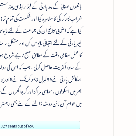
ہاتھوں صفایا کے بعد پارٹی کے لیلا رایڈ ملی بینڈ مست
خراب کارکردگی کا مظاہرہ کیا اور شکست کی تمام تر ذم
کیا ہے کہ انتخابی نتائج ان کی جماعت کے لئے مای
میں عوام آن لائن ووٹ ڈالنے کے لئے بھی رجسٹر
 327 seats out of 650