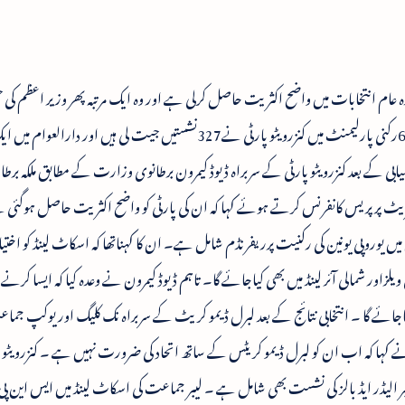
عقدہ عام انتخابات میں واضح اکثریت حاصل کرلی ہے اور وہ ایک مرتبہ پھر وزیر اعظم ک
عہدہ سنبھالنے کی تیاری کررہے ہیں ۔ برطانیہ کی650رکنی پارلیمنٹ میں کنزرویٹو پارٹی نے327نشستیں جیت لی ہیں اور 
ی کے بعد کنزرویٹو پارٹی کے سربراہ ڈیوڈ کیمرون برطانوی وزارت کے مطابق ملکہ برطا
قات کے بعد کیمرون 10ڈاؤننگ اسٹریٹ پر پریس کانفرنس کرتے ہوئے کہا کہ ان کی پارٹی کو واضح اکثریت حاصل ہوگ
یں یوروپی یونین کی رکنیت پرریفرنڈم شامل ہے۔ ان کا کہناتھا کہ اسکاٹ لینڈ کو اخت
یلزاور شمالی آئر لینڈ میں بھی کیاجائے گا۔ تاہم ڈیوڈ کیمرون نے وعدہ کیا کہ ایسا کرنے م
ائے گا ۔ انتخابی نتائج کے بعد لبرل ڈیمو کریٹ کے سربراہ نک کلیگ اور یوکپ جم
نے کہا کہ اب ان کو لبرل ڈیمو کریٹس کے ساتھ اتحاد کی ضرورت نہیں ہے ۔ کنزرویٹو 
یبر الیڈر ایڈ بالز کی نشست بھی شامل ہے ۔ لیبر جماعت کی اسکاٹ لینڈ میں ایس این پ