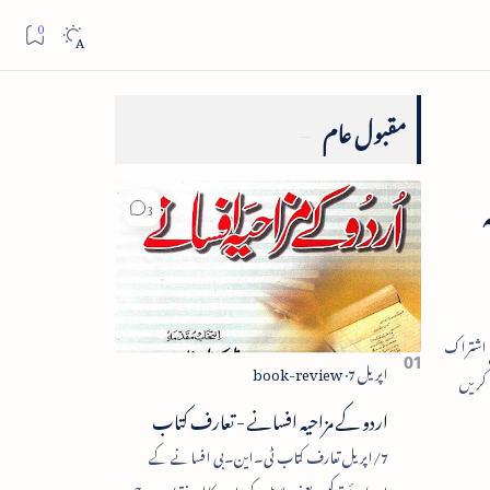
مقبول عام
ملہ
اردو کے مزاحیہ افسانے - تعارف کتاب
7/اپریل تعارف کتاب ٹی۔این۔بی افسانے کے
اجزائے ترکیبی یعنی پلاٹ، کردار، مکالمہ، نقطۂ عروج،