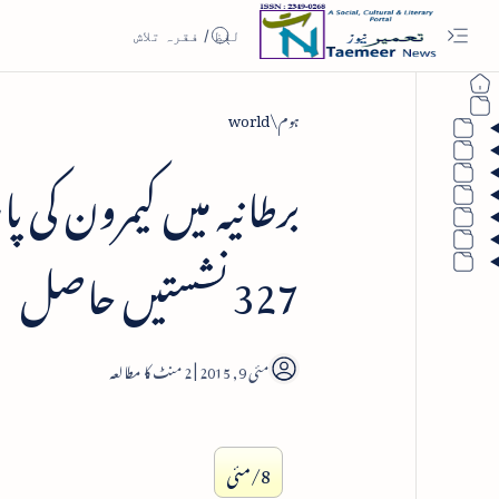
ہوم
world
327 نشستیں حاصل
2
8/مئی