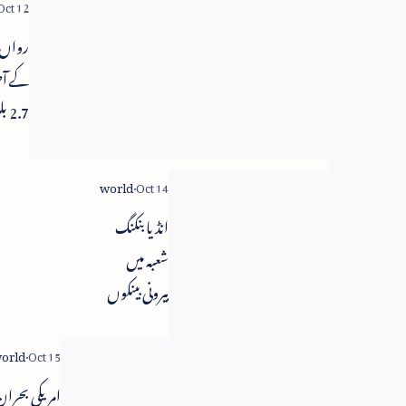
طوفان کے
رواں
متاثرین کیلئے
کے آخ
لارڈ سوراج
2.7
پال کا 25 لاکھ
افراد ک
روپئے کا عطیہ
انٹرن
رسائی
انڈیا بنکنگ
شعبہ میں
بیرونی بینکوں
کو ملک میں
داخلے کی
اجازت
ٹور آپریٹر کی
امریکی بحرا