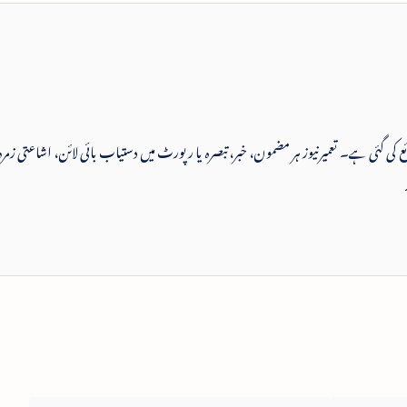
 شائع کی گئی ہے۔ تعمیرنیوز ہر مضمون، خبر، تبصرہ یا رپورٹ میں دستیاب بائی لائن، اشاعتی زمرہ