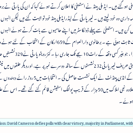
عفی ہوگئے ہیں۔ ایڈ ملی بینڈ نے استعفیٰ کا اعلان کرتے ہوئے کہا کہ ان کی پارٹی نے برطا
ہ داری وہ خود لیتے ہیں ۔ لیبر پارٹی کے لیڈرایڈملی بینڈ خود تو جیت گئے ہیں لیکن انہو
وس کن ہیں۔ استعفیٰ سے پہلے ڈونکاسٹر میں اپنے حامیوں سے بات کرتے ہوئے انہوں نے
لیبر پارٹی کے لئے انتہائی مایوس کن اور مشکل رات ثابت ہوئی ہے ۔ برطانوی دارالعوام کے659ارکان کے 
کا عمل مقامی وقت کے مطابق صبح7بجے شروع ہوا ، جو بغیر کسی وقفہ کے 
کے سادہ اکثریت حاصل کرلی ، جب کہ اس کی روایتی حریف لیبر پارٹی232نشستوں کے ساتھ دوسرے نمبر پر ہے، اوردیگر حلقوں م
اسکاٹش پارٹی نے56لبرل ڈیمو کریٹک نے8اوریو کے انڈی پینڈنٹ نے ایک نشست حاصل کی 
بھر میں اسکولوں ، سماجی مراکز اور گرجا گھروں کے علاوہ نجی املاک میں50ہزار کے قریب پولنگ اسٹیشن قائم کئے گئے تھے۔ ا
 ہوئے ۔
ion: David Cameron defies polls with clear victory, majority in Parliament, with