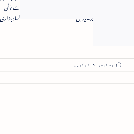
دھوکہ دہی -
سے عالمی
برطانیہ میں
کساد بازاری
سینکڑوں
کا اندیشہ
افراد حج کی
سعادت سے
محروم