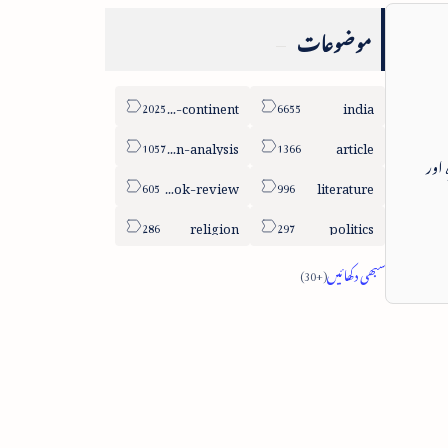
موضوعات
sub-continent
india
column-analysis
article
 اور
book-review
literature
religion
politics