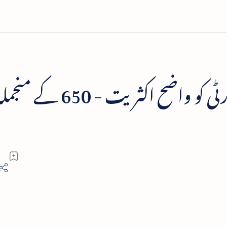
برطانیہ میں کیمرون کی پارٹی کو واضح اکثریت - 650 کے منج