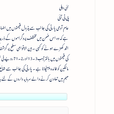
نئی دہلی
پی ٹی آئی
عام آدمی پارٹی کی جانب سے پٹرول قیمتوں میں اضاف
ہے کہ وہ اس ضمن میں مختلف پروگراموں کے ذریعہ
اٹھ کھڑے ہونے کو کہی ۔بین الاقوامی سطح پر گزش
کی قیمتوں میں
مالکین کو فائدہ پہنچانا ہے ۔ پارٹی کی جانب سے شائع ک
مہم میں تعاون کرنے والے سرمایہ داروں کے لئے 