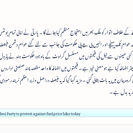
ہ کے خلاف اتوار کو ملک بھر میں احتجاج منظم کیاجائے گا ۔ پارٹی نے اپنی تمام یونٹ
 عوام تک پہنچے اور انہیں بی جے پی حکومت کی جانب سے لئے گئے عوام دشمن فیص
تہ کئی مہینوں سے تیل کی قیمتوں میں مسلسل گراوٹ کے باوجود حکومت ہند نے پٹرول
 بالترتیب3۔13اور2۔71روپے فی لیٹر اضافہ کیا ہے جو معنی خیز ہے ۔ قیمتوں میں اضافہ کا واحد مقصد چند صنعتی اد
ردہ بیان میں یہ بات بتائی گئی ۔ مزید کہا گیا کہ یہ فیصلہ دراصل وزیر اعظم نریندر مودی ک
ہدیہ بدل ہے ۔
i Party to protest against fuel price hike today