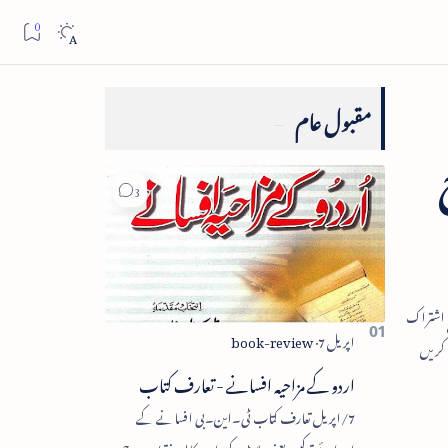
مقبول عام
اردو کے مزاحیہ افسانے - تعارف کتاب
7/اپریل تعارف کتاب ٹی۔این۔بی افسانے کے
اجزائے ترکیبی یعنی پلاٹ، کردار، مکالمہ، نقطۂ عروج،