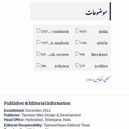
موضوعات
sub-continent
india
column-analysis
article
book-review
literature
religion
politics
Publisher & Editorial Information
Established:
December 2012
Publisher:
Taemeer Web Design & Development
Head Office:
Hyderabad, Telangana, India
Editorial Responsibility:
TaemeerNews Editorial Team