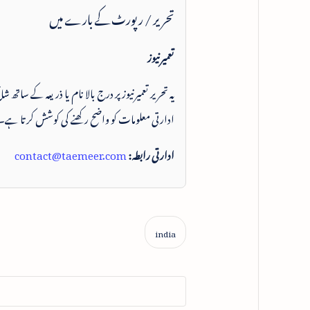
تحریر / رپورٹ کے بارے میں
تعمیرنیوز
یہ تحریر تعمیرنیوز پر درج بالا نام یا ذریعہ کے ساتھ
ادارتی معلومات کو واضح رکھنے کی کوشش کرتا ہے۔
ادارتی رابطہ:
contact@taemeer.com