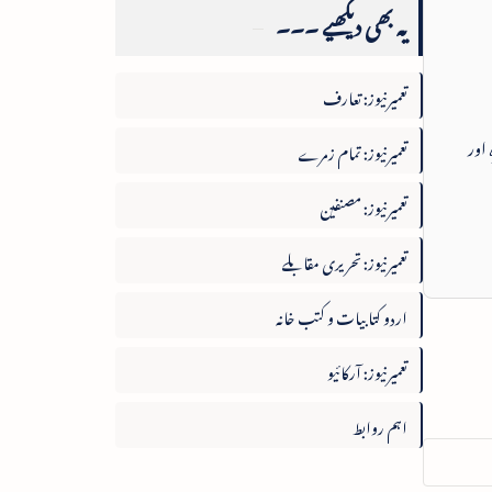
یہ بھی دیکھیے ۔۔۔
تعمیرنیوز: تعارف
 اور
تعمیرنیوز: تمام زمرے
تعمیرنیوز: مصنفین
تعمیرنیوز: تحریری مقابلے
اردو کتابیات و کتب خانہ
تعمیرنیوز: آرکائیو
اہم روابط