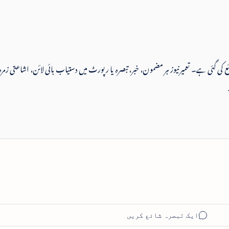
 شائع کی گئی ہے۔ تعمیرنیوز ہر مضمون، خبر، تبصرہ یا رپورٹ میں دستیاب بائی لائن، اشاعتی زمرہ