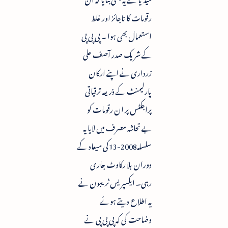
رقومات کا ناجائز اور غلط
استعمال بھی ہوا ۔ پی پی پی
کے شریک صدر آصف علی
زرداری نے اپنے ارکان
پارلیمنٹ کے ذریعہ ترقیاتی
پراجکٹس پر ان رقومات کو
بے تحاشہ مصرف میں لایا یہ
سلسلہ2008-13کی میعاد کے
دوران بلا رکاوٹ جاری
رہی۔ ایکسپریس ٹریبون نے
یہ اطلاع دیتے ہوئے
وضاحت کی کہ پی پی پی نے