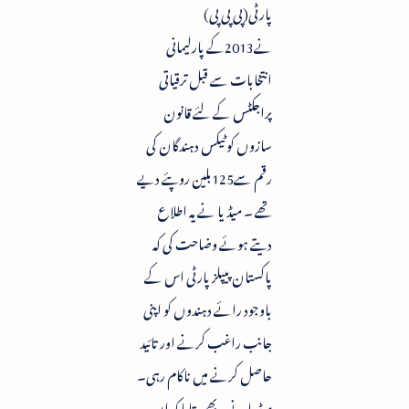
پارٹی(پی پی پی)
نے2013کے پارلیمانی
انتخابات سے قبل ترقیاتی
پراجکٹس کے لئے قانون
سازوں کو ٹیکس دہندگان کی
رقم سے125بلین روپئے دیے
تھے ۔ میڈیا نے یہ اطلاع
دیتے ہوئے وضاحت کی کہ
پاکستان پیپلز پارٹی اس کے
باوجود رائے دہندوں کو اپنی
جانب راغب کرنے اور تائید
حاصل کرنے میں ناکام رہی۔
میڈیا نے یہ بھی بتایا کہ ان