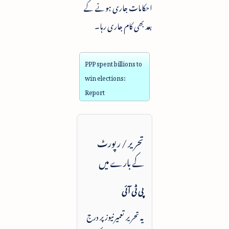
احکامات جاری ہونے کے
بعد بھی کام جاری رہا۔
PPP spent billions to
win elections:
Report
تحریر / رپورٹ
کے بارے میں
پی ٹی آئی
یہ تحریر تعمیرنیوز پر درج