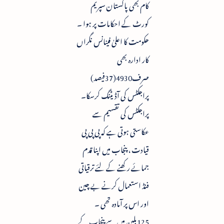
کام بھی پاکستان سپریم
کورٹ کے احکامات پر ہوا ۔
حکومت کا اعلیٰ فینانس نگراں
کار ادارہ بھی
صرف4930(37فیصد)
پراجکٹس کی آڈیٹنگ کرسکا۔
پراجکٹس کی تقسیم سے
عکاستی ہوتی ہے کہ پی پی پی
قیادت ، پنجاب میں اپنا قدم
جمائے رکھنے کے لئے ترقیاتی
فنڈ استعمال کرنے بے چین
اور اس پر آمادہ تھی ۔
125بلین میں سے پنجاب کے