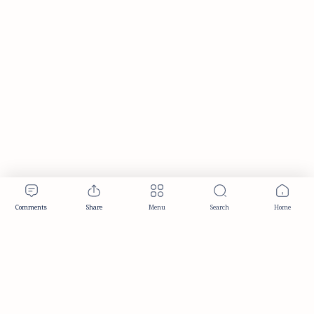
Publisher & Editorial Information
Established:
December 2012
Publisher:
Taemeer Web Design & Development
Head Office:
Hyderabad, Telangana, India
Editorial Responsibility:
TaemeerNews Editorial Team