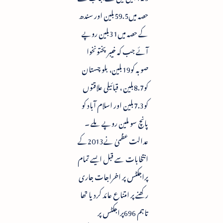
حصہ میں59.5بلین اور سندھ
کے حصہ میں31بلین روپے
آئے جب کہ خیبر پختونخوا
صوبہ کو19بلین، بلو چستان
کو8.7بلین ، قبائیلی علاقتوں
کو7.3بلین اور اسلام آباد کو
پانچ سو ملین روپے ملے ۔
عدالت عظمیٰ نے2013کے
انتخابات سے قبل ایسے تمام
پراجکٹس پر اخراجات جاری
رکھنے پر امتناع عائد کردیا تھا
تاہم 696پراجکٹس پر