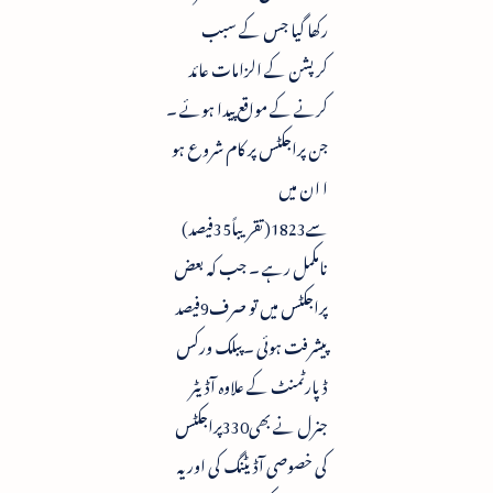
رکھا گیا جس کے سبب
کرپشن کے الزامات عائد
کرنے کے مواقع پیدا ہوئے ۔
جن پراجکٹس پر کام شروع ہو
ا ان میں
سے1823(تقریباً35فیصد)
نامکمل رہے ۔ جب کہ بعض
پراجکٹس میں تو صرف9فیصد
پیشرفت ہوئی ۔ پبلک ورکس
ڈپارٹمنٹ کے علاوہ آڈیٹر
جنرل نے بھی330پراجکٹس
کی خصوصی آڈیٹنگ کی اور یہ