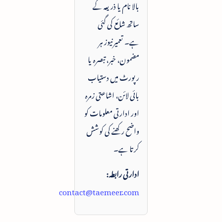
بالا نام یا ذریعہ کے
ساتھ شائع کی گئی
ہے۔ تعمیرنیوز ہر
مضمون، خبر، تبصرہ یا
رپورٹ میں دستیاب
بائی لائن، اشاعتی زمرہ
اور ادارتی معلومات کو
واضح رکھنے کی کوشش
کرتا ہے۔
ادارتی رابطہ:
contact@taemeer.com