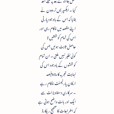
کیا ۔ ایکسپریس ٹریبون نے
بتایا کہ اس کے باوجود پارٹی
اپنے مقصد میں ناکام رہی اور
اس کی تمام کوششیں لا
حاصل ثابت ہوئیں جس کی
کوئی نظیر نہیں ملتی ۔ ان تمام
کوششوں کے باوجود اس کی
نہایت تجربہ کار60فیصد
ارکان پارلیمنٹ ناکام رہے
۔ سرکاری دستاویزات سے
ایک اور بات واضح ہوتی ہے
کہ اخراجات کا صحیح ریکارڈ