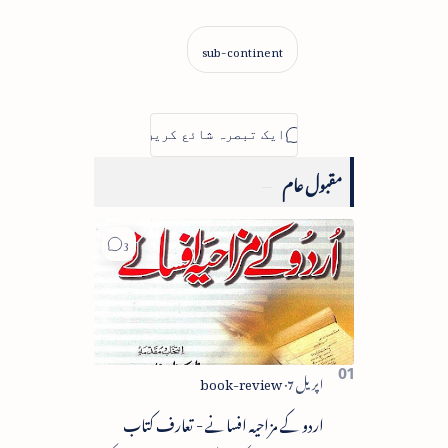
مقبول عام
اردو کے مزاحیہ افسانے - تعارف کتاب