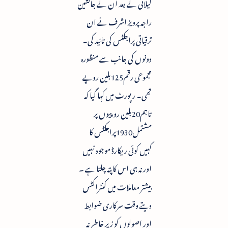
گیلانی کے بعد ان کے جانشین
راجہ پرویز اشرف نے ان
ترقیاتی پراجکٹس کی تائید کی۔
دونوں کی جانب سے منظورہ
مجموعی رقم125بلین روپے
تھی۔ رپورٹ میں کہا گیا کہ
تاہم20بلین روپیوں پر
مشتمل1930پراجکٹس کا
کہیں کوئی ریکارڈ موجود نہیں
اور نہ ہی اس کا پتہ چلتا ہے ۔
بیشتر معاملات میں کنٹراکٹس
دیتے وقت سرکاری ضوابط
اور اصولوں کو زیر خاطر نہ