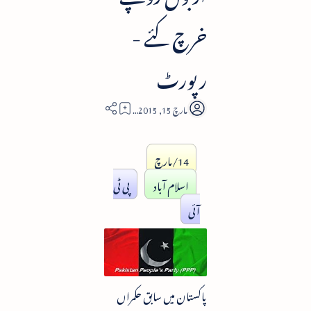
خرچ کئے -
رپورٹ
3
14/مارچ
اسلام آباد
پی ٹی
آئی
پاکستان میں سابق حکمراں