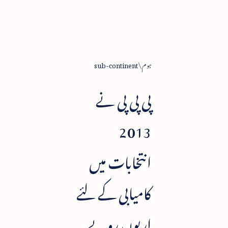
ہوم
sub-continent
پی پی پی نے
2013
انتخابات میں
کامیابی کے لئے
اربوں روپے