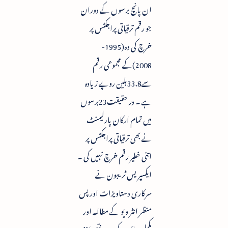
ان پانچ برسوں کے دوران
جو رقم ترقیاتی پراجکٹس پر
خرچ کی وہ(1995-
2008)کے مجموعی رقم
سے33.8بلین روپے زیادہ
ہے ۔ در حقیقت23برسوں
میں تمام ارکان پارلیمنٹ
نے بھی ترقیاتی پراجکٹس پر
اتنی خطیر رقم خرچ نہیں کی ۔
ایکسپریس ٹریبون نے
سرکاری دستاویزات اور پس
منظر انٹر ویو کے مطالعہ اور
مکمل جائزہ کے بعد یہ نتیجہ اخذ