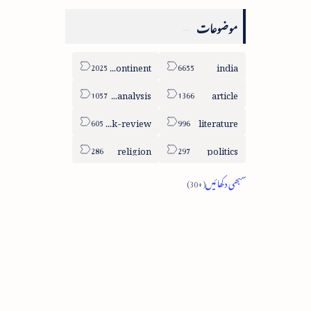
موضوعات
sub-continent
india
column-analysis
article
book-review
literature
religion
politics