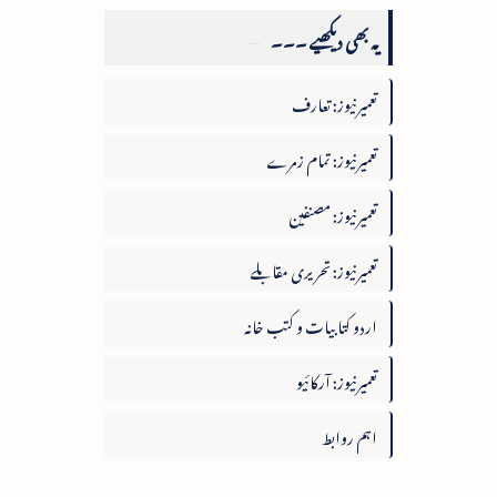
یہ بھی دیکھیے ۔۔۔
تعمیرنیوز: تعارف
تعمیرنیوز: تمام زمرے
تعمیرنیوز: مصنفین
تعمیرنیوز: تحریری مقابلے
اردو کتابیات و کتب خانہ
تعمیرنیوز: آرکائیو
اہم روابط