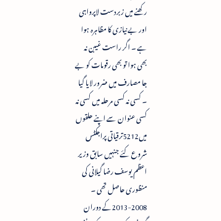
رکھنے میں زبردست لاپرواہی
اور بے نیازی کا مظاہرہ ہوا
ہے ۔ اگر راست غیبن نہ
بھی ہوا تو بھی رقومات کو بے
جا مصارف میں ضرور لایا گیا
۔ کسی نہ کسی مرحلہ میں کسی نہ
کسی عنوان سے اپنے حلقوں
میں5212ترقیاتی پراجکٹس
شروع کئے جنہیں سابق وزیر
اعظم یوسف رضا گیلانی کی
منظوری حاصل تھی ۔
2008-2013کے دوران