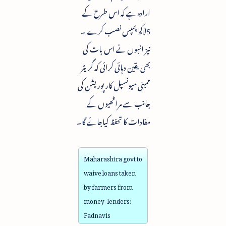
ارادہ ہے کہ اس طرح کے
5لاکھ پمپس نصب کرے ۔
نیز انہوں نے اس بات کی
بھی یقین دہائی کرائی کہ گریٹر
ممبئی میونسپل کارپوریشن کی
جانب سے مراٹھیوں کے
مفادات کا تحفظ کیاجائے گا۔
Maharashtra govt to
waive loans taken
by farmers from
money-lenders:
Fadnavis