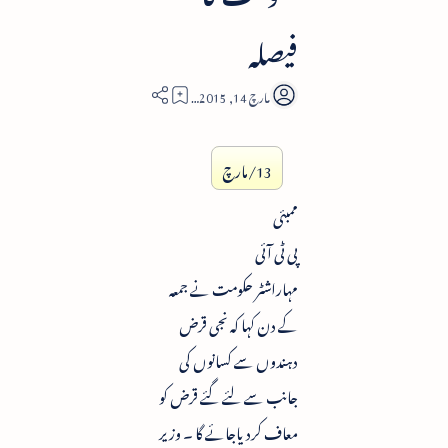
فیصلہ
1
13/مارچ
ممبئی
پی ٹی آئی
مہاراشٹر حکومت نے جمعہ
کے دن کہا کہ نجی قرض
دہندوں سے کسانوں کی
جانب سے لئے گئے قرض کو
معاف کردیاجائے گا ۔ وزیر