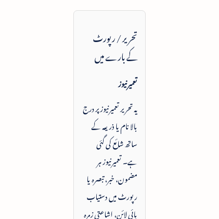
تحریر / رپورٹ
کے بارے میں
تعمیرنیوز
یہ تحریر تعمیرنیوز پر درج
بالا نام یا ذریعہ کے
ساتھ شائع کی گئی
ہے۔ تعمیرنیوز ہر
مضمون، خبر، تبصرہ یا
رپورٹ میں دستیاب
بائی لائن، اشاعتی زمرہ