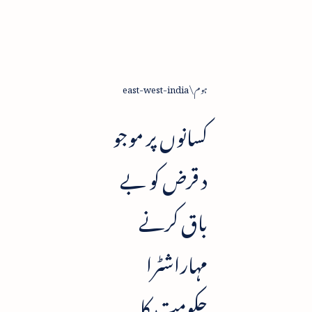
ہوم
east-west-india
کسانوں پر موجو
د قرض کو بے
باق کرنے
مہاراشٹرا
حکومت کا