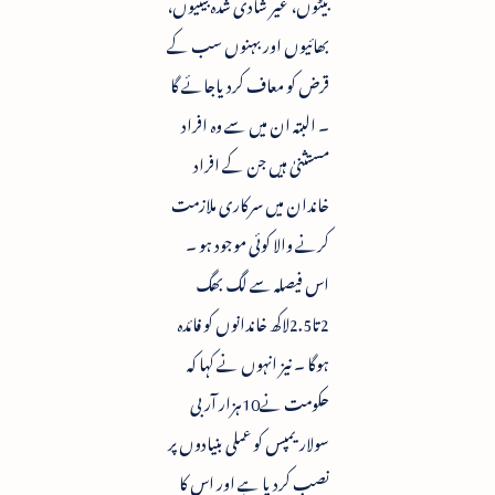
بیٹوں، غیر شادی شدہ بیٹیوں،
بھائیوں اور بہنوں سب کے
قرض کو معاف کردیاجائے گا
۔ البتہ ان میں سے وہ افراد
مستثنیٰ ہیں جن کے افراد
خاندان میں سرکاری ملازمت
کرنے والا کوئی موجود ہو ۔
اس فیصلہ سے لگ بھگ
2تا2.5لاکھ خاندانوں کو فائدہ
ہوگا ۔ نیز انہوں نے کہا کہ
حکومت نے10ہزار آر بی
سولاریمپس کو عملی بنیادوں پر
نصب کردیا ہے اور اس کا