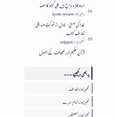
اردو طنز و مزاح میں علی گڑھ کا حصہ
خدا کی بستی - ناول از شوکت صدیقی -
تعارف کتاب
قرآن حکیم اور صحافت کے اصول
یہ بھی دیکھیے ۔۔۔
تعمیرنیوز: تعارف
تعمیرنیوز: تمام زمرے
تعمیرنیوز: مصنفین