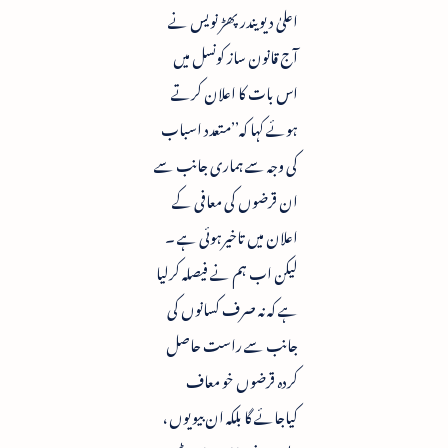
اعلیٰ دیویندر پھڑ نویس نے
آج قانون ساز کونسل میں
اس بات کا اعلان کرتے
ہوئے کہا کہ’’متعدد اسباب
کی وجہ سے ہماری جانب سے
ان قرضوں کی معافی کے
اعلان میں تاخیرہوئی ہے ۔
لیکن اب ہم نے فیصلہ کرلیا
ہے کہ نہ صرف کسانوں کی
جانب سے راست حاصل
کردہ قرضوں خو معاف
کیاجائے گا بلکہ ان بیویوں ،