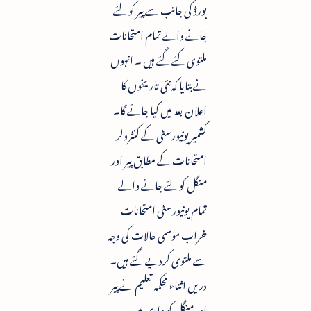
بورڈ کی جانب سے پیر کو لئے
جانے والے تمام امتحانات
ملتوی کئے گئے ہیں ۔ انہوں
نے بتایا کہ نئی تاریخوں کا
اعلان بعد میں کیا جائے گا۔
کشمیر یونیورسٹی کے کنٹرولر
امتحانات کے مطابق پیر اور
منگل کو لئے جانے والے
تمام یونیورسٹی امتحانات
خراب موسمی حالات کی وجہ
سے ملتوی کردیے گئے ہیں۔
دریں اثناء محکمہ تعلیم نے پیر
اور منگل کو وادی میں