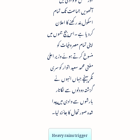
آٹھویں جماعت تک تمام
اسکول بند رکھنے کا اعلان
کردیا ہے ۔اس بیچ جموں میں
اپنی تمام مصروفیات کو
منسوخ کرتے ہوئے وزیر اعلیٰ
مفتی محمد سعید اتوار کو سری
نگر پہنچے جہاں انہوں نے
گزشتہ دودنوں سے لگاتار
بارشوں سے وادی میں پیدا
شدہ صورتحال کا جائزہ لیا۔
Heavy rains trigger