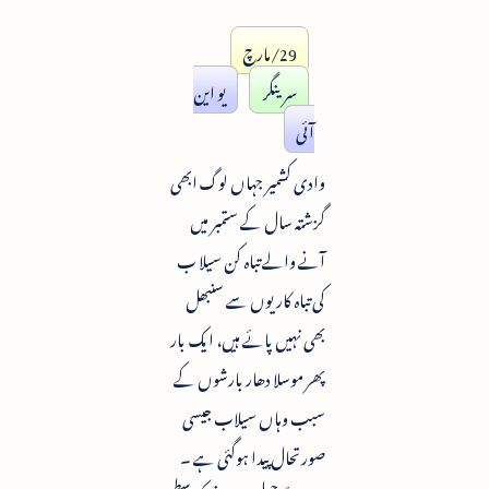
29/مارچ
سرینگر
یو این
آئی
وادی کشمیر جہاں لوگ ابھی
گزشتہ سال کے ستمبر میں
آنے والے تباہ کن سیلا ب
کی تباہ کاریوں سے سنبھل
بھی نہیں پائے ہیں، ایک بار
پھر موسلا دھار بارشوں کے
سبب وہاں سیلاب جیسی
صورتحال پیدا ہوگئی ہے ۔