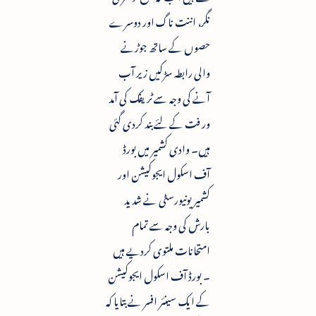
نگر، اننت ناگ اور دوسرے
حصوں کے ساتھ جوڑنے
والی رابطہ سڑکیں زیر آب
آنے کی وجہ سے ٹریفک کی آمد
ور فت کے لئے بند کردی گئی
ہیں۔ وادی کشمیر میں بورڈ
آف اسکول ایجوکیشن اور
کشمیر یونیورسٹی نے شدید
بارش کی وجہ سے تمام
امتحانات ملتوی کردیے ہیں
۔ بورڈ آف اسکول ایجوکیشن
کے ایک سینئر افسر نے بتایا کہ