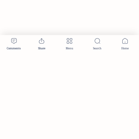
Publisher & Editorial Information
Established:
December 2012
Publisher:
Taemeer Web Design & Development
Head Office:
Hyderabad, Telangana, India
Editorial Responsibility:
TaemeerNews Editorial Team
Founder:
Syed Mukarram Niyaz
ISSN:
2349-0268
Location:
Hyderabad, Telangana, India
Contact:
contact@taemeer.com
|
|
|
|
Editorial Policy
Publisher Information
Editorial Board
Authors & Contributors
|
Contact
Privacy Policy