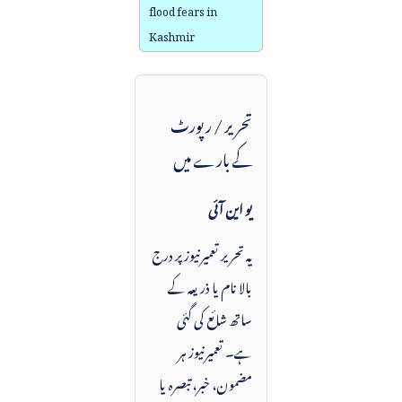
flood fears in
Kashmir
تحریر / رپورٹ
کے بارے میں
یو این آئی
یہ تحریر تعمیرنیوز پر درج
بالا نام یا ذریعہ کے
ساتھ شائع کی گئی
ہے۔ تعمیرنیوز ہر
مضمون، خبر، تبصرہ یا