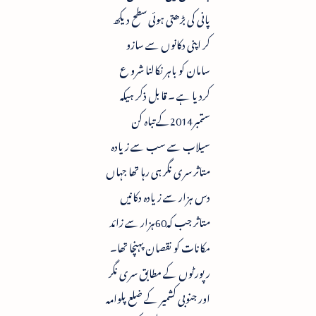
پانی کی بڑھتی ہوئی سطح دیکھ
کر اپنی دکانوں سے سازو
سامان کو باہر نکالنا شرو ع
کردیا ہے ۔ قابل ذکر ہیکہ
ستمبر2014کے تباہ کن
سیلاب سے سب سے زیادہ
متاثر سری نگر ہی رہا تھا جہاں
دس ہزار سے زیادہ دکانیں
متاثر جب کہ60ہزار سے زائد
مکانات کو نقصان پہنچا تھا۔
رپورٹوں کے مطابق سری نگر
اور جنوبی کشمیر کے ضلع پلوامہ