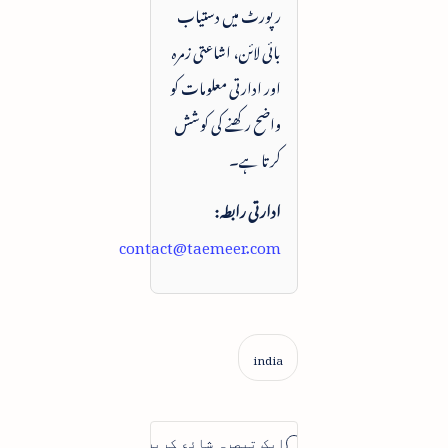
رپورٹ میں دستیاب
بائی لائن، اشاعتی زمرہ
اور ادارتی معلومات کو
واضح رکھنے کی کوشش
کرتا ہے۔
ادارتی رابطہ:
contact@taemeer.com