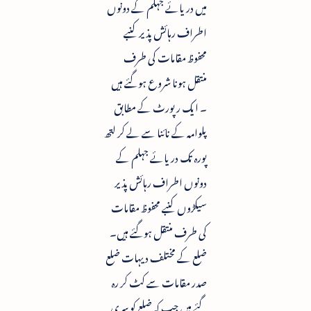
میں دریائے جہلم کے دونوں
اطراف رہائش پذیر کنبے
محفوظ مقامات کی طرف
منتقل ہونا شروع ہوگئے ہیں
۔ ایک رپورٹ کے مطابق
پلوامہ کے نائنا سے لے کر لتھ
پورہ تک دریائے جہلم کے
دونوں اطراف رہائش پذیر
سیکڑوں کنبے محفوظ مقامات
کی طرف منتقل ہوگئے ہیں۔
ضلع کے مختلف دیہات ضلع
صدر مقامات سے کٹ کر رہ
گئے ہیں جب کہ ضلع کو سری