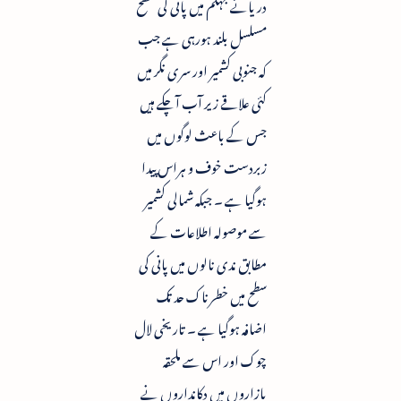
دریائے جہلم میں پانی کی سطح
مسلسل بلند ہورہی ہے جب
کہ جنوبی کشمیر اور سری نگر میں
کئی علاقے زیر آب آچکے ہیں
جس کے باعث لوگوں میں
زبردست خوف و ہراس پیدا
ہوگیا ہے ۔ جبکہ شمالی کشمیر
سے موصولہ اطلاعات کے
مطابق ندی نالوں میں پانی کی
سطح میں خطرناک حد تک
اضافہ ہوگیا ہے ۔ تاریخی لال
چوک اور اس سے ملحقہ
بازاروں میں دکانداروں نے