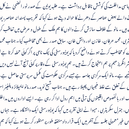
یاسی مداخلت کی کوشش ناقابل برداشت ہے۔ طلبہ یونین کے صدر نور الضحیٰ نے کل ی
ے والے بعض عناصر کے دھرنے کا حوالہ دیتے ہوئے کہا کہ تخریب پسندانہ عناصر، یو
ہیں۔ مانو کے خلاف سازش کرنے والوں کا ہم ملک کے طول و عرض میں تعاقب 
ٹری، محمد عرفان، خازن اور دانش خان، سابق صدر نے بھی مخاطب کیا۔ جناب محمد
اطب کرتے ہوئے واضح کردیا کہ یونیورسٹی کی نیک نامی پر اگر کوئی حملہ کرتا ہے 
ر انگریز مہم پر ہم احتجاج کرتے ہیں۔ ہم یونیورسٹی کے وقار پر کوئی آنچ آنے نہیں د
ا نتیجہ ہے۔ مانو ایک مرکزی جامعہ ہے جسے مرکزی حکومت کی مکمل سرپرستی حاصل ہ
کے تعلق سے غلط فہمیاں پھیلا رہے ہیں۔ جناب شیخ نوید، صدر مانو ایمپلائز ویلفیئر 
ٹی ملک اور بالخصوص اقلیتوں کی ترقی میں اہم رول ادا کر رہی ہے۔ ایسے اداروں میں مداخ
، جنرل سکریٹری ، میوا نے اپنی تقریر میں کہا کہ یونیورسٹی ایک دانشگاہ ہے۔ جہا
ر معمولی جلسہ کے آخر میں ایک قرار داد متفقہ طور پر منظور کرتے ہوئے کہا کہ ہم 