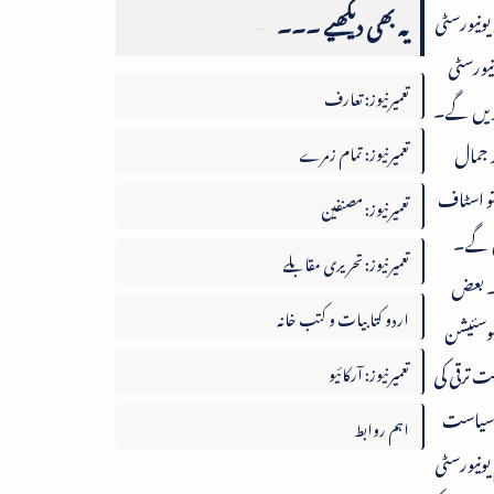
یہ بھی دیکھیے ۔۔۔
ونیورسٹی
نیورسٹی
تعمیرنیوز: تعارف
کریں گے۔
 جمال
تعمیرنیوز: تمام زمرے
تو اسٹاف
تعمیرنیوز: مصنفین
یں گے۔
تعمیرنیوز: تحریری مقابلے
ے۔ بعض
اردو کتابیات و کتب خانہ
اسوسئیشن
لت ترقی کی
تعمیرنیوز: آرکائیو
ں سیاست
اہم روابط
یونیورسٹی