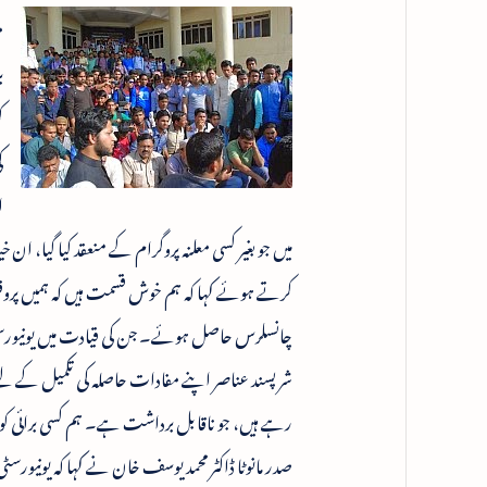
م
ب
ک
ک
ا
میں جو بغیر کسی معلنہ پروگرام کے منعقد کیا گیا، ان 
کرتے ہوئے کہا کہ ہم خوش قسمت ہیں کہ ہمیں پروفیسر
شرپسند عناصر اپنے مفادات حاصلہ کی تکمیل کے لیے 
رہے ہیں، جو ناقابل برداشت ہے۔ ہم کسی برائی کو
صدر مانوٹا ڈاکٹر محمد یوسف خان نے کہا کہ یون