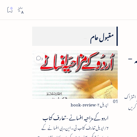
مقبول عام
 -
اردو کے مزاحیہ افسانے - تعارف کتاب
7/اپریل تعارف کتاب ٹی۔این۔بی افسانے کے
اجزائے ترکیبی یعنی پلاٹ، کردار، مکالمہ، نقطۂ عروج،