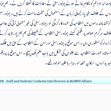
سندانہ عزائم کو ناکام بناتے ہوئے یونیورسٹی کے مفادات کا تحفظ کریں گے۔ ہم یو
یداروں کے خلاف غیر پارلیمانی زبان کے استعمال کی سخت مذمت کرتے ہیں۔ یونیورسٹ
شتہ چند برسوں میں انتظامیہ کی عمدہ کارکردگی اور یونیورسٹی کی غیر معمولی ترقی کی جانب
 سرگرم عناصر پر شکنجہ کسنے، یونیورسٹی انتظامیہ کے فیصلے کی ہم بھرپور تائید کرتے
رارداد کو منظوری دی۔ اس موقع پر یونیورسٹی اور اس کے انتظامیہ کے حق میں فل
 اساتذہ عمارتِ انتظامیہ سے جلوس کی شکل میں بابِ علم تک پہنچے۔ اس موقع پر پروف
اروں، ارکانِ عملہ اور ہزار ہا طلبہ موجود تھے۔
R - Staff and Students Condemn Interference in MANUU Affairs