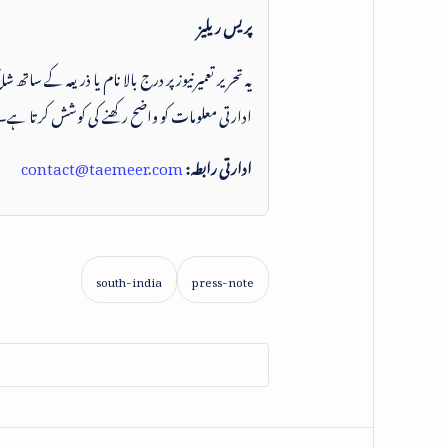
پریس ریلیز
یہ تحریر تعمیرنیوز پر درج بالا نام یا ذریعہ کے ساتھ
ادارتی معلومات کو واضح رکھنے کی کوشش کرتا ہے۔
ادارتی رابطہ:
contact@taemeer.com