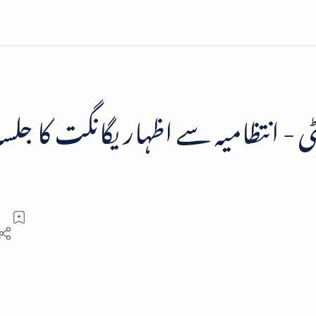
سٹی - انتظامیہ سے اظہار یگانگت کا جلسہ