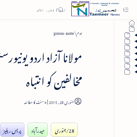
ہوم
press-note
مولانا آزاد اردو یونیور
مخالفین کو انتباہ
4
28/جنوری
حیدرآباد
پریس ریلیز