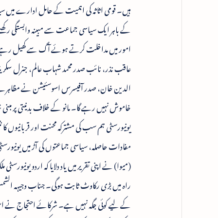
ہیں۔ قومی اثاثہ کی اہمیت کے حامل ادارے میں س
کے باہر ایک سیاسی جماعت سے مبینہ وابستگی رکھن
امور میں مداخلت کرتے ہوئے آگ سے کھیل رہے 
عاقب نذر، نائب صدر محمد شہاب عالم، جنرل سکری
الدین خان، صدر آفیسرس اسوسئیشن نے مظاہرے کو مخ
خاموش نہیں رہے گا۔ مانو کے خلاف بدنیتی پر مبنی ش
یونیورسٹی ہم سب کی مشترکہ محنت اور قربانیوں ک
مفادات حاصلہ، سیاسی جماعتوں کی آڑ میں یونیورسٹی 
(میوا) نے اپنی تقریر میں یاد دلایا کہ اردو یونیورس
راہ میں بڑی رکاوٹ ثابت ہوگی۔ جناب وجیہہ الشمس
کے لیے کوئی جگہ نہیں ہے۔ شرکائے احتجاج نے اس غی