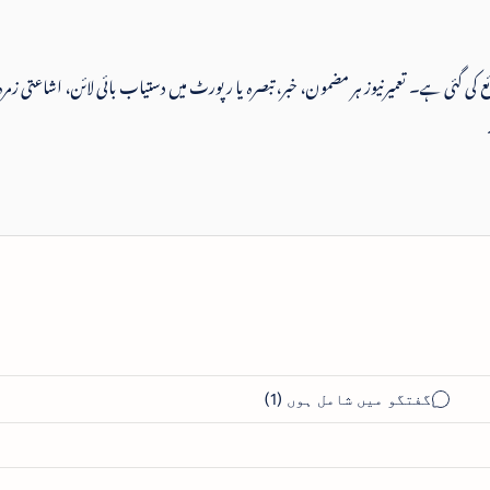
 شائع کی گئی ہے۔ تعمیرنیوز ہر مضمون، خبر، تبصرہ یا رپورٹ میں دستیاب بائی لائن، اشاعتی زمرہ