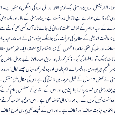
ولانا آزاد نیشنل اردو یونیورسٹی ایک قومی اثاثہ اور اہل اردو کی امنگوں کا مظہر ہے۔ ا
ری نگاہ ڈالے یہ ہمارے لیے ناقابل برداشت ہے۔ یونیورسٹی کے وقار اور نیک نامی کو
رنے کے در پہ عناصر کے خلاف سخت کاروائی کی جائے تاکہ آئندہ کسی بھی گوشے 
ی نا عاقبت اندیشی کے مظاہرہ کی جرأت نہ کی جاسکے۔ یونیورسٹی کے اساتذہ، عہدید
سٹاف اور طلبہ کی منتخبہ نمائندہ انجمنوں کے زیر اہتمام آج منعقدہ ایک غیر معمولی مظاہ
خیالات کا بیک آواز اظہار کیا گیا۔ ڈاکٹر محمد فریاد، سابق صدر مانوٹا نے پر جوش حاضرین
 شمیم جیراجپوری، پروفیسر اے ایم پٹھان اور پروفیسر محمد میاں جیسے فعال اور مدبر
چانسلرس حاصل ہوئے۔ جن کی قیادت میں یونیورسٹی نے محض 17 سال کے قلیل عرصہ میں جو ترقی کی ہے اس کی مثال ملنی
یونیورسٹی میں فساد برپا کرنا چاہتے ہیں اور اس کے انتظامیہ کو مسلسل بدنام کرنے 
 برداشت نہیں کریں گے۔ یہ ہمارا ایمانی تقاضہ بھی ہے۔ اس موقع پر خطاب کرتے ہ
یورسٹی انتظامیہ نہایت صاف اور شفاف ہے۔ اور اس کے فیصلے بھی پوری طرح شفاف