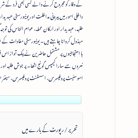
کے وقار کو مجروح کرنے والے کسی بھی فرد کے شر پ
داخلی امور میں بیرونی مداخلت اور یونیورسٹی عہد
طلبہ، عہدیدار اور ارکان عملہ، عوام الناس کی توجہ گز
مبذول کروانا چاہتے ہیں۔ یونیورسٹی مفادات کے خلاف
ہا احتجاجیوں پر مشتمل حاضرین نے بیک آواز اس ق
نعروں سے سارا کیمپس گونج اٹھا۔ پر جوش طلبہ اور
اسوسئیٹ پروفیسرس، اسسٹنٹ پروفیسرس، سینئر عہدید
تحریر / رپورٹ کے بارے میں