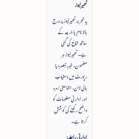
تعمیرنیوز
یہ تحریر تعمیرنیوز پر درج
بالا نام یا ذریعہ کے
ساتھ شائع کی گئی
ہے۔ تعمیرنیوز ہر
مضمون، خبر، تبصرہ یا
رپورٹ میں دستیاب
بائی لائن، اشاعتی زمرہ
اور ادارتی معلومات کو
واضح رکھنے کی کوشش
کرتا ہے۔
ادارتی رابطہ: