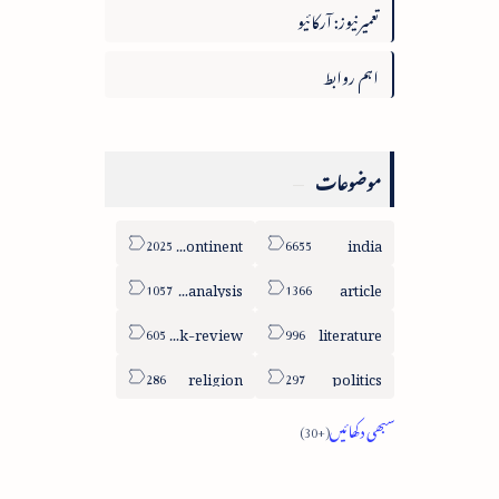
تعمیرنیوز: آرکائیو
اہم روابط
موضوعات
sub-continent
india
column-analysis
article
book-review
literature
religion
politics