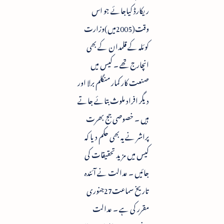
ریکارڈ کیاجائے جو اس
وقت(2005میں)وزارت
کوئلہ کے قلمدان کے بھی
انچارج تھے ۔ کیس میں
صنعت کار کمار منگلم برلا اور
دیگر افراد ملوث بتائے جاتے
ہیں ۔ خصوصی جج بھرت
پراشر نے یہ بھی حکم دیا کہ
کیس میں مزید تحقیقات کی
جائیں ۔ عدالت نے آئندہ
تاریخ سماعت27جنوری
مقرر کی ہے ۔ عدالت