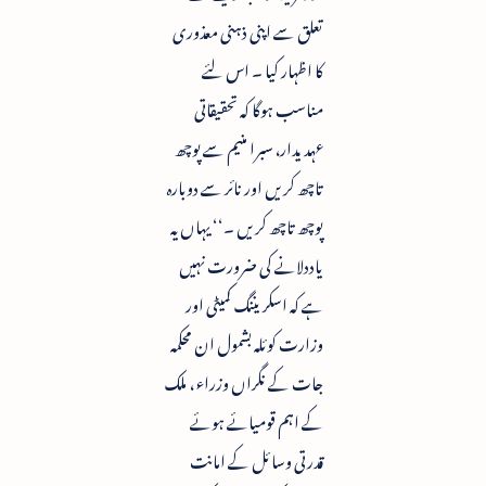
تعلق سے اپنی ذہنی معذوری
کا اظہار کیا ۔ اس لئے
مناسب ہوگا کہ تحقیقاتی
عہدیدار، سبرا منیم سے پوچھ
تاچھ کریں اور نائر سے دوبارہ
پوچھ تاچھ کریں ۔‘‘ یہاں یہ
یاددلانے کی ضرورت نہیں
ہے کہ اسکریننگ کمیٹی اور
وزارت کوئلہ بشمول ان محکمہ
جات کے نگراں وزراء ، ملک
کے اہم قومیائے ہوئے
قدرتی وسائل کے امانت