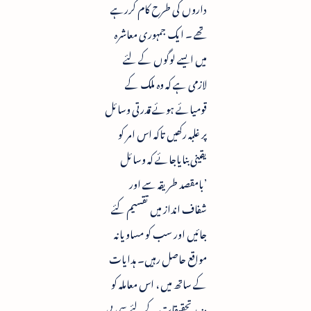
داروں کی طرح کام کررہے
تھے ۔ ایک جمہوری معاشرہ
میں ایسے لوگوں کے لئے
لازمی ہے کہ وہ ملک کے
قومیائے ہوئے قدرتی وسائل
پر غلبہ رکھیں تاکہ اس امر کو
یقینی بنایاجائے کہ وسائل
’بامقصد طریقہ سے اور
شفاف انداز میں تقسیم کئے
جائیں اور سب کو مساویانہ
مواقع حاصل رہیں۔ ہدایات
کے ساتھ میں ، اس معاملہ کو
مزید تحقیقات کے لئے سی بی