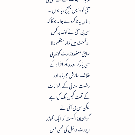
آئی کو واپس بھیج رہا ہوں ۔
یہاں یہ تذکرہ بے جا نہ ہوگا کہ
سی بی آئی نے کوئلہ بلاکس
الاٹمنٹ میں کمار منگلم برلا
سابق معتمدوزارت کوئلہ پی
سی پارکھ اور دیگر افرادکے
خلاف سازش مجرمانہ اور
رشوت ستانی کے الزامات
کے تحت کیس بک کیا ہے
لیکن سی بی آئی نے
گزشتہ28اگست کو ایک کلوژر
رپورٹ داخل کی تھی جس