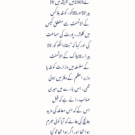
نے2005میں اڈیشہ میں تالا
بیراIIاورIIIکو ، کوئلہ بلاکس
کے الاٹمنٹ سے متعلق کیس
میں کلوژر رپورٹ کی سماعت
کی اور کہا کہ’’ہنڈوالکو کو، تالا
بیرا ۔IIبلاک کے الاٹمنٹ
کے سلسلہ میں وزارت کوئلہ یا
وزیر اعظم کے دفتر میں ہوئی
تھی ، اس بارے میں میری
صائب رائے ہے کہ قبل
اس کے کہ اس معاملہ کی مزید
جانچ کی جائے کہ آیا کوئی جرم
ہوا تھا اور اگر ہوا تھا تو کیا