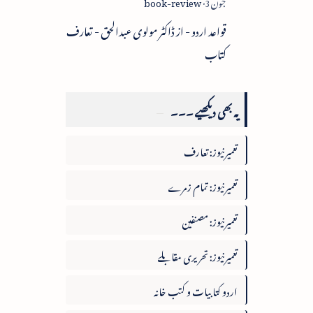
قواعد اردو - از ڈاکٹر مولوی عبدالحق - تعارف
کتاب
یہ بھی دیکھیے ۔۔۔
تعمیرنیوز: تعارف
تعمیرنیوز: تمام زمرے
تعمیرنیوز: مصنفین
تعمیرنیوز: تحریری مقابلے
اردو کتابیات و کتب خانہ