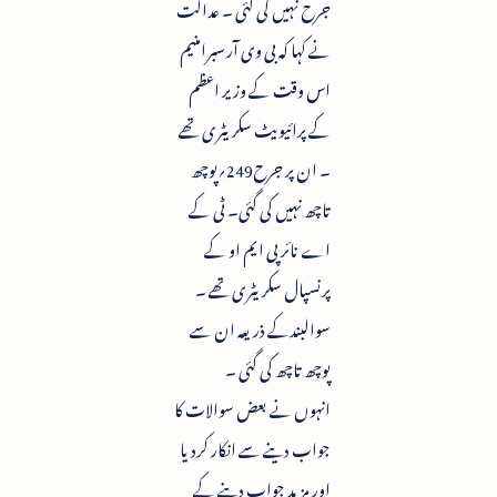
جرح نہیں کی گئی ۔ عدالت
نے کہا کہ بی وی آر سبرامنیم
اس وقت کے وزیر اعظم
کے پرائیویٹ سکریٹری تھے
۔ ان پر جرح249؍پوچھ
تاچھ نہیں کی گئی۔ ٹی کے
اے نائر پی ایم او کے
پرنسپال سکریٹری تھے ۔
سوالبندکے ذریعہ ان سے
پوچھ تاچھ کی گئی ۔
انہوں نے بعض سوالات کا
جواب دینے سے انکار کردیا
اور مزید جواب دینے کے