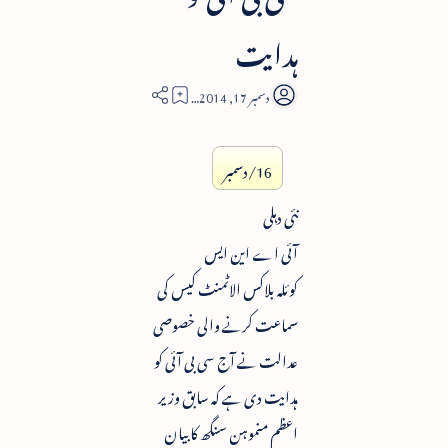
ہدایت
3
16/دسمبر
نئی دہلی
آئی اے این ایس
کوئلہ بلاکس الاٹمنٹ کیس کی
سماعت کرنے والی خصوصی
عدالت نے آج سی بی آئی کو
ہدایت دی ہے کہ سابق وزیر
اعظم منموہن سنگھ کا بیان