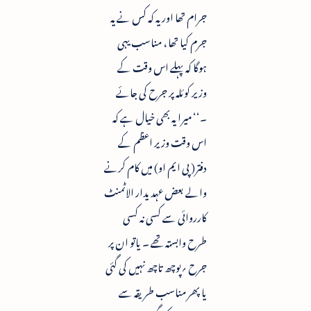
جرام تھا اور یہ کہ کس نے یہ
جرم کیا تھا ، مناسب یہی
ہوگا کہ پہلے اس وقت کے
وزیر کوئلہ پر جرح کی جائے
۔‘‘ میرا یہ بھی خیال ہے کہ
اس وقت وزیر اعظم کے
دفتر( پی ایم او) میں کام کرنے
والے بعض عہدیدار الاٹمنٹ
کارروائی سے کسی نہ کسی
طرح وابستہ تھے ۔ یاتو ان پر
جرح ؍پوچھ تاچھ نہیں کی گئی
یا پھر مناسب طریقہ سے