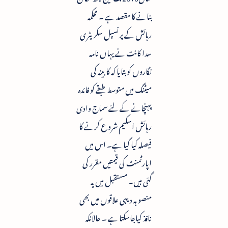
بنانے کا مقصد ہے ۔ محکمہ
رہائش کے پرنسپل سکریٹری
سدا کانت نے یہاں نامہ
نگاروں کو بتایا کہ کابینہ کی
میٹنگ میں متوسط طبقے کو فائدہ
پہنچانے کے لئے سماج وادی
رہائش اسکیم شروع کرنے کا
فیصلہ کیا گیا ہے۔ اس میں
اپارٹمنٹ کی قیمتیں مقرر کی
گئی ہیں۔ مستقبل میں یہ
منصوبہ دیہی علاقوں میں بھی
نافذ کیاجاسکتا ہے ۔ حالانکہ