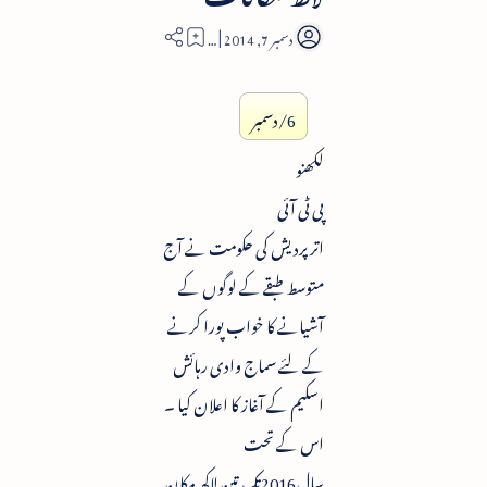
2
6/دسمبر
لکھنو
پی ٹی آئی
اتر پردیش کی حکومت نے آج
متوسط طبقے کے لوگوں کے
آشیانے کا خواب پورا کرنے
کے لئے سماج وادی رہائش
اسکیم کے آغاز کا اعلان کیا ۔
اس کے تحت
سال2016تک تین لاکھ مکان