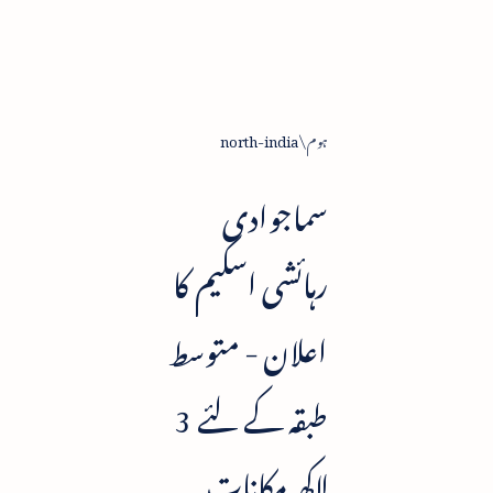
ہوم
north-india
سماجوادی
رہائشی اسکیم کا
اعلان - متوسط
طبقہ کے لئے 3
لاکھ مکانات