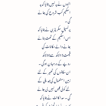
انہوں نے یہ نہیں بتایا کہ یہ
اسکیم کب شروع کی جائے
گی ۔
پرنسپل سکریٹری نے بتایا کہ
اس اسکیم کے تحت بنائے
جانے والے مکانات کی
قیمت15لاکھ سے30لاکھ
روپے کے درمیان ہوگی ۔
ان مکانوں کی تعمیر کے لئے
زمین استعمال کی تبدیلی کے
لئے کوئی فیس نہیں لی جائے
گی ۔ سدا کانت نے بتایا کہ
کابینہ نے اپارٹمنٹ کی فی مربع