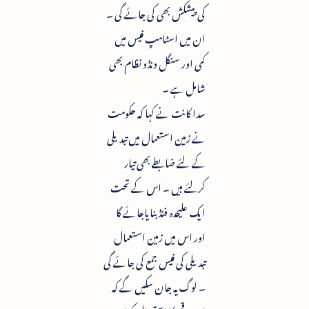
کی پیشکش بھی کی جائے گی ۔
ان میں اسٹامپ فیس میں
کمی اور سنگل ونڈو نظام بھی
شامل ہے ۔
سدا کانت نے کہا کہ حکومت
نے زمین استعمال میں تبدیلی
کے لئے ضابطے بھی تیار
کرلئے ہیں ۔ اس کے تحت
ایک علیحدہ فنڈ بنایاجائے گا
اور اس میں زمین استعمال
تبدیلی کی فیس جمع کی جائے گی
۔ لوگ یہ جان سکیں گے کہ