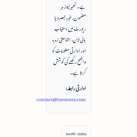
ہے۔ تعمیرنیوز ہر
مضمون، خبر، تبصرہ یا
رپورٹ میں دستیاب
بائی لائن، اشاعتی زمرہ
اور ادارتی معلومات کو
واضح رکھنے کی کوشش
کرتا ہے۔
ادارتی رابطہ:
contact@taemeer.com