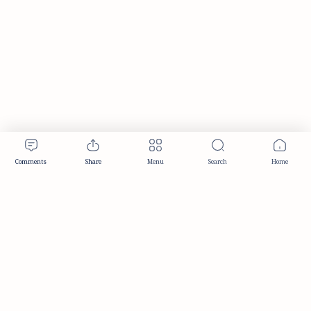
Publisher & Editorial Information
Established:
December 2012
Publisher:
Taemeer Web Design & Development
Head Office:
Hyderabad, Telangana, India
Editorial Responsibility:
TaemeerNews Editorial Team
Founder:
Syed Mukarram Niyaz
ISSN:
2349-0268
Location:
Hyderabad, Telangana, India
Contact:
contact@taemeer.com