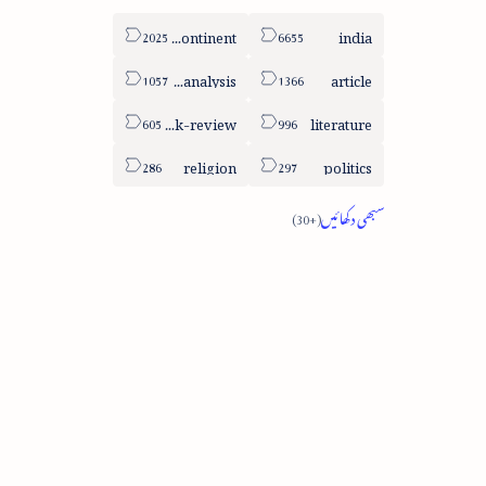
sub-continent
india
column-analysis
article
book-review
literature
religion
politics