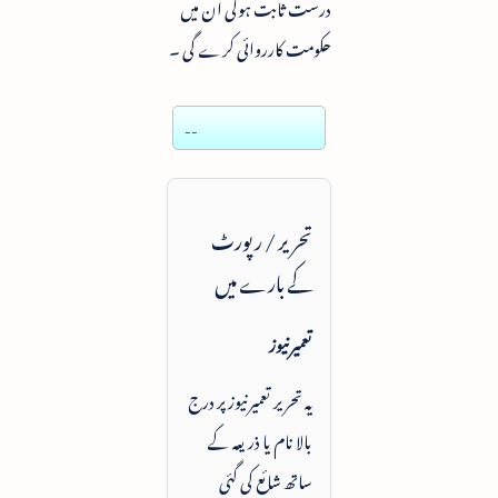
درست ثابت ہوگی ان میں
حکومت کارروائی کرے گی ۔
--
تحریر / رپورٹ
کے بارے میں
تعمیرنیوز
یہ تحریر تعمیرنیوز پر درج
بالا نام یا ذریعہ کے
ساتھ شائع کی گئی