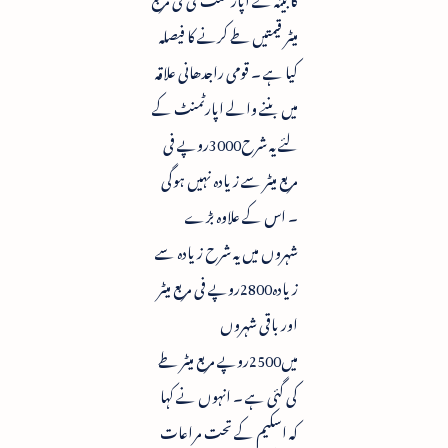
میٹر قیمتیں طے کرنے کا فیصلہ
کیا ہے ۔ قومی راجدھانی علاقہ
میں بننے والے اپارٹمنٹ کے
لئے یہ شرح3000روپے فی
مربع میٹر سے زیادہ نہیں ہوگی
۔ اس کے علاوہ بڑے
شہروں میں یہ شرح زیادہ سے
زیادہ2800روپے فی مربع میٹر
اور باقی شہروں
میں2500روپے مربع میٹر طے
کی گئی ہے ۔ انہوں نے کہا
کہ اسکیم کے تحت مراعات