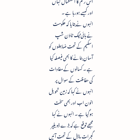
اس رقم کا استعمال کہاں
اور کیسے ہورہا ہے ۔
انہوں نے بتایا کہ حکومت
نے ہائی ٹیک ٹاؤن شپ
اسکیم کے تحت ضابطوں کو
آسان بنانے کا بھی فیصلہ کیا
ہے ۔ کسانوں کے مفادات
کی حفاظت کے سوال پر
انہوں نے کہا کہ زمین تحویل
انون اب اور بھی سخت
ہوگیا ہے ۔ انہوں نے کہا
مجھے توقع ہے کہ بڑے ڈویلپر
گجرات ماڈل کے تحت آئیں