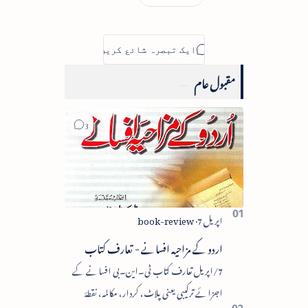
مقبول عام
اردو کے مزاحیہ افسانے - تعارف کتاب
7/اپریل تعارف کتاب ٹی۔این۔بی افسانے کے
اجزائے ترکیبی یعنی پلاٹ، کردار، مکالمہ، نقطۂ