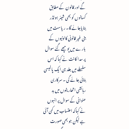
گے اور قانون کے مطابق
کسانوں کو بھی شیئر ہولڈر
بنایاجائے گا۔ ریاست میں
بنی غیر قانونی کالونیوں کے
بارے میں پوچھے گئے سوال
پر سدا کانت نے کہا کہ اس
سلسلے میں جلد ہی ایک پالیسی
بنائی جائے گی ۔ سرکاری
رہائشی اتھاریٹوں میں بد
عنوانی کے سوال پر انہوں
نے کہاکہ احتساب میں کمی آئی
ہے لیکن جو بھی صورت