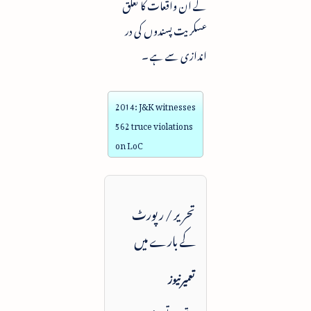
کے ان واقعات کا تعلق
عسکریت پسندوں کی در
اندازی سے ہے ۔
2014: J&K witnesses
562 truce violations
on LoC
تحریر / رپورٹ
کے بارے میں
تعمیرنیوز