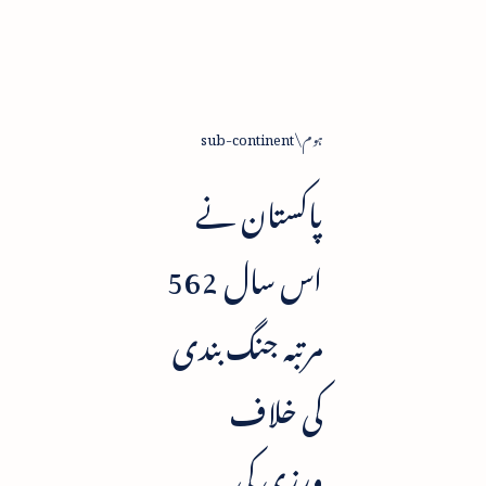
ہوم
sub-continent
پاکستان نے
اس سال 562
مرتبہ جنگ بندی
کی خلاف
ورزی کی