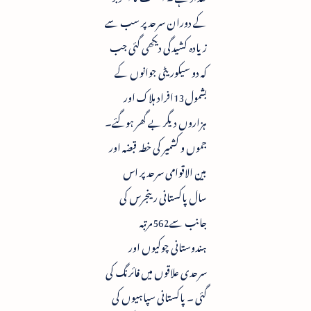
کے دوران سرحد پر سب سے
زیادہ کشیدگی دیکھی گئی جب
کہ دو سیکوریٹی جوانوں کے
بشمول13افراد ہلاک اور
ہزاروں دیگر بے گھر ہوگئے۔
جموں و کشمیر کی خطہ قبضہ اور
بین الاقوامی سرحد پر اس
سال پاکستانی رینجرس کی
جانب سے562مرتبہ
ہندوستانی چوکیوں اور
سرحدی علاقوں میں فائرنگ کی
گئی ۔ پاکستانی سپاہیوں کی