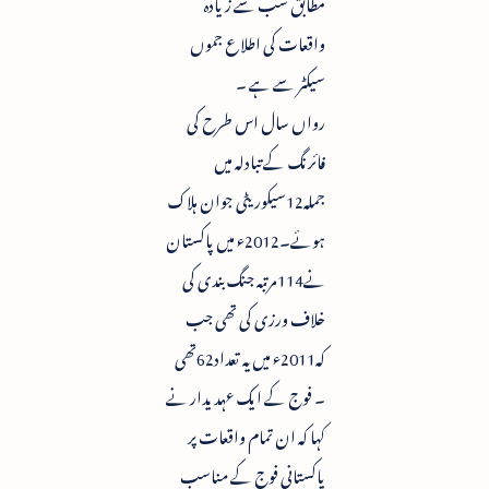
مطابق سب سے زیادہ
واقعات کی اطلاع جموں
سیکٹر سے ہے ۔
رواں سال اس طرح کی
فائرنگ کے تبادلہ میں
جملہ12سیکوریٹی جوان ہلاک
ہوئے۔2012ء میں پاکستان
نے114مرتبہ جنگ بندی کی
خلاف ورزی کی تھی جب
کہ2011ء میں یہ تعداد62تھی
۔ فوج کے ایک عہدیدار نے
کہا کہ ان تمام واقعات پر
پاکستانی فوج کے مناسب