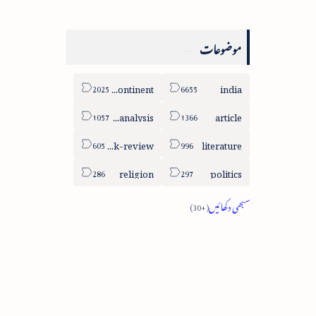
موضوعات
sub-continent
india
column-analysis
article
book-review
literature
religion
politics