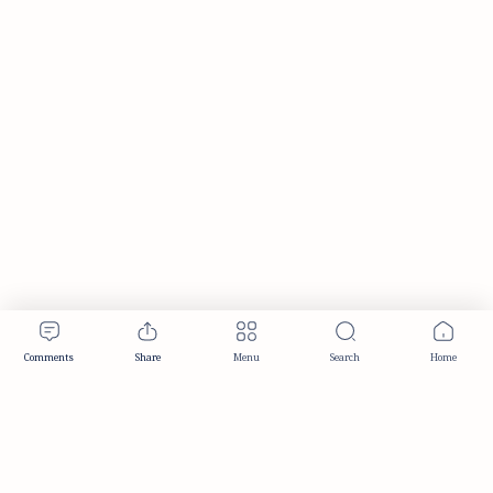
Publisher & Editorial Information
Established:
December 2012
Publisher:
Taemeer Web Design & Development