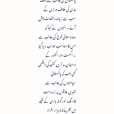
بندی کی خلاف ورزی کے
سب سے زیادہ واقعات پیش
آئے ۔ انہوں نے کہا کہ
ہندوستانی فوج کی جانب سے
اس کا مناسب جواب دیا گیا
۔ اگست اور اکتوبر کے
درمیان بد ترین کشیدگی دیکھی
گئی جب کہ پاکستانی
سپاہیوں کی جانب سے
شہری علاقوں پر زبردست
فائرنگ اور گولہ باری کے نتیجہ
میں تقریباً32ہزار افراد