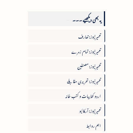
یہ بھی دیکھیے ۔۔۔
تعمیرنیوز: تعارف
تعمیرنیوز: تمام زمرے
تعمیرنیوز: مصنفین
تعمیرنیوز: تحریری مقابلے
اردو کتابیات و کتب خانہ
تعمیرنیوز: آرکائیو
اہم روابط