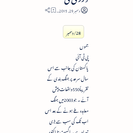
2
28/دسمبر
جموں
پی ٹی آئی
پاکستان کی جانب سے اس
سال سرحد پر جنگ بندی کے
تقریباً550واقعات پیش
آئے ۔ جو2003میں جنگ
معاہدہ طے ہونے کے بعد اس
اب تک کی سب سے بڑی
تعداد ہے ۔ اگست تا اکتوبر