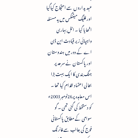
عہدیداروں سے احتجاج کیاگیا
اور فلیگ میٹنگس میں یہ مسئلہ
اٹھایا گیا ۔ اٹل بہاری
واجپائی زیر قیادت این ڈی
اے کے دور میں ہندوستان
اور پاکستان نے سرحد پر
جنگ بندی کا ایک بہت بڑا
بحالی اعتماد اقدام کیا تھا ۔
اس معاہدہ پر26نومبر2003ء
کو دستخط کی گئی تھی ۔ گو
سوامی کے مطابق پاکستانی
فوج کی جانب سے فائرنگ