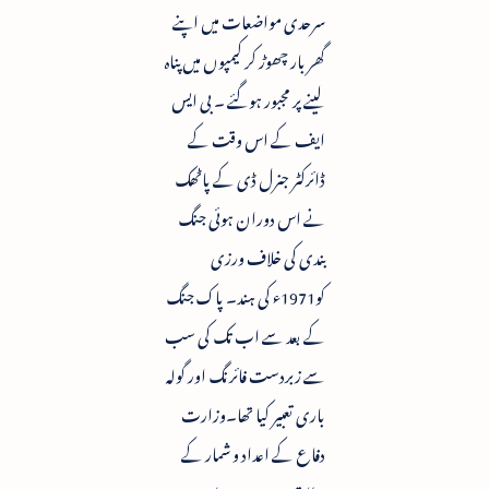
سرحدی مواضعات میں اپنے
گھر بار چھوڑ کر کیمپوں میں پناہ
لینے پر مجبور ہوگئے ۔ بی ایس
ایف کے اس وقت کے
ڈائرکٹر جنرل ڈی کے پاٹھک
نے اس دوران ہوئی جنگ
بندی کی خلاف ورزی
کو1971ء کی ہند۔ پاک جنگ
کے بعد سے اب تک کی سب
سے زبردست فائرنگ اور گولہ
باری تعبیر کیا تھا۔وزارت
دفاع کے اعداد و شمار کے