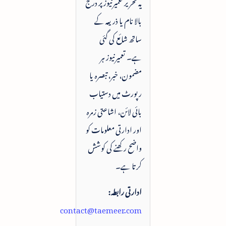
یہ تحریر تعمیرنیوز پر درج
بالا نام یا ذریعہ کے
ساتھ شائع کی گئی
ہے۔ تعمیرنیوز ہر
مضمون، خبر، تبصرہ یا
رپورٹ میں دستیاب
بائی لائن، اشاعتی زمرہ
اور ادارتی معلومات کو
واضح رکھنے کی کوشش
کرتا ہے۔
ادارتی رابطہ:
contact@taemeer.com