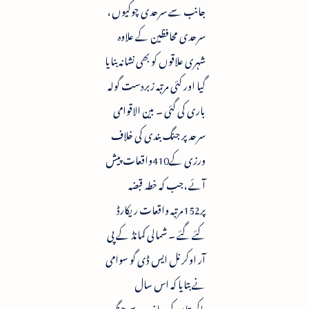
جانب سے سرحدی چوکیوں ،
سرحدی محافظین کے علاوہ
شہری علاقوں کو بھی نشانہ بنایا
گیا اور کئی مرتبہ زبردست گولہ
باری کی گئی ۔ بین الاقوامی
سرحد پر جنگ بندی کی خلاف
ورزی کے410واقعات پیش
آئے ،جب کہ خطہ قبضہ
پر152مرتبہ واقعات ریکارڈ
کئے گئے ۔ شمالی کمانڈ کے پی
آر اوکرنل ایس ڈی گو سوامی
نے بتایا کہ اس سال
پاکستان کی جانب سے جنگ