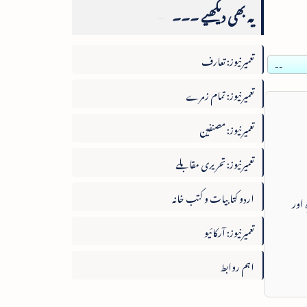
یہ بھی دیکھیے ۔۔۔
تعمیرنیوز: تعارف
--
تعمیرنیوز: تمام زمرے
تعمیرنیوز: مصنفین
تعمیرنیوز: تحریری مقابلے
اردو کتابیات و کتب خانہ
 اور
تعمیرنیوز: آرکائیو
اہم روابط