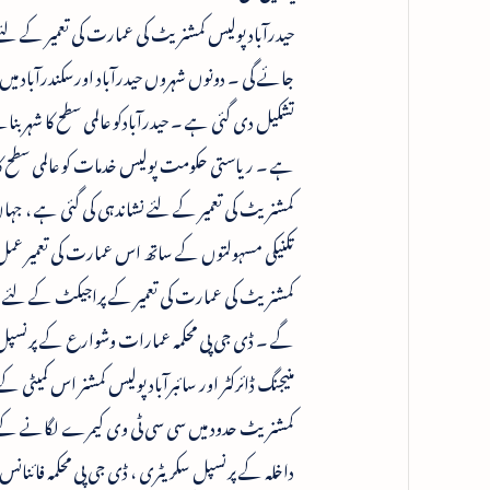
حیدرآباد پولیس کمشنریٹ کی عمارت کی تعمیر کے لئے ت
جائے گی ۔ دونوں شہروں حیدرآباد اورسکندرآباد می
تشکیل دی گئی ہے ۔ حیدرآبادکو عالمی سطح کا شہر
ہے ۔ ریاستی حکومت پولیس خدمات کو عالمی سطح کا ب
کمشنریٹ کی تعمیر کے لئے نشاندہی کی گئی ہے ، جہاں
تکنیکی مسہولتوں کے ساتھ اس عمارت کی تعمیر عمل
کمشنریٹ کی عمارت کی تعمیر کے پراجیکٹ کے لئے ا
گے ۔ ڈی جی پی محکمہ عمارات وشوارع کے پرنسپل سک
منیجنگ ڈائرکٹر اور سائبرآباد پولیس کمشنر اس کمیٹی
کمشنریٹ حدود میں سی سی ٹی وی کیمرے لگانے کے
داخلہ کے پرنسپل سکریٹری ، ڈی جی پی محکمہ فائنانس کے