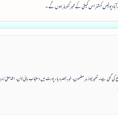
اد پولیس کمشنر اس کمیٹی کے ممبر کنوینر ہوں گے ۔
 شائع کی گئی ہے۔ تعمیرنیوز ہر مضمون، خبر، تبصرہ یا رپورٹ میں دستیاب بائی لائن، اشاعتی زمرہ