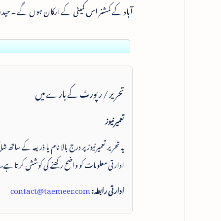
آباد کے کمشنر اس کمیٹی کے ارکان ہوں گے ۔ حیدرآب
تحریر / رپورٹ کے بارے میں
تعمیرنیوز
یہ تحریر تعمیرنیوز پر درج بالا نام یا ذریعہ کے ساتھ
ادارتی معلومات کو واضح رکھنے کی کوشش کرتا ہے۔
ادارتی رابطہ:
contact@taemeer.com