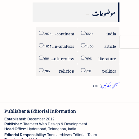
موضوعات
sub-continent
india
column-analysis
article
book-review
literature
religion
politics
Publisher & Editorial Information
Established:
December 2012
Publisher:
Taemeer Web Design & Development
Head Office:
Hyderabad, Telangana, India
Editorial Responsibility:
TaemeerNews Editorial Team