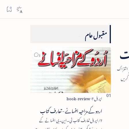
مقبول عام
ات
اردو کے مزاحیہ افسانے - تعارف کتاب
7/اپریل تعارف کتاب ٹی۔این۔بی افسانے کے
اجزائے ترکیبی یعنی پلاٹ، کردار، مکالمہ، نقطۂ عروج،