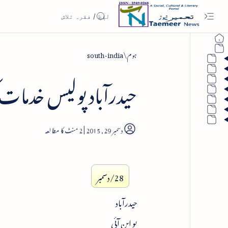
ہوم
south-india
حیدرآباد پولیس خدمات 
2
28/دسمبر
حیدرآباد
یو این آئی