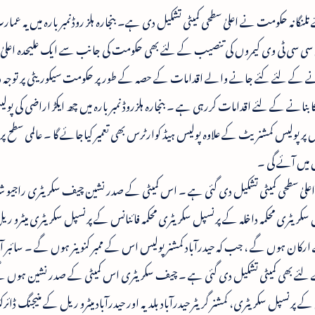
لنگانہ حکومت نے اعلیٰ سطحی کمیٹی تشکیل دی ہے۔ بنجارہ ہلز روڈنمبر بارہ میں یہ عمار
ں سی سی ٹی وی کیمروں کی تنصیب کے لئے بھی حکومت کی جانب سے ایک علیحدہ اعلیٰ س
 بنانے کے لئے کئے جانے والے اقدامات کے حصہ کے طور پر حکومت سیکوریٹی پر توج
نانے کے لئے اقدامات کررہی ہے ۔ بنجارہ ہلزروڈ نمبر بارہ میں چھ ایکڑ اراضی کی پول
 پر پولیس کمشنریٹ کے علاوہ پولیس ہیڈ کوارٹرس بھی تعمیر کیاجائے گا ۔ عالمی سطح پ
 میں آئے گی ۔
علیٰ سطحی کمیٹی تشکیل دی گئی ہے ۔ اس کمیٹی کے صدر نشین چیف سکریٹری راجیو ش
ریٹری محکمہ داخلہ کے پرنسپل سکریٹری محکمہ فائنانس کے پرنسپل سکریٹری میٹرو ریل
 کے ارکان ہوں گے ، جب کہ حیدرآباد کمشنر پولیس اس کے ممبر کنوینر ہوں گے ۔ سائبر آب
 لئے بھی کمیٹی تشکیل دی گئی ہے ۔ چیف سکریٹری اس کمیٹی کے صدر نشین ہوں گے
 پرنسپل سکریٹری، کمشنر گریٹر حیدرآباد بلدیہ اور حیدرآباد میٹرو ریل کے منیجنگ ڈائرکٹر