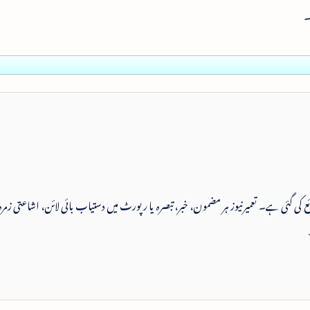
۔
 شائع کی گئی ہے۔ تعمیرنیوز ہر مضمون، خبر، تبصرہ یا رپورٹ میں دستیاب بائی لائن، اشاعتی زمرہ