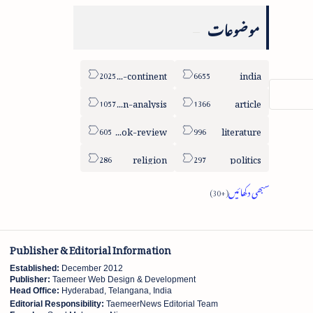
موضوعات
sub-continent
india
column-analysis
article
book-review
literature
religion
politics
Publisher & Editorial Information
Established:
December 2012
Publisher:
Taemeer Web Design & Development
Head Office:
Hyderabad, Telangana, India
Editorial Responsibility:
TaemeerNews Editorial Team