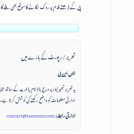
پی کے بڑھتے قدم پر روک لگانے کا موقع بھی ملے گا
تحریر / رپورٹ کے بارے میں
ایس این بی
یہ تحریر تعمیرنیوز پر درج بالا نام یا ذریعہ کے ساتھ
ادارتی معلومات کو واضح رکھنے کی کوشش کرتا ہے۔
ادارتی رابطہ:
contact@taemeer.com