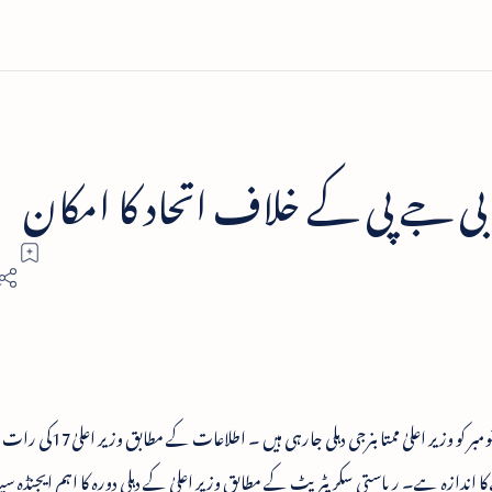
ہ - بی جے پی کے خلاف اتحاد کا امکان
 کولکاتا لوٹ آنے کا اندازہ ہے۔ ریاستی سکریٹریٹ کے مطابق وزیر اعلیٰ کے دہلی دورہ کا اہم ایجنڈہ 