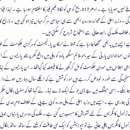
انتظامی ہے۔ تاہم ابھی تک دورہ کا ورک شیڈول طے نہیں ہوپایا ہے ۔ ادھر17تاریخ کو ہی کولکاتا فہم فیئر کا اختتام ہورہا ہے ۔ لہ
برکو ہی دہلی پہنچ جائیں گی ۔ وزیر اعلیٰ کے مجوزہ دورہ پر ابھی سے ہی سیاسی سرگرمیاں تیز ہوگئی ہیں ۔ ذرائع
 کے خلاف ملک کی راجدھانی سے احتجاج شروع کرسکتی ہیں ۔
 ہے ایسے میں یہ بھی سمجھاجارہا ہے کہ ممتا نے ارکان پارلیمنٹ کو مرکزی حکومت کے خ
ں سماجوادی پارٹی کے سپریمو ملائم سنگھ یادو کو دہلی میں واقع گھر پر چھ پارٹیو ں کے 
جی اجلاس میں مودی حکومت کو مل کر گھیرنے کا فیصلہ کیا گیاتھا ۔ ان پارٹیوں کے لیڈ
میں سنجیدگی سے غور و خوٖوض کررہے ہیں اور کوشش ہے کہ اگلے سال بہار میں ہونے و
ے ۔ اسی میٹنگ میں جے ڈی یو کے ایک بڑے لیڈر نے کہا تھا کہ مغربی بنگال حکمر
 جارہی ہے ۔ ایسے میں وزیر اعلیٰ کے دہلی دورہ کو بی جے پی کے خلاف لام بندی کے 
قت ترنمول کانگریس کے لئے تشویش کا سبب بن گئی ہے ۔ ملک کی دوسری پارٹیاں جو ب
مول کانگریس چلی جاتی ہے تو اپوزیشن کو ایک نئی طاقت کو ملنے کے ساتھ ساتھ بنگال 