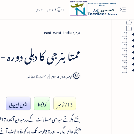
ہوم
east-west-india
ممتا بنرجی کا دہلی دور
2
13/نومبر
کولکاتا
ایس این بی
پہنچ جائیں گی ۔ اور20نومبر تک وہ