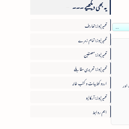
یہ بھی دیکھیے ۔۔۔
تعمیرنیوز: تعارف
--
تعمیرنیوز: تمام زمرے
تعمیرنیوز: مصنفین
تعمیرنیوز: تحریری مقابلے
اردو کتابیات و کتب خانہ
 اور
تعمیرنیوز: آرکائیو
اہم روابط