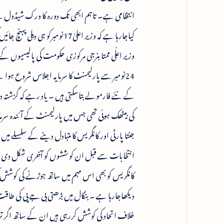
کیاجارہا ہے کہ وزیر اعلیٰ17نوم
وزیر اعلٰی ممتا بنرجی مرکوزی حکومت کی پالیسیوں
24نومبر سے پارلیمنٹ کا سرمایہ اجلاس شروع ہوا
کے نئے فارمولے بتاسکتی ہیں ۔ یاد رہے کہ گزشتہ دنو
کی بیٹھک ہوئی تھی جس میں پارلیمنٹ کے آئندہ سرما 
جنتا پارٹی اور کانگریس کا متبادل دینے کے سلسلے 
انتخابات سے قبل ان کوششوں کو آخری شکل دی جاسک
کانگریس کو بھی اس مہم میں ساتھ جوڑنے کی کوشش کی
دیکھاجارہا ہے ۔ بنگال میں بڑھتی بی جے پی کی طا
خلاف اتحاد کی کوشش کررہی ہیں ان کے ساتھ اگر ترن