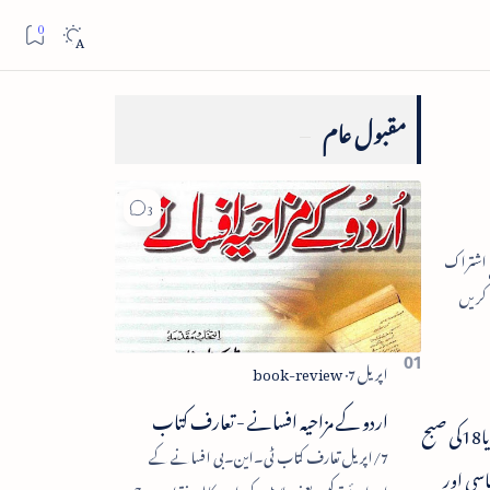
مقبول عام
اردو کے مزاحیہ افسانے - تعارف کتاب
بنتے بگڑتے سیاسی مساوات کے درمیان آئندہ17نومبر کو وزیر اعلیٰ ممتا بنرجی دہلی جارہی ہیں ۔ اطلاعات کے مطابق وزیر اعلیٰ17کی رات یا18کی صبح
7/اپریل تعارف کتاب ٹی۔این۔بی افسانے کے
سیاسی اور
اجزائے ترکیبی یعنی پلاٹ، کردار، مکالمہ، نقطۂ عروج،