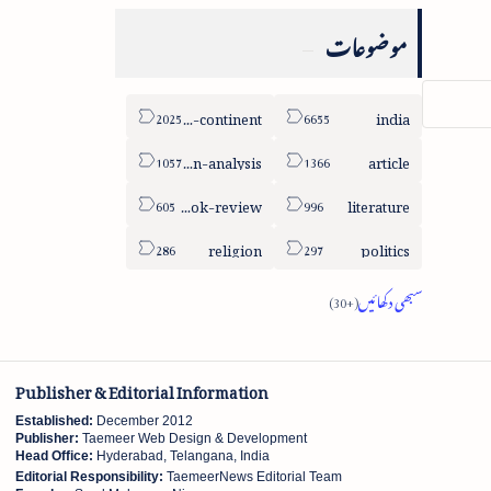
موضوعات
sub-continent
india
column-analysis
article
book-review
literature
religion
politics
Publisher & Editorial Information
Established:
December 2012
Publisher:
Taemeer Web Design & Development
Head Office:
Hyderabad, Telangana, India
Editorial Responsibility:
TaemeerNews Editorial Team