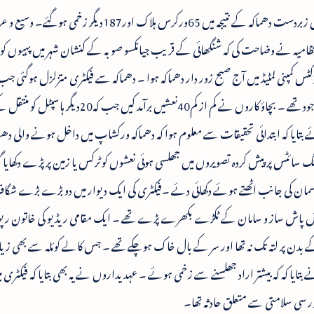
چین کے مشرقی صوبہ جیانگسو کی ایک آہنی فیکٹری میں زبردست دھماکہ کے نتیجہ میں 65ورکرس ہلاک اور187دیگر زخم
تظامیہ نے وضاحت کی کہ شنگھائی کے قریب جیانکسو صوبہ کے کنشان شہر میں پہیوں کو
کٹس کمپنی لمٹیڈ میں آج صبح زور دار دھماکہ ہوا ۔ دھماکہ سے فیکٹری متزلزل ہوگئی ج
وقت فولاد کے کارخانہ میں200سے زائد ورکرس موجود تھے ۔ بچاؤ کاروں نے کم از کم40نعشیں برآمد 
ئے بتایا کہ ابتدائی تحقیقات سے معلوم ہوا کہ دھماکہ ورکشاپ میں داخل ہونے والی 
ٹس پر پیش کردہ تصویروں میں جھلسی ہوئی نعشوں کو ٹرکس یا زمین پر پڑے دکھایا گ
ان کی جانب اٹھتے ہوئے دکھائی دئے ۔فیکٹری کی ایک دیوار میں دو بڑے بڑے شگاف
پاش پاش ساز و سامان کے ٹکڑے بکھرے پڑے تھے ۔ ایک مقامی ریڈیو کی خاتون رپ
 بدن پر لتہ تک نہ تھا اور سر کے بال خاک ہوچکے تھے ۔ جس کالے کوئلہ سے بھی زیاد
تایا کہ کہ بیشتر اراد جھلسنے سے زخمی ہوئے ۔ عہدیداروں نے یہ بھی بتایا کہ فیکٹری می
ور سی سلامتی سے متعلق حادثہ تھا۔