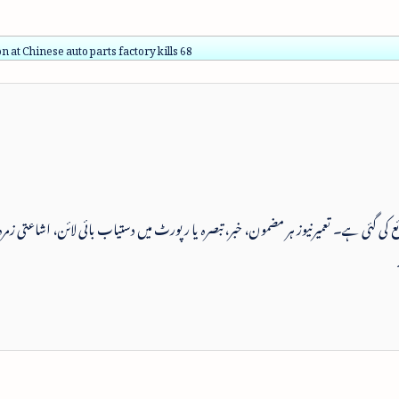
n at Chinese auto parts factory kills 68
 شائع کی گئی ہے۔ تعمیرنیوز ہر مضمون، خبر، تبصرہ یا رپورٹ میں دستیاب بائی لائن، اشاعتی زمرہ