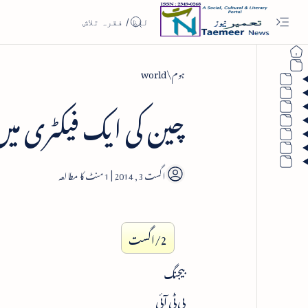
ہوم
world
چین کی ایک فیکٹری میں دھماک
1
2/اگست
بیجنگ
پی ٹی آئی