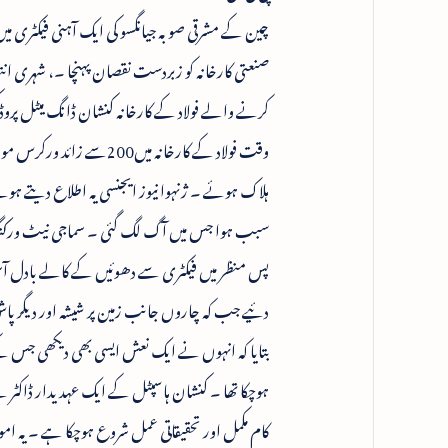
صنعتی کارخانہ کو زبردست نقصان پہنچا ۔، شہری ان
کرنے والے فولاد کے کارخانہ کنشان ڈانگ میٹل پروڈ
ہلاک ہوئے ۔ ژنہوا نیوز ایجنسی یہ اطلاع دیتے ہو
سبب ہوا جس میں آگ لگ گئی ۔ سماجی نیٹ ورکنگ سائ
پس منظر میں فیکٹری سے دھوئیں کے کالے بادل آسم
دئیے جب کہ چاروں جانب زمین پر شیشہ اور دیگر 
بتایا کہ انہوں نے ایک نعش ایسی بھی دیکھی جس کے
ہوچکا تھا ۔ کنشان ہاسپٹل کے ایک عہدیدار ڈاکٹر نے ب
کام مکمل اور تحقیقاتی عمل شروع ہوچکا ہے ۔ یہ ام