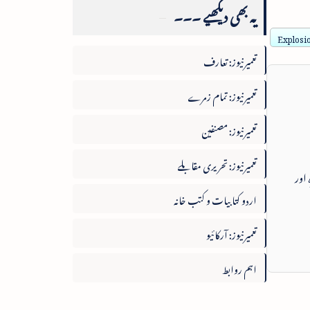
یہ بھی دیکھیے ۔۔۔
Explosio
تعمیرنیوز: تعارف
تعمیرنیوز: تمام زمرے
تعمیرنیوز: مصنفین
تعمیرنیوز: تحریری مقابلے
 اور
اردو کتابیات و کتب خانہ
تعمیرنیوز: آرکائیو
اہم روابط