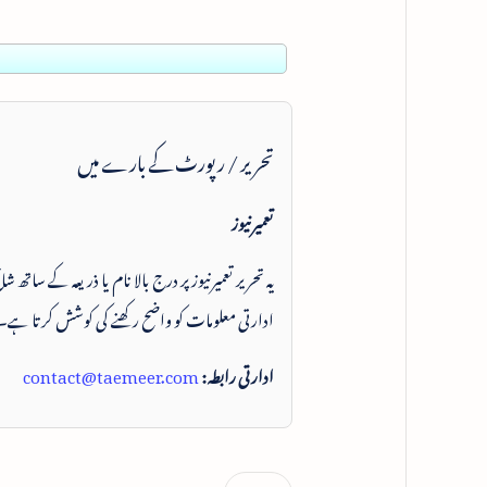
تحریر / رپورٹ کے بارے میں
تعمیرنیوز
یہ تحریر تعمیرنیوز پر درج بالا نام یا ذریعہ کے ساتھ
ادارتی معلومات کو واضح رکھنے کی کوشش کرتا ہے۔
ادارتی رابطہ:
contact@taemeer.com