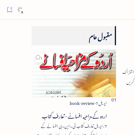
مقبول عام
اردو کے مزاحیہ افسانے - تعارف کتاب
7/اپریل تعارف کتاب ٹی۔این۔بی افسانے کے
اجزائے ترکیبی یعنی پلاٹ، کردار، مکالمہ، نقطۂ عروج،