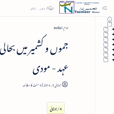
ہوم
india
جموں و کشمیر میں بحال
عہد - مودی
4
4/جولائی