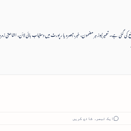
 شائع کی گئی ہے۔ تعمیرنیوز ہر مضمون، خبر، تبصرہ یا رپورٹ میں دستیاب بائی لائن، اشاعتی زمرہ