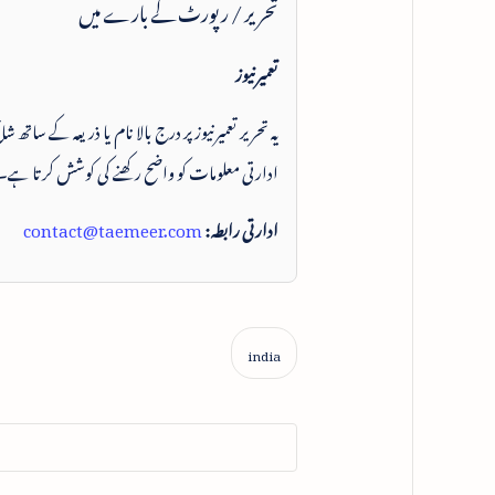
تحریر / رپورٹ کے بارے میں
تعمیرنیوز
یہ تحریر تعمیرنیوز پر درج بالا نام یا ذریعہ کے ساتھ
ادارتی معلومات کو واضح رکھنے کی کوشش کرتا ہے۔
ادارتی رابطہ:
contact@taemeer.com