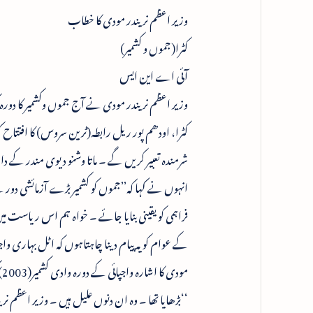
وزیر اعظم نریندر مودی کا خطاب
کٹرا(جموں و کشمیر)
آئی اے این ایس
وزیر اعظم نریندر مودی نے آج جموں وکشمیر کا دورہ
کٹرا، اودھم پور ریل رابطہ(ٹرین سروس) کا افتتاح ک
شرمندہ تعبیر کریں گے ۔ ماتا وشنو دیوی مندر کے
انہوں نے کہا کہ’’جموں کو کشمیر بڑے آزمائشی دور 
فراہمی کو یقینی بنایا جائے ۔ خواہ ہم اس ریاست میں 
کے عوام کو یہ پیام دینا چاہتاہوں کہ اٹل بہاری وا
م