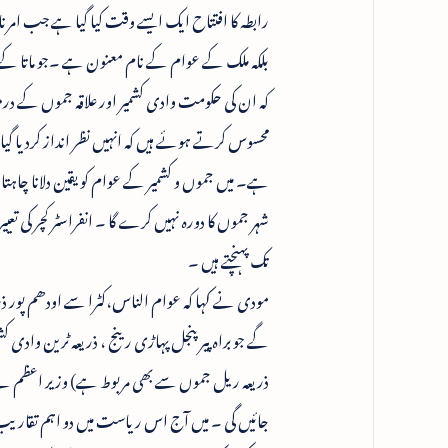
رابطہ کا افتتاح ایک ایسے وقت کیا گیا ہے جب امر
بلکہ ملک کے عوام کے نام معنون ہے ۔جو ماتا کے 
کہ ان کی حکومت وادی کشمیر اور علاقہ جموں کے در
محسوس کرتے ہوئے ہیں کہ انہیں نظر انداز کردیا 
ہے۔ میں جموں و کشمیر کے عوام کو یقین دلانا چاہتا 
شہر جموں کا دورہ نہیں کرے گا ۔ انفراسٹر کچر کی ت
تک پہنچتے ہیں ۔
مودی نے کہا کہ عوام الناس،کٹرا سے اودھم پور ذری
جائیں گی ۔ میں آج اس ریاست میں دو اہم تقاریب ک