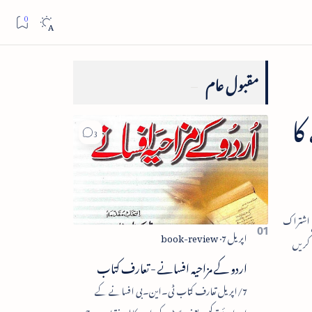
مقبول عام
کا
اردو کے مزاحیہ افسانے - تعارف کتاب
7/اپریل تعارف کتاب ٹی۔این۔بی افسانے کے
اجزائے ترکیبی یعنی پلاٹ، کردار، مکالمہ، نقطۂ عروج،