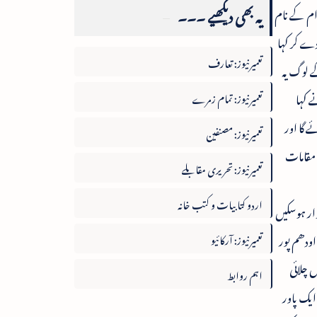
یہ بھی دیکھیے ۔۔۔
وام کے نام
دے کر کہا
تعمیرنیوز: تعارف
ے لوگ یہ
ے کہا
تعمیرنیوز: تمام زمرے
ے گا اور
تعمیرنیوز: مصنفین
م مقامات
تعمیرنیوز: تحریری مقابلے
اردو کتابیات و کتب خانہ
وار ہوسکیں
میٹر کے فاصلہ پر واقع ہے۔ اودھم پور
تعمیرنیوز: آرکائیو
 بتایا کہ آنے والے دنوں میں ہندوستان کے مختلف مقامات سے کٹرا کے لئے6ٹرینیں چلائی
اہم روابط
ایک پاور