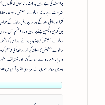
پراجکٹ کی ہے۔ میں یہ بات مانتا ہوں کہ ملک میں
ضرورت ہے ۔ کٹرا ریلوے اسٹیشن ، دوستانہ فضا ک
کٹرا اور مابقی ہند کے درمیان ریل رابطہ کے خواب 
میں گہری دلچسپی لینے پر سابق وزیر اعظم اٹل بہاری 
ریلوے اسٹیشن کو بہتر بنایا جائے اور اس کو وشن
ریلوے اسٹیشن کا معائنہ کیا اور ریلویز کی فراہم 
ووہرا ، وزیر ریلوے سدانند گوڑا اور منسٹر آف اسٹیٹ
بعد میں نریندر مودی نے سرحدی ٹاؤن آری میں240میگا واٹ کے ہائیڈرو پاور پراجکٹ کا افتتاح کیا۔