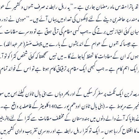
ناتھ یاترا مقدس ماہ رمضان جاری ہے ۔ ’’ یہ ریل رابطہ نہ صرف جموں و کشمیر کے ع
مندر پر حاضری دینے کے لئے لاکھوں کی تعداد میں یہاں آئے ہیں۔‘‘ مودی نے زور 
میان کوئی امتیاز نہیں برتے گی ۔جب کسی مقام کی ترقی ہوتی ہے تو دوسرے مقامات ک
گیا ہے جیسا کہ جموں کے عوام کے اندیشوں کے بارے میں چیف منسٹر(عمر عبداللہ) ن
ہوں کہ ان کے مفادات کا تحفظ کیاجائے گا ۔ میں نہیں سمجھتا کہ کوئی شخص کٹرا کو تو آئ
عییر ایک اہم کام ہے ۔ جب کبھی ایک مقام پر ترقیاتی کام ہوتا ہے تو اس کے فوائد تما
عہ ٹرین ایک ٹکٹ پر سفر کرسکیں گے اور پھر وہاں سے بنی ہال ٹاؤن کیلئے بس میں س
گے جو براہ پیر پنجل پہاڑی رینج ، ذریعہ ٹرین وادی کشمیر سے مربوط ہے ۔ (بنی ہال ٹاؤن اودھم پور سے140کلو 
ذریعہ ریل جموں سے بھی مربوط ہے) وزیر اعظم نے
ا افتتاح کررہا ہوں ۔ ایک تو کٹرا ریل رابطہ ہے اور دوسری تقریب وادی کشمیر میں 