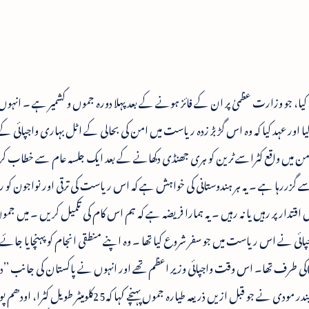
 کیا، جو وزارت عظمیٰ پر ان کے فائز ہونے کے بعدپہلا دورہ جموں و کشمیر ہے ۔ انہ
یا اور عہد کیا کہ وہ اس گڑ بڑ زدہ ریاست میں امن کی بحالی کے اٹل بہاری واجپائی ک
 دامن میں واقع کٹراسے ٹرین کو ہری جھنڈی دکھانے کے بعد ایک جلسہ عام سے خطاب
سے گزررہا ہے ۔ یہ ہر ہندوستانی کی خواہش ہے کہ اس ریاست کی ترقی اور نواجون کو رو
اقتدارپر رہیں یا نہ رہیں ۔ یہ ہمارا فریضہ ہے کہ ہم اس کام کی تکمیل کریں ۔ میں جموں
جپائی نے اس ریاست میں جو سفر شروع کیا تھا ۔ وہ اپنے منطقی انجام کو پہنچایا جائے 
ودی کا اشارہ واجپائی کے دورہ وادی کشمیر(2003)کی طرف تھا۔ اس وقت واجپائی وزیر اعظم تھے اور انہوں نے پاکستان کی جانب 
‘‘بڑھایا تھا ۔ وہ ان دنوں علیل ہیں ۔ وزیر اعظم نریندر مودی نے جو قبل ازیں ذریعہ طیارہ جموں پہنچے کہا کہ25کلو