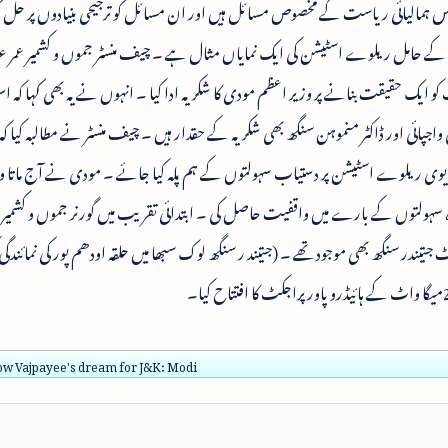
 اس ہمالیائی ریاست کے مخصوص مسائل ہیں اور ان مسائل کو ترجیحی بنیادوں پر حل 
ے حامل ریلوے اسٹیشن کی ایک نمایاں مثال ہے ۔ چیف منسٹر جموں و کشمیر عمر ع
کو ایک حقیقت بنانے پر وزیر اعظم مودی کا شکریہ ادا کیا ۔ انہوں نے یہ بھی کہا کہ
واجپائی اور ڈاکٹر منموہن سنگھ بھی شکریہ کے حقدار ہیں ۔ چیف منسٹر نے مطالبہ کیا ک
ودیوی ریلوے اسٹیشن پر دستیاب سہولتوں کے ہم پلہ کیا جائے ۔ مودی نے آج ماتا و
کردہ سہولتوں کے بارے میں واقفیت حاصل کی ۔ ابتدائی تقریب میں گورنر جموں و کشمیر 
 جتیندر سنگھ بھی موجود تھے ۔ (جتیند ر سنگھ لوک سبھا میں حلقہ اودھم پور کی نمائندگ
low Vajpayee's dream for J&K: Modi