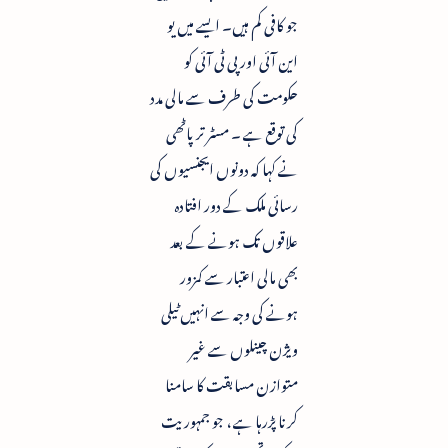
جو کافی کم ہیں۔ ایسے میں یو
این آئی اور پی ٹی آئی کو
حکومت کی طرف سے مالی مدد
کی توقع ہے ۔ مسٹر ترپاٹھی
نے کہا کہ دونوں ایجنسیوں کی
رسائی ملک کے دور افتادہ
علاقوں تک ہونے کے بعد
بھی مالی اعتبار سے کمزور
ہونے کی وجہ سے انہیں ٹیلی
ویژن چینلوں سے غیر
متوازن مسابقت کا سامنا
کرنا پڑرہا ہے ، جو جمہوریت