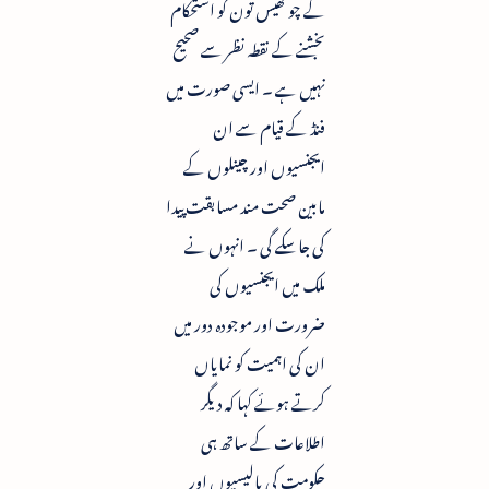
کے چوتھیس تون کو استحکام
بخشنے کے نقطہ نظر سے صحیح
نہیں ہے ۔ ایسی صورت میں
فنڈ کے قیام سے ان
ایجنسیوں اور چینلوں کے
مابین صحت مند مسابقت پیدا
کی جاسکے گی ۔ انہوں نے
ملک میں ایجنسیوں کی
ضرورت اور موجودہ دور میں
ان کی اہمیت کو نمایاں
کرتے ہوئے کہا کہ دیگر
اطلاعات کے ساتھ ہی
حکومت کی پالیسیوں اور