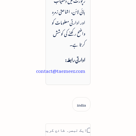
بائی لائن، اشاعتی زمرہ
اور ادارتی معلومات کو
واضح رکھنے کی کوشش
کرتا ہے۔
ادارتی رابطہ:
contact@taemeer.com