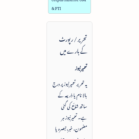
& PTI
تحریر / رپورٹ
کے بارے میں
تعمیرنیوز
یہ تحریر تعمیرنیوز پر درج
بالا نام یا ذریعہ کے
ساتھ شائع کی گئی
ہے۔ تعمیرنیوز ہر
مضمون، خبر، تبصرہ یا
رپورٹ میں دستیاب