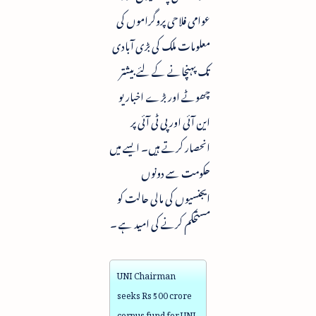
عوامی فلاحی پروگراموں کی
معلومات ملک کی بڑی آبادی
تک پہنچانے کے لئے بیشتر
چھوٹے اور بڑے اخبار یو
این آئی اور پی ٹی آئی پر
انحصار کرتے ہیں۔ ایسے میں
حکومت سے دونوں
ایجنسیوں کی مالی حالت کو
مستحکم کرنے کی امید ہے ۔
UNI Chairman
seeks Rs 500 crore
corpus fund for UNI