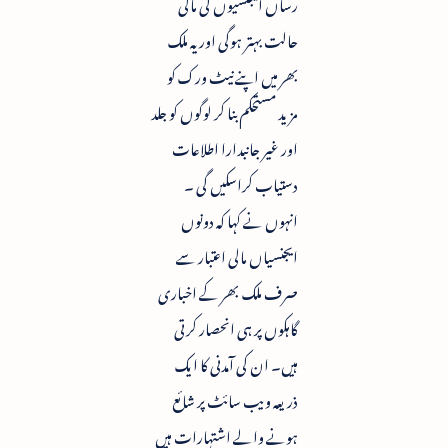
رساں ایجنسیوں کی مالی
حالت بہتر ہوگی اور یہ ملک
بھر میں اپنے نیٹ ورک کو
مزید مستحکم بنا کر لوگوں کو جلد
اور غیر جانبدارا اطلاعات
دستیاب کراسکیں گی ۔
انہوں نے کہا کہ دونوں
ایجنسیاں مالی اعتبار سے
صرف ملک بھر کے اخباری
گاہکوں پر ہی انحصار کرتی
ہیں۔ ان کی آمدنی کا ایک
ذریعہ ویب سائٹ پر شائع
ہونے والے اشتہارات ہیں