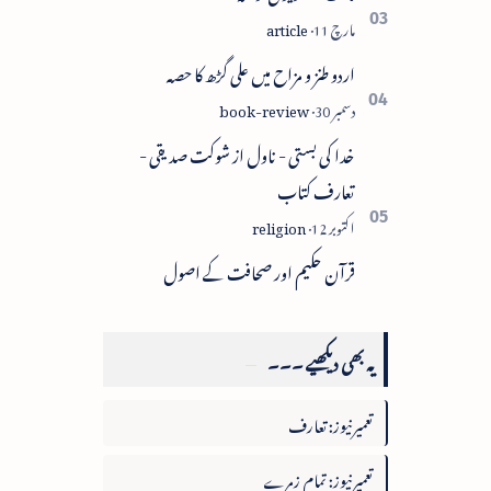
اردو طنز و مزاح میں علی گڑھ کا حصہ
خدا کی بستی - ناول از شوکت صدیقی -
تعارف کتاب
قرآن حکیم اور صحافت کے اصول
یہ بھی دیکھیے ۔۔۔
تعمیرنیوز: تعارف
تعمیرنیوز: تمام زمرے