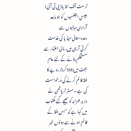
ٹرسٹ آف انڈیا( پی ٹی آئی)
جیسی ایجنسیوں کو جو مابعد
آزادی دہائیوں سے
ہندوستانی میڈیا کی خدمت
کرتی آرہی ہیں، مالی اعتبار سے
مستحکم بنانے کے لئے عام
بجٹ میں500کروڑ روپے کا
فنڈ قائم کرنے کی درخواست
کی ہے ۔ مسٹر ترپاٹھی نے
وزیر خزانہ کو بھیجے گئے مکتوب
میں کہا ہے کہ ’’اس فنڈ کے
قائم ہونے سے دونوں خبر