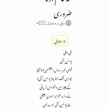
ضروری
2
5/جولائی
نئی دہلی
یو این آئی
قومی خبر رساں ایجنسی یونائٹیڈ
نیوزی آف انڈیا( یو این آئی)
کے چیئر مین وشواس ترپاٹی
نے وزیر خزانہ ارون جیٹلی
سے یو این آئی اور پریس