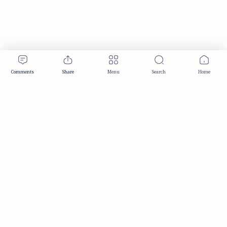
Publisher & Editorial Information
Established:
December 2012
Publisher:
Taemeer Web Design & Development
Head Office:
Hyderabad, Telangana, India
Editorial Responsibility:
TaemeerNews Editorial Team
Founder:
Syed Mukarram Niyaz
ISSN:
2349-0268
Location:
Hyderabad, Telangana, India
Contact:
contact@taemeer.com
|
|
|
|
Editorial Policy
Publisher Information
Editorial Board
Authors & Contributors
|
Contact
Privacy Policy