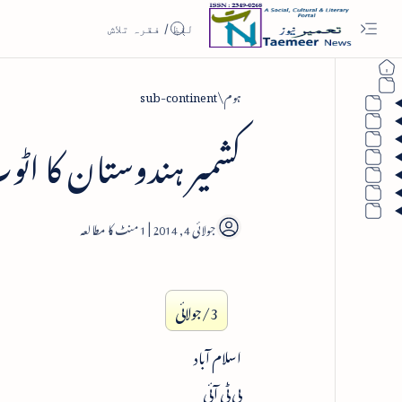
ہوم
sub-continent
کشمیر ہندوستان کا اٹو
1
3/جولائی
اسلام آباد
پی ٹی آئی