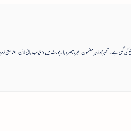
 شائع کی گئی ہے۔ تعمیرنیوز ہر مضمون، خبر، تبصرہ یا رپورٹ میں دستیاب بائی لائن، اشاعتی زمرہ