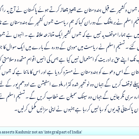
ہ جموں وکشمیر سے قبل ہندوستان سے چھیڑ چھاڑ کرتے ہوئے پاکستان نے آج یہ راگ ا
ن تسنیم اسلم نے بریفنگ کے دوران کہا کہ ہم ریاست جموں کشمیر کے ہندوستان سے نا
یں ہے ہمارا موقف یہ نہیں ہے کہ جموں کشمیر ایک متنازعہ علاقہ ہے ۔ انہوں نے جم
رکس کئے ۔ تسنیم اسلم نے ریاست میں مودی کے دورہ کے بارے میں ایک سوال کا 
 اپنے حق برادریت کو استعمال نہیں کیا ہے جس کی انہیں اقوام متحدہ وسلامتی ک
۔ پاکستان کے اس دعوے کو ہندوستان نے مسترد کردیا ہے اور اس کا ماننا ہے کہ جموں ک
ے توقف کریں گے جہاں وہ نو تعمیر شدہ کتراریلوے اسٹیشن سے اودھم پور کے لئے 
 طیارہ سری نگر جائیں گے جہاں وہ سینک سمیلن سے خطاب کریں گے ۔ تسنیم اسلم نے 
 پاکستانی قیدیوں کو رہا نہیں کررہا ہے جنہوں نے اپنی سزائیں مکمل کرلیں۔
 asserts Kashmir not an 'integral part of India'