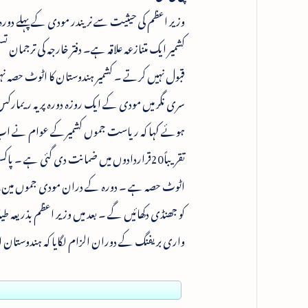
وزیر اعظم کی حیثیت سے نریندر مودی کے پہلے دور
کشمیر ایک متنازعہ علاقہ ہے۔ دفتر خارجہ کی ترجما
قبول نہیں کرتے ۔ کشمیر ہندوستان کا اٹوٹ حصہ نہ
سری نگر میں مودی کے ایک روزہ دورہ پر یہ ریما
ہوئے کہا کہ ریاست جموں کشمیرکے عوام نے اب تک
تقریباً20قراردادوں میں ضمانت دی گئی ہے 
اٹوٹ حصہ ہے ۔ دورہ کے دران مودی جموں مین پہل
کو جھنڈی دکھائیں گے ۔ بعد میں وزیر اعظم بذریعہ
واری بریفنگ کے دوران الزام لگایا کہ ہندوستان ان