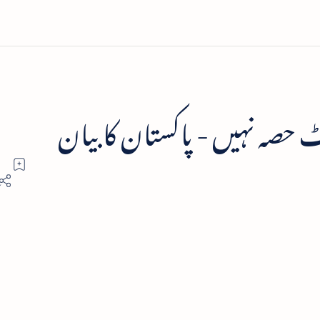
ٹ حصہ نہیں - پاکستان کا بیان