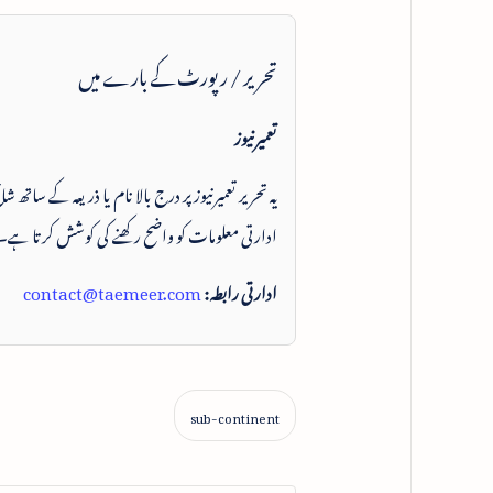
تحریر / رپورٹ کے بارے میں
تعمیرنیوز
یہ تحریر تعمیرنیوز پر درج بالا نام یا ذریعہ کے ساتھ
ادارتی معلومات کو واضح رکھنے کی کوشش کرتا ہے۔
ادارتی رابطہ:
contact@taemeer.com