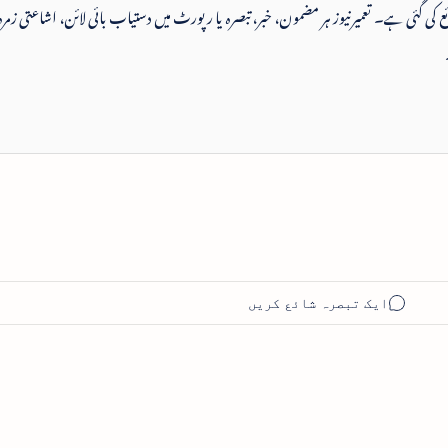
 شائع کی گئی ہے۔ تعمیرنیوز ہر مضمون، خبر، تبصرہ یا رپورٹ میں دستیاب بائی لائن، اشاعتی زمرہ