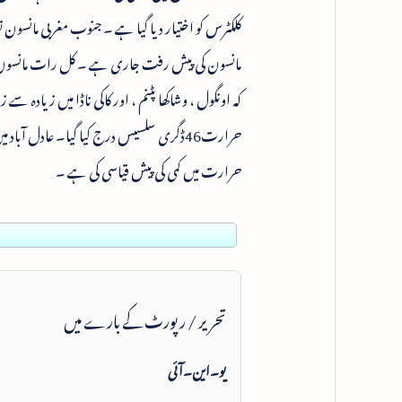
کلکٹرس کو اختیار دیا گیا ہے ۔ جنوب مغربی مانسون ت
مانسون کی پیش رفت جاری ہے ۔ کل رات مانسون سی
حرارت میں کمی کی پیش قیاسی کی ہے ۔
تحریر / رپورٹ کے بارے میں
یو۔این۔آئی