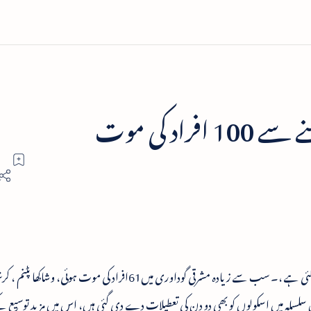
راد کی موت
آندھر اپردیش میں لو لگنے سے100افراد کی موت ہوگئی ہے ،۔ سب سے زیادہ مشرقی گوداوری میں61افراد کی موت ہوئ
سلسلہ میں اسکولوں کو بھی دو دن کی تعطیلات دے دی گئی ہیں، اس میں مزید توسیع 