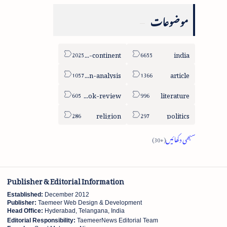
موضوعات
sub-continent
india
column-analysis
article
book-review
literature
religion
politics
Publisher & Editorial Information
Established:
December 2012
Publisher:
Taemeer Web Design & Development
Head Office:
Hyderabad, Telangana, India
Editorial Responsibility:
TaemeerNews Editorial Team