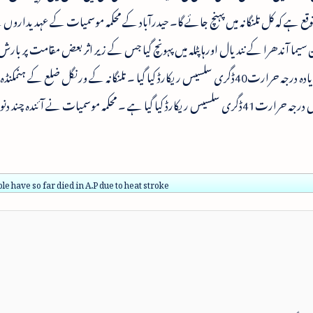
وقع ہے کہ کل تلنگانہ میں پہنچ جائے گا۔ حیدرآباد کے محکمہ موسمیات کے عہدیداروں نے
ما آندھرا کے نندیال اورہاپٹلہ میں پہونچ گیا جس کے زیر اثر بعض مقامت پر بار
کہ اونگول ، وشاکھا پٹنم ، اور کاکی ناڈا میں زیادہ سے زیادہ درجہ حرارت40ڈگری سلسیس ریکارڈ کیا گیا ۔ تلنگانہ کے ورنگل ضلع کے
حرارت46ڈگری سلسیس درج کیا گیا۔ عادل آباد میں درجہ حرارت41ڈگری سلسیس ریکارڈ کیا گیا ہے ۔ محکمہ موسمیات نے آئند
le have so far died in A.P due to heat stroke