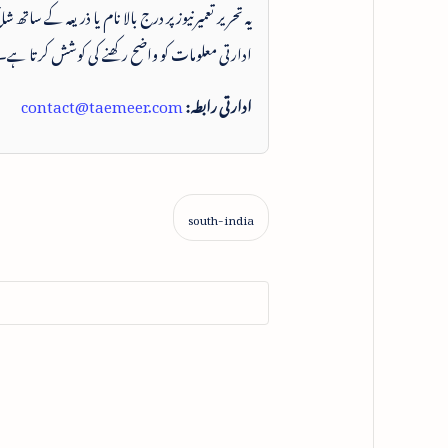
یہ تحریر تعمیرنیوز پر درج بالا نام یا ذریعہ کے ساتھ
ادارتی معلومات کو واضح رکھنے کی کوشش کرتا ہے۔
ادارتی رابطہ:
contact@taemeer.com