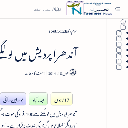
ہوم
south-india
آندھرا پردیش میں لو لگنے سے 100 اف
1
17/جون
حیدرآباد
یو۔این۔آئی
اور دیگر اضلاع میں گرمی کی شدت برقرار ہے ۔ اس 