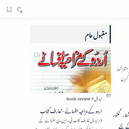
مقبول عام
اردو کے مزاحیہ افسانے - تعارف کتاب
ی، وشاکھا پٹنم ، کرشنا ، گنٹور
7/اپریل تعارف کتاب ٹی۔این۔بی افسانے کے
کے لئے
اجزائے ترکیبی یعنی پلاٹ، کردار، مکالمہ، نقطۂ عروج،