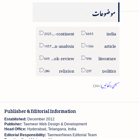
موضوعات
sub-continent
india
column-analysis
article
book-review
literature
religion
politics
Publisher & Editorial Information
Established:
December 2012
Publisher:
Taemeer Web Design & Development
Head Office:
Hyderabad, Telangana, India
Editorial Responsibility:
TaemeerNews Editorial Team