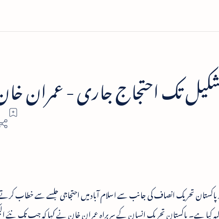
تشکیل تک احتجاج جاری - عمران خان
ر پاکستان تحریک انصاف کی جانب سے اسلام آباد میں احتجاجی جلسے سے خطاب کرت
لبہ کیا ہے۔ پاکستان تحریک انسان کے سربراہ عمران خان نے کہا کہ جب تک نئے ال