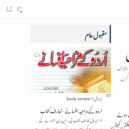
مقبول عام
اردو کے مزاحیہ افسانے - تعارف کتاب
ے ہوئے
7/اپریل تعارف کتاب ٹی۔این۔بی افسانے کے
یکشن کمیشن
اجزائے ترکیبی یعنی پلاٹ، کردار، مکالمہ، نقطۂ عروج،