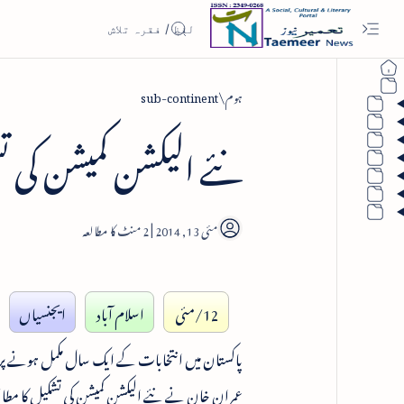
ہوم
sub-continent
نئے الیکشن کمیشن کی 
2
12/مئی
اسلام آباد
ایجنسیاں
پاکستان میں انتخابات کے ایک سال مکمل ہونے پ
عمران خان نے نئے الیکشن کمیشن کی تشکیل کا مطا