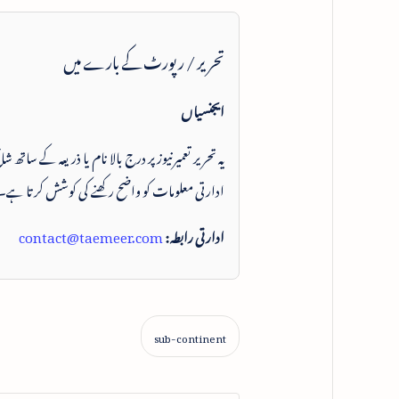
تحریر / رپورٹ کے بارے میں
ایجنسیاں
یہ تحریر تعمیرنیوز پر درج بالا نام یا ذریعہ کے ساتھ
ادارتی معلومات کو واضح رکھنے کی کوشش کرتا ہے۔
ادارتی رابطہ:
contact@taemeer.com