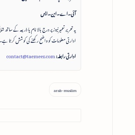
آئی۔اے۔این۔ایس
یہ تحریر تعمیرنیوز پر درج بالا نام یا ذریعہ کے ساتھ
ادارتی معلومات کو واضح رکھنے کی کوشش کرتا ہے۔
ادارتی رابطہ:
contact@taemeer.com