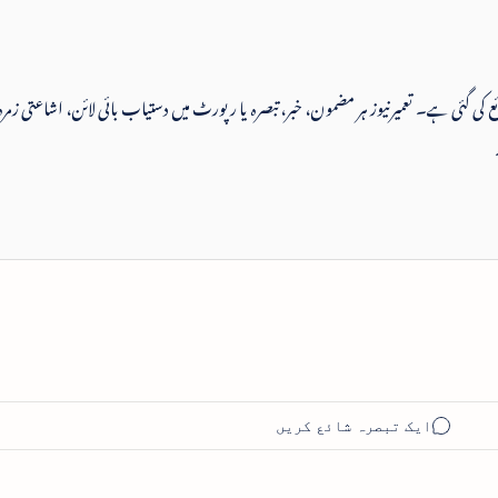
 شائع کی گئی ہے۔ تعمیرنیوز ہر مضمون، خبر، تبصرہ یا رپورٹ میں دستیاب بائی لائن، اشاعتی زمرہ