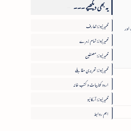
یہ بھی دیکھیے ۔۔۔
تعمیرنیوز: تعارف
 اور
تعمیرنیوز: تمام زمرے
تعمیرنیوز: مصنفین
تعمیرنیوز: تحریری مقابلے
اردو کتابیات و کتب خانہ
تعمیرنیوز: آرکائیو
اہم روابط