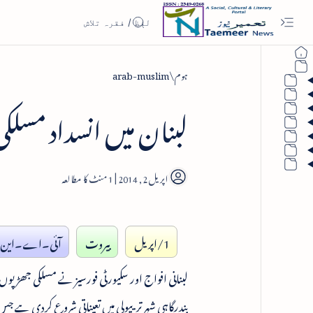
ہوم
arab-muslim
لبنان میں انسداد مسل
1
1/اپریل
بیروت
آئی۔اے۔این
لبنانی افواج اور سکیورٹی فورسیز نے مسلکی جھڑپو
بندرگاہی شہر تریپولی میں تعیناتی شروع کردی ہے ج