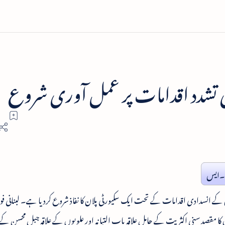
کی تشدد اقدامات پر عمل آوری شروع
۔ایس
ں کے انسدادی اقدامات کے تحت ایک سکیورٹی پلان کا نفاذ شروع کردیا ہے۔ لبنانی 
س کا مقصد سنی اکثریت کے حامل علاقہ باب التبانہ اور علویوں کے علاقہ جبل محسن ک