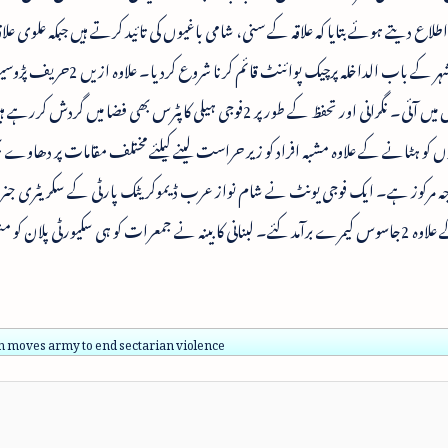
اطلاع دیتے ہوئے بتایا کہ علاقہ کے سنی، شامی باغیوں کی تائید کرتے ہیں جبکہ علوی عل
بشارالاسد کا حامی ہے۔ فوجی ٹکڑیوں نے آج صبح شہر کے باب الداخلہ پرچیک پوائنٹ قائم کرنا 
تقسیم کرنے والی سڑک پر بھی فوجیوں کی تعیناتی عمل میں آئی۔ نگرانی اور تحفظ کے طورپر 2فوجی ہیلی کاپٹرس بھی فضا م
کو ہٹانے کے علاوہ مشبہ افراد کو زیر حراست لینے کیلئے مختلف مقامات پر دھاوے
 توجہ مرکوز ہے۔ ایک فوجی یونٹ نے شام نواز عرب ڈیموکریٹک پارٹی کے سکریٹری ج
عید کی رہائش گاہ پر دھاوا کرکے 2وائر لیس آلات کے علاوہ 2جاسوس کیمرے برآمد کئے۔ لبنانی کابینہ نے جمعرات کو ہی سکیورٹی پلان
 moves army to end sectarian violence