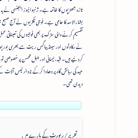
تازہ جھڑپوں کا خاتمہ ہے۔ ژنہوا نیوز ایجنسی نے یہ 
نے رکاوٹوں اور سینڈ بیاگس ریت سے بھری بوریوں 
کردئیے ہیں۔ قبہ، نیمانی اور جبل محسن پر خصوصی
دیدی تھی۔
تحریر / رپورٹ کے بارے میں