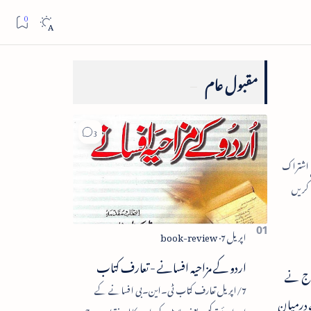
مقبول عام
اردو کے مزاحیہ افسانے - تعارف کتاب
فوج نے
7/اپریل تعارف کتاب ٹی۔این۔بی افسانے کے
ے درمیان
اجزائے ترکیبی یعنی پلاٹ، کردار، مکالمہ، نقطۂ عروج،