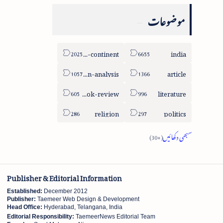
موضوعات
sub-continent
india
column-analysis
article
book-review
literature
religion
politics
Publisher & Editorial Information
Established:
December 2012
Publisher:
Taemeer Web Design & Development
Head Office:
Hyderabad, Telangana, India
Editorial Responsibility:
TaemeerNews Editorial Team