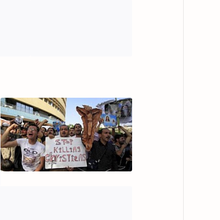
شام میں فوج
حملہ - 15 ہلاک
م
م
ت