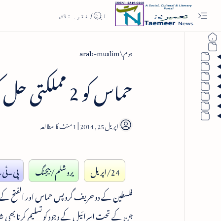
ہوم
arab-muslim
حماس کو 2 مملکتی حل کی تجویز منظور
1
24/اپریل
یروشلم/بیجنگ
پی۔ٹی۔
جن کے تحت اسرائیل کے وجود کو تسلیم کرنا بھی