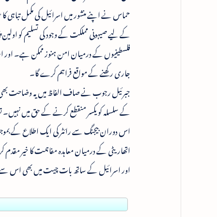
حماس نے اپنے منشور میں اسرائیل کی مکمل تباہی ک
کے لیے صیہونی مملکت کے وجود کی تسلیم کو اولین پ
جاری رکھنے کے مواقع فراہم کرے گا۔
کے سلسلہ کو یکسر منقطع کرنے کے حق میں نہیں۔ ت
اس دوران بیجنگ سے رائٹر کی ایک اطلاع کے بموجب 
اتھاریٹی کے درمیان معاہدہ مفاہمت کا خیر مقدم ک
اور اسرائیل کے ساتھ بات چیت میں بھی اس سے معا