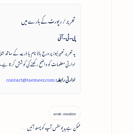
تحریر / رپورٹ کے بارے میں
پی۔ٹی۔آئی
یہ تحریر تعمیرنیوز پر درج بالا نام یا ذریعہ کے ساتھ
ادارتی معلومات کو واضح رکھنے کی کوشش کرتا ہے۔
ادارتی رابطہ:
contact@taemeer.com
ممکن ہے یہ پوسٹس آپ کو پسند آئیں