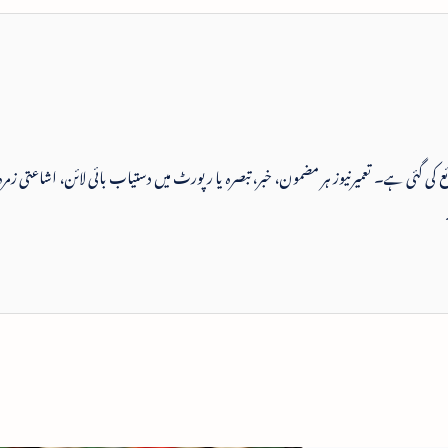
 شائع کی گئی ہے۔ تعمیرنیوز ہر مضمون، خبر، تبصرہ یا رپورٹ میں دستیاب بائی لائن، اشاعتی زمرہ