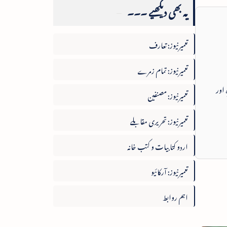
یہ بھی دیکھیے ۔۔۔
تعمیرنیوز: تعارف
تعمیرنیوز: تمام زمرے
 اور
تعمیرنیوز: مصنفین
تعمیرنیوز: تحریری مقابلے
اردو کتابیات و کتب خانہ
تعمیرنیوز: آرکائیو
اہم روابط