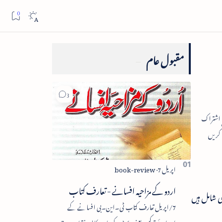
مقبول عام
اردو کے مزاحیہ افسانے - تعارف کتاب
 جانب کوششیں بھی شامل ہیں
7/اپریل تعارف کتاب ٹی۔این۔بی افسانے کے
اجزائے ترکیبی یعنی پلاٹ، کردار، مکالمہ، نقطۂ عروج،