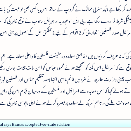
ا عہد کر رکھا ہے جبکہ مغربی ممالک نے گروپ کے ساتھ امن یا کسی بھی نوعیت کی ب
یشگی شرط قرار دے رکھا ہے۔ پی ایل او عہدیدار جبرئیل رجوب نے توقع ظاہر کی کہ اس
فلسطینیوں کے درمیان امن ہنوز ممکن ہے۔ اور اسرائیل صدر فلسطینی اتھاریٹی کو 2 اقوام کے لیے 2 مملک
جبرئیل رجوب نے صاف الفاظ میں یہ وضاحت بھی کی کہ 2 حریف گروپوں میں مفاہمتی معاہدہ درحقیقت فلسطین کا داخلی معاملہ
وقع ہے کہ اسرائیل اس نکتہ کو سمجھتے ہوئے محمود عباس کو امن بات چیت جاری رک
چینی وزارت خارجہ نے غزہ میں قائم مذہبی انتہا پسند تنظیم حماس اور فلسطین لبر
رتے ہوئے کہا کہ اس معاہدہ سے اسرائیل اور فلسطین کے درمیان قیام امن کی راہیں 
ونت ملے گی۔ تاہم امریکہ نے معاہدہ پر تبصرہ کرتے ہوئے اپنی مایوسی ظاہر کی ہے
ial says Hamas accepted two-state solution