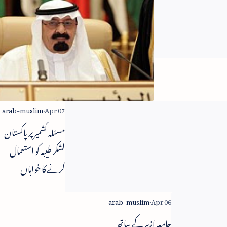
 کا فضائی
مصر میں فرقہ وارانہ
جھڑپیں - 5 ہلاک
صری عیسائیوں اور
مسئلہ کشمیر پر پاکستان
سلمانوں میں دوبارہ
لشکر طیبہ کو استعمال
صادم
کرنے کا خواہاں
جامعہ ازہر کے ساتھ