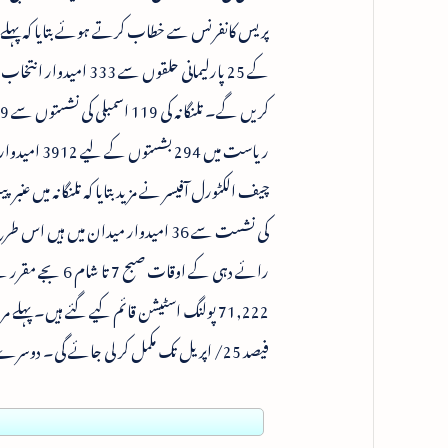
ریاست میں 294 بشستوں کے لیے 3912 امیدوار قسمت آزمائی کر رہے ہیں۔ اسمبلی اور پارلیمنٹ دونوں کو ملا کر 4510 امیدوار میدان میں ہیں۔
کی نشست سے 36 امیدوار میدان میں 
فیصد 25/ اپریل تک مکمل کر لی جائے گی۔ دوسرے مرحلہ کے تحت 25/اپریل سے ووٹر سلپس کی تقسیم کا آغاز عمل میں آئے گا۔