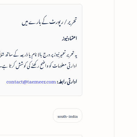
تحریر / رپورٹ کے بارے میں
اعتماد نیوز
یہ تحریر تعمیرنیوز پر درج بالا نام یا ذریعہ کے ساتھ
ادارتی معلومات کو واضح رکھنے کی کوشش کرتا ہے۔
ادارتی رابطہ:
contact@taemeer.com