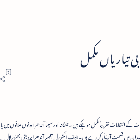
بی تیاریاں مکمل
 کے انتظامات تقریباً مکمل ہو چکے ہیں۔ تلنگانہ اور سیما آندھرا دونوں علاقوں میں پ
ں سے 4510 امیدوار انتخابی میدان میں قسمت آزمائی کر رہے ہیں۔ چیف الکٹورل آفیسر آندھرا پردیش بھنور ل