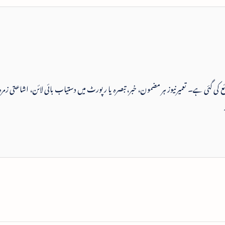
 شائع کی گئی ہے۔ تعمیرنیوز ہر مضمون، خبر، تبصرہ یا رپورٹ میں دستیاب بائی لائن، اشاعتی زمرہ