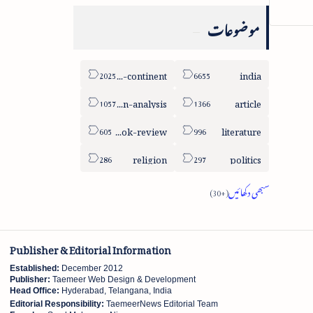
موضوعات
sub-continent
india
column-analysis
article
book-review
literature
religion
politics
Publisher & Editorial Information
Established:
December 2012
Publisher:
Taemeer Web Design & Development
Head Office:
Hyderabad, Telangana, India
Editorial Responsibility:
TaemeerNews Editorial Team