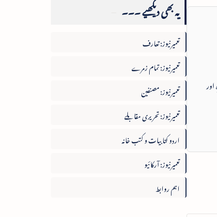
یہ بھی دیکھیے ۔۔۔
تعمیرنیوز: تعارف
تعمیرنیوز: تمام زمرے
 اور
تعمیرنیوز: مصنفین
تعمیرنیوز: تحریری مقابلے
اردو کتابیات و کتب خانہ
تعمیرنیوز: آرکائیو
اہم روابط