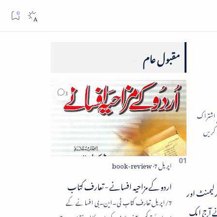
مقبول عام
اردو کے مزاحیہ افسانے - تعارف کتاب
ارلیمنٹ اور
7/اپریل تعارف کتاب ٹی۔این۔بی افسانے کے
ال نے آج ایک
اجزائے ترکیبی یعنی پلاٹ، کردار، مکالمہ، نقطۂ عروج،