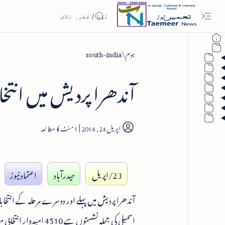
ہوم
south-india
آندھرا پردیش میں انتخا
1
23/اپریل
حیدرآباد
اعتماد نیوز
آندھرا پردیش میں پہلے اور دوسرے مرحلہ کے انتخابات
اسمبلی کی جملہ نشستو