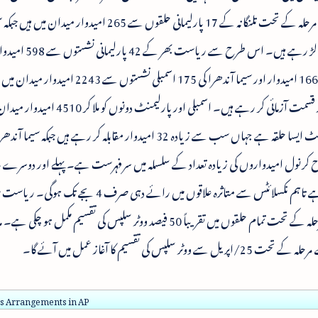
پریس کانفرنس سے خطاب کرتے ہوئے بتایا کہ پہلے مرحلہ کے تحت تلنگانہ کے 17 پارلیمانی حلقوں سے 265 ا
کے 25 پارلیمانی حلقوں سے 333 امیدوار انتخاب لڑ رہے ہیں۔ ا
کریں گے۔ تلنگانہ کی 119 اسمبلی کی نشستوں سے 1669 امیدوار اور سیما آندھرا کی 175 اسمبلی ن
چیف الکٹورل آفیسر نے مزید بتایا کہ تلنگانہ میں عنبرپیٹ ایسا حلقہ ہے جہاں سب سے زیادہ 32 امیدوار مقابلہ کر رہے
ہیں اس طرح کرنول امیدواروں کی زیادہ تعداد کے سلسلہ میں سرفہرست ہے۔ پہلے اور دوسرے م
رائے دہی کے اوقات صبح 7 تا شام 6 بجے مقرر ہے تاہم نکسلائٹس سے متاثرہ علاقوں میں رائے دہی صرف 4 بجے تک ہو
ns Arrangements in AP