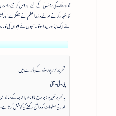
گااورملک کی رہنمائی کے لئے اوراس کونئے راستہ
کااظہارکرتے ہوئے وزیراعظم نے جھگڑے اورکشیدگ
لئے ایک نیادورپیداہوگا۔انہوں نے ایوان کی کاررو
تحریر / رپورٹ کے بارے میں
پی۔ٹی۔آئی
یہ تحریر تعمیرنیوز پر درج بالا نام یا ذریعہ کے ساتھ
ادارتی معلومات کو واضح رکھنے کی کوشش کرتا ہے۔