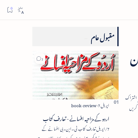
مقبول عام
ہن
اردو کے مزاحیہ افسانے - تعارف کتاب
7/اپریل تعارف کتاب ٹی۔این۔بی افسانے کے
اجزائے ترکیبی یعنی پلاٹ، کردار، مکالمہ، نقطۂ عروج،