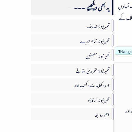
یہ بھی دیکھیے ۔۔۔
 تمناوں
رملک کے
تعمیرنیوز: تعارف
تعمیرنیوز: تمام زمرے
Telangan
تعمیرنیوز: مصنفین
تعمیرنیوز: تحریری مقابلے
اردو کتابیات و کتب خانہ
تعمیرنیوز: آرکائیو
 اور
اہم روابط