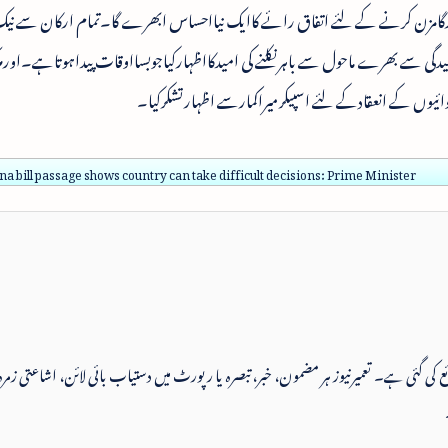
 پرگامزن کرنے کے لئے اتفاق رائے کاایک نیااحساس ابھرے گا۔تمام ارکان سے نیک
ی سے بھرے ماحول سے باہرنکلنے کی امیدکااظہارکیاجوبسااوقات پیداہوتاہے۔او
ائیوں کے انعقادکے لئے اسپیکرمیراکمارسے اظہارتشکرکیا۔
a bill passage shows country can take difficult decisions: Prime Minister
 شائع کی گئی ہے۔ تعمیرنیوز ہر مضمون، خبر، تبصرہ یا رپورٹ میں دستیاب بائی لائن، اشاعتی زمرہ