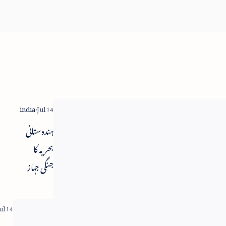
رائیلی
ہندوستانی
ارتخانہ
بحریہ کا
لی کے
جنگی جہاز
برو
حادثہ کا شکار
تجاجی
- تحقیقات
اہرہ
کا حکم