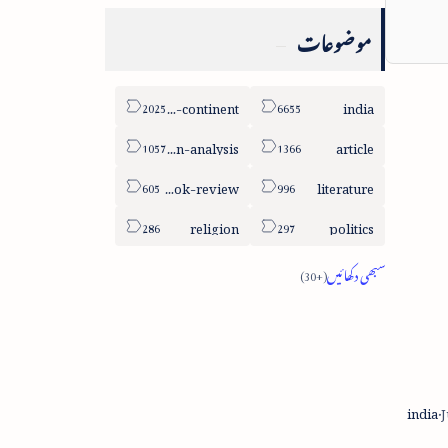
موضوعات
sub-continent
india
column-analysis
article
book-review
literature
religion
politics