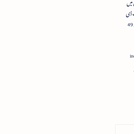
 میں
 ڈی
آئی کو 49
 تک
نے کی
عت -
 جیٹلی
ی