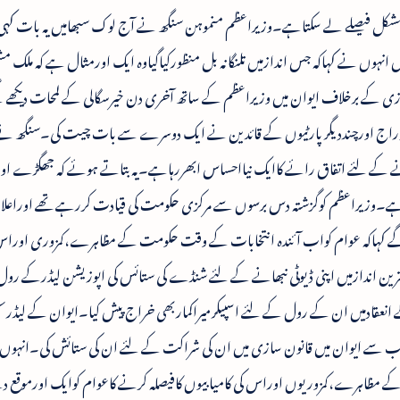
نہوں نے کہاکہ جس اندازمیں تلنگانہ بل منظورکیاگیاوہ ایک اورمثال ہے کہ ملک م
زی کے برخلاف ایوان میں وزیراعظم کے ساتھ آخری دن خیرسگالی کے لمحات دیکھے
راج اورچنددیگرپارٹیوں کے قائدین نے ایک دوسرے سے بات چیت کی۔سنگھ ن
کرنے کے لئے اتفاق رائے کاایک نیااحساس ابھررہاہے۔یہ بتاتے ہوئے کہ جھگڑے اور
ہے۔وزیراعظم کوگزشتہ دس برسوں سے مرکزی حکومت کی قیادت کررہے تھے اوراعلا
ں گے کہاکہ عوام کواب آئندہ انتخابات کے وقت حکومت کے مظاہرے،کمزوری اوراس
رین اندازمیں اپنی ڈیوٹی نبھانے کے لئے شنڈے کی ستائس کی اپوزیشن لیڈرکے رول 
 انعقادمیں ان کے رول کے لئے اسپیکرمیراکماربھی خراج پیش کیا۔ایوان کے لیڈ
 سے ایوان میں قانون سازی میں ان کی شراکت کے لئے ان کی ستائش کی۔انہوں 
کے مظاہرے،کمزوریوں اوراس کی کامیابیوں کافیصلہ کرنے کاعوام کوایک اورموقع