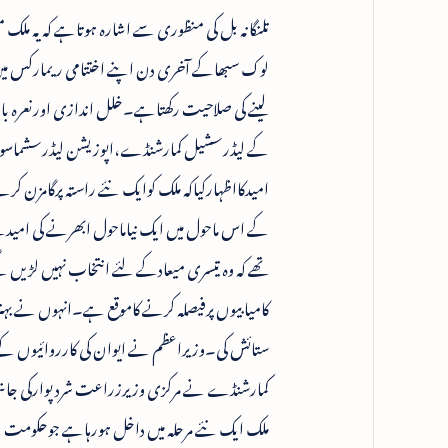
لوک سبھاکے آخری دن اپنے اختتامی ریمارکس میں ا
لینے کی صلاحیت رکھتاہے۔خلل اندازی اورنعرہ با
کے لیڈرسشیل کمارشنڈے،اپوزیشن لیڈرسشماسو
امیدکااظہارکیاکہ ملک کوایک نئے راستہ پرگامزن 
کے اس ماحول میں ایک نیاماحول ابھرنے کی امید
تھے کہ وہ تیسری میعادکے لئے انتخاب نہیں لڑی
کامیابیوں پرفیصلہ کرنے کاموقع ہے۔انہوں نے بہت
ستائش کی۔وزیراعظم نے ایوان کی کارروائیوں کے
کمارشنڈے نے مرکزی وزیرزراعت شردپوارکی جانب
ملک ایک نئے مرحلہ میں داخل ہورہاہے جوحکومت 