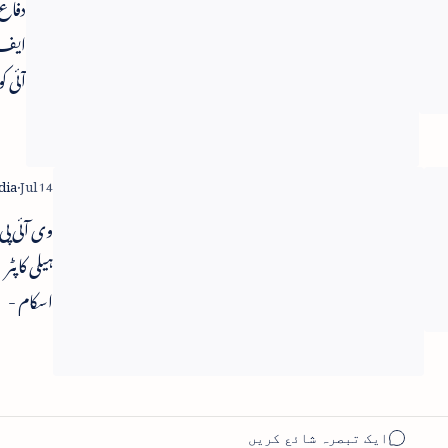
اپوزیشن کو
دفاع
جاری
ڈپٹی اسپیکر
ایف
کا عہدہ دیا
جائے گا -
فیصد
وینکیا نائیڈو
بڑھا
مداف
ارون
برکس
وی آئی پی
اجلاس میں
ہیلی کاپٹر
شرکت کے
اسکام -
لئے مودی
این ڈی
برازیل
اے دور ک
روانہ
سی بی آئی
جانچ ہوگی