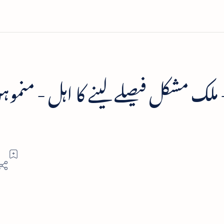
- ملک مشکل فیصلے لینے کا اہل - منمو