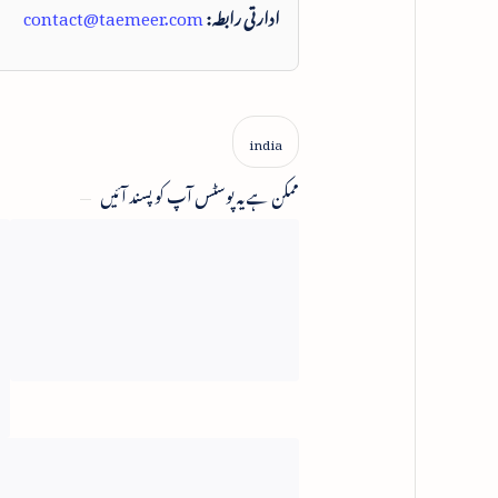
ادارتی رابطہ:
contact@taemeer.com
ممکن ہے یہ پوسٹس آپ کو پسند آئیں
اس
سف
دہ
رو
اح
مظ