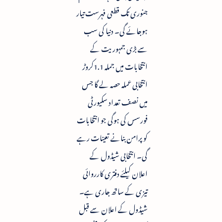
جنوری تک قطعی فہرست تیار
ہوجائے گی۔ دنیا کی سب
سے بڑی جمہوریت کے
انتخابات میں جملہ 1.1کروڑ
انتخابی عملہ حصہ لے گا جس
میں نصف تعداد سکیورٹی
فورسس کی ہوگی جو انتخابات
کو پرامن بنانے تعینات رہے
گی۔ انتخابی شیڈول کے
اعلان کیلئے دفتری کارروائی
تیزی کے ساتھ جاری ہے۔
شیڈول کے اعلان سے قبل