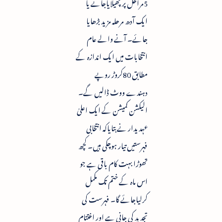
5مراحل پر پھیلایاجائے یا
ایک آدھ مرحلہ مزید بڑھایا
جائے۔ آنے والے عام
انتخابات میں ایک اندازہ کے
مطابق 80کروڑ روپے
دہندے ووٹ ڈالیں گے۔
الیکشن کمیشن کے ایک اعلیٰ
عہدیدار نے بتایاکہ انتخابی
فہرستیں تیار ہوچکی ہیں۔ کچھ
تھوڑا بہت کام باقی ہے جو
اس ماہ کے ختم تک مکمل
کرلیاجائے گا۔ فہرست کی
تجدید کی جانی ہے اور اختتام