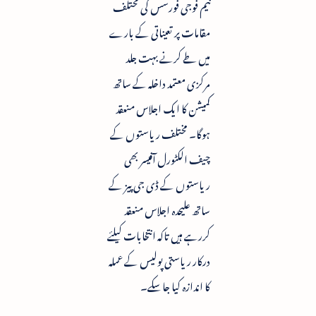
نیم فوجی فورسس کی مختلف
مقامات پر تعیناتی کے بارے
میں طے کرنے بہت جلد
مرکزی معتمد داخلہ کے ساتھ
کمیشن کا ایک اجلاس منعقد
ہوگا۔ مختلف ریاستوں کے
چیف الکٹورل آفیسر بھی
ریاستوں کے ڈی جی پیز کے
ساتھ علیحدہ اجلاس منعقد
کررہے ہیں تاکہ انتخابات کیلئے
درکار ریاستی پولیس کے عملہ
کا اندازہ کیا جاسکے۔