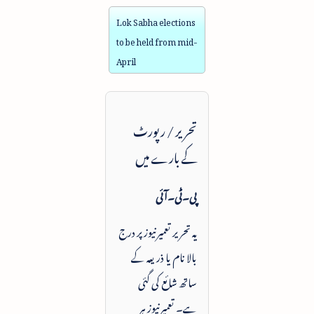
Lok Sabha elections
to be held from mid-
April
تحریر / رپورٹ
کے بارے میں
پی۔ٹی۔آئی
یہ تحریر تعمیرنیوز پر درج
بالا نام یا ذریعہ کے
ساتھ شائع کی گئی
ہے۔ تعمیرنیوز ہر