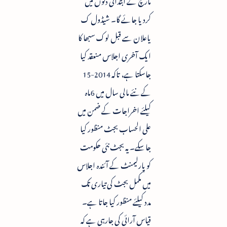
کردیا جائے گا۔ شیڈول ک
یاعلان سے قبل لوک سبھا کا
ایک آخری اجلاس منعقد کیا
جاسکتا ہے، تاکہ 2014-15
کے نئے مالی سال میں 6ماہ
کیلئے اخراجات کے ضمن میں
علی الحساب بجٹ منظور کیا
جاسکے۔ یہ بجٹ نئی حکومت
کو پارلیمنٹ کے آئندہ اجلاس
میں مکمل بجٹ کی تیاری تک
مدد کیلئے منظور کیا جاتا ہے۔
قیاس آرائی کی جارہی ہے کہ