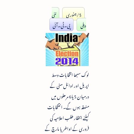
5/جنوری
نئی
دہلی
پی۔ٹی۔آئی
لوک سبھا انتخابات وسط
اپریل اور اوائل مئی کے
درمیان 5یا6 مرحلوں میں
منعقد ہوں گے۔ انتتخابات
کیلئے انتظار طلب اعلامیہ کی
فروری کے اواخر یا مارچ کے