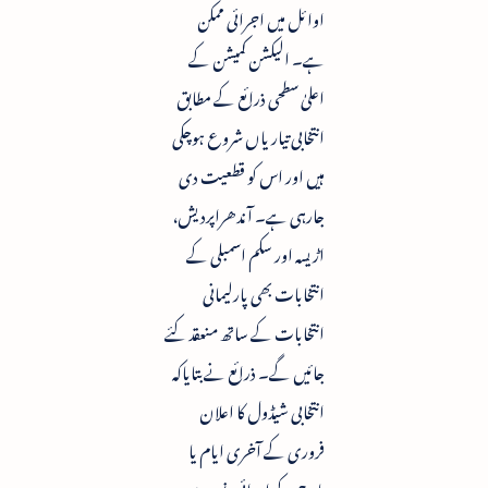
اوائل میں اجرائی ممکن
ہے۔ الیکشن کمیشن کے
اعلیٰ سطحی ذرائع کے مطابق
انتخابی تیاریاں شروع ہوچکی
ہیں اور اس کو قطعیت دی
جارہی ہے۔ آندھراپردیش،
اڑیسہ اور سکم اسمبلی کے
انتخابات بھی پارلیمانی
انتخابات کے ساتھ منعقد کئے
جائیں گے۔ ذرائع نے بتایاکہ
انتخابی شیڈول کا اعلان
فروری کے آخری ایام یا
مارچ کے ابتدائی دنوں میں