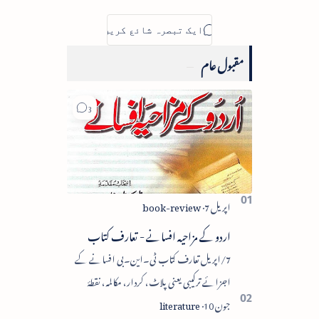
مقبول عام
اردو کے مزاحیہ افسانے - تعارف کتاب
7/اپریل تعارف کتاب ٹی۔این۔بی افسانے کے
اجزائے ترکیبی یعنی پلاٹ، کردار، مکالمہ، نقطۂ
عروج، وحدتِ تاثر میں سے زیادہ سے زیادہ اجزا کا