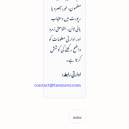
مضمون، خبر، تبصرہ یا
رپورٹ میں دستیاب
بائی لائن، اشاعتی زمرہ
اور ادارتی معلومات کو
واضح رکھنے کی کوشش
کرتا ہے۔
ادارتی رابطہ:
contact@taemeer.com