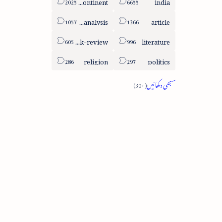
sub-continent
india
column-analysis
article
book-review
literature
religion
politics