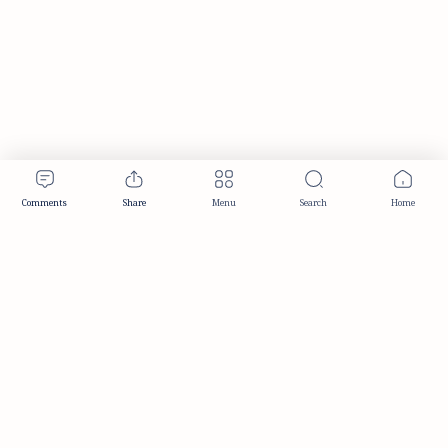
Publisher & Editorial Information
Established:
December 2012
Publisher:
Taemeer Web Design & Development
Head Office:
Hyderabad, Telangana, India
Editorial Responsibility:
TaemeerNews Editorial Team
Founder:
Syed Mukarram Niyaz
ISSN:
2349-0268
Location:
Hyderabad, Telangana, India
Contact:
contact@taemeer.com
|
|
|
|
Editorial Policy
Publisher Information
Editorial Board
Authors & Contributors