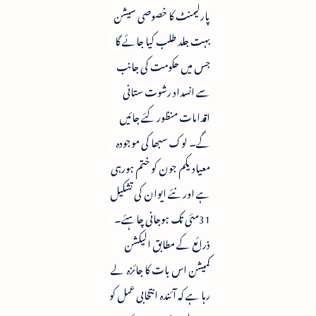
پارلیمنٹ کا خصوصی سیشن
بہت جلد طلب کیا جائے گا
جس میں حکومت کی جانب
سے انسداد رشوت ستانی
اقدامات منظور کئے جائیں
گے۔ لوک سبھا کی موجودہ
معیاد یکم جون کو ختم ہورہی
ہے اور نئے ایوان کی تشکیل
31مئی تک ہوجانی چاہئے۔
ذرائع کے مطابق الیکشن
کمیشن اس بات کا جائزہ لے
رہا ہے کہ آئندہ انتخابی عمل کو