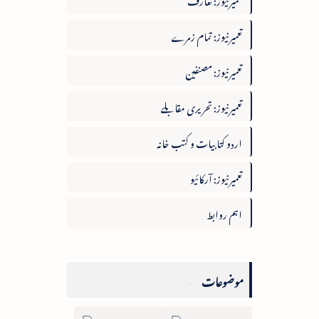
تعمیرنیوز: تمام زمرے
تعمیرنیوز: مصنفین
تعمیرنیوز: تحریری مقابلے
اردو کتابیات و کتب خانہ
تعمیرنیوز: آرکائیو
اہم روابط
موضوعات