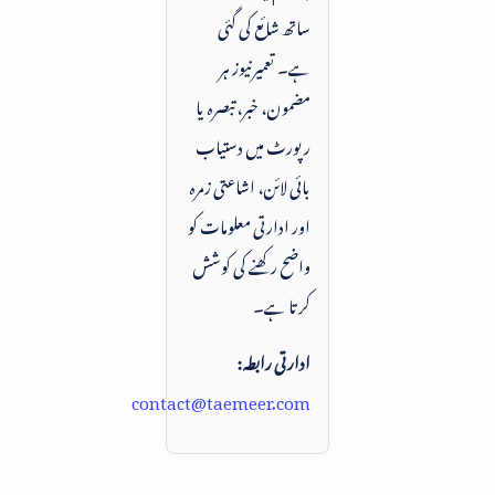
ساتھ شائع کی گئی
ہے۔ تعمیرنیوز ہر
مضمون، خبر، تبصرہ یا
رپورٹ میں دستیاب
بائی لائن، اشاعتی زمرہ
اور ادارتی معلومات کو
واضح رکھنے کی کوشش
کرتا ہے۔
ادارتی رابطہ:
contact@taemeer.com