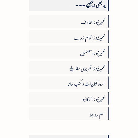
یہ بھی دیکھیے ۔۔۔
تعمیرنیوز: تعارف
تعمیرنیوز: تمام زمرے
تعمیرنیوز: مصنفین
تعمیرنیوز: تحریری مقابلے
اردو کتابیات و کتب خانہ
تعمیرنیوز: آرکائیو
اہم روابط