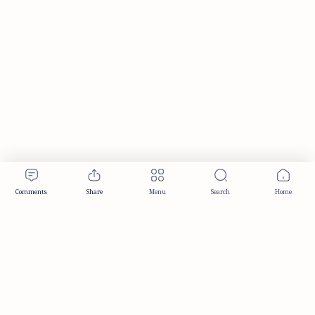
Publisher & Editorial Information
Established:
December 2012
Publisher:
Taemeer Web Design & Development
Head Office:
Hyderabad, Telangana, India
Editorial Responsibility:
TaemeerNews Editorial Team
Founder:
Syed Mukarram Niyaz