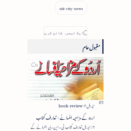
مقبول عام
اردو کے مزاحیہ افسانے - تعارف کتاب
7/اپریل تعارف کتاب ٹی۔این۔بی افسانے کے