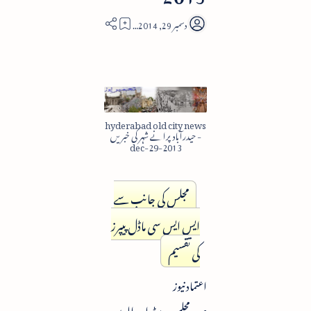
1
hyderabad old city news
- حیدرآباد پرانے شہر کی خبریں
2013-dec-29
مجلس کی جانب سے
ایس ایس سی ماڈل پیپرز
کی تقسیم
اعتماد نیوز
صدر مجلس بیرسٹر اسد الدین