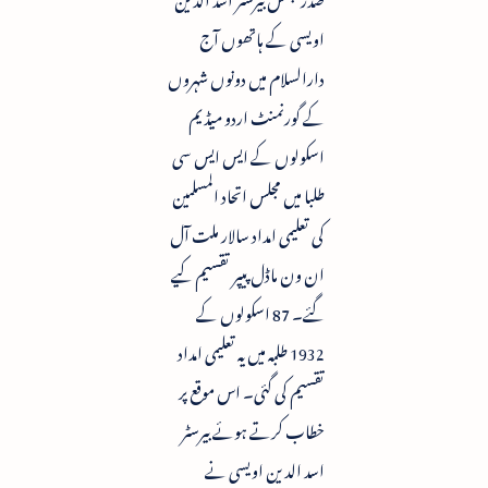
اویسی کے ہاتھوں آج
دارالسلام میں دونوں شہروں
کے گورنمنٹ اردو میڈیم
اسکولوں کے ایس ایس سی
طلبا میں مجلس اتحاد المسلمین
کی تعلیمی امداد سالار ملت آل
ان ون ماڈل پیپر تقسیم کیے
گئے۔ 87 اسکولوں کے
1932 طلبہ میں یہ تعلیمی امداد
تقسیم کی گئی۔ اس موقع پر
خطاب کرتے ہوئے بیرسٹر
اسد الدین اویسی نے