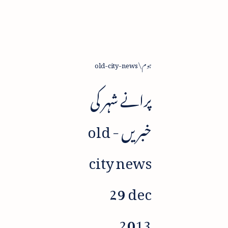
ہوم
old-city-news
پرانے شہر کی
خبریں - old
city news
29 dec
2013