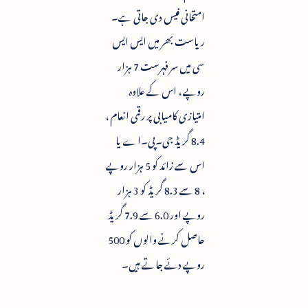
امتحانی فیس دی جاتی ہے۔
ریاست بھر میں ایس ایس
سی میں سرفہرست 7 ہزار
روپے ، اس کے علاوہ
امتیازی کامیابی پر رقمی انعام ،
8.4 گریڈ جی۔پی۔اے یا
اس سے زائد کو 5 ہزار روپے
، 8 سے 8.3 گریڈ کو 3 ہزار
روپے اور 6.0 سے 7.9 گریڈ
حاصل کرنے والوں کو 500
روپے دئے جاتے ہیں۔