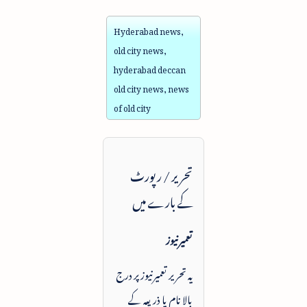
Hyderabad news,
old city news,
hyderabad deccan
old city news, news
of old city
تحریر / رپورٹ
کے بارے میں
تعمیرنیوز
یہ تحریر تعمیرنیوز پر درج
بالا نام یا ذریعہ کے