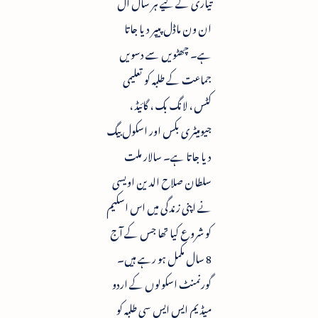
تیاری کے لیے ہر سال آل
ان ون ماڈل پیپر دیا جاتا
ہے۔ چھٹویں سے دسویں
جماعت کے طلبہ کو تعلیمی
کٹس ، لانگ بک ، گائیڈ ،
جیومیٹری بکس اور اسکول بیگ
دیا جاتا ہے۔ سالار ملت
سلطان صلاح الدین اویسی
نے اپنی زندگی میں اس اسکیم
کو شروع کیا تھا جس کے آج
8 سال مکمل ہو رہے ہیں۔
گورنمنٹ اسکولوں کے اردو
میڈیم ایس ایس سی طلبہ کو