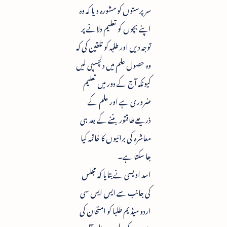
سرپرستوں کو مشورہ دیا کہ وہ
اپنے بچوں کو تعلیم دلانے پر
توجہ دیں اور طلبہ کو تلقین کی کہ
وہ حصول علم میں دلچسپی لیں
کیونکہ آج کے دور میں تعلیم
ضروری ہے اور علم کے
ذریعے طاقتور بننے کے بعد ہی
معاشرہ کی برائیوں کا خاتمہ کیا
جا سکتا ہے۔
اسد اویسی نے بتایا کہ مجلس
کی جانب سے ایس ایس سی
اردو میڈیم طلبا کو امتحان کی