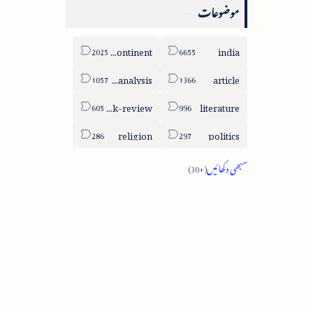
موضوعات
sub-continent
india
column-analysis
article
book-review
literature
religion
politics