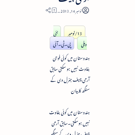
2
13/نومبر
نئی
دہلی
پی۔ٹی۔آئی
ہندوستان میں کوئی فوجی
بغاوت نہیں ہو سکتی سابق
آرمی چیف جنرل وی کے
سنگھ کا بیان
ہندوستان میں کوئی بغاوت
نہیں ہوسکتی۔سابق آرمی
چیف جنرل وی کے سنگھ