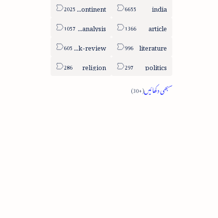
sub-continent
india
column-analysis
article
book-review
literature
religion
politics