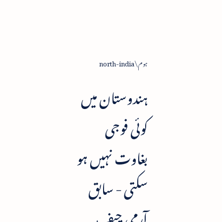
ہوم
north-india
ہندوستان میں
کوئی فوجی
بغاوت نہیں ہو
سکتی - سابق
آرمی چیف