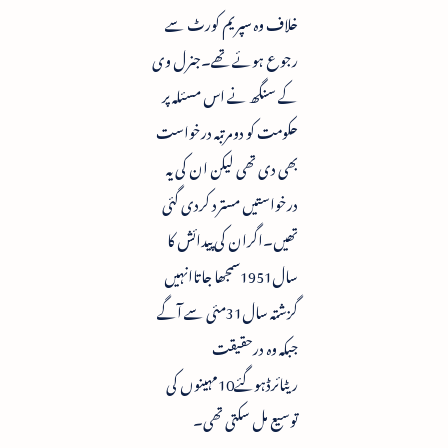
خلاف وہ سپریم کورٹ سے
رجوع ہوئے تھے۔جنرل وی
کے سنگھ نے اس مسئلہ پر
حکومت کو دومرتبہ درخواست
بھی دی تھی لیکن ان کی یہ
درخواستیں مسترد کردی گئی
تھیں۔اگران کی پیدائش کا
سال1951سمجھا جاتاانہیں
گزشتہ سال31مئی سے آگے
جبکہ وہ درحقیقت
ریٹائرڈہوگئے10مہینوں کی
توسیع مل سکتی تھی۔