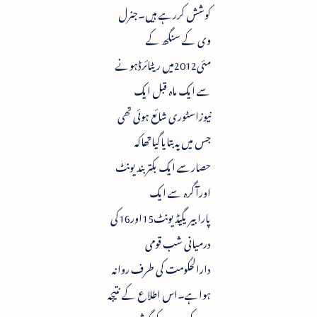
کوشش کررہے ہیں۔جنرل
وی کے سنگھ کے
مئی2012میں ریٹائرڈہونے
سے ایک ماہ قبل ایک
نیوزاسٹوری شائع ہوئی تھی
جس میں یہ بتایاگیاتھاکہ
حصارسے ایک بکتربندیونٹ
اورآگرہ سے ایک
پارابیریگیڈیونٹ15اور16کی
درمیانی شب قومی
دارالحکومت کی طرف روانہ
ہواہے۔اس اطلاع کے نتیجہ