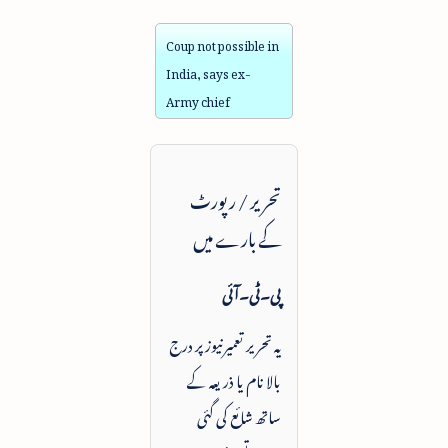
Coup not possible in
India, says ex-
Army chief
تحریر / رپورٹ
کے بارے میں
پی۔ٹی۔آئی
یہ تحریر تعمیرنیوز پر درج
بالا نام یا ذریعہ کے
ساتھ شائع کی گئی