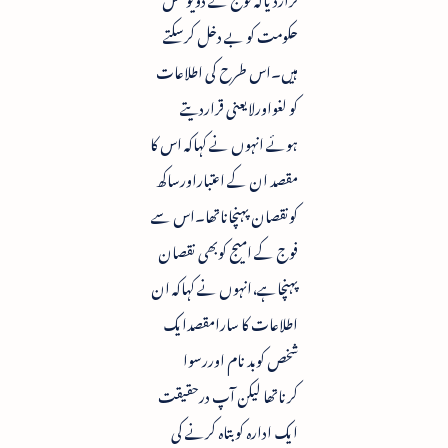
حکومت کو بے دخل کرسکتے
ہیں۔اس طرح کی اطلاعات
کو لغواورلایعنی قراردیتے
ہوئے انہوں نے کہاکہ اس کا
مقصد ان کے اعتباراورساکھ
کونقصان پہنچاناتھا۔اس سے
فوج کے امیج کوبھی نقصان
پہنچاہے،انہوں نے کہاکہ ان
اطلاعات کا سارامقصدایک
شخص کوبد نام اوررسوا
کرناتھا لیکن آپ درحقیقت
ایک ادارہ کوبتاہ کرنے کی