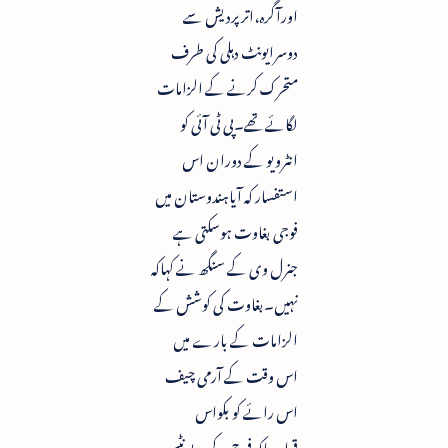
اورآگرہ،اترپردیش سے
دوسرایونٹ دہلی کی طرف
متحرک کرنے کے الزامات
لگائے تھے۔پی ٹی آئی کو
انٹرویو کے دوران اس
استفسار کہ آیاہندوستان میں
فوجی بغاوت ہوسکتی ہے
جنرل وی کے سنگھ نے کہاکہ
نہیں۔بغاوت کی کوشش کے
الزامات کے بارے میں
اس وقت کے آرمی چیف
اس رائے کو بکواس
قراردیاکہ فوج کے دویونٹس