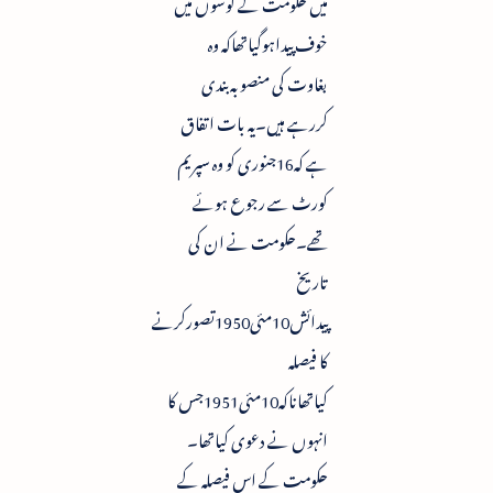
میں حکومت کے گوشوں میں
خوف پیداہوگیاتھاکہ وہ
بغاوت کی منصوبہ بندی
کررہے ہیں۔یہ بات اتفاق
ہے کہ16جنوری کو وہ سپریم
کورٹ سے رجوع ہوئے
تھے۔حکومت نے ان کی
تاریخ
پیدائش10مئی1950تصورکرنے
کا فیصلہ
کیاتھاناکہ10مئی1951جس کا
انہوں نے دعوی کیاتھا۔
حکومت کے اس فیصلہ کے