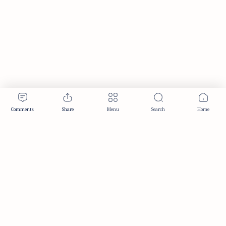
Publisher & Editorial Information
Established:
December 2012
Publisher:
Taemeer Web Design & Development
Head Office:
Hyderabad, Telangana, India
Editorial Responsibility:
TaemeerNews Editorial Team
Founder:
Syed Mukarram Niyaz
ISSN:
2349-0268
Location:
Hyderabad, Telangana, India
Contact:
contact@taemeer.com