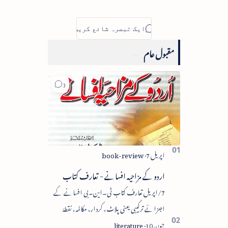
مقبول عام
اردو کے مزاحیہ افسانے - تعارف کتاب
7/اپریل تعارف کتاب ٹی۔این۔بی افسانے کے
اجزائے ترکیبی یعنی پلاٹ، کردار، مکالمہ، نقطۂ
عروج، وحدتِ تاثر میں سے زیادہ سے زیادہ اجزا کا