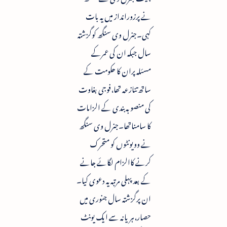
نے پرزورانداز میں یہ بات
کہی۔جنرل وی سنگھ کوگزشتہ
سال جبکہ ان کی عمرکے
مسئلہ پران کا حکومت کے
ساتھ تنازعہ تھا،فوجی بغاوت
کی منصوبہ بندی کے الزامات
کا سامناتھا۔جنرل وی سنگھ
نے وویونٹوں کو متحرک
کرنے کاالزام لگائے جانے
کے بعد پہلی مرتبہ یہ دعوی کیا۔
ان پرگزشتہ سال جنوری میں
حصار،ہریانہ سے ایک یونٹ