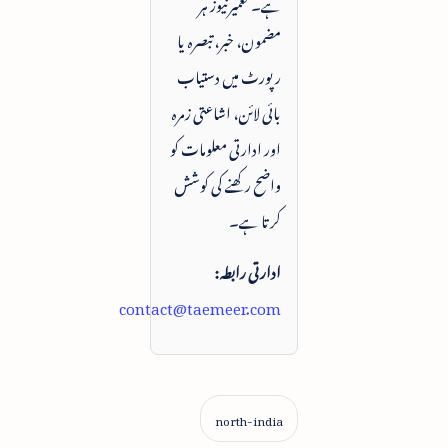
ہے۔ تعمیرنیوز ہر
مضمون، خبر، تبصرہ یا
رپورٹ میں دستیاب
بائی لائن، اشاعتی زمرہ
اور ادارتی معلومات کو
واضح رکھنے کی کوشش
کرتا ہے۔
ادارتی رابطہ:
contact@taemeer.com