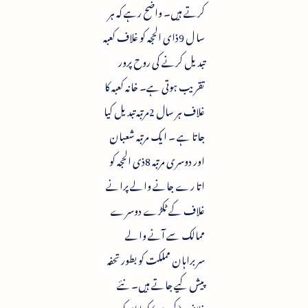
کرتے ہیں۔ واضح رہے کہ ہر
سا ل 9ذای الحجہ کو غلاف کعبہ
تبدیل کرنے کی روح پرور
تقریب ہوتی ہے۔ خانہ کعبہ کا
غلاف ہر سال 2مرتبہ تبدیل کیا
جاتا ہے ۔ ایک مرتبہ شعبان
اور دوسری مرتبہ 8ذی الحجہ کو
اتا رے جانے والے پرانے
غلاف کے ٹکڑے دوسرے
ممالک سے آنے والے
سربراہان مملکت کو بطور تحفہ
پیش کیے جاتے ہیں۔ نئے
غلاف ( کسوی) کو امام کعبہ