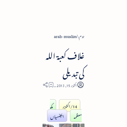
ہوم
arab-muslim
غلاف کعبۃ اللہ
کی تبدیلی
1
14/اکتوبر
مکہ
معظمہ
ایجنسیاں