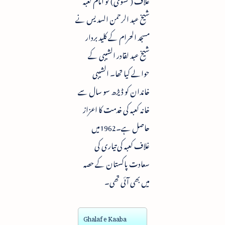
شیخ عبد الرحمن السدیس نے
مسجد الحرام کے کلید بردار
شیخ عبد لقادر الشیبی کے
حوالے کیا تھا۔ الشیبی
خاندان کو ڈیڑھ سو سال سے
خانہ کعبہ کی خدمت کا اعزاز
حاصل ہے۔1962میں
غلاف کعبہ کی تیاری کی
سعادت پاکستان کے حصہ
میں بھی آئی تھی۔
Ghalaf e Kaaba