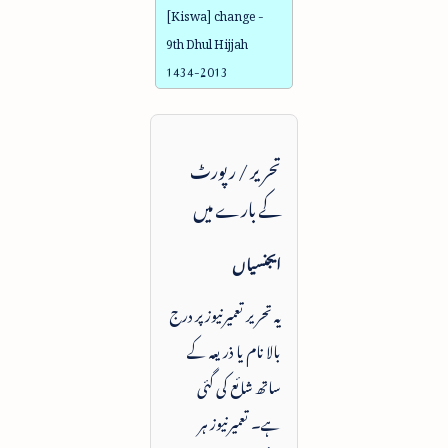
[Kiswa] change -
9th Dhul Hijjah
1434-2013
تحریر / رپورٹ
کے بارے میں
ایجنسیاں
یہ تحریر تعمیرنیوز پر درج
بالا نام یا ذریعہ کے
ساتھ شائع کی گئی
ہے۔ تعمیرنیوز ہر