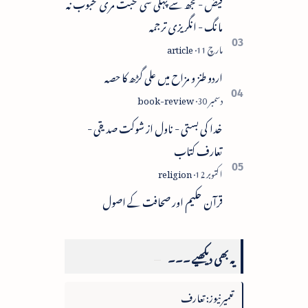
فیض - مجھ سے پہلی سی محبت مری محبوب نہ
مانگ - انگریزی ترجمہ
اردو طنز و مزاح میں علی گڑھ کا حصہ
خدا کی بستی - ناول از شوکت صدیقی -
تعارف کتاب
قرآن حکیم اور صحافت کے اصول
یہ بھی دیکھیے ۔۔۔
تعمیرنیوز: تعارف