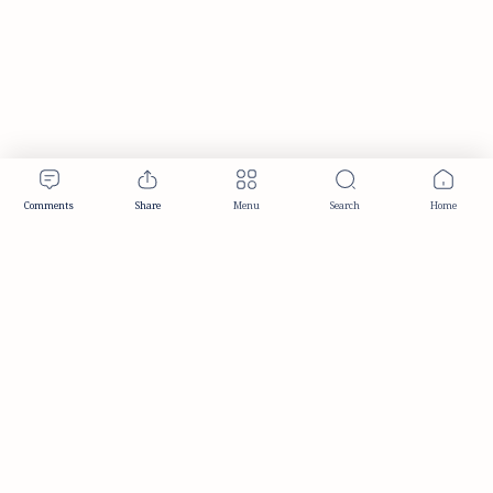
Publisher & Editorial Information
Established:
December 2012
Publisher:
Taemeer Web Design & Development
Head Office:
Hyderabad, Telangana, India
Editorial Responsibility:
TaemeerNews Editorial Team
Founder:
Syed Mukarram Niyaz
ISSN:
2349-0268
Location:
Hyderabad, Telangana, India
Contact:
contact@taemeer.com
|
|
|
|
Editorial Policy
Publisher Information
Editorial Board
Authors & Contributors
|
Contact
Privacy Policy