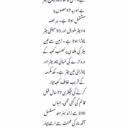
ہے اور یہ 47حصوں پر
مشتمل ہوتا ہے۔ ہر حصہ
14میٹر طویل اور 95سینٹی میٹر
چوڑا ہوتا ہے ۔ زمین سے تین
میٹر کی بلندی پر نصب کعبہ کے
دروازے کی لمبائی چھ میٹر اور
چوڑائی تین میٹر ہے۔ مکہ مکرمہ
کے قریب غلاف کعبہ تیار
کرنے کی فیکٹری 77سال قبل
قائم کی گئی تھی، جہاں
200سے زائد ہنر مند مسلسل
آٹھ ماہ کی محنت سے اسے تیار