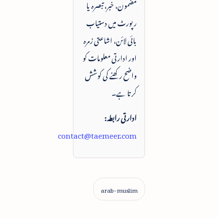
مضمون، خبر، تبصرہ یا
رپورٹ میں دستیاب
بائی لائن، اشاعتی زمرہ
اور ادارتی معلومات کو
واضح رکھنے کی کوشش
کرتا ہے۔
ادارتی رابطہ:
contact@taemeer.com