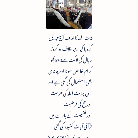
بیت اللہ کا غلاف آج تبدیل
کردیا گیا ۔نیا غلاف دو کروڑ
ریال کی لاگت سے670کلو
گرام خالص سونا اور چاندی
بھی استعمال کی گئی ہے اور
اس پر بیت اللہ کی حرمت
اور حج کی فرضیت
اورفضیلت کے بارے میں
قرآنی آیات کشیدہ کی گئی
ہے۔ اس کا سائز 658مربع میٹر