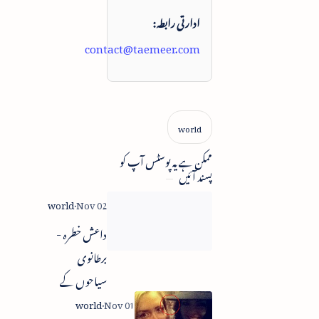
ادارتی رابطہ:
contact@taemeer.com
ممکن ہے یہ پوسٹس آپ کو
پسند آئیں
داعش خطرہ -
برطانوی
سیاحوں کے
لئے خصوصی