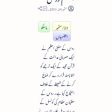
1
23/ستمبر
ماسکو
ایجنسیاں
روس کے مفتی اعظم نے
ایک صوبائی عدالت کے
قرآن مجید کے ایک ترجمے کو
انتا پسند قرار دے کر ضائع
کرنے کے فیصلے کے خلاف
احتجاج کیاہے۔ روس کے
مفتیان عظام کی کونسل کے
سربراہ رویل غین الدین نے