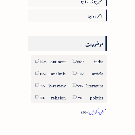
تعمیرنیوز: آرکائیو
اہم روابط
موضوعات
sub-continent
india
column-analysis
article
book-review
literature
religion
politics