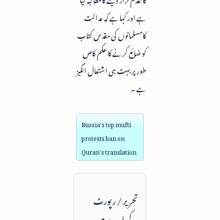
ہے اور کہاہے کہ عدالت
کامسلمانوں کی مقدس کتاب
کو ضائع کرنے کا حکم کاص
طورپر بہت ہی اشتعال انگیز
ہے ۔
Russia's top mufti
protests ban on
Quran's translation
تحریر / رپورٹ
کے بارے میں