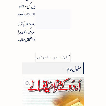
میں کمی - ڈبلیو
ایچ او
ہندوستانی نژاد
امریکی ایمی بیرا
کو انتخابی مقابلہ
میں سابق صدر
کی تائید
مقبول عام