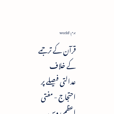
ہوم
world
قرآن کے ترجمے
کے خلاف
عدالتی فیصلے پر
احتجاج - مفتی
اعظم روس