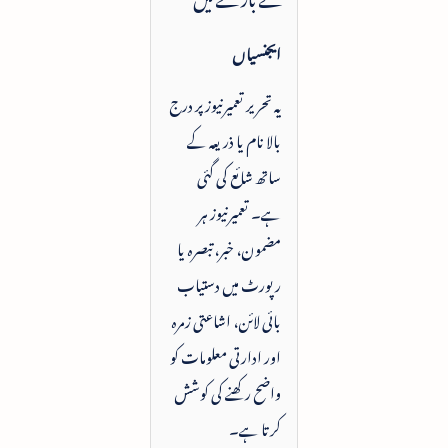
ایجنسیاں
یہ تحریر تعمیرنیوز پر درج
بالا نام یا ذریعہ کے
ساتھ شائع کی گئی
ہے۔ تعمیرنیوز ہر
مضمون، خبر، تبصرہ یا
رپورٹ میں دستیاب
بائی لائن، اشاعتی زمرہ
اور ادارتی معلومات کو
واضح رکھنے کی کوشش
کرتا ہے۔