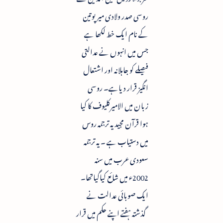
روسی صدر ولادی میرپوتین
کے نام ایک خط لکھا ہے
جس میں انہوں نے عدالتی
فیصلے کو جاہلانہ اور اشتعال
انگیز قرار دیاہے۔ روسی
زبان میں الامیرکلیوف کا کیا
ہوا قرآن مجید یہ ترجمہ روس
میں دستیاب ہے ۔ یہ ترجمہ
سعودی عرب میں سنہ
2002ء میں شائع کیاگیاتھا۔
ایک صوبائی عدالت نے
گذشتہ ہفتے اپنے حکم میں قرار