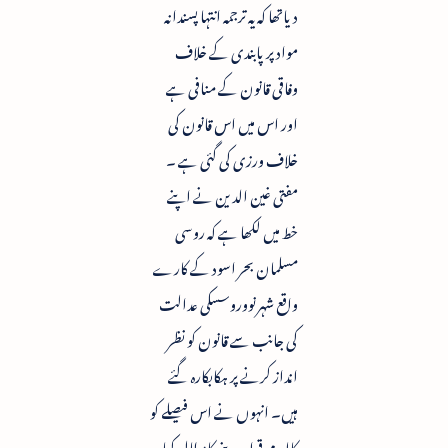
دیاتھا کہ یہ ترجمہ انتہا پسندانہ
مواد پرپابندی کے خلاف
وفاقی قانون کے منافی ہے
اور اس میں اس قانون کی
خلاف ورزی کی گئی ہے ۔
مفتی غین الدین نے اپنے
خط میں لکھا ہے کہ روسی
مسلمان بحر اسود کے کارے
واقع شہرنووروسسکی عدالت
کی جانب سے قانون کو نظر
انداز کرنے پر ہکابکارہ گئے
ہیں۔ انہوں نے اس فیصلے کو
کالعدم قرار دینے کامطالبہ کیا