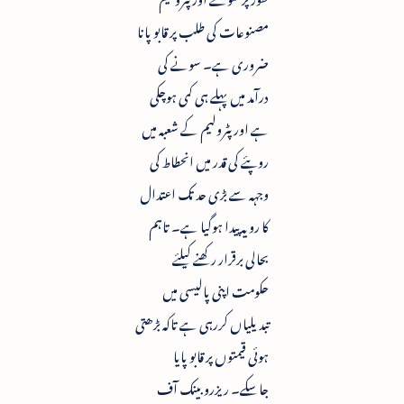
مصنوعات کی طلب پر قابو پانا
ضروری ہے۔ سونے کی
درآمد میں پہلے ہی کمی ہوچکی
ہے اور پٹرولیم کے شعبہ میں
روپئے کی قدر میں انحطاط کی
وجہہ سے بڑی حد تک اعتدال
کا رویہ پیدا ہوگیا ہے۔ تاہم
بحالی برقرار رکھنے کیلئے
حکومت اپنی پالیسی میں
تبدیلیاں کررہی ہے تاکہ بڑھتی
ہوئی قیمتوں پر قابو پایا
جاسکے۔ ریزرو بینک آف