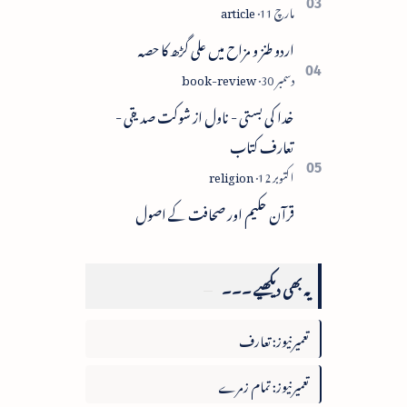
اردو طنز و مزاح میں علی گڑھ کا حصہ
خدا کی بستی - ناول از شوکت صدیقی -
تعارف کتاب
قرآن حکیم اور صحافت کے اصول
یہ بھی دیکھیے ۔۔۔
تعمیرنیوز: تعارف
تعمیرنیوز: تمام زمرے