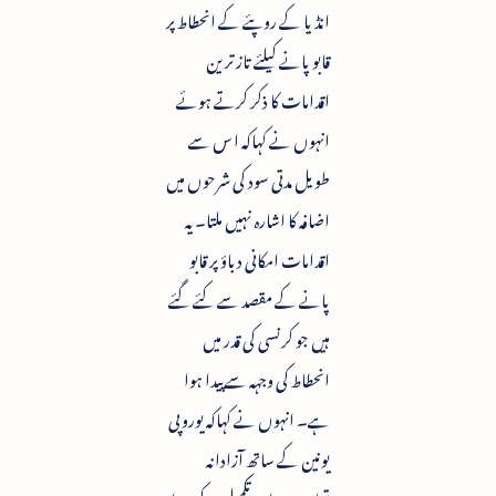
انڈیا کے روپئے کے انحطاط پر
قابو پانے کیلئے تاز ترین
اقدامات کا ذکر کرتے ہوئے
انہوں نے کہاکہ ا س سے
طویل مدتی سود کی شرحوں میں
اضافہ کا اشارہ نہیں ملتا۔ یہ
اقدامات امکانی دباؤ پر قابو
پانے کے مقصد سے کئے گئے
ہیں جو کرنسی کی قدر میں
انحطاط کی وجہہ سے پیدا ہوا
ہے۔ انہوں نے کہاکہ یوروپی
یونین کے ساتھ آزادانہ