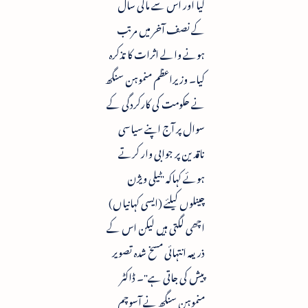
کیا اور اس سے مالی سال
کے نصف آخر میں مرتب
ہونے والے اثرات کا تذکرہ
کیا۔ وزیراعظم منموہن سنگھ
نے حکومت کی کارکردگی کے
سوال پر آج اپنے سیاسی
ناقدین پر جوابی وار کرتے
ہوئے کہاکہ "ٹیلی ویژن
چینلوں کیلئے (ایسی کہانیاں)
اچھی لگتی ہیں لیکن اس کے
ذریعہ انتہائی مسخ شدہ تصویر
پیش کی جاتی ہے"۔ ڈاکٹر
منموہن سنگھ نے آسوچم