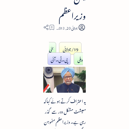
وزیراعظم
4
19/جولائی
نئی
دہلی
پی۔ٹی۔آئی
یہ اعتراف کرتے ہوئے کہاکہ
معیشت مشکل دور سے گذر
رہی ہے۔ وزیراعظم منموہن