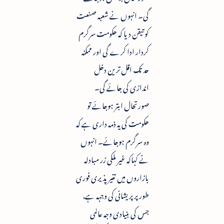
گی۔ انہوں نے شعبہ صنعت
کو تیقن دیا کہ حکومت سرگرم
کردار ادا کرے گی اور ممکنہ
حد تک اقل ترین دخل
اندازی کی جائے گی۔
صورتحال ابتر ہوجائے تو
حکومت کی یہ ذمہ داری ہے کہ
وہ سرگرم ہوجائے۔ انہوں
نے کہاکہ غیر ملکی زر مبادلہ
بازاروں میں تغیر پذیری فوری
طورپر پریشانی کی وجہہ ہے،
جس کی بنیادی وجہ عالمی