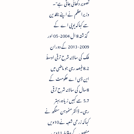
تصویر دکھائی جاتی ہے"۔
وزیراعظم نے اپنے ناقدین
سے کہاکہ یوپی اے کے
گذشتہ 8 ال 2004-05 اور
2009-2013 کے دوران
ملک کی سالانہ شرح ترقی اوسطً
8.2 فیصد رہی جو ماضی میں
این ڈی اے حکومت کے
8سال کی سالانہ شرح ترقی
5.7 سے کہیں زیادہ بہتر
رہی۔ ڈاکٹر منموہن سنگھ نے
کہاکہ زرعی شعبہ نے 10ویں
منصوبہ کے مقابلہ 11ویں