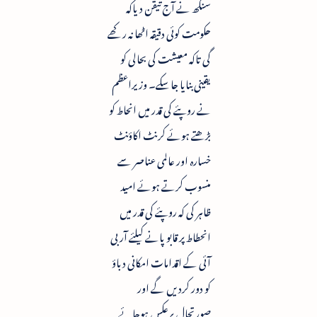
سنگھ نے آج تیقن دیاکہ
حکومت کوئی دقیقہ اٹھا نہ رکھے
گی تاکہ معیشت کی بحالی کو
یقینی بنایا جاسکے۔ وزیراعظم
نے روپئے کی قدر میں انحاط کو
بڑھتے ہوئے کرنٹ اکاؤنٹ
خسارہ اور عالمی عناصر سے
منسوب کرتے ہوئے امید
ظاہر کی کہ روپئے کی قدر میں
انحطاط پر قابو پانے کیلئے آر بی
آئی کے اقدامات امکانی دباؤ
کو دور کردیں گے اور
صورتحال برعکس ہوجائے