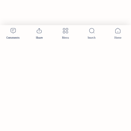
Publisher & Editorial Information
Established:
December 2012
Publisher:
Taemeer Web Design & Development
Head Office:
Hyderabad, Telangana, India
Editorial Responsibility:
TaemeerNews Editorial Team
Founder:
Syed Mukarram Niyaz
ISSN:
2349-0268
Location:
Hyderabad, Telangana, India
Contact:
contact@taemeer.com
|
|
|
|
Editorial Policy
Publisher Information
Editorial Board
Authors & Contributors
|
Contact
Privacy Policy