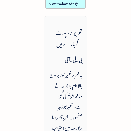
Manmohan Singh
تحریر / رپورٹ
کے بارے میں
پی۔ٹی۔آئی
یہ تحریر تعمیرنیوز پر درج
بالا نام یا ذریعہ کے
ساتھ شائع کی گئی
ہے۔ تعمیرنیوز ہر
مضمون، خبر، تبصرہ یا
رپورٹ میں دستیاب