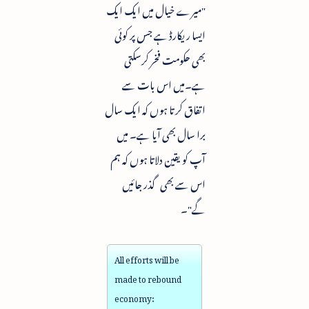
"میرے خیال میں ایک ایک
ایسا ریکارڈ ہے جس پر کوئی
بھی حکومت فخر کرسکتی
ہے۔میں اس بات سے
اتفاق کرتا ہوں کہ ایک سال
برا سال بھی آیا ہے۔ میں
آپ کو یقین دلاتا ہوں کہ ہم
اس سے بھی گذر جائیں
گے"۔
All efforts will be
made to rebound
economy: