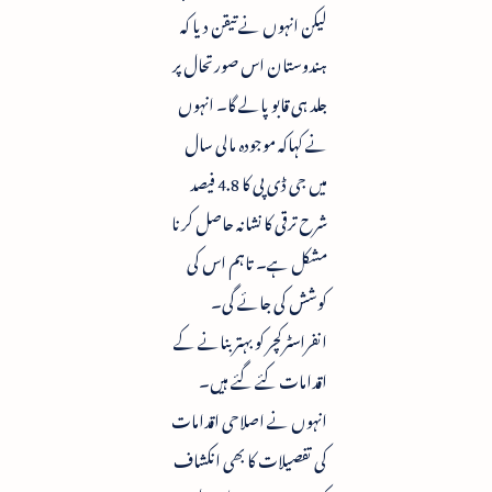
لیکن انہوں نے تیقن دیا کہ
ہندوستان اس صورتحال پر
جلد ہی قابو پالے گا۔ انہوں
نے کہاکہ موجودہ مالی سال
میں جی ڈی پی کا 4.8 فیصد
شرح ترقی کا نشانہ حاصل کرنا
مشکل ہے۔ تاہم اس کی
کوشش کی جائے گی۔
انفراسٹرکچر کو بہتر بنانے کے
اقدامات کئے گئے ہیں۔
انہوں نے اصلاحی اقدامات
کی تفصیلات کا بھی انکشاف