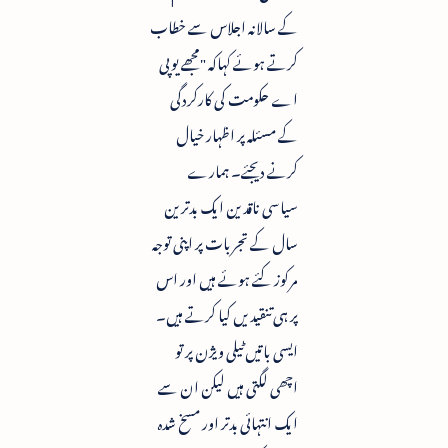
کے سالانہ اجلاس سے خطاب
کرتے ہوئے کہاکہ "مجھے یوپی
اے حکومت کی کارکردگی
کے مسئلہ پر اظہار خیال
کرنے دیجئے۔ ہمارے
سیاسی ناقدین ایک بدترین
سال کے تجربات پر اپنی توجہ
مرکوز کئے ہوئے ہیں اور اس
پر ہی تنقیدیں کیا کرتے ہیں۔
ایسی باتیں ٹیلی ویژن پر تو
اچھی لگتی ہیں لیکن ان سے
ایک انتہائی بدتر اور مسخ شدہ