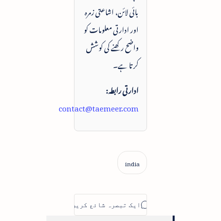
بائی لائن، اشاعتی زمرہ
اور ادارتی معلومات کو
واضح رکھنے کی کوشش
کرتا ہے۔
ادارتی رابطہ:
contact@taemeer.com