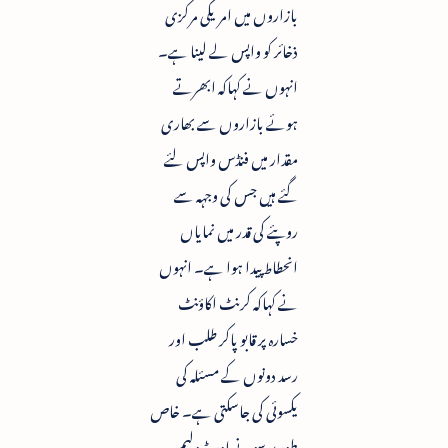
بازاروں میں امریکی مرکزی
ذخائر کو واپس لے لینا ہے۔
انہوں نے کہاکہ ابھرتے
ہوئے بازاروں سے بھاری
مقدار میں فنڈس واپس لئے
گئے ہیں جس کی وجہہ سے
روپئے کی قدر میں نمایاں
انحطاط پیدا ہوا ہے۔ انہوں
نے کہاکہ کرنٹ اکاؤنٹ
خسارہ پر قابو پاکر طلب اور
رسد دونوں کے مسئلہ کی
یکسوئی کی جاسکتی ہے۔ خاص
طورپر سونے اور پٹرولیم