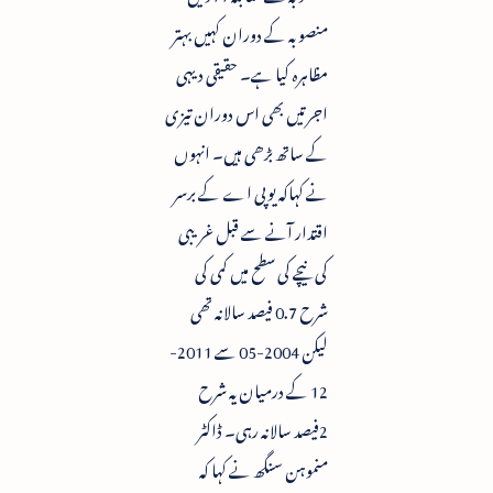
منصوبہ کے دوران کہیں بہتر
مظاہرہ کیا ہے۔ حقیقی دیہی
اجرتیں بھی اس دوران تیزی
کے ساتھ بڑھی ہیں۔ انہوں
نے کہاکہ یوپی اے کے برسر
اقتدار آنے سے قبل غریبی
کی نیچے کی سطح میں کمی کی
شرح 0.7 فیصد سالانہ تھی
لیکن 2004-05 سے 2011-
12 کے درمیان یہ شرح
2فیصد سالانہ رہی۔ ڈاکٹر
منموہن سنگھ نے کہا کہ