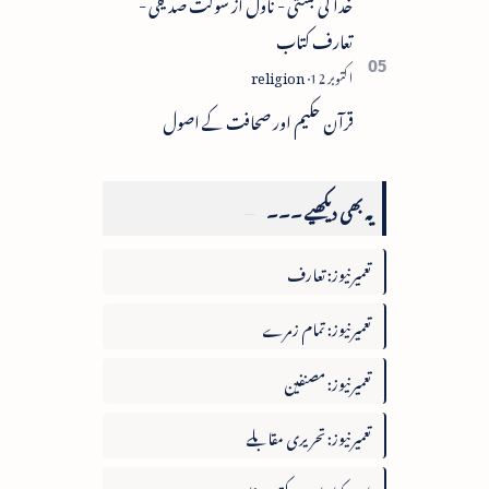
خدا کی بستی - ناول از شوکت صدیقی -
تعارف کتاب
قرآن حکیم اور صحافت کے اصول
یہ بھی دیکھیے ۔۔۔
تعمیرنیوز: تعارف
تعمیرنیوز: تمام زمرے
تعمیرنیوز: مصنفین
تعمیرنیوز: تحریری مقابلے