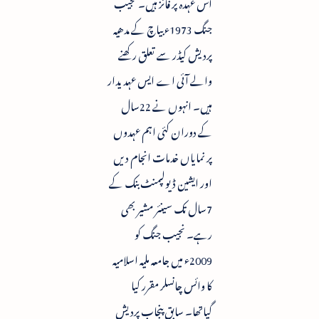
اس عہدہ پر فائز ہیں۔ نجیب
جنگ 1973ء بیاچ کے مدھیہ
پردیش کیڈر سے تعلق رکھنے
والے آئی اے ایس عہدیدار
ہیں۔ انہوں نے 22سال
کے دوران کئی اہم عہدوں
پر نمایاں خدمات انجام دیں
اور ایشین ڈیولپمنٹ بنک کے
7سال تک سینئر مشیر بھی
رہے۔ نجیب جنگ کو
2009ء میں جامعہ ملیہ اسلامیہ
کا وائس چانسلر مقرر کیا
گیاتھا۔ سابق پنجاب پردیش