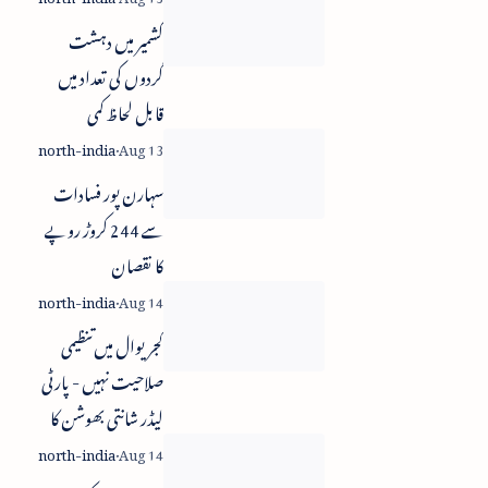
کشمیر میں دہشت
گردوں کی تعداد میں
قابل لحاظ کمی
سہارن پور فسادات
سے 244 کروڑ روپے
کا نقصان
کجریوال میں تنظیمی
صلاحیت نہیں - پارٹی
لیڈر شانتی بھوشن کا
سخت ریمارک