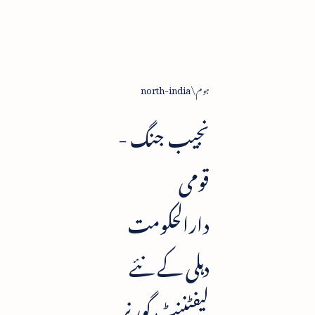
ہوم
north-india
نجیب جنگ -
قومی
دارالحکومت
دہلی کے نئے
لیفٹننٹ گورنر