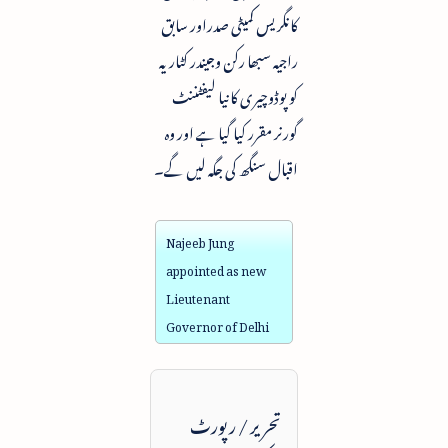
کانگریس کمیٹی صدراور سابق
راجیہ سبھا رکن وجیندر کٹاریہ
کو پوڈوچیری کا نیا لیفٹننٹ
گورنر مقرر کیا گیا ہے اور وہ
اقبال سنگھ کی جگہ لیں گے۔
Najeeb Jung
appointed as new
Lieutenant
Governor of Delhi
تحریر / رپورٹ