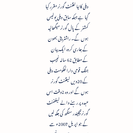
دہلی کا نیا لفٹنٹ گورنر مقرر کیا
گیا ہے جبکہ سابق دہلی پولیس
کمشنر کے پال گورنر میگھالیہ
ہوں گے۔ راشٹر پتی بھون
کے جاری کردہ ایک بیان
کے مطابق 62 سالہ نجیب
جنگ قومی دارالحکومت دہلی
کے 20ویں لیفٹنٹ گورنر
ہوں گے اور وہ 2وقت اس
عہدہ پر رہنے والے لیفٹننٹ
گورنر تیجیندر سنگھ کی جگہ لیں
گے جو اپریل 2007ء سے