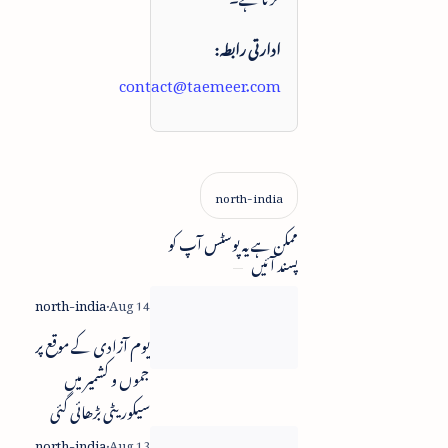
ادارتی رابطہ:
contact@taemeer.com
ممکن ہے یہ پوسٹس آپ کو
پسند آئیں
یوم آزادی کے موقع پر
جموں و کشمیر میں
سیکوریٹی بڑھائی گئی