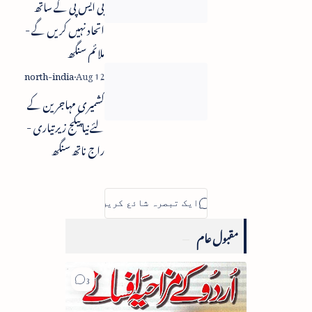
بی ایس پی کے ساتھ
اتحاد نہیں کریں گے -
ملائم سنگھ
کشمیری مہاجرین کے
لئے نیا پیکج زیر تیاری -
راج ناتھ سنگھ
مقبول عام