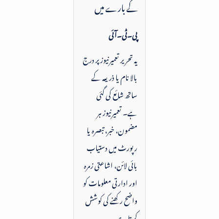
کے بارے میں
پی۔ٹی۔آئی
یہ تحریر تعمیرنیوز پر درج
بالا نام یا ذریعہ کے
ساتھ شائع کی گئی
ہے۔ تعمیرنیوز ہر
مضمون، خبر، تبصرہ یا
رپورٹ میں دستیاب
بائی لائن، اشاعتی زمرہ
اور ادارتی معلومات کو
واضح رکھنے کی کوشش
کرتا ہے۔