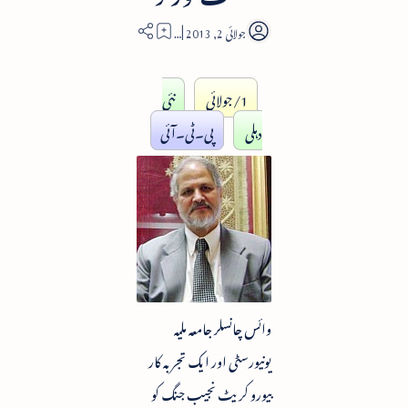
1
1/جولائی
نئی
دہلی
پی۔ٹی۔آئی
وائس چانسلر جامعہ ملیہ
یونیورسٹی اور ایک تجربہ کار
بیورو کریٹ نجیب جنگ کو