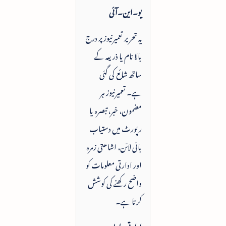
یو۔این۔آئی
یہ تحریر تعمیرنیوز پر درج
بالا نام یا ذریعہ کے
ساتھ شائع کی گئی
ہے۔ تعمیرنیوز ہر
مضمون، خبر، تبصرہ یا
رپورٹ میں دستیاب
بائی لائن، اشاعتی زمرہ
اور ادارتی معلومات کو
واضح رکھنے کی کوشش
کرتا ہے۔
ادارتی رابطہ: