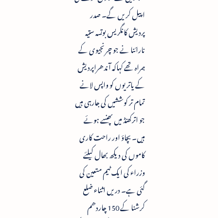
اپیل کریں گے۔ صدر
پردیش کانگریس بوتسہ ستیہ
نارائنا نے جو چرنجیوی کے
ہمراہ تھے کہاکہ آندھراپردیش
کے یاتریوں کو واپس لانے
تمام تر کوششیں کی جارہی ہیں
جو اترکھنڈ میں پھنسے ہوئے
ہیں۔ بچاؤ اور راحت کاری
کاموں کی دیکھ بھال کیلئے
وزراء کی ایک ٹیم متعین کی
گئی ہے۔ دریں اثناء ضلع
کرشنا کے 150 چاردھم