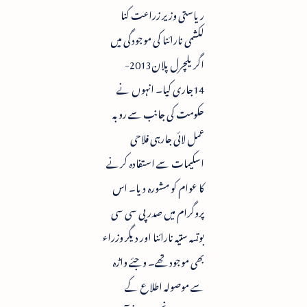
ریاستی وزیر زراعت کنا
لکشمی نارائنا کی موجودگی میں
اگریلچرل پلان2013-
14جاری کیا۔ انہوں نے
حکومت کی جانب سے روبہ
عمل لائی جارہی فلاحی
اسکیمات سے استفادہ کرنے
کا عوام کو مشورہ دیا۔ اس
پروگرام میں صدر پی سی سی
بوتسہ ستیہ نارائنا اور دیگر وزراء
بھی موجود تھے۔ وجئے واڑہ
سے موصولہ اطلاع کے