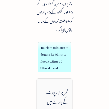
یاتریوں، مغربی گوداوری کے
50 اور گنٹور کے 40 یاتریوں
کو بحفاظت ٹرینوں کے ذریعہ
واپس لایا گیا۔
Tourism minister to
donate Rs 10 mn to
flood victims of
Uttarakhand
تحریر / رپورٹ
کے بارے میں