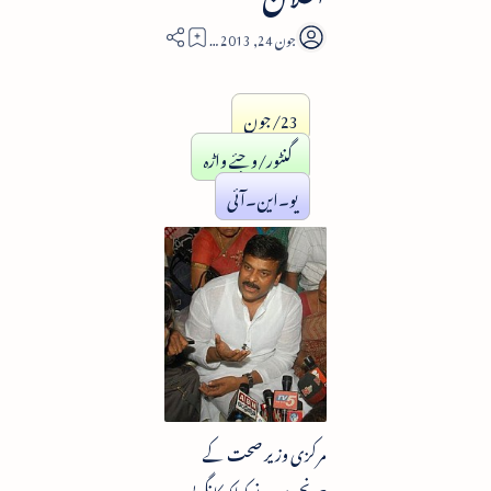
2
23/جون
گنٹور/وجئے واڑہ
یو۔این۔آئی
مرکزی وزیر صحت کے
چرنجیوی نے کہاکہ کانگریس