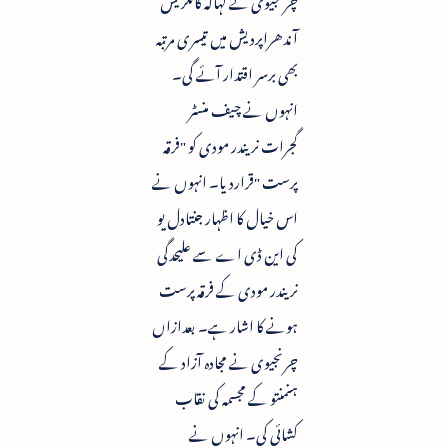
آندھراپردیش میں تیسری مرتبہ
بھی برسر اقتدار آئے گی۔
انہوں نے چیف منسٹر
گجرات نریندر مودی کو "فرقہ
پرست "قراردیا۔ انہوں نے
اس خیال کا اظہار جنتادل یو
کی این ڈی اے سے علیحدگی
نریندر مودی کے فرقہ پرست
ہونے کا اشار ہے۔ بعدازاں
چرنجیوی نے مجادہ آزاد کے
ہنمنتو کے مجسمہ کی نقاب
کشائی کی۔ انہوں نے