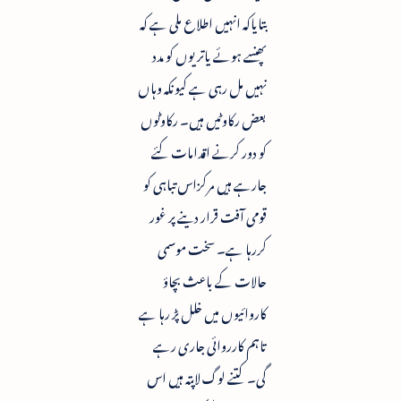
بتایاکہ انہیں اطلاع ملی ہے کہ
پھنسے ہوئے یاتریوں کو مدد
نہیں مل رہی ہے کیونکہ وہاں
بعض رکاوٹیں ہیں۔ رکاوٹوں
کو دور کرنے اقدامات کئے
جارہے ہیں مرکزاس تباہی کو
قومی آفت قرار دینے پر غور
کررہا ہے۔ سخت موسمی
حالات کے باعث بچاؤ
کاروائیوں میں خلل پڑ رہا ہے
تاہم کارروائی جاری رہے
گی۔ کتنے لوگ لاپتہ ہیں اس