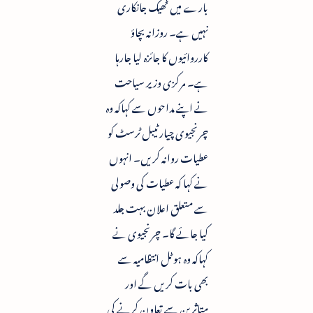
بارے میں ٹھیک جانکاری
نہیں ہے۔ روزانہ بچاؤ
کارروائیوں کا جائزہ لیا جارہا
ہے۔ مرکزی وزیر سیاحت
نے اپنے مداحوں سے کہاکہ وہ
چرنجیوی چیارٹیبل ٹرسٹ کو
عطیات روانہ کریں۔ انہوں
نے کہا کہ عطیات کی وصولی
سے متعلق اعلان بہت جلد
کیا جائے گا۔ چرنجیوی نے
کہاکہ وہ ہوٹل انتظامیہ سے
بھی بات کریں گے اور
متاثرین سے تعاون کرنے کی