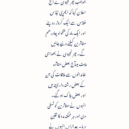
بموجب چرنجیوی نے آج
اعلان کیا کہ ایم پی لیڈس
فنڈس سے ایک کروڑ روپئے
اور ایک ماہ کی تنخواہ چادرھم
متاثرین کیلئے دئیے جائیں
گے۔ چرنجیوی نے بھواجی
پیٹ میںآج بعض متاثرہ
خاندانوں سے ملاقات کی جن
کے بعض رشتہ دار لاپتہ ہیں
اور بعض ہلاک ہوگئے۔
انہوں نے متاثرین کو تسلی
دی اور ہر ممکنہ مدد کا تقین
دیا۔ بعدازاں انہوں نے