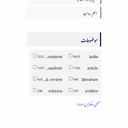
اہم روابط
موضوعات
sub-continent
india
column-analysis
article
book-review
literature
religion
politics