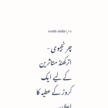
ہوم
south-india
چرنجیوی -
اترکھنڈ متاثرین
کے لیے ایک
کروڑ کے عطیہ کا
اعلان