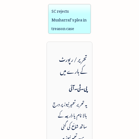
SC rejects
Musharraf's plea in
treason case
تحریر / رپورٹ
کے بارے میں
پی۔ٹی۔آئی
یہ تحریر تعمیرنیوز پر درج
بالا نام یا ذریعہ کے
ساتھ شائع کی گئی
ہے۔ تعمیرنیوز ہر