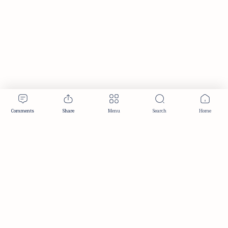
Publisher & Editorial Information
Established:
December 2012
Publisher:
Taemeer Web Design & Development
Head Office:
Hyderabad, Telangana, India
Editorial Responsibility:
TaemeerNews Editorial Team
Founder:
Syed Mukarram Niyaz
ISSN:
2349-0268
Location:
Hyderabad, Telangana, India
Contact:
contact@taemeer.com