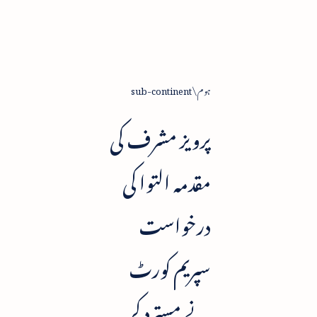
ہوم
sub-continent
پرویز مشرف کی
مقدمہ التوا کی
درخواست
سپریم کورٹ
نے مسترد کر