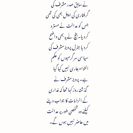
نے سابق صدر مشرف کی
گرفتاری کی اپیل بھی کی تھی
جس کو عدالت نے مسترد
کردیا۔ بنچ نے یہ بھی واضح
کردیا جنرل پرویز مشرف کی
سیاسی سرگرمیوں کو حکم
التواء جاری نہیں کیا گیا
ہے۔ پرویز مشرف نے
گذشتہ روز کہا تھا کہ غداری
کے الزامات کا جواب دینے
کیلئے وہ شخصی طورپر عدالت
میں حاضر نہیں ہوں گے۔