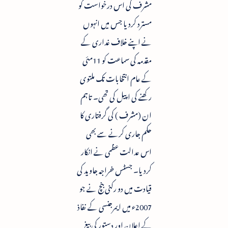
مشرف کی اس درخواست کو
مسترد کردیا جس میں انہوں
نے اپنے خلاف غداری کے
مقدمہ کی سماعت کو 11مئی
کے عام انتخابات تک ملتوی
رکھنے کی اپیل کی تھی۔ تاہم
ان (مشرف ) کی گرفتاری کا
حکم جاری کرنے سے بھی
اس عدالت عظمی نے انکار
کردیا۔ جسٹس خراجہ جاوید کی
قیادت میں دو رکنی بنچ نے جو
2007ء میں ایمرجنسی کے نفاذ
کے اعلان اور دستور کی بیغ