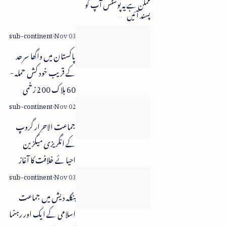
ممکن ہے یہ پوسٹس آپ کو
پسند آئیں
پاکستان میں واگھا سرحد
کے قریب خود کش حملہ -
60 ہلاک 200 زخمی
جماعت الاحرار گروپ
کے انگریزی میگزین
احیائے خلافت کا آغاز
بنگلہ دیش میں جماعت
اسلامی کے ایک اور رہنما