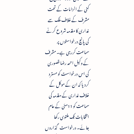
کنی کے الزامات کے تحت
مشرف کے خلاف ملک سے
غداری کا مقدمہ شروع کرنے
کی پانچ درخواستوں پر
سماعت کررہی ہے۔ مشرف
کے وکیل احمد رضا قصوری
کی اس درخواست کو مسترد
کردیا کہ ان کے موکل کے
خلاف غداری کے مقدمہ کی
سماعت کو 11مئی کے عام
انتخابات تک ملتوی رکھا
جائے۔ درخواست گذاروں