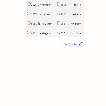
sub-continent
india
column-analysis
article
book-review
literature
religion
politics