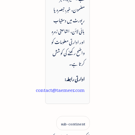
مضمون، خبر، تبصرہ یا
رپورٹ میں دستیاب
بائی لائن، اشاعتی زمرہ
اور ادارتی معلومات کو
واضح رکھنے کی کوشش
کرتا ہے۔
ادارتی رابطہ:
contact@taemeer.com