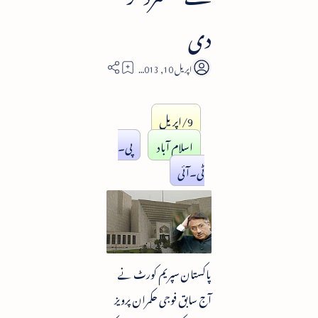
دی
1
9/اپریل
اسلام آباد
پی۔
ٹی۔آئی
پاکستان سپریم کورٹ نے
آج سابق فوجی حکمران پرویز