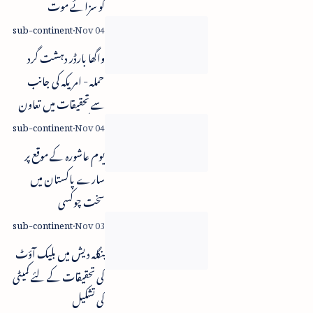
کو سزائے موت
واگھا بارڈر دہشت گرد
حملہ - امریکہ کی جانب
سے تحقیقات میں تعاون
کی پیشکش
یوم عاشورہ کے موقع پر
سارے پاکستان میں
سخت چوکسی
بنگلہ دیش میں بلیک آؤٹ
کی تحقیقات کے لئے کمیٹی
کی تشکیل