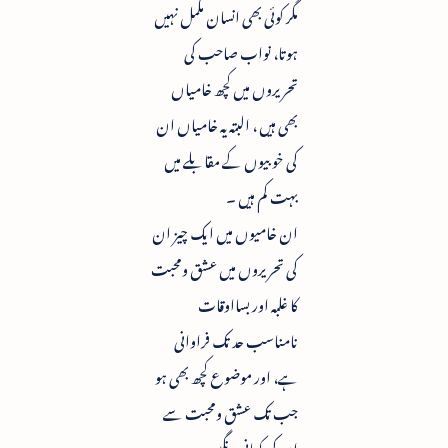
مگر کوئی بھی انسان مکمل نہیں
ہوتا، نواب صاحب کى
تحریروں میں کچھ خامیاں
بھی ہیں ، البتہ یہ خامیاں ان
کی خوبیوں کے مقابلے میں
بہت کم ہیں ۔
ان خامیوں میں ایک چیز ان
کی تحریروں میں عشق ومحبت
کا غلبہ اور بسااوقات
نامناسب حد تک فراوانی
ہے، اور موضوع کچھ بھی ہو
جب تک عشق ومحبت سے
ان کی کہانی رنگین نہ