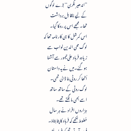
’’اندھیر نگری‘‘ بڑے لوگوں
کے لیے ناقابل برداشت
تھا۔ مجھے اس پر روکا گیا۔
اس کمرشل کا ہی کارنامہ تھا کہ
لوگ محی الدین نواب سے
زیادہ فرہاد علی تیمور سے آشنا
ہو گئے۔میں نے یہ داستان
اُٹھا کر روٹی بنا ڈالی تھی۔
لوگ روٹی کے ساتھ ساتھ
اسے بھی مانگتے تھے۔
ہزاروں افراد نے ہر سال
خطوط لکھے کہ فرہاد کا پتا بتاؤ۔
فون آتے تھے کہ فرہاد دفتر