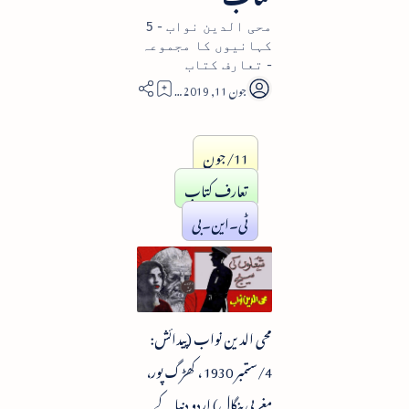
محی الدین نواب - 5
کہانیوں کا مجموعہ
- تعارف کتاب
4
11/جون
تعارف کتاب
ٹی۔این۔بی
محی الدین نواب (پیدائش:
4/ستمبر 1930 ، کھڑگ پور،
مغربی بنگال) اردو دنیا کے