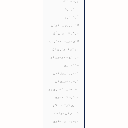
ویب سائٹ،
انٹرنیٹ
آرکائیو،
لائبریری یا کوئی
دیگر قانونی آن
لائن ذریعہ دستیاب
ہو تو قارئین ان
ذرائع سے رجوع کر
سکتے ہیں۔
تعمیر نیوز کسی
تیسرے فریق کی
اشاعت یا تخلیق پر
ملکیت کا دعویٰ
نہیں کرتا، الا یہ
کہ اس کی صراحت
موجود ہو۔ حقوقِ