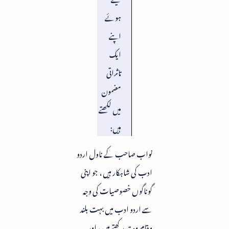
ہوئے
اپنے
ایک
تاثراتی
مضمون
میں لکھتے
ہیں:
نواب صاحب کے ناول اردو
ادب کی شاہکار ہیں ، جو اپنى
گوناگوں خصوصیات کی وجہ
سے اردو ادب میں بہت بلند
مقام ومرتبہ رکھتے ہیں ، اور