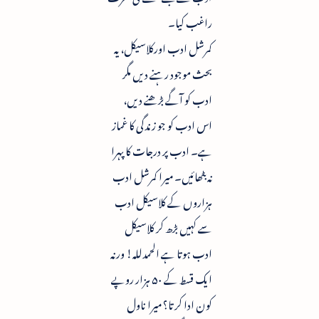
راغب کیا۔​
کمرشل ادب اورکلاسیکل، یہ
بحث موجود رہنے دیں مگر
ادب کو آگے بڑھنے دیں،
اس ادب کو جو زندگی کا غماز
ہے۔ ادب پر درجات کا پہرا
نہ بٹھائیں۔ میرا کمرشل ادب
ہزاروں کے کلاسیکل ادب
سے کہیں بڑھ کر کلاسیکل
ادب ہوتا ہے الحمدللہ! ورنہ
ایک قسط کے ۵۰ ہزار روپے
کون ادا کرتا؟ میرا ناول