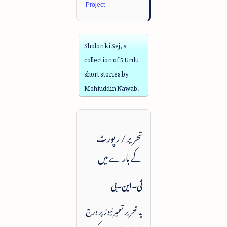
Project
Sholon ki Sej, a
collection of 5 Urdu
short stories by
Mohiuddin Nawab.
تحریر / رپورٹ
کے بارے میں
ٹی۔این۔بی
یہ تحریر تعمیرنیوز پر درج