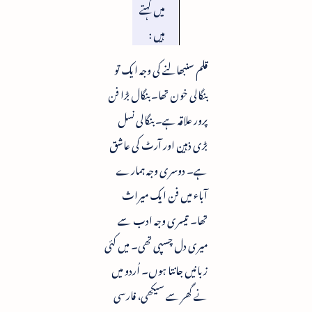
میں کہتے
ہیں :
قلم سنبھالنے کی وجہ ایک تو
بنگالی خون تھا۔ بنگال بڑا فن
پرور علاقہ ہے۔ بنگالی نسل
بڑی ذہین اور آرٹ کی عاشق
ہے۔ دوسری وجہ ہمارے
آباء میں فن ایک میراث
تھا۔ تیسری وجہ ادب سے
میری دل چسپی تھی۔ میں کئی
زبانیں جانتا ہوں۔ اُردو میں
نے گھر سے سیکھی، فارسی