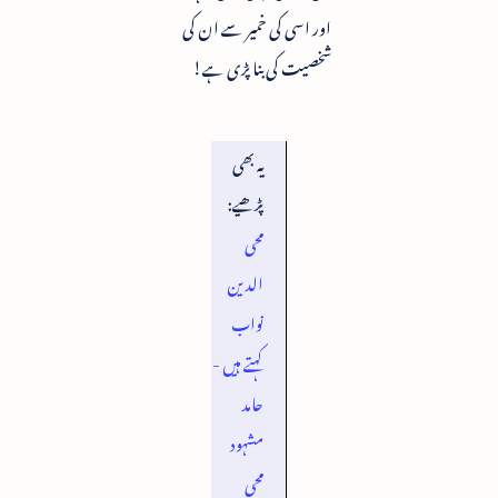
اور اسی کی خمیر سے ان کی
شخصیت کی بنا پڑی ہے!
یہ بھی
پڑھیے:
محی
الدین
نواب
کہتے ہیں -
حامد
مشہود
محى