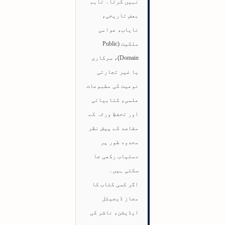
نہیں کرتا۔ تاہم
بعض تاریخی،
نایاب، عوامی
ملکیت (Public
Domain)، سرکاری
یا غیر تجارتی
نوعیت کی مطبوعات
علمی، کتابیاتی
اور تحفظِ ورثہ کے
مقاصد کے پیش نظر
محدود طور پر
دستیاب رکھی جا
سکتی ہیں۔
اگر کسی کتاب کا
مجاز ڈیجیٹل
ایڈیشن، ناشر کی