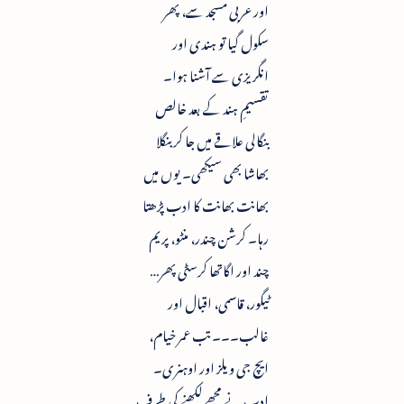
اور عربی مسجد سے، پھر
سکول گیا تو ہندی اور
انگریزی سے آشنا ہوا۔
تقسیمِ ہند کے بعد خالص
بنگالی علاقے میں جا کر بنگلا
بھاشا بھی سیکھی۔ یوں میں
بھانت بھانت کا ادب پڑھتا
رہا۔ کرشن چندر، منٹو، پریم
چند اور اگاتھا کرسٹی پھر…
ٹیگور، قاسمی، اقبال اور
غالب۔۔۔ تب عمر خیام،
ایچ جی ویلز اور اوہنری۔
ادب نے مجھے لکھنے کی طرف