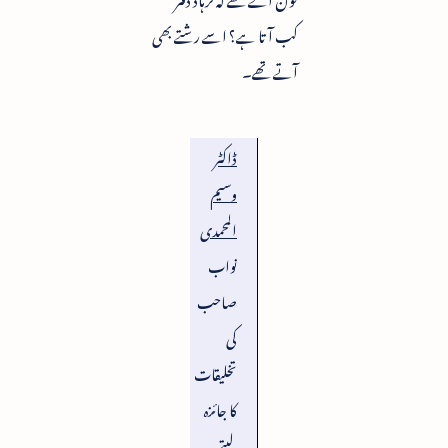
کب آتا ہے؟ اسے رشتے بھی
آتے تھے۔​
ڈاکٹر
وسیم
المحمدی
نواب
صاحب
کی
تخلیقات
کا جائزہ
لیتے