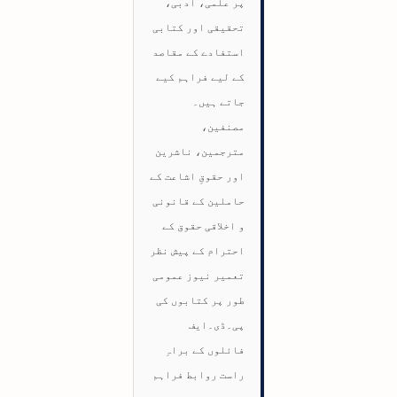
پر علمی، ادبی،
تحقیقی اور کتابی
استفادے کے مقاصد
کے لیے فراہم کیے
جاتے ہیں۔
مصنفین،
مترجمین، ناشرین
اور حقوقِ اشاعت کے
حاملین کے قانونی
و اخلاقی حقوق کے
احترام کے پیش نظر
تعمیر نیوز عمومی
طور پر کتابوں کی
پی۔ڈی۔ایف
فائلوں کے براہِ
راست روابط فراہم