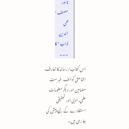
نامور
مصنف "
محی
الدین
نواب " کا
۔۔۔
اس کتاب/رسالہ کا تعارف،
اشاعتی کوائف، فہرستِ
مضامین اور دیگر معلومات
علمی، ادبی اور تحقیقی
استفادے کے لیے پیش کی
جا رہی ہیں۔