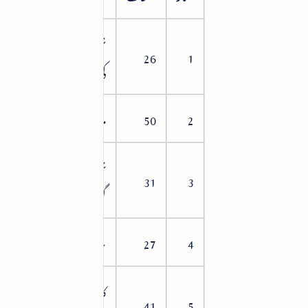
شعلوں
3
26
1
کی سیج
2
50
مراجعت
30
شب
81
31
3
گزیدہ
4
27
خاندانی
113
کاروبارِ
141
41
5