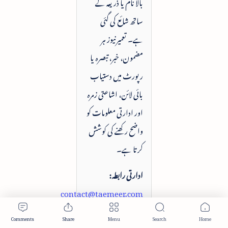
بالا نام یا ذریعہ کے
ساتھ شائع کی گئی
ہے۔ تعمیرنیوز ہر
مضمون، خبر، تبصرہ یا
رپورٹ میں دستیاب
بائی لائن، اشاعتی زمرہ
اور ادارتی معلومات کو
واضح رکھنے کی کوشش
کرتا ہے۔
ادارتی رابطہ:
contact@taemeer.com