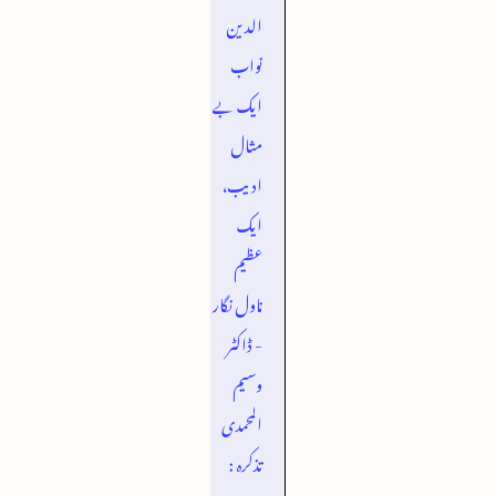
الدین
نواب
ایک بے
مثال
ادیب،
ایک
عظیم
ناول نگار
- ڈاکٹر
وسیم
المحمدی
تذکرہ :