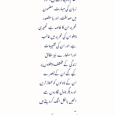
زبان کی مہارت، مضمون
میں صداقت، اور با مقصدر
تحریر ان کا خاصہ ہے، تعمیرى
پہلو ان کی تحریر میں غالب
ہے، اور ان کی تشبیہات
اوراستعارے، نیز حقائق
زندگی کے مختلف پہلؤوں پر
کیے گئے ان کے تبصرے
ان کے ناولوں کو ممتاز ترین
اوردیگر ناول نگاروں سے
انھیں بالکل الگ کردیتے ہیں
۔