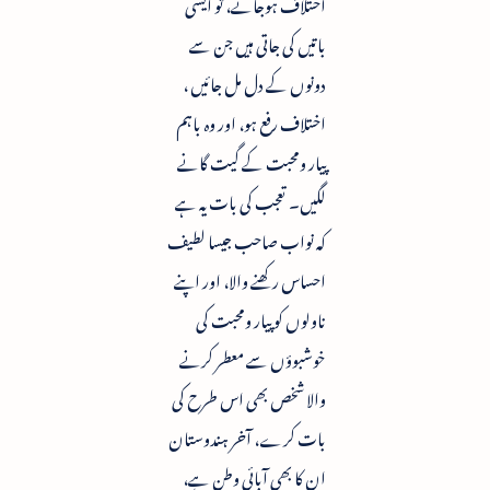
اختلاف ہوجائے، تو ایسی
باتیں کی جاتی ہیں جن سے
دونوں کے دل مل جائیں ،
اختلاف رفع ہو، اور وہ باہم
پیار ومحبت کے گیت گانے
لگیں۔ تعجب کی بات یہ ہے
کہ نواب صاحب جیسا لطیف
احساس رکھنے والا، اور اپنے
ناولوں کو پیار ومحبت کی
خوشبوؤں سے معطر کرنے
والا شخص بھی اس طرح کی
بات کرے، آخر ہندوستان
ان کا بھی آبائی وطن ہے،