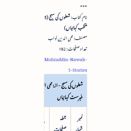
***
نام کتاب:
شعلوں کی سیج (5
منتخب کہانیاں)
مصنف: محی الدین نواب
تعداد صفحات: 182
Mohiuddin-Nawab-
5-Stories
شعلوں کی سیج - از: محی الدین نواب ::
فہرست کہانیاں
نمبر
جملہ
صفحہ
عنوان
شمار
صفحات
نمبر