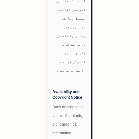
اشاعت کے حاملین
اگر کسی کتاب سے
متعلق وضاحت،
ترمیم، محدود
رسائی یا حذف کی
درخواست کرنا
چاہیں تو براہِ کرم
ادارتی ٹیم سے
رابطہ فرمائیں۔
Availability and
Copyright Notice
Book descriptions,
tables of contents,
bibliographical
information,