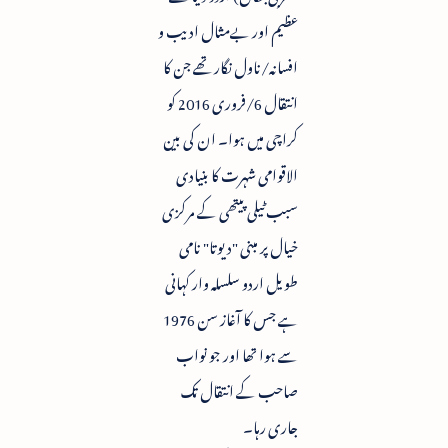
عظیم اور بےمثال ادیب و
افسانہ/ناول نگار تھے جن کا
انتقال 6/فروری 2016 کو
کراچی میں ہوا۔ ان کی بین
الاقوامی شہرت کا بنیادی
سبب ٹیلی پیتھی کے مرکزی
خیال پر مبنی "دیوتا" نامی
طویل اردو سلسلہ وار کہانی
ہے جس کا آغاز سن 1976
سے ہوا تھا اور جو نواب
صاحب کے انتقال تک
جاری رہا۔