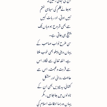
ہوجائےقلم کی سیاہی ختم
نہیں ہوتی، او ر بات کہیں
سے بھی شروع ہو وہاں تک
پہنچ ہی جاتی ہے۔
سی طرح نواب صاحب کے
یہاں دینی پہلو بھی خوب ملتا
ہے، اللہ تعالى سے لگاؤ، اس
سے قربت ومحبت، اس سے
حاجت روائی اور مشکل
کشائی، یہ چیزیں بھی ان کے
ناولوں میں جابجا ہیں ، مگر
یہاں وہ بسا اوقات اسلام کی