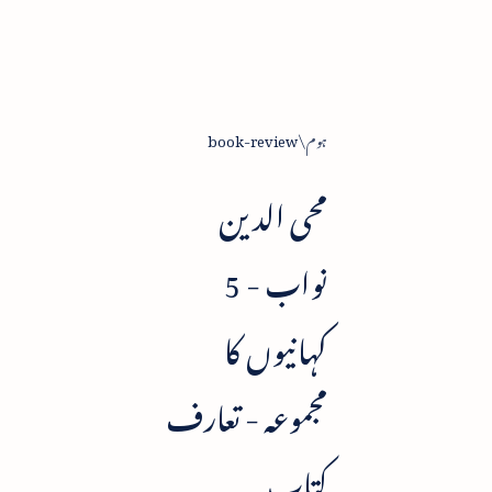
ہوم
book-review
محی الدین
نواب - 5
کہانیوں کا
مجموعہ - تعارف
کتاب