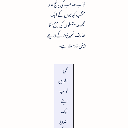
نواب صاحب کی پانچ عدد
منتخب کہانیوں کے ایک
مجموعہ "شعلوں کی سیج" کا
تعارف تعمیرنیوز کے ذریعے
پیش خدمت ہے۔
محی
الدین
نواب
اپنے
ایک
انٹرویو