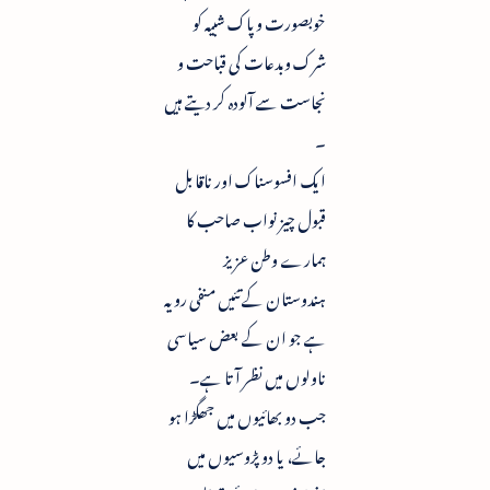
خوبصورت وپاک شبیہ کو
شرک وبدعات کی قباحت و
نجاست سے آلودہ کر دیتے ہیں
۔
ایک افسوسناک اور ناقابل
قبول چیز نواب صاحب کا
ہمارے وطن عزیز
ہندوستان کے تئیں منفی رویہ
ہے جو ان کے بعض سیاسی
ناولوں میں نظر آتا ہے۔
جب دو بھائیوں میں جھگڑا ہو
جائے، یا دو پڑوسیوں میں