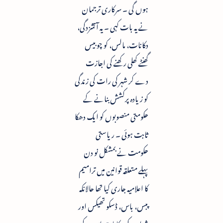
ہوں گی ۔ سرکاری ترجمان
نے یہ بات کہی ۔ یہ آتشزدگی،
دکانات، مالس، کو چوبیس
گھنٹے کھلی رکھنے کی اجازت
دے کر شہر کی رات کی زندگی
کو زیادہ پرکشش بنانے کے
حکومتی منصوبوں کو ایک دھکا
ثابت ہوئی ۔ ریاستی
حکومت نے بمشکل نو دن
پہلے متعلقہ قوانین میں ترامیم
کا اعلامیہ جاری کیا تھا حالانکہ
پبس، باس، ڈسکو تھیکس اور
شراب کی دکانات اس کے