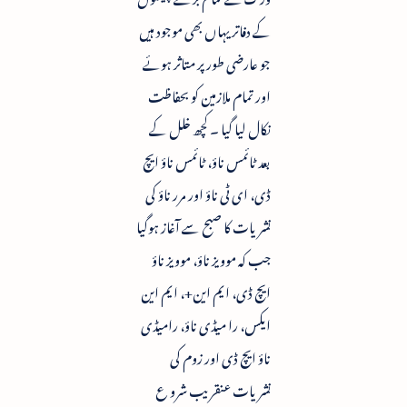
کے دفاتر یہاں بھی موجود ہیں
جو عارضی طور پر متاثر ہوئے
اور تمام ملازمین کو بحفاظت
نکال لیا گیا ۔ کچھ خلل کے
بعد ٹائمس ناؤ، ٹائمس ناؤ ایچ
ڈی، ای ٹی ناؤ اور مرر ناؤ کی
نشریات کا صبح سے آغاز ہوگیا
جب کہ موویز ناؤ، موویز ناؤ
ایچ ڈی، ایم این+، ایم این
ایکس، را میڈی ناؤ، رامیڈی
ناؤ ایچ ڈی اور زوم کی
نشریات عنقریب شرو ع