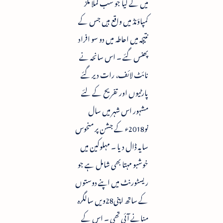
میں لے لیا جو سب کملا ملز
کمپاؤنڈ میں واقع ہیں جس کے
نتیجہ میں احاطہ میں دو سو افراد
پھنس گئے ۔ اس سانحہ نے
نائٹ لائف، رات دیر گئے
پارٹیوں اور تفریح کے لئے
مشہور اس شہر میں سال
نو2018ء کے جشن پر منحوس
سایہ ڈال دیا ۔ مہلوکین میں
خوشبو مہتا بھی شامل ہے جو
ریسٹورنٹ میں اپنے دوستوں
کے ساتھ اپنی28ویں سالگرہ
منانے آئی تھی ۔ اس کے