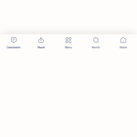
Publisher & Editorial Information
Established:
December 2012
Publisher:
Taemeer Web Design & Development
Head Office:
Hyderabad, Telangana, India
Editorial Responsibility:
TaemeerNews Editorial Team
Founder:
Syed Mukarram Niyaz
ISSN:
2349-0268
Location:
Hyderabad, Telangana, India
Contact:
contact@taemeer.com
|
|
|
|
Editorial Policy
Publisher Information
Editorial Board
Authors & Contributors
|
Contact
Privacy Policy