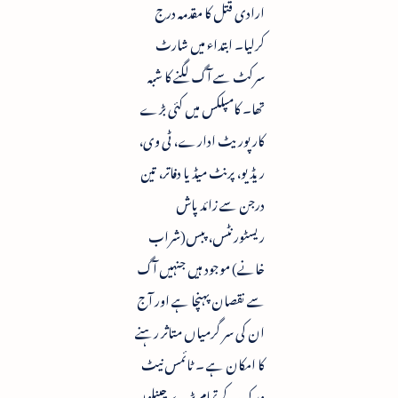
ارادی قتل کا مقدمہ درج
کرلیا۔ ابتداء میں شارٹ
سرکٹ سے آگ لگنے کا شبہ
تھا۔ کامپلکس میں کئی بڑے
کارپوریٹ ادارے، ٹی وی،
ریڈیو، پرنٹ میڈیا دفاتر، تین
درجن سے زائد پاش
ریسٹورنٹس، پبس(شراب
خانے) موجود ہیں جنہیں آگ
سے نقصان پہنچا ہے اور آج
ان کی سر گرمیاں متاثر رہنے
کا امکان ہے ۔ ٹائمس نیٹ
ورک کے تمام بڑے چینلوں