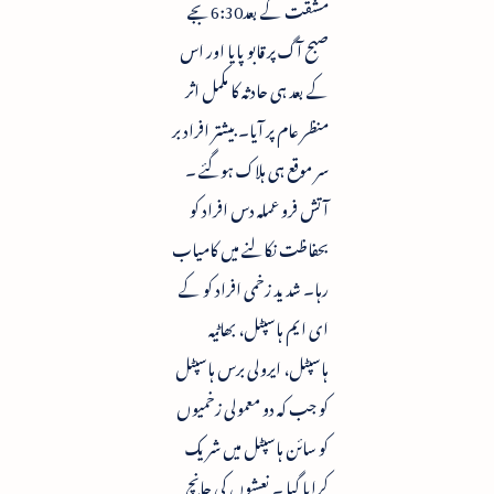
مشقت کے بعد6:30بجے
صبح آگ پر قابو پایا اور اس
کے بعد ہی حادثہ کا مکمل اثر
منظر عام پر آیا۔ بیشتر افراد بر
سر موقع ہی ہلاک ہوگئے ۔
آتش فرو عملہ دس افراد کو
بحفاظت نکالنے میں کامیاب
رہا۔ شدید زخمی افراد کو کے
ای ایم ہاسپٹل، بھاٹیہ
ہاسپٹل، ایرولی برس ہاسپٹل
کو جب کہ دو معمولی زخمیوں
کو سائن ہاسپٹل میں شریک
کرایا گیا ۔ نعشوں کی جانچ