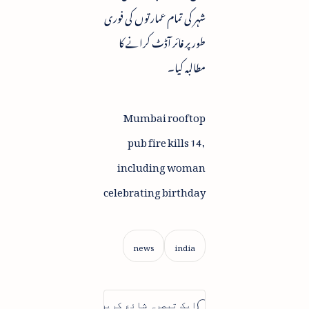
شہر کی تمام عمارتوں کی فوری
طور پر فائر آڈٹ کرانے کا
مطالبہ کیا۔
Mumbai rooftop
pub fire kills 14,
including woman
celebrating birthday