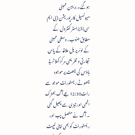
ہوگئے۔ بریہن ممبئی
میونسپل کارپوریشن (بی ایم
سی) ڈیزاسٹر کنٹرول کے
مطابق جنوب ، وسطی ممبئی
کے لوئر پریل علاقہ کے پاس
تجارتی و تفریحی مرکز کملا ٹریڈ
ہاؤس کی چھت پر موجود
چھوٹے ریسٹورنٹ موجو سے
رات12:30بجے آگ بھڑک
اٹھی اور تیزی سے پھیل گئی
۔ آگ نے متصل پب اور
ریسٹورنٹ کو بھی اپنی لپیٹ