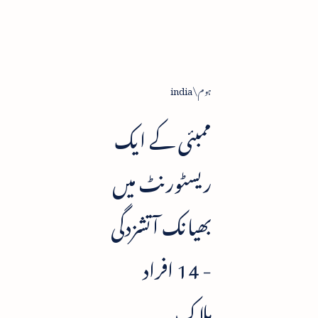
ہوم
india
ممبئی کے ایک
ریسٹورنٹ میں
بھیانک آتشزدگی
- 14 افراد
ہلاک