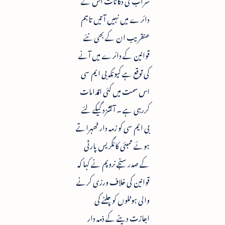
دائرے میں نہیں آتیں تاہم
عنقریب ان کے بھی نئے
قوانین کے دائرے میں آنے
کی توقع ہے کیونکہ بی ایم سی
اس سمت میں کئی اقدامات
کررہی ہے ۔ آتشزدگیکے لئے
بی ایم سی کو زمہ دار ٹھہراتے
ہوئے ممبئی کانگریس پارٹی
کے صدر سنجے نروپم نے کہا کہ
قوانین کی خلاف ورزی کرنے
والی ہوٹلوں کو چلنے کی
اجازت دینے کے ذمہ دار