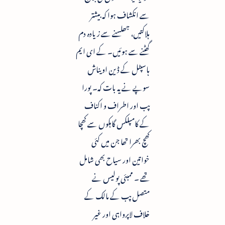
سے انکشاف ہوا کہ بیشتر
ہلاکتیں، جھلسنے سے زیادہ دم
گھٹنے سے ہوئیں۔ کے ای ایم
ہاسپٹل کے ڈین اویناش
سوپے نے یہ بات کہ۔ پورا
پب اور اطراف و اکناف
کے کامپلکس گاہکوں سے کھچا
کھچ بھرا تھا جن میں کئی
خواتین اور سیاح بھی شامل
تھے ۔ ممبئی پولیس نے
متصل پب کے مالک کے
خلاف لاپرواہی اور غیر