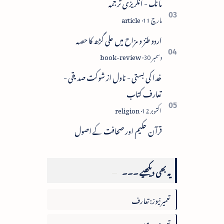
مانگ - انگریزی ترجمہ
اردو طنز و مزاح میں علی گڑھ کا حصہ
خدا کی بستی - ناول از شوکت صدیقی -
تعارف کتاب
قرآن حکیم اور صحافت کے اصول
یہ بھی دیکھیے ۔۔۔
تعمیرنیوز: تعارف