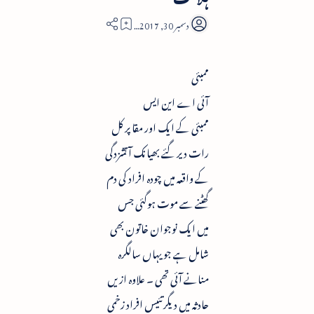
4
ممبئی
آئی اے این ایس
ممبئی کے ایک اور مقا پر کل
رات دیر گئے بھیانک آتشزدگی
کے واقعہ میں چودہ افراد کی دم
گھٹنے سے موت ہوگئی جس
میں ایک نوجوان خاتون بھی
شامل ہے جو یہاں سالگرہ
منانے آئی تھی ۔ علاوہ ازیں
حادثہ میں دیگر تئیس افراد زخمی