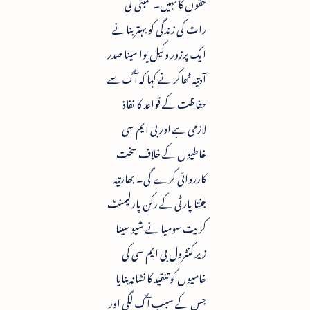
حقوں کا نہیں۔ ممبئی کی
رات کی زندگی کو بہتر بنانے
ایک پرزور وکیل یوا سینا صدر
آدتیہ ٹھاکر نے کہا کہ آگ سے
حفاظت کے قواعد کا نفاذ
لازمی ہے اور بی ایم سی
خاطیوں کے خلاف سخت
کارروائی کرے گی۔ بھارتیہ
جنتا پارٹی کے رکن پارلیمنٹ
کریت سومیا نے شیو سینا
زیر کنٹرول بی ایم سی کی
خامیوں کو تنقید کا نشانہ بنایا
جس کے سبب آگ لگی اور