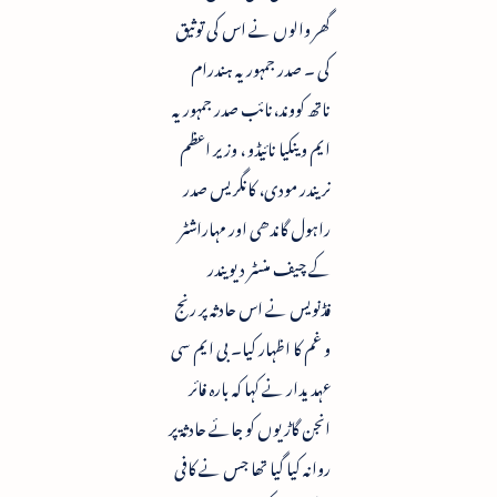
گھر والوں نے اس کی توثیق
کی ۔ صدر جمہوریہ ہندرام
ناتھ کووند،نائب صدر جمہوریہ
ایم وینکیا نائیڈو ، وزیر اعظم
نریندر مودی، کانگریس صدر
راہول گاندھی اور مہاراشٹر
کے چیف منسٹر دیویندر
فڈنویس نے اس حادثہ پر رنج
و غم کا اظہار کیا۔ بی ایم سی
عہدیدار نے کہا کہ بارہ فائر
انجن گاڑیوں کو جائے حادثۃ پر
روانہ کیا گیا تھا جس نے کافی