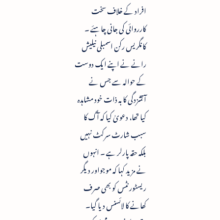
افراد کے خلاف سخت
کارروائی کی جانی چاہئے ۔
کانگریس رکن اسمبلی نیلیش
رانے نے اپنے ایک دوست
کے حوالہ سے جس نے
آتشزدگی کا بہ ذات خود مشاہدہ
کیا تھا، دعویٰ کیا کہ آگ کا
سبب شارٹ سرکٹ نہیں
بلکہ حقہ پارلر ہے ۔ انہوں
نے مزید کہا کہ موجواور دیگر
ریسٹورنٹس کو بھی صرف
کھانے کا لائسنس دیا گیا۔