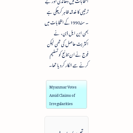
انتخابات میں دھاندلی اور بے
ترتیبی کا خدشہ ظاہر کرچکی ہے
۔ سنہ1990کے انتخابات میں
بھی این ایل ڈی ، نے
اکثریت حاصل کی تھی لیکن
فوج نے ان نتائج کو تسلیم
کرنے سے انکار کردیا تھا۔
Myanmar Votes
Amid Claims of
Irregularities
تحریر / رپورٹ