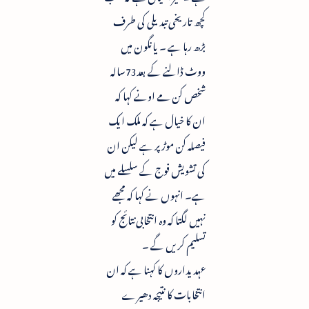
کچھ تاریخی تبدیلی کی طرف
بڑھ رہا ہے ۔ یانگون میں
ووٹ ڈالنے کے بعد73سالہ
شخص کن مے اونے کہا کہ
ان کا خیال ہے کہ ملک ایک
فیصلہ کن موڑ پر ہے لیکن ان
کی تشویش فوج کے سلسلے میں
ہے۔ انہوں نے کہا کہ مجھے
نہیں لگتا کہ وہ انتخابی نتائج کو
تسلیم کریں گے ۔
عہدیداروں کا کہنا ہے کہ ان
انتخابات کا نتیجہ دھیرے