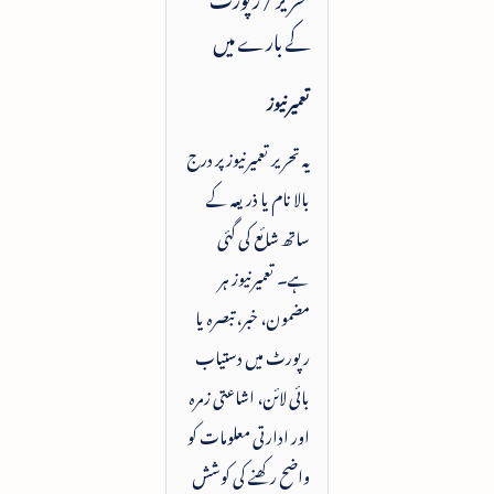
کے بارے میں
تعمیرنیوز
یہ تحریر تعمیرنیوز پر درج
بالا نام یا ذریعہ کے
ساتھ شائع کی گئی
ہے۔ تعمیرنیوز ہر
مضمون، خبر، تبصرہ یا
رپورٹ میں دستیاب
بائی لائن، اشاعتی زمرہ
اور ادارتی معلومات کو
واضح رکھنے کی کوشش