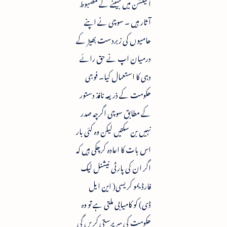
الیکشن میں جیتنے کے مضبوط
آثار ہیں ۔ سوچی نے اپنے
حامیوں کی زبردست بھیڑ کے
درمیان اپ نے حق رائے
دہی کا استعمال کیا۔ فوجی
حکومت کے ذریعہ نافذ دستور
کے مطابق سوچی اگرچہ صدر
نہیں بن سکتیں لیکن وہ کئی بار
اس بات کا اعادہ کرچکی ہیں کہ
اگر ان کی پارٹی نیشنل لیک
فارڈیمو کریسی( این ایل
ڈی) کو کامیابی ملتی ہے تو وہ
حکومت کی سرپرستی کریں گی