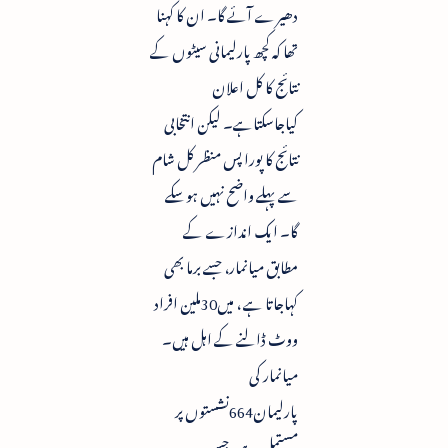
دھیرے آئے گا۔ ان کا کہنا
تھا کہ کچھ پارلیمانی سیٹوں کے
نتائج کا کل اعلان
کیاجاسکتاہے۔ لیکن انتخابی
نتائج کا پورا پس منظر کل شام
سے پہلے واضح نہیں ہوسکے
گا۔ ایک اندازے کے
مطابق میانمار، جسے برما بھی
کہاجاتا ہے ، میں30ملین افراد
ووٹ ڈالنے کے اہل ہیں۔
میانمار کی
پارلیمان664نشستوں پر
مستمل ہے ، جس