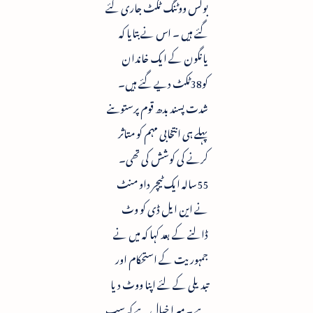
بوگس ووٹنگ ٹکٹ جاری کئے
گئے ہیں ۔ اس نے بتایا کہ
یانگون کے ایک خاندان
کو38ٹکٹ دیے گئے ہیں۔
شدت پسند بدھ قوم پرستوںنے
پہلے ہی انتخابی مہم کو متاثر
کرنے کی کوشش کی تھی۔
55سالہ ایک ٹیچر داو منٹ
نے این ایل ڈی کو وٹ
ڈالنے کے بعد کہا کہ میں نے
جمہوریت کے استحکام اور
تبدیلی کے لئے اپنا ووٹ دیا
ہے ۔ میرا خیال ہے کہ سب