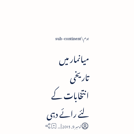
ہوم
sub-continent
میانمار میں
تاریخی
انتخابات کے
لئے رائے دہی
3