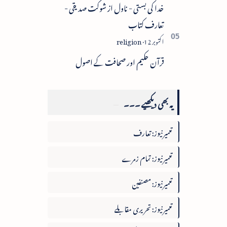
خدا کی بستی - ناول از شوکت صدیقی -
تعارف کتاب
قرآن حکیم اور صحافت کے اصول
یہ بھی دیکھیے ۔۔۔
تعمیرنیوز: تعارف
تعمیرنیوز: تمام زمرے
تعمیرنیوز: مصنفین
تعمیرنیوز: تحریری مقابلے