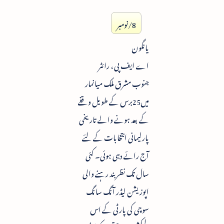
8/نومبر
یانگون
اے ایف پی ، رائٹر
جنوب مشرق ملک میانمار
میں25برس کے طویل وقفے
کے بعد ہونے والے تاریخی
پارلیمانی انتخابات کے لئے
آج رائے دہی ہوئی۔ کئی
سال تک نظربند رہنے والی
اپوزیشن لیڈر آنگ سانگ
سوچی کی پارٹی کے اس