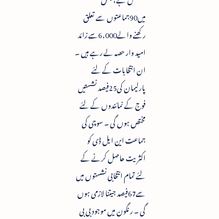
میں90جماعتوں سے تعلق
رکھنے والے6,000سے زائد
امید وار حصہ لے رہے ہیں ۔
ان انتخابات کے لئے
پارلیمان کی25فیصد نشستیں
فوج کے نمائندوں کے لئے
مختص ہوں گی ۔ سوچی کی
جماعت این ایل ڈی کو
اکثریت حاصل کرنے کے
لئے تمام انتخابی نشستوں میں
سے67فیصد جیتنا لازمی ہوں
گی ۔ رنگون میں موجود بی بی