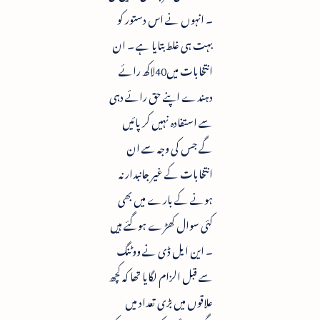
۔ انہوں نے اس دستور کو
بہت ہی غلط بتایا ہے ۔ ان
انتخابات میں40لاکھ رائے
دہندے اپنے حق رائے دہی
سے استفادہ نہیں کرپائیں
گے جس کی وجہ سے ان
انتخابات کے غیر جانبدار نہ
ہونے کے بارے میں بھی
کئی سوال کھڑے ہوگئے ہیں
۔ این ایل ڈی نے ووٹنگ
سے قبل الزام لگایا تھا کہ کچھ
علاقوں میں بڑی تعداد میں