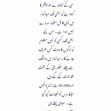
سی کے نمائندے جو نافشر کا
کہنا ہے کہ ابھی تک میانمار
میں کوئی قابل اعتبار سروے
نہیں ہوا ہے ۔ اس لئے
ابھی تک کسی کو نہیں معلوم
کہ لوگوں کا ووٹ کس طرف
جائے گا۔ میانمار میں ووٹنگ
سے پہلے سیکوریٹی کے سخت
اقدامات کئے گئے ہیں
اور40,000سے زائد پولیس
اہلکار وں کو تعینات کیا گیا
ہے ۔ سوچی پہلے ہی