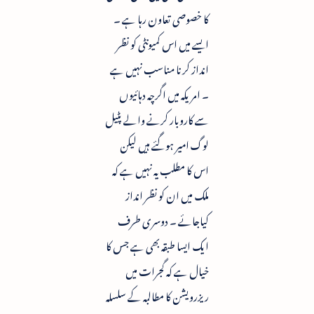
کا خصوصی تعاون رہا ہے ۔
ایسے میں اس کمیونٹی کو نظر
انداز کرنا مناسب نہیں ہے
۔ امریکہ میں اگرچہ دہائیوں
سے کاروبار کرنے والے پٹیل
لوگ امیر ہوگئے ہیں لیکن
اس کا مطلب یہ نہیں ہے کہ
ملک میں ان کو نظر انداز
کیاجائے ۔ دوسری طرف
ایک ایسا طبقہ بھی ہے جس کا
خیال ہے کہ گجرات میں
ریزرویشن کا مطالبہ کے سلسلہ