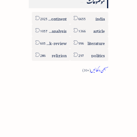
موضوعات
sub-continent
india
column-analysis
article
book-review
literature
religion
politics