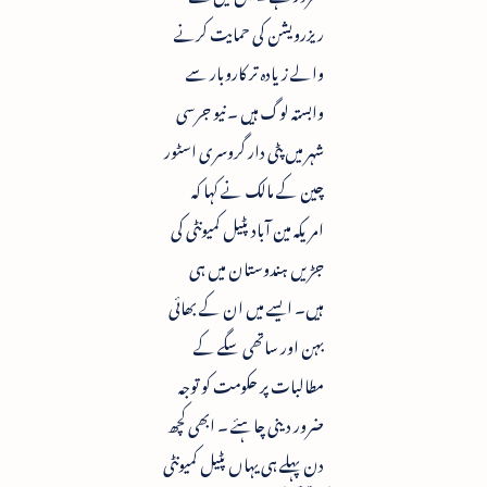
ریزرویشن کی حمایت کرنے
والے زیادہ تر کاروبار سے
وابستہ لوگ ہیں ۔ نیو جرسی
شہر میں پٹی دار گروسری اسٹور
چین کے مالک نے کہا کہ
امریکہ مین آباد پٹیل کمیونٹی کی
جڑیں ہندوستان میں ہی
ہیں۔ ایسے میں ان کے بھائی
بہن اور ساتھی سگے کے
مطالبات پر حکومت کو توجہ
ضرور دینی چاہئے ۔ ابھی کچھ
دن پہلے ہی یہاں پٹیل کمیونٹی