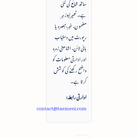
ساتھ شائع کی گئی
ہے۔ تعمیرنیوز ہر
مضمون، خبر، تبصرہ یا
رپورٹ میں دستیاب
بائی لائن، اشاعتی زمرہ
اور ادارتی معلومات کو
واضح رکھنے کی کوشش
کرتا ہے۔
ادارتی رابطہ:
contact@taemeer.com