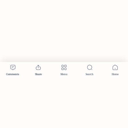
Publisher & Editorial Information
Established:
December 2012
Publisher:
Taemeer Web Design & Development
Head Office:
Hyderabad, Telangana, India
Editorial Responsibility:
TaemeerNews Editorial Team
Founder:
Syed Mukarram Niyaz
ISSN:
2349-0268