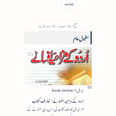
مقبول عام
اردو کے مزاحیہ افسانے - تعارف کتاب
7/اپریل تعارف کتاب ٹی۔این۔بی افسانے کے