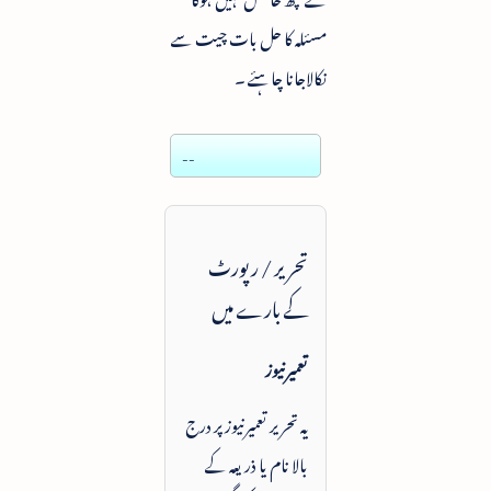
مسئلہ کا حل بات چیت سے
نکالاجانا چاہئے ۔
--
تحریر / رپورٹ
کے بارے میں
تعمیرنیوز
یہ تحریر تعمیرنیوز پر درج
بالا نام یا ذریعہ کے