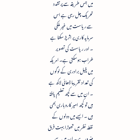
میں جس طریقہ سے پر تشدد
تحریک چل رہی ہے اس
سے ریاست میں غیر ملکی
سرمایہ کاری پر اثر پڑ سکتا ہے
۔ اور ریاست کی تصویر
خراب ہوسکتی ہے۔ امریکہ
میں پٹیل برادری کے لوگوں
کی تعداد تقریبا ڈھائی لاکھ ہے
۔ ان میں سے کچھ تعلیم یافتہ
ہیں تو کچھ امیر کاروباری بھی
ہیں ۔ ایسے میں دونوں کے
نقطہ نظر میں تھوڑا بہت فرق
ضرور ہے ۔ ان میں سے