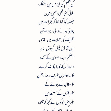
کی تنظیم کی ایڈسن میں میٹنگ
بلائی گئی تھی، جس میں یہ
فیصلہ کیا گیا تھا کہ گجرات میں
چلائی جانے والی ریزرویشن
تحریک کی حمایت میں مقامی
این آر آئی پٹیل کمیونٹی وزیر
اعظم نریندر مودی کے آئندہ
دورہ امریکہ کا بائیکاٹ کرے
گا ۔ دوسری طرف ریزرویشن
کا مطالبہ کئے جانے کے
طریقوں کے سلسلے میں
ناراض لوگوں نے کہا کہ تشدد
سے کچھ حاصل نہیں ہوگا