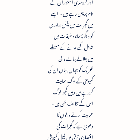
اور گروسری اسٹور ان کے
نام پر چل رہے ہیں ۔ ایسے
میں گجرات میں پٹیل برادری
کو دیگر پسماندہ طبقات میں
شامل کئے جانے کے سلسلے
میں چلائے جانے والی
تحریک کو جہاں یہاں ان کی
کمیونٹی کے لوگ حمایت
کررہے ہیں وہیں کچھ لوگ
اس کے مخالف بھی ہیں ۔
حمایت کرنے والوں کا
دعویٰ ہے کہ گجرات کی
اقتصادی ترقی میں پٹیل کمیونٹی