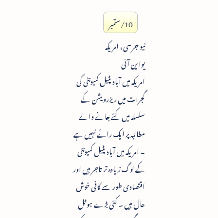
10/ستمبر
نیو جرسی ، امریکہ
یوا ین آئی
امریکہ میں آباد پٹیل کمیونٹی کی
گجرات میں ریزرویشن کے
سلسلہ میں کئے جانے والے
مطالبہ پر ایک رائے نہیں ہے
۔ امریکہ میں آباد پٹیل کمیونٹی
کے لوگ زیادہ تر تاجر ہیں اور
اقتصادی طور سے کافی خوش
حال ہیں ۔ کئی بڑے ہوٹل