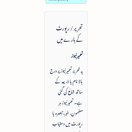
تحریر / رپورٹ
کے بارے میں
تعمیرنیوز
یہ تحریر تعمیرنیوز پر درج
بالا نام یا ذریعہ کے
ساتھ شائع کی گئی
ہے۔ تعمیرنیوز ہر
مضمون، خبر، تبصرہ یا
رپورٹ میں دستیاب