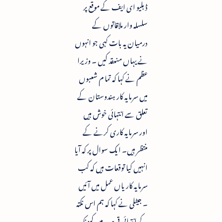
ڈبلیو ای ایف کے موقع پر
سلسلہ وار ملاقاتوں کے
درمیان یہ بات کہی جو انہوں
نے یہاں منعقد کیں ۔ وزیرا
عظم نے کہا کہ تما م شعبوں
میں سرمایہ کار ہندوستان کے
تعلق سے انتہائی خوش ہیں
اور سرمایہ کاری کرنے کے
منتظر ہیں۔ ایک سوال پر کہ آیا
انہیں کیا توقعات ہیں کہ کب
سرمایہ کاریاں عمل میں آئیں
۔ جیٹلی نے کہا کہ ہم اس نکتہ
کے انتہائی قریب ہیں کیونکہ