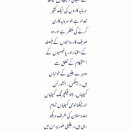
سرمایہ کاروں کی ایک کثیر
تعداد ہے جو سرمایہ کاری
کرنے کی منتظر ہے اور وہ
صرف کارروائیوں کے فیصلہ
کے اعتباراور پالیسیوں کے
استحکام کے تعلق سے
دوہرے یقین کے خواہاں
ہیں ۔ بینکس ، انشورنس
کمپنیاں ، مینو فیکچرنگ کمپنیاں
اور ٹیکنالوجی کمپنیاں تمام
ہندوستان کی طرف دیکھ
رہی ہیں۔ یقینی طور پر ان میں