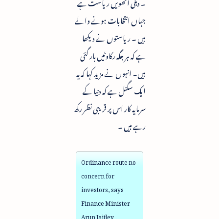
۔ دہلی آٹھویں ریاست ہے
جہاں انتخابات ہونے والے
ہیں ۔ ریاستوں نے دیکھا
ہے کہ ہر جگہ رکاوٹیں ہار گئی
ہیں۔ انہوں نے مزید کہا کہ یہ
ایک سگنل ہے کہ دنیا کے
سرمایہ کار اس پر قریبی نظر رکھ
رہے ہیں ۔
Ordinance route no
concern for
investors, says
Finance Minister
Arun Jaitley