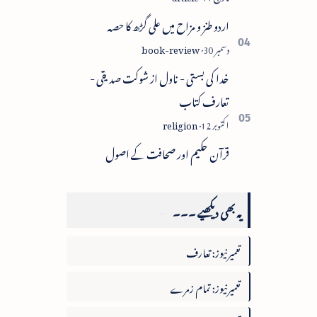
اردو طنز و مزاح میں علی گڑھ کا حصہ
خدا کی بستی - ناول از شوکت صدیقی -
تعارف کتاب
قرآن حکیم اور صحافت کے اصول
یہ بھی دیکھیے ۔۔۔
تعمیرنیوز: تعارف
تعمیرنیوز: تمام زمرے