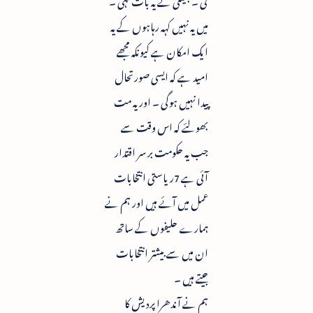
میں یہ نہیں کہہ رہاہوں کے یہ
ایک امکان ہے کیونکہ مجھے
امید ہے کہ ایسی صورتحال
پیدا نہیں ہوگی ۔ اور یہ مت
بھولئے کہ اس وقت سے
جب یہ حکومت بر سر اقتدار
آئی ہے 7ریاستی انتخابات
عمل میں آئے ہیں اور ہم نے
ہمارے حلیفوں کے ساتھ
ان میں سے بیشتر انتخابات
جیتے ہیں ۔
ہم نے آندھرا پردیش کا