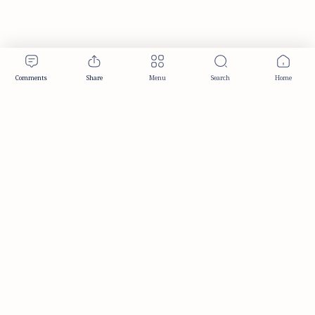
Publisher & Editorial Information
Established:
December 2012
Publisher:
Taemeer Web Design & Development
Head Office:
Hyderabad, Telangana, India
Editorial Responsibility:
TaemeerNews Editorial Team
Founder:
Syed Mukarram Niyaz
ISSN:
2349-0268
Location:
Hyderabad, Telangana, India
Contact:
contact@taemeer.com
|
|
|
|
Editorial Policy
Publisher Information
Editorial Board
Authors & Contributors
|
Contact
Privacy Policy