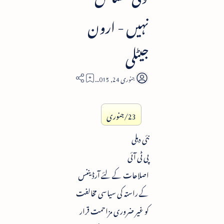
نہیں - ارون
جیٹلی
3
23/جنوری
نئی دہلی
پی ٹی آئی
اصلاحات کے لئے آرڈیننس
کے راستہ کی سیاسی مخالفت
کو غیر ضروری مزاحمت قرار