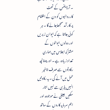
۔ آرڈیننس کے تحت
کارروائیوں کو دن کے اختتام
پر کار آمد سمجھاجائے گا ۔ ہر
کوئی جانتا ہے کہ ایوان زیریں
اور دونوں ایوانوں کے
مشترکہ اجلاس میں ہماری
تعداد زیادہ ہے ۔ اور چنانچہ
رکاوٹوں سے صرف تاخیر
عمل میں آئے گی ۔ یہ رکاوٹیں
انہیں پٹری سے نہیں اتار
سکتیں جیٹلی نے موجودہ اور
اہم سرمایہ کاروں کے ساتھ