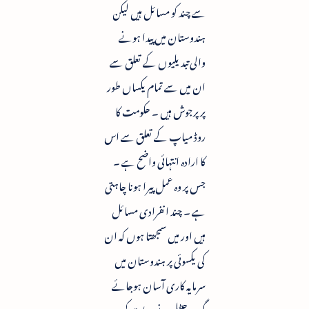
سے چند کو مسائل ہیں لیکن
ہندوستان میں پیدا ہونے
والی تبدیلیوں کے تعلق سے
ان میں سے تمام یکساں طور
پر پرجوش ہیں ۔ حکومت کا
روڈ میاپ کے تعلق سے اس
کا ارادہ انتہائی واضح ہے ۔
جس پر وہ عمل پیرا ہونا چاہتی
ہے ۔ چند انفرادی مسائل
ہیں اور میں سمجھتا ہوں کہ ان
کی یکسوئی پر ہندوستان میں
سرمایہ کاری آسان ہوجائے
گی ۔ جیٹلی نے یہ بات کہی ۔