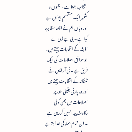
انتخاب جیتا ہے ۔ جموں و
کشمیر ایک منقسم ایوان ہے
اور وہاں ہم نے اچھا مظاہرہ
کیا ہے ۔ بی جے ڈی نے
اڈیشہ کے انتخابات جیتے ہیں ،
جو موافق اصلاحات کی ایک
فریق ہے ۔ ٹی آر ایس نے
تلنگانہ کے انتخابات جیتے ہیں
اور وہ پارٹی یقینی طور پر
اصلاحات میں بھی کوئی
رکاوٹ پیدا نہیں کررہی ہے
۔ ان تمام جملہ کی تعداد7ہے