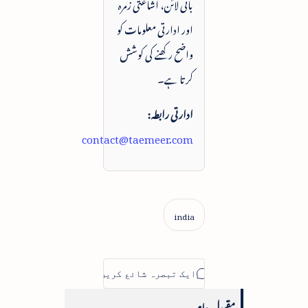
بائی لائن، اشاعتی زمرہ
اور ادارتی معلومات کو
واضح رکھنے کی کوشش
کرتا ہے۔
ادارتی رابطہ:
contact@taemeer.com
مقبول عام