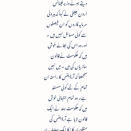
دیتے ہوئے وزیر فینانس
ارون جیٹلی نے کہا کہ بیرونی
سرمایہ کاروں کو ان فیصلوں
سے کوئی مسائل نہیں ہیں ۔
اور وہ اس کی بجائے خوش
ہیں کہ حکومت نے قانون
سازیاں کی ہیں ۔ میں نہیں
سمجھتا کہ آرڈیننس کا راستہ ان
تمام کے لئے کوئی مسئلہ
ہے۔ وہ تمام انتہائی خوش
ہیں کہ حکومت ہند نے ایک
قانون لایا ہے آرڈیننس کی
منظوری کا زکا ایک معاملہ ہے