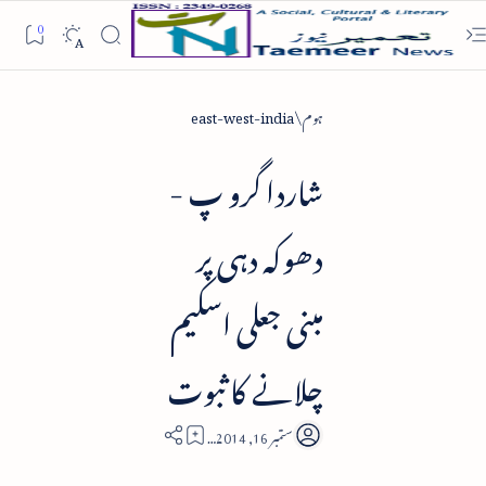
ہوم
east-west-india
شاردا گرو پ -
دھوکہ دہی پر
مبنی جعلی اسکیم
چلانے کا ثبوت
2