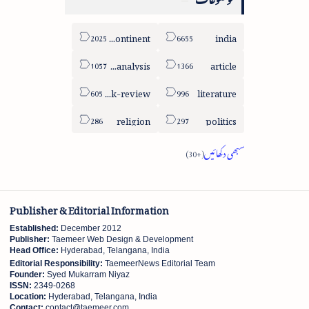
sub-continent
india
column-analysis
article
book-review
literature
religion
politics
Publisher & Editorial Information
Established:
December 2012
Publisher:
Taemeer Web Design & Development
Head Office:
Hyderabad, Telangana, India
Editorial Responsibility:
TaemeerNews Editorial Team
Founder:
Syed Mukarram Niyaz
ISSN:
2349-0268
Location:
Hyderabad, Telangana, India
Contact:
contact@taemeer.com