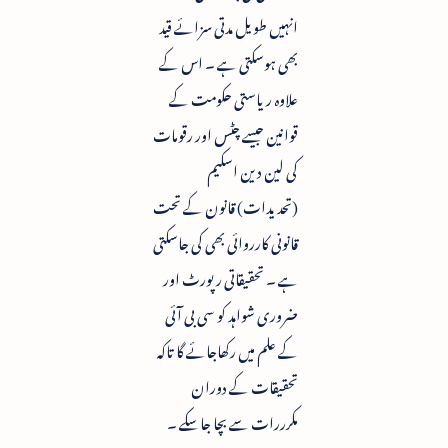
انہیں طویل مدتی سزائے قید
بھی ہوسکتی ہے ۔ اس کے
علاوہ ریاستی حکومت کے
قوانین جیسے چٹس اور رقومات
کی لین دین اسکیم
(تحدیدات) قانون کے تحت
قانونی کارروائی بھی کی جاسکتی
ہے ۔ تحقیقاتی رپورٹ اور
ضروری شواہد کو سی بی آئی
کے علم میں رکھاجائے گا تاکہ
تحقیقات کے دوران
مکرررات سے بچا جاسکے ۔