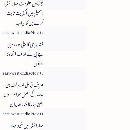
فڑنویس حکومت مہاراشٹرا
اسمبلی میں اکثریت ثابت
کرنے میں کامیاب
ممتا بنرجی کا دہلی دورہ - بی
جے پی کے خلاف اتحاد کا
امکان
صرف قبائلی اور دلت ہی
ملک کے اصل عوام - وزیر
اعلیٰ بہار کا متنازعہ بیان
مہاراشٹرا میں شیو سینا