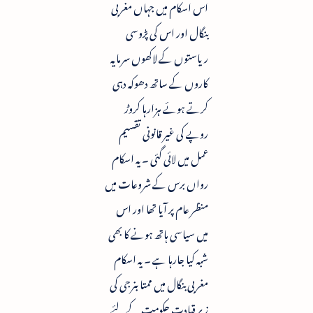
اس اسکام میں جہاں مغربی
بنگال اور اس کی پڑوسی
ریاستوں کے لاکھوں سرمایہ
کاروں کے ساتھ دھوکہ دہی
کرتے ہوئے ہزارہا کروڑ
روپے کی غیر قانونی تقسیم
عمل میں لائی گئی ۔ یہ اسکام
رواں برس کے شروعات میں
منظر عام پر آیا تھا اور اس
میں سیاسی ہاتھ ہونے کا بھی
شبہ کیا جارہا ہے ۔ یہ اسکام
مغربی بنگال میں ممتا بنرجی کی
زیر قیادت حکومت کے لئے