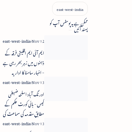
ممکن ہے یہ پوسٹس آپ کو
پسند آئیں
ایم آئی ایم اقلیتی فرقہ کے
ذہنوں میں زہر بھر رہی ہے
- اخبار سامنا کا اداریہ
اورنگ آباد اسلحہ ضبطی
کیس - ہائی کورٹ حکم کے
مطابق مقدمہ کی سماعت کی
میعاد مکمل