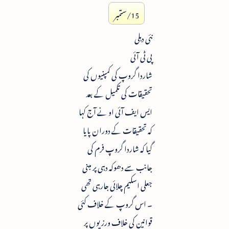
15/ستمبر
نئی دہلی
پی ٹی آئی
شاردا گروپ کی کمپنیوں کی
تحقیقات کی تکمیل کے بعد
ایس ایف آئی او نے آج کہا
کہ تحقیقات کے دوران پایا
گیا کہ شاردا گروپ فرم کی
جانب سے دھوکہ دہی پر مبنی
جعلی اسکیم چلائی جارہی تھی
۔ اس گروپ کے خلاف کئی
قوانین کی خلاف ورزیوں پر