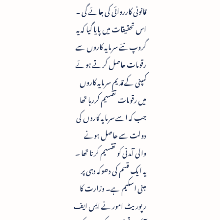
قانونی کارروائی کی جائے گی ۔
اس تحقیقات میں پایا گیا کہ یہ
گروپ نئے سرمایہ کاروں سے
رقومات حاصل کرتے ہوئے
کمپنی کے قدیم سرمایہ کاروں
میں رقومات تقسیم کررہا تھا
جب کہ اسے سرمایہ کاروں کی
دولت سے حاصل ہونے
والی آمدنی کو تقسیم کرنا تھا ۔
یہ ایک قسم کی دھوکہ دہی پر
مبنی اسکیم ہے۔ وزارت کا
رپوریٹ امور نے ایس ایف