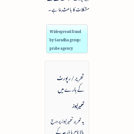
مشکلات کا باعث بنا ہے ۔
Widespread fraud
by Saradha group:
probe agency
تحریر / رپورٹ
کے بارے میں
تعمیرنیوز
یہ تحریر تعمیرنیوز پر درج
بالا نام یا ذریعہ کے