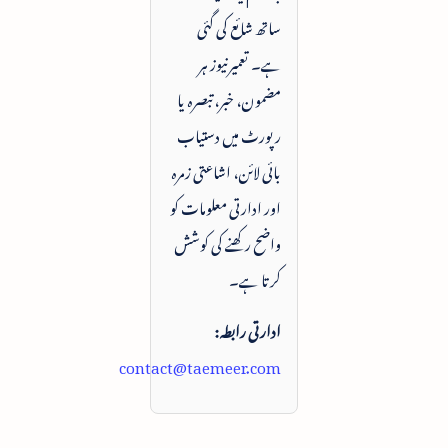
ساتھ شائع کی گئی
ہے۔ تعمیرنیوز ہر
مضمون، خبر، تبصرہ یا
رپورٹ میں دستیاب
بائی لائن، اشاعتی زمرہ
اور ادارتی معلومات کو
واضح رکھنے کی کوشش
کرتا ہے۔
ادارتی رابطہ:
contact@taemeer.com