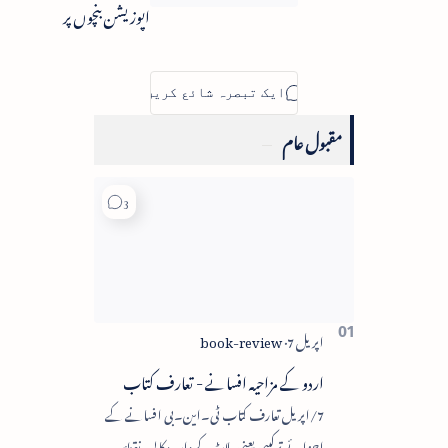
اپوزیشن بنچوں پر
مقبول عام
اردو کے مزاحیہ افسانے - تعارف کتاب
7/اپریل تعارف کتاب ٹی۔این۔بی افسانے کے
اجزائے ترکیبی یعنی پلاٹ، کردار، مکالمہ، نقطۂ