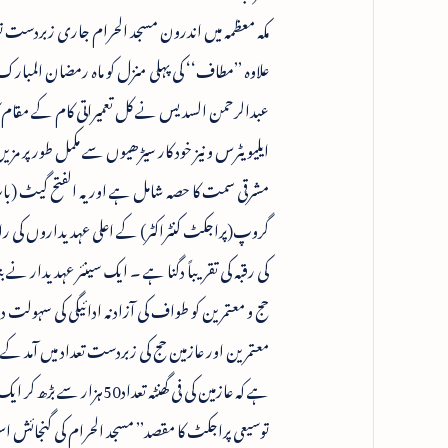
مکہ معظمہ میں اندرون مسجد الحرام جاری زبردست تو
علاوہ ’’مطاف‘‘ کی پہلی منزل کو ماہ رمضان المبا
عبدالرحمن السدیس نے کل تعمیراتی کام کے مقام کا م
مشرقی سمت کا حصہ شامل ہے اور یہ الفتح گیٹ (با
حج و معتمرین کو طواف کی آزادنہ ادائیگی کی سہولت 
توسیعی پراجکٹ کا مقصد’’ مسجد الحرام کی گنجائش اس قدر بڑھانا ہے کہ اس م