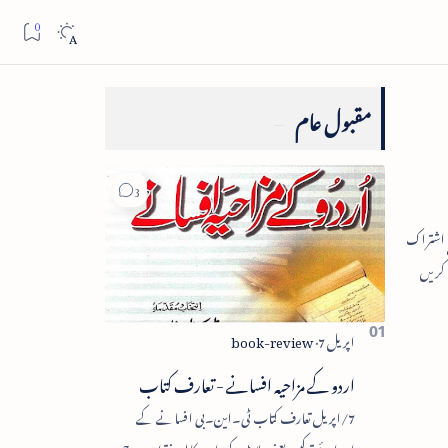
مقبول عام
اردو کے مزاحیہ افسانے - تعارف کتاب
7/اپریل تعارف کتاب ٹی۔این۔بی افسانے کے
اجزائے ترکیبی یعنی پلاٹ، کردار، مکالمہ، نقطۂ عروج،