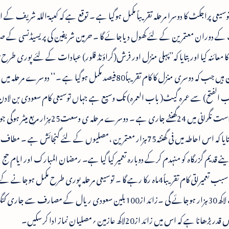
سیعی پراجکٹ کا دوسرا مرحلہ تقریباً مکمل ہوگیا ہے ۔ توقع ہے کہ کعبۃ اللہ شریف ک
رک کے دوران معتمرین کے لئے کھول دیاجائے گا ۔ حرمین شریفین کی پریسیڈنسی کے ص
عائنہ کیا اور بتایا کہ’’پہلی منزل اور فرش(گراؤنڈ فلور) عبادات کے لئے پوری طرح تی
ایلیویٹرس و نیز خود کار سیڑھیوں سے مکمل طور پر مزین ہیں جب کہ دوسری منزل کا کام تقریباً80فیصد مکمل ہوگیا ہے ۔‘
ب الفتح) سے عمرہ گیٹ( باب العمرہ) تک وسیع ہے جہاں توسیعی کام سعودی بن لادن
گروپ(پراجکٹ کنٹراکٹر) کے اعلی عہدیداروں کی راست نگرانی میں 24گھنٹے جاری ہے ۔ دوسرے مرح
کی رقبہ کی تقریباً دگنا ہے ۔ ایک سینئر عہدیدار نے بتایا کہ اس احاطہ میں فی گھنٹہ75ہزار معتمرین ،مصلیوں کے لئے گنجائ
دینے قدیم گزرگاہ کو منہدم کرکے دوبارہ تعمیر کیا گیا ہے۔ رمضان المبارک اور ایام ح
معتمرین اور عازمین حج کی زبردست تعداد میں آمد کے سبب تعمیراتی کام تقریباً4ماہ رکا رہے گا ۔ توسیعی مرحلہ پوری طرح مکمل ہو
ہے کہ عازمین کی فی گھنٹہ تعداد50ہزار سے بڑھ کر ایک لاکھ30ہزار ہوجائے گی ۔زائد از100بلین سعودی ریال کے مصا
یں زائد از20لاکھ عازمین ؍مصلیان نماز ادا کرسکیں۔