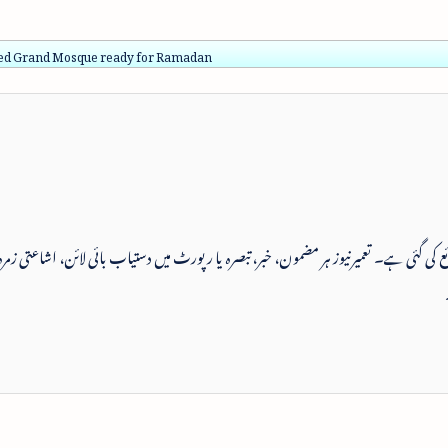
d Grand Mosque ready for Ramadan
 شائع کی گئی ہے۔ تعمیرنیوز ہر مضمون، خبر، تبصرہ یا رپورٹ میں دستیاب بائی لائن، اشاعتی زمرہ