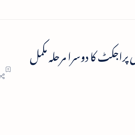
 پراجکٹ کا دوسرا مرحلہ مکمل