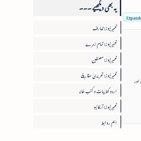
یہ بھی دیکھیے ۔۔۔
Expande
تعمیرنیوز: تعارف
تعمیرنیوز: تمام زمرے
تعمیرنیوز: مصنفین
تعمیرنیوز: تحریری مقابلے
 اور
اردو کتابیات و کتب خانہ
تعمیرنیوز: آرکائیو
اہم روابط