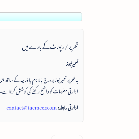
تحریر / رپورٹ کے بارے میں
تعمیرنیوز
یہ تحریر تعمیرنیوز پر درج بالا نام یا ذریعہ کے ساتھ
ادارتی معلومات کو واضح رکھنے کی کوشش کرتا ہے۔
ادارتی رابطہ:
contact@taemeer.com