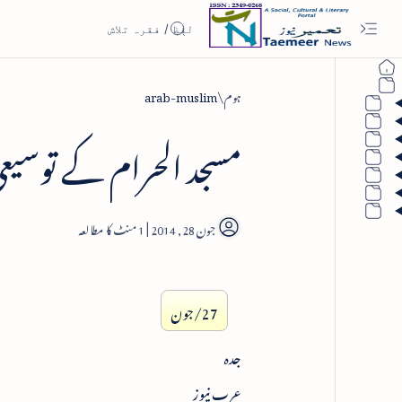
ہوم
arab-muslim
مسجد الحرام کے توسیعی
1
27/جون
جدہ
عرب نیوز