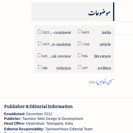
موضوعات
sub-continent
india
column-analysis
article
book-review
literature
religion
politics
Publisher & Editorial Information
Established:
December 2012
Publisher:
Taemeer Web Design & Development
Head Office:
Hyderabad, Telangana, India
Editorial Responsibility:
TaemeerNews Editorial Team