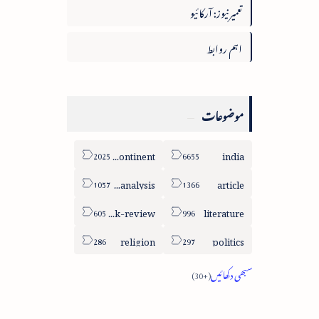
تعمیرنیوز: آرکائیو
اہم روابط
موضوعات
sub-continent
india
column-analysis
article
book-review
literature
religion
politics