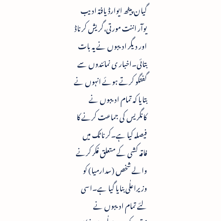
گیان پیٹھ ایوارڈ یافتہ ادیب
یوآر اننت مورتی،گریش کرناڈ
اور دیگر ادیبوں نے یہ بات
بتائی۔اخبار ی نمائندوں سے
گفتگو کرتے ہوئے انہوں نے
بتایا کہ تمام ادیبوں نے
کانگریس کی جماعت کرنے کا
فیصلہ کیا ہے۔کرناٹک میں
فاقہ کشی کے متعلق فکر کرنے
والے شخص (سدارمیا) کو
وزیراعلٰی بنایا گیا ہے۔اسی
لئے تمام ادیبوں نے