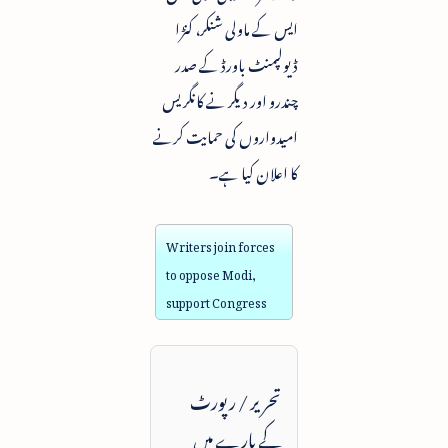
ایس کے ماولی شنکر، کنڑا
ڈیولپمنٹ باورڈ کے صدر
چندرو اور دیگر نے کانگریس
امیدواروں کی حمایت کرنے
کا اعلان کیا ہے۔
Writers join forces
to oppose Modi,
support Congress
تحریر / رپورٹ
کے بارے میں