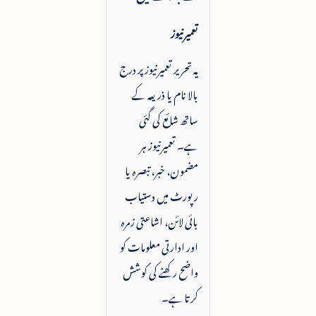
تعمیرنیوز
یہ تحریر تعمیرنیوز پر درج
بالا نام یا ذریعہ کے
ساتھ شائع کی گئی
ہے۔ تعمیرنیوز ہر
مضمون، خبر، تبصرہ یا
رپورٹ میں دستیاب
بائی لائن، اشاعتی زمرہ
اور ادارتی معلومات کو
واضح رکھنے کی کوشش
کرتا ہے۔