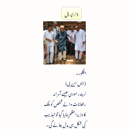
5/اپریل
بنگلور۔
(ایس این بی)
نریندر مودی جیسے آمرانہ
رجحانات والے شخص کو ملک
کا وزیراعظم بنایا گیا تو تہذیب
کی شکل ہی بدل جائے گی۔