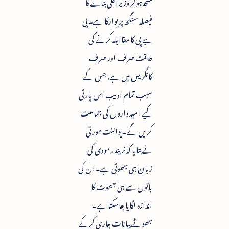
متحدہوکر وزیراعلٰی بنانے کا
فیصلہ سنگھ پریوارکا ہے۔بی
جے پی کا مقاابلہ کرنے کی
طاقت صرف اور صرف
کانگریس میں ہے، جس کے
سبب تمام ادیب اس پارٹی
کیے ا میدواروں کی جماعت
کریں گے۔یواننت مورتی
نے بتایا کہ نریندر مودی کی
زبان ہی جھوٹی ہے۔ان کی
باتوں سے ہی جھوٹ کا
اندازہ لگایا جاسکتا ہے۔
جھوٹے بیانات جاری کرکے