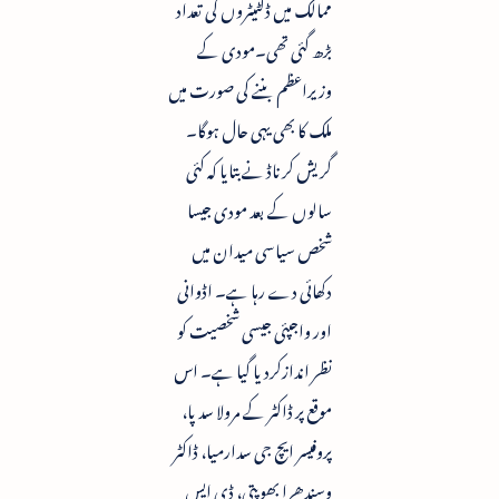
ممالک میں ڈکٹیٹروں کی تعداد
بڑھ گئی تھی۔مودی کے
وزیراعظم بننے کی صورت میں
ملک کا بھی یہی حال ہوگا۔
گریش کرناڈ نے بتایا کہ کئی
سالوں کے بعد مودی جیسا
شخص سیاسی میدان میں
دکھائی دے رہا ہے۔ اڈوانی
اور واجپئی جیسی شخصیت کو
نظر اندازکردیا گیا ہے۔ اس
موقع پر ڈاکٹر کے مرولا سدپا،
پروفیسر ایچ جی سدارمیا، ڈاکٹر
وسندھرا بھوپتی، ڈی ایس