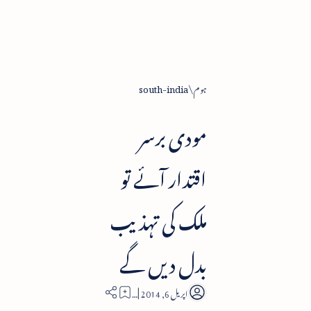
ہوم
south-india
مودی برسر
اقتدار آئے تو
ملک کی تہذیب
بدل دیں گے
1