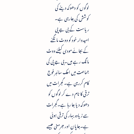
لوگوں کو دھوکہ دینے کی
کوشش کی جارہی ہے۔
ریاست کے بی جے پی
امیدوار خود کو ووٹ مانگنے
کے بجائے مودی کیلئے ووٹ
مانگ رہے ہیں۔بی جے پی کی
جماعت میں احک سائبر فوج
کام کررہی ہے۔ گجرات میں
ترقی کا نام دے کر لوگوں کو
دھوکہ دیا جا رہا ہے۔گجرات
سے زیادہ بہار کی ترقی ہوئی
ہے۔جاپان اور جرمنی جیسے