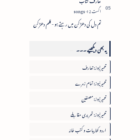
تعارف کتاب
تم دل کی دھڑکن میں رہتے ہو - فلم دھڑکن
یہ بھی دیکھیے ۔۔۔
تعمیرنیوز: تعارف
تعمیرنیوز: تمام زمرے
تعمیرنیوز: مصنفین
تعمیرنیوز: تحریری مقابلے
اردو کتابیات و کتب خانہ