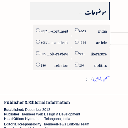
موضوعات
sub-continent
india
column-analysis
article
book-review
literature
religion
politics
Publisher & Editorial Information
Established:
December 2012
Publisher:
Taemeer Web Design & Development
Head Office:
Hyderabad, Telangana, India
Editorial Responsibility:
TaemeerNews Editorial Team