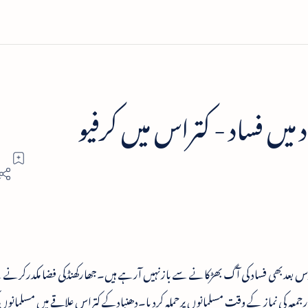
د میں فساد - کتراس میں کرفیو
قہ پرست طاقتیں،بابری مسجدکی شہادت کے21برس بعدبھی فساد کی آگ بھڑکانے سے بازنہیں آرہے ہیں۔جھارکھنڈکی فضا مکدرک
رجمعہ کی نماز کے وقت مسلمانوں پرحملہ کردیا۔دھنبادکے کتراس علاقے میں مسلمانوں ک