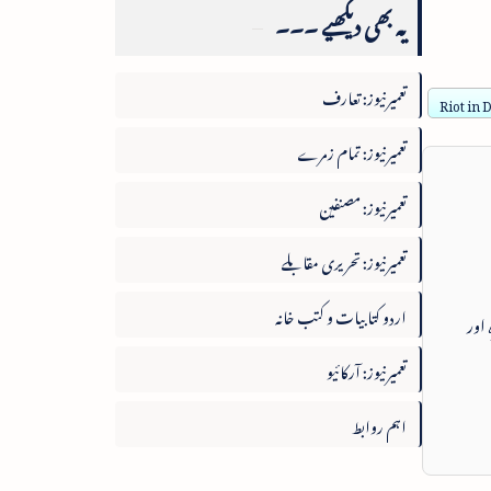
یہ بھی دیکھیے ۔۔۔
تعمیرنیوز: تعارف
Riot in
تعمیرنیوز: تمام زمرے
تعمیرنیوز: مصنفین
تعمیرنیوز: تحریری مقابلے
اردو کتابیات و کتب خانہ
 اور
تعمیرنیوز: آرکائیو
اہم روابط