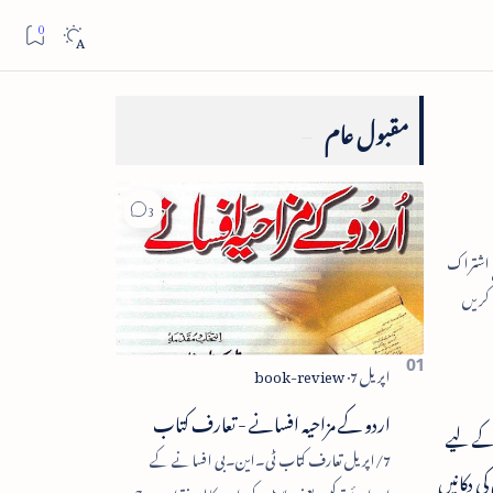
مقبول عام
اردو کے مزاحیہ افسانے - تعارف کتاب
رنے کے لیے
7/اپریل تعارف کتاب ٹی۔این۔بی افسانے کے
ی دکانیں
اجزائے ترکیبی یعنی پلاٹ، کردار، مکالمہ، نقطۂ عروج،