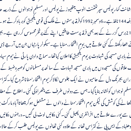
شانت کمارپولیس سپرنٹنٹنٹ انوپ میتھیوزنے پولیس اورمسلم نوجوانوں کے ذریعہ ح
پرقابوپایاہے۔کتراس میں فیواورپورے علاقے میں دفعہ144نافذہے۔6دسمبر1992کوفرقہ پرستوں نے ملک کی قومی یکجہتی کوبرب
مسجد کوشہید کیاتھا۔اس پرشرمندہ ہونے کی بجائے21برس گزرنے کے بعدبھی فرقہ پرست طاقتیں اپنے کئے پرفخرمحسوس کررہی 
جھارکھنڈکے کئی علاقے میں،یوم افتخار،منایاہے۔سیکولرپارٹیاں جن میں آرجے ڈ
 بابری مسجد کی شہادت پریوم یکجہتی کااعلان کیاتھا۔سماج وادی پارٹی نے'یوم سیاہ
ف علاقوں کی مسجدوں میں بابری مسجد شہادت کے سانحہ پرمسلمانوں کوصبروضبط کے 
دوران بجرنگ دل کے حامیوں نے ایک جلوس نکالاکر'یوم افتخار'مناناشروع کیا۔کتر
ا۔مسلم نوجواں کونشانہ بنایاگیا۔جس سے دونوں طرف سے پتھراؤکی گئی۔اطلاع کے مطا
نے کی کوشش کی لیکن'یوم افتخار'منانے والوں نے مشتعل ہوکرچھاتاآباد مارکٹ م
ے پورے علاقے میں افراتفری پھیل گئی۔کئی دکانیں لوٹ لی گئیں۔درجنوں دکانیں ج
دھنبادکے ایس پی نے کتراس تھانہ کے علاوہ کئی تھانوں سے پولیس طلب کرکے حال