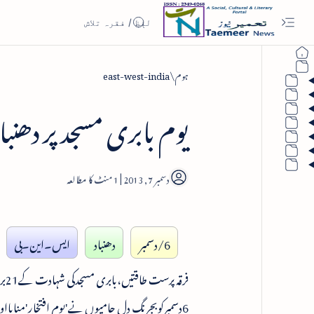
ہوم
east-west-india
یوم بابری مسجد پر دھنبا
1
6/دسمبر
دھنباد
ایس۔این۔بی
فر
6دسمبرکوبجرنگ دل حامیوں نے'یوم افتخار'منایااو