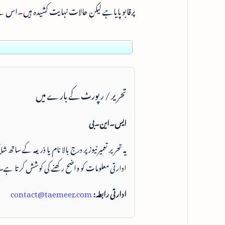
پرقابوپایاہے لیکن حالات نہایت کشیدہ ہیں۔اس لی
تحریر / رپورٹ کے بارے میں
ایس۔این۔بی
یہ تحریر تعمیرنیوز پر درج بالا نام یا ذریعہ کے ساتھ
ادارتی معلومات کو واضح رکھنے کی کوشش کرتا ہے۔
ادارتی رابطہ:
contact@taemeer.com