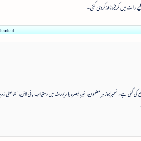
ے رات میں کرفیونافذکردی گئی۔
 Dhanbad
 شائع کی گئی ہے۔ تعمیرنیوز ہر مضمون، خبر، تبصرہ یا رپورٹ میں دستیاب بائی لائن، اشاعتی زمرہ