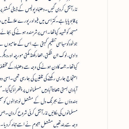
نذرآتش کردی گئیں۔دھنبادپولیس کے ڈپٹی کمشنرپر
جوخودکوسیاسی تنظیم کہتی ہے،اس کے حامیوں نے 
وادی،لوک جن شکتی،جھارکھنڈ مکتی مورچہ اوردیگرنے
کیاتھا۔جمعہ کادن ہونے کی وجہ سے دھنبادکے مختل
احتجاج جاری رکھنے کی تلقین کی جارہی تھی۔اسی 
آبادی بستی چھاتاآبادمیں مسلمانوں پرپتھراؤکیاگی
ہندوؤں نے بجرنگ دل کے مشتعل نوجوانوں کوسمجھا
مسلمانوں کی دکانیں نذرآتش کرنی شروع کردی۔جس س
وجہ سے بندتھیں مشتعل ہجوم نے اسے تباہ کردیا۔