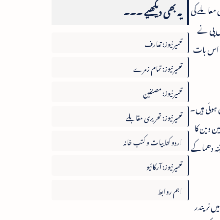
یہ بھی دیکھیے ۔۔۔
 معاملے کی
س پی نے
تعمیرنیوز: تعارف
یں اس بات
تعمیرنیوز: تمام زمرے
تعمیرنیوز: مصنفین
ہوئی ہیں۔
تعمیرنیوز: تحریری مقابلے
ین دین کا
اردو کتابیات و کتب خانہ
ٹنہ دھماکے
تعمیرنیوز: آرکائیو
اہم روابط
پٹنہ کے گاندھی میدان میں نریندر