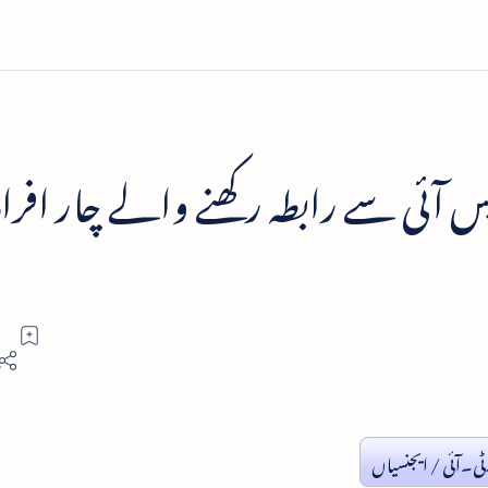
یس آئی سے رابطہ رکھنے والے چار افراد
ٹی۔آئی / ایجنسیاں