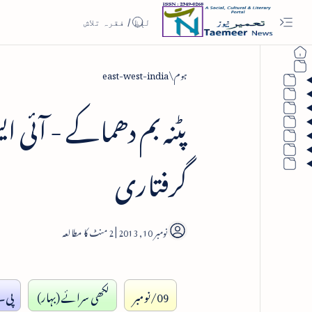
ہوم
east-west-india
پٹنہ بم دھماکے - آئی ا
گرفتاری
2
09/نومبر
لکھی سرائے (بہار)
پی۔