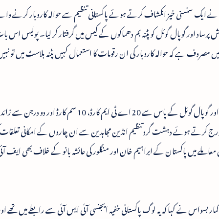
س نے ایک سنسنی خیز انکشاف کرتے ہوئے پاکستانی تنظیم سے حوالہ کاروبار کرنے وال
 پرساد اور گوپال گوئل کو پٹنہ بم دھماکوں کے کیس میں گرفتار کر لیا۔ پولیس اس با
ں مصروف ہے کہ حوالہ کاروبار کی ان رقومات کا استعمال کہیں پٹنہ بلاسٹ میں تو نہیں ک
لکھی سرائے کے پون کمار، وکاس کمار، گنیش پرساد اور گوپال گوئل کے پاس سے 20 اے ٹی ایم کارڈ، 10 سم 
 کرتے ہوئے دہشت گرد تنظیم انڈین مجاہدین سے ان چاروں کے امکانی تعلقات ک
ملے میں پاکستان کے ابراہیم خان اور منگلور کی عائشہ بانو کے خلاف بھی ایف آئی
بسواس نے کہا کہ یہ لوگ پاکستانی خفیہ ایجنسی آئی ایس آئی سے رابطے میں تھے اور