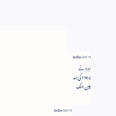
عنقریب
کی تنقید
قومی اقل
ترین
اجرت
قانون
مرکزی
حکومت
وضع کرے
نہرو نے
گی - وزیر
1962 کی ہند
محنت
چین جنگ
کے دوران
امریکہ سے
مدد مانگی تھی