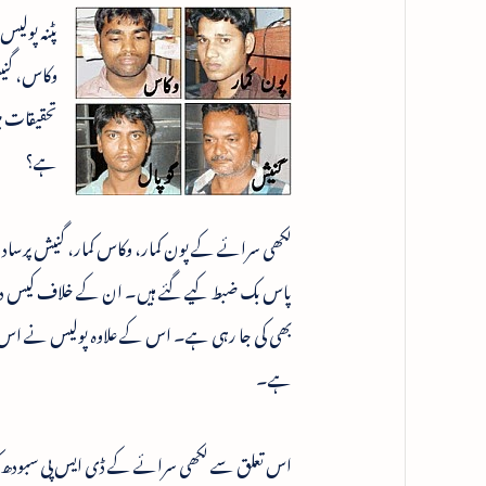
پٹنہ پولی
وکاس، گنیش
تحقیقات می
ہے؟
پاس بک ضبط کیے گئے ہیں۔ ان کے خلاف کیس درج
بھی کی جا رہی ہے۔ اس کے علاوہ پولیس نے اس معا
ہے۔
اس تعلق سے لکھی سرائے کے ڈی ایس پی سبودھ کمار 