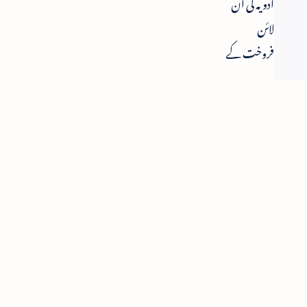
ادویہ کی آن
لائن
فروخت کے
منصوبہ کے
خلاف
احتجاج