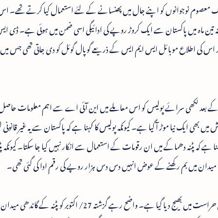
لوگ معصوم نوجوانوں کو اپنے جال میں پھنسانے کے لئے استعمال کیا کرتے تھے۔ اس
 تین ماہ میں پاکستان سے ایک کروڑ روپے کی ادائیگی اسی ضمن میں ہوئی ہے۔ ڈی ای
ے بعد اس کی اطلاع موبائل ایس ایم ایس کے ذریعے گوپال گوئل کو دی جاتی تھی جس م
کے بعد لکھی سرائے پولیس کو اس معاملے میں این آئی اے سے اہم معلومات حاصل 
ں بھی ایک نیا موڑ آ گیا ہے۔ کیونکہ پولیس کا کہنا ہے کہ پاکستان سے یہ غیر قانونی ل
ہے کہ پٹنہ دھماکے میں ان رقومات کے استعمال سے انکار نہیں کیا جا سکتا۔ کیونکہ پ
ھی میدان میں بم رکھنے کے عوض انہیں دس دس ہزار روپے کی رقم ادا کی گئی تھی۔
ان چاروں مبینہ دہشت گردوں کو 14 دن کی عدالتی حراست میں بھیج دیا گیا ہے۔ واضح رہے گزشتہ 27/ اکتوبر کو 