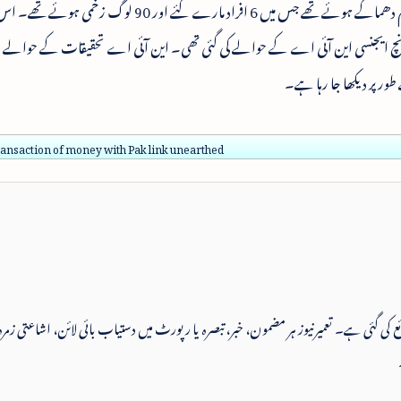
مودی کی ہنکار ریلی سے قبل مسلسل چار سیریل بم دھماکے ہوئے تھے جس میں 6 افراد مارے گئے اور 90 
 ایجنسی این آئی اے کے حوالے کی گئی تھی۔ این آئی اے تحقیقات کے حوالے 
ور پر دیکھا جا رہا ہے۔
transaction of money with Pak link unearthed
 شائع کی گئی ہے۔ تعمیرنیوز ہر مضمون، خبر، تبصرہ یا رپورٹ میں دستیاب بائی لائن، اشاعتی زمرہ