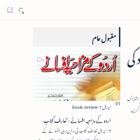
مقبول عام
 کی
اردو کے مزاحیہ افسانے - تعارف کتاب
7/اپریل تعارف کتاب ٹی۔این۔بی افسانے کے
اجزائے ترکیبی یعنی پلاٹ، کردار، مکالمہ، نقطۂ عروج،