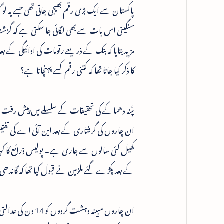
پاکستان سے ایک بڑی رقم بھیجی جاتی تھی جسے یہ 
سنگینی اس بات سے بھی لگائی جا سکتی ہے کہ گزشتہ
مزید بتایا کہ بنک کے ذریعے رقومات کی ادائیگی ک
کا ذکر کیا جاتا تھا کہ کتنی رقم کسے پہنچانا ہے؟
پٹنہ دھماکے کی تحقیقات کے سلسلے میں پیش رفت 
ان چاروں کی گرفتاری کے بعد این آئی اے کی تفتیش می
کھیل کئی سالوں سے جاری ہے۔ پولیس ذرائع کا کہنا 
کے بعد پکڑے گئے ملزمین نے قبول کیا تھا کہ گاند