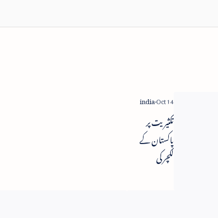
تکثیریت پر
پاکستان کے
لکچر کی
ضرورت
نہیں -
ہندوستان