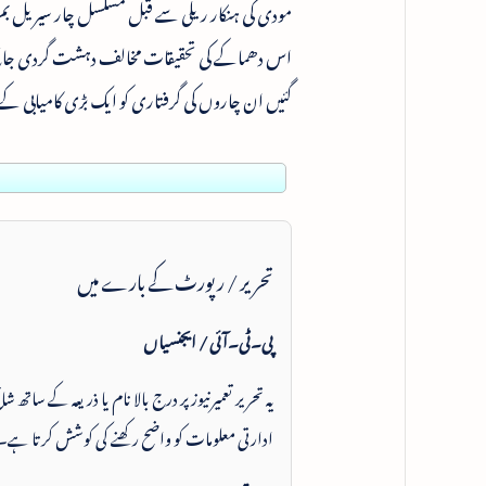
اس دھماکے کی تحقیقات مخالف دہشت گردی جانچ
گئیں ان چاروں کی گرفتاری کو ایک بڑی کامیابی کے ط
تحریر / رپورٹ کے بارے میں
پی۔ٹی۔آئی / ایجنسیاں
یہ تحریر تعمیرنیوز پر درج بالا نام یا ذریعہ کے ساتھ
ادارتی معلومات کو واضح رکھنے کی کوشش کرتا ہے۔