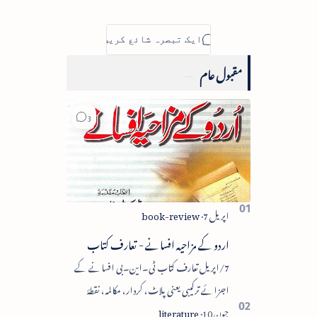
مقبول عام
اردو کے مزاحیہ افسانے - تعارف کتاب
7/اپریل تعارف کتاب ٹی۔این۔بی افسانے کے
اجزائے ترکیبی یعنی پلاٹ، کردار، مکالمہ، نقطۂ
عروج، وحدتِ تاثر میں سے زیادہ سے زیادہ اجزا کا