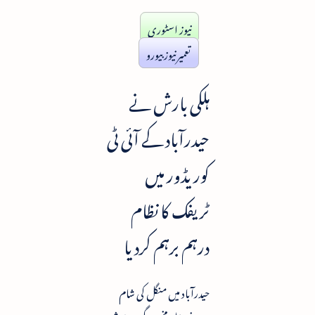
نیوز اسٹوری
تعمیرنیوز بیورو
ہلکی بارش نے
حیدرآباد کے آئی ٹی
کوریڈور میں
ٹریفک کا نظام
درہم برہم کردیا
حیدرآباد میں منگل کی شام