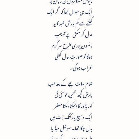
ایک ہی سوال تھا کہ اگر ایک
گھنٹے سے کم بارش شہر کا یہ
حال کر سکتی ہے تو جب
مانسون پوری طرح سرگرم
ہوگا تو صورتِ حال کتنی
خراب ہوگی۔
شام سات بجے کے بعد جب
بارش کچھ تھمی، تو آئی ٹی
کوریڈور کا چمکتا دمکتا منظر
ایک وسیع پارکنگ لاٹ میں
بدل چکا تھا۔ سوشل میڈیا
پلیٹ فارم
X
اور دیگر ذرائع پر