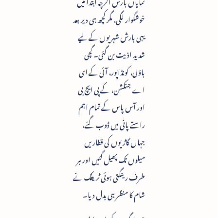
نمایاں بارش اگرچہ ابتدا میں
خوشگوار لگی، مگر کچھ ہی دیر بعد
یہی بارش شہریوں کے لیے
شدید اذیت بن گئی۔ گچی
باؤلی، کونڈاپور، آئی کے ای
اے جنکشن، کے پی ایچ بی
اور آس پاس کے تمام اہم
راستے پانی میں ڈوب گئے،
جہاں گاڑیوں کی قطاریں
میلوں تک پھیل گئیں اور ہر
طرف رینگتی ہوئی ٹریفک نے
شام کا منظر ہی بدل دیا۔
جن لوگوں کے پاس اپنی