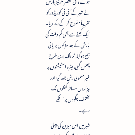
ہونے والی مختصر مگر تیز بارش
نے شہر کے آئی ٹی کوریڈور کو
تقریباً مفلوج کر کے رکھ دیا۔
ایک گھنٹے سے بھی کم وقت کی
بارش کے بعد سڑکوں پر پانی
جمع ہوگیا، ٹریفک بری طرح
پھنس گئی، میٹرو اسٹیشنوں پر
غیر معمولی رش بڑھ گیا اور
ہزاروں مسافر گھنٹوں تک
مختلف جگہوں پر اٹکے
رہے۔
شہر میں اس سیزن کی پہلی