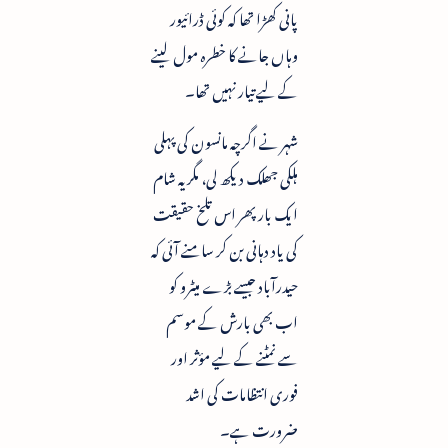
پانی کھڑا تھا کہ کوئی ڈرائیور
وہاں جانے کا خطرہ مول لینے
کے لیے تیار نہیں تھا۔
شہر نے اگرچہ مانسون کی پہلی
ہلکی جھلک دیکھ لی، مگر یہ شام
ایک بار پھر اس تلخ حقیقت
کی یاد دہانی بن کر سامنے آئی کہ
حیدرآباد جیسے بڑے میٹرو کو
اب بھی بارش کے موسم
سے نمٹنے کے لیے مؤثر اور
فوری انتظامات کی اشد
ضرورت ہے۔