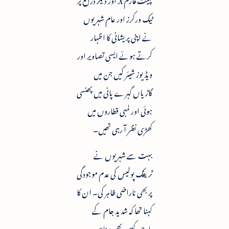
ٹیک ورکرز اور عام شہریوں
نے اپنی پریشانی کا اظہار
کرتے ہوئے ایسی تصاویر اور
ویڈیوز شیئر کیں جن میں
گاڑیاں گہرے پانی میں پھنسی
ہوئی اور لمبی قطاروں میں
کھڑی نظر آ رہی تھیں۔
بہت سے شہریوں نے
ٹریفک پولیس کی عدم موجودگی
پر بھی ناراضی ظاہر کی۔ ان کا
کہنا تھا کہ شدید جام کے
باوجود کہیں بھی مناسب