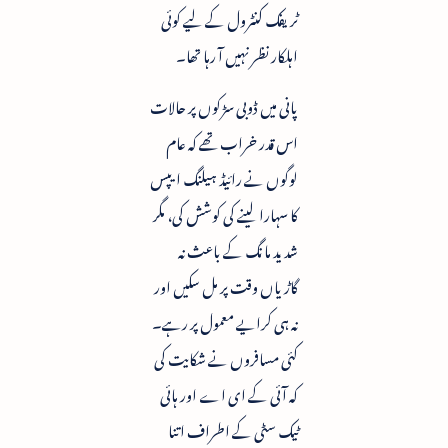
ٹریفک کنٹرول کے لیے کوئی
اہلکار نظر نہیں آ رہا تھا۔
پانی میں ڈوبی سڑکوں پر حالات
اس قدر خراب تھے کہ عام
لوگوں نے رائیڈ ہیلنگ ایپس
کا سہارا لینے کی کوشش کی، مگر
شدید مانگ کے باعث نہ
گاڑیاں وقت پر مل سکیں اور
نہ ہی کرایے معمول پر رہے۔
کئی مسافروں نے شکایت کی
کہ آئی کے ای اے اور ہائی
ٹیک سٹی کے اطراف اتنا