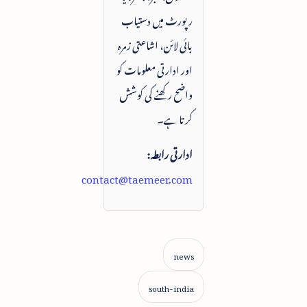
رپورٹ میں دستیاب
بائی لائن، اشاعتی زمرہ
اور ادارتی معلومات کو
واضح رکھنے کی کوشش
کرتا ہے۔
ادارتی رابطہ:
contact@taemeer.com