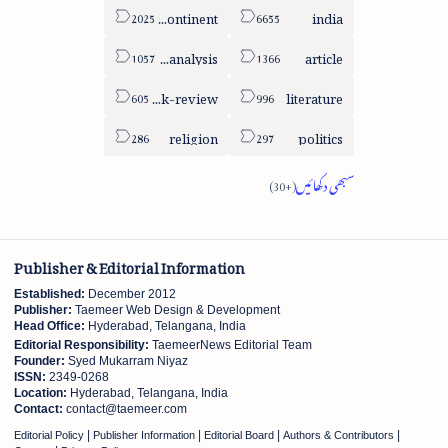
sub-continent
india
column-analysis
article
book-review
literature
religion
politics
Publisher & Editorial Information
Established:
December 2012
Publisher:
Taemeer Web Design & Development
Head Office:
Hyderabad, Telangana, India
Editorial Responsibility:
TaemeerNews Editorial Team
Founder:
Syed Mukarram Niyaz
ISSN:
2349-0268
Location:
Hyderabad, Telangana, India
Contact:
contact@taemeer.com
|
|
|
|
Editorial Policy
Publisher Information
Editorial Board
Authors & Contributors