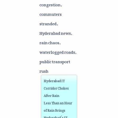
congestion,
commuters
stranded,
Hyderabad news,
rain chaos,
waterlogged roads,
public transport
rush
Hyderabad IT
Corridor Chokes
After Rain
Less Than an Hour
of Rain Brings
Hyderabad’s IT