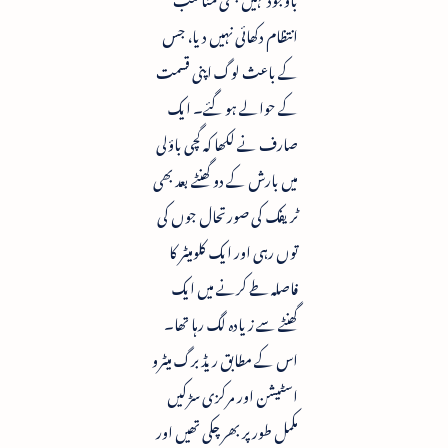
انتظام دکھائی نہیں دیا، جس
کے باعث لوگ اپنی قسمت
کے حوالے ہو گئے۔ ایک
صارف نے لکھا کہ گچی باؤلی
میں بارش کے دو گھنٹے بعد بھی
ٹریفک کی صورتحال جوں کی
توں رہی اور ایک کلومیٹر کا
فاصلہ طے کرنے میں ایک
گھنٹے سے زیادہ لگ رہا تھا۔
اس کے مطابق ریڈ برگ میٹرو
اسٹیشن اور مرکزی سڑکیں
مکمل طور پر بھر چکی تھیں اور