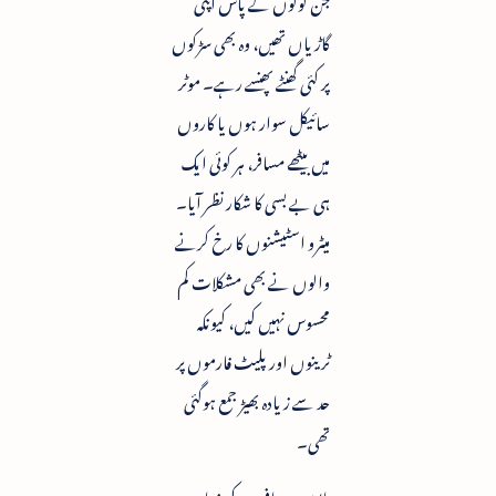
گاڑیاں تھیں، وہ بھی سڑکوں
پر کئی گھنٹے پھنسے رہے۔ موٹر
سائیکل سوار ہوں یا کاروں
میں بیٹھے مسافر، ہر کوئی ایک
ہی بے بسی کا شکار نظر آیا۔
میٹرو اسٹیشنوں کا رخ کرنے
والوں نے بھی مشکلات کم
محسوس نہیں کیں، کیونکہ
ٹرینوں اور پلیٹ فارموں پر
حد سے زیادہ بھیڑ جمع ہوگئی
تھی۔
مایوس مسافروں کی زبان پر