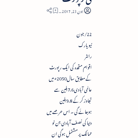
1
22/جون
نیویارک
رائٹر
اقوام متحدہ کی ایک رپورٹ
کے مطابق سال2050ء میں
عالمی آبادی7.6بلین سے
تجاوز کر کے 9.8بلین
ہوجائے گی ۔ اس عرصے میں
دنیا کی نصف آبادی جن نو
ممالک پر مشتمل ہوگی ان