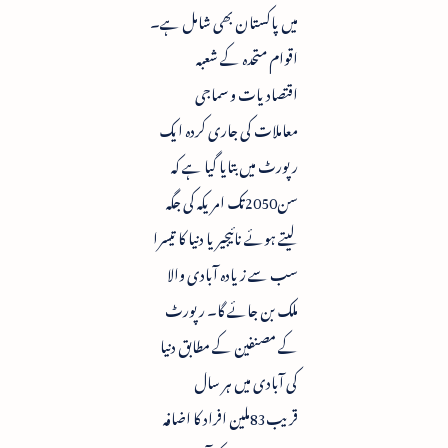
میں پاکستان بھی شامل ہے۔
اقوام متحدہ کے شعبہ
اقتصادیات و سماجی
معاملات کی جاری کردہ ایک
رپورٹ میں بتایا گیا ہے کہ
سن2050تک امریکہ کی جگہ
لیتے ہوئے نائیجیریا دنیا کا تیسرا
سب سے زیادہ آبادی والا
ملک بن جائے گا۔ رپورٹ
کے مصنفین کے مطابق دنیا
کی آبادی میں ہر سال
قریب83ملین افراد کا اضافہ