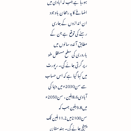
ہورہا ہے جب کہ آبادی میں
اضافے کا یہ رجحان باوجود
ان اندازوں کے جاری
رہنے کی توقع ہے جن کے
مطابق آئندہ سالوں میں
باروری کی سطح مستقل طو
رپر گرتی جائے گی۔ رپورٹ
میں کہا گیا ہے کہ اس حساب
سے سن2030ء میں دنیا کی
آبادی8.6بلین ، سن2050ء
میں9.8بلین جب کہ
سن2100میں11.2بلین تک
پہنچ جائے گی۔ ہندستان