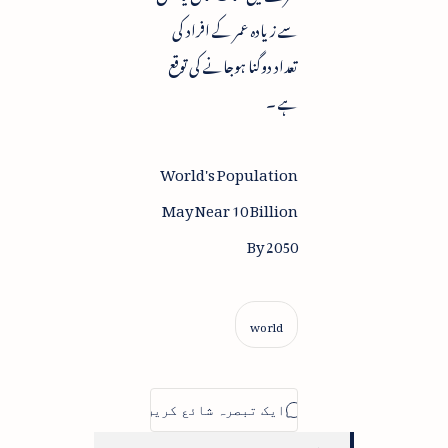
سے زیادہ عمر کے افراد کی
تعداد دوگنا ہوجانے کی توقع
ہے ۔
World's Population
May Near 10 Billion
By 2050