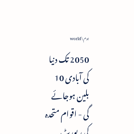
ہوم
world
2050 تک دنیا
کی آبادی 10
بلین ہوجائے
گی - اقوام متحدہ
کی رپورٹ