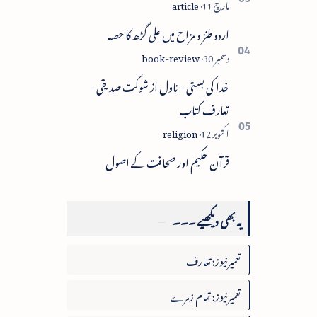
اردو طنز و مزاح میں علی گڑھ کا حصہ
خدا کی بستی - ناول از شوکت صدیقی -
تعارف کتاب
قرآن حکیم اور صحافت کے اصول
یہ بھی دیکھیے ۔۔۔
تعمیرنیوز: تعارف
تعمیرنیوز: تمام زمرے