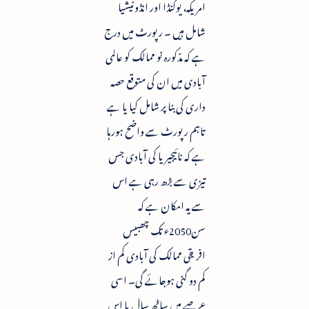
امریکہ، یوگنڈا اور انڈونیشیا
شامل ہیں ۔ رپورٹ میں درج
ہے کہ مذکورہ نو ممالک کو عالمی
آبادی میں ان کی متوقع حصہ
داری کی بنا پر شامل کیا یا ہے
تاہم رپورٹ سے واضح ہورہا
ہے کہ نائیجیریا کی آبادی جس
تیزی سے بڑھ رہی ہے اس
سے یہ امکان ہے کہ
سن2050ء تک چھبیس
افریقی ممالک کی آبادی کم از
کم دو گنی ہوجائے گی۔ اسی
عرصے میں ساٹھ سال یا اس