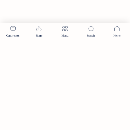
Publisher & Editorial Information
Established:
December 2012
Publisher:
Taemeer Web Design & Development
Head Office:
Hyderabad, Telangana, India
Editorial Responsibility:
TaemeerNews Editorial Team
Founder:
Syed Mukarram Niyaz
ISSN:
2349-0268
Location:
Hyderabad, Telangana, India
Contact:
contact@taemeer.com
|
|
|
|
Editorial Policy
Publisher Information
Editorial Board
Authors & Contributors
|
Contact
Privacy Policy