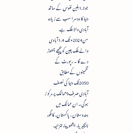
جو1.3بلین نفوس کے ساتھ
دنیا کا دوسرا سب سے زیادہ
آبادی والا ملک ہے،
سن2024ء تک 1.4آبادی
والے ملک چین کو پیچھے چھوڑ
دے گا ۔ رپورٹ کے
تخمینوں کے مطابق
2050تک دنیا کی نصف
آبادی صرف9ممالک پر مرکو ز
ہوگی۔ ان ممالک میں
ہندوستان ، پاکستان، کانگو،
نائیجیریا، ایتھوپیا، تنزانیہ،