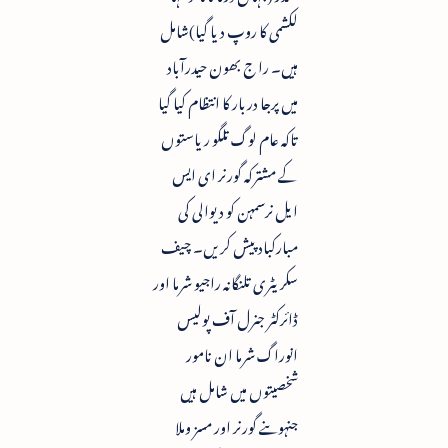
لکشمی کا روپ دیا گیا)شامل
ہیں۔ را ج بھون حیدرآباد
میں پرجا دربار کا انتظام کیا گیا
تاکہ عام لوگ تلگو ریاستوں
کے مشترکہ گورنر ای ایس
ایل نرسمہن کو دیوالی کی
مبارکباد پیش کریں۔ چیف
سکریٹری تلنگانہ راجیو شرما اور
ڈائرکٹر جنرل آف پولیس
انوراگ شرما ان نامور
شخصیتوں میں شامل ہیں
جنہوںنے گورنر اور مسز وملا