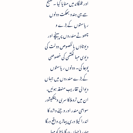
اور تلنگانہ میں منایا گیا ۔ صبح
سے ہی ہندو بھکت دونوں
ریاستوں کے بڑے و
چھوٹے مندروں پر پہنچے اور
دیوتاؤں بالخصوص دولت کی
دیوی مہا لکشمی کی خصوصی
پوجا کی۔ دونوں ریاستوں
کے بڑے مندروں میں جہاں
دیوالی تقاریب منعقد ہوئیں،
ان میں تروملاکا سری وینکٹیشور
سوامی مندر اور وجئے واڑہ کا
اندرا کیلا دری پہاڑ پر واقع درگا
مندر (جہاں درگا ماتا کو مہا