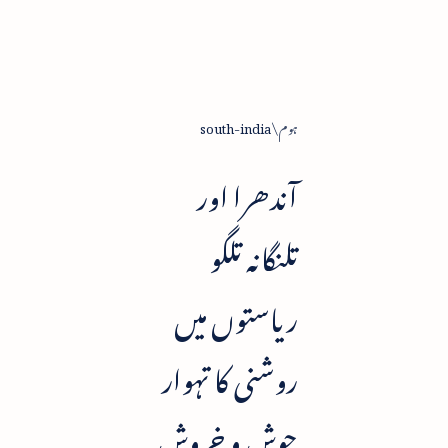
ہوم
south-india
آندھرا اور
تلنگانہ تلگو
ریاستوں میں
روشنی کا تہوار
جوش و خروش