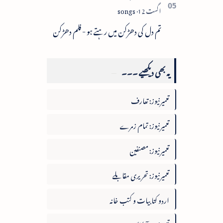
تم دل کی دھڑکن میں رہتے ہو - فلم دھڑکن
یہ بھی دیکھیے ۔۔۔
تعمیرنیوز: تعارف
تعمیرنیوز: تمام زمرے
تعمیرنیوز: مصنفین
تعمیرنیوز: تحریری مقابلے
اردو کتابیات و کتب خانہ