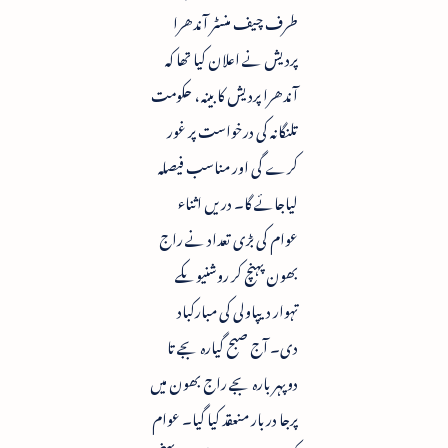
طرف چیف منسٹر آندھرا
پردیش نے اعلان کیا تھا کہ
آندھرا پردیش کابینہ ، حکومت
تلنگانہ کی درخواست پر غور
کرے گی اور مناسب فیصلہ
لیاجائے گا۔ دریں اثناء
عوام کی بڑی تعداد نے راج
بھون پہنچ کر روشنیوںکے
تہوار دیپاولی کی مبارکباد
دی۔ آج صبح گیارہ بجے تا
دوپہر بارہ بجے راج بھون میں
پرجا دربار منعقد کیا گیا۔ عوام