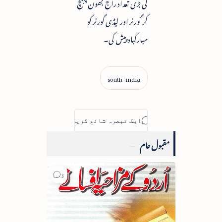
کی بڑی تعداد راج بھون پہنچ
کر گورنر اور لیڈی گورنر کو
مبارکباد پیش کی۔
مقبول عام