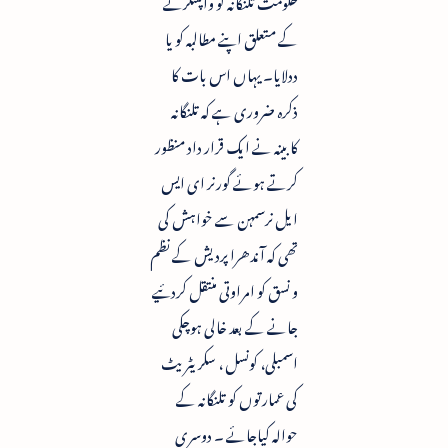
حکومت تلنگانہ کو واپسکرنے
کے متعلق اپنے مطالبہ کو یا
ددلایا۔ یہاں اس بات کا
ذکرہ ضروری ہے کہ تلنگانہ
کابینہ نے ایک قرار داد منظور
کرتے ہوئے گورنر ای ایس
ایل نرسمہن سے خواہش کی
تھی کہ آندھرا پردیش کے نظم
و نسق کو امراوتی منتقل کردئیے
جانے کے بعد خالی ہوچکی
اسمبلی، کونسل ، سکریٹریٹ
کی عمارتوں کو تلنگانہ کے
حوالہ کیاجائے ۔ دوسری