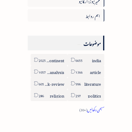
تعمیرنیوز: آرکائیو
اہم روابط
موضوعات
sub-continent
india
column-analysis
article
book-review
literature
religion
politics