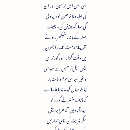
ای ایس ایل نرسمہن اور ان
کی اہلیہ وملا نرسمہن کو دیپاولی
کی مبارکباد پیش کی۔ چیف
منسٹر کے چندر شیکھر راؤ نے
تقریبا45منٹ تک را بھون
میں وقت گزارا اور گورنر ای
ایس ایل نرسمہن سے سیاسی
و غیر سیاسی موضوعات پر
تبادلہ خیال کیا۔ بتایاجارہا ہے
کہ چیف منسٹر نے گورنر کو
حیدرآباد میں آندھرا پردیش
سکریٹریٹ کی خالی عمارتیں