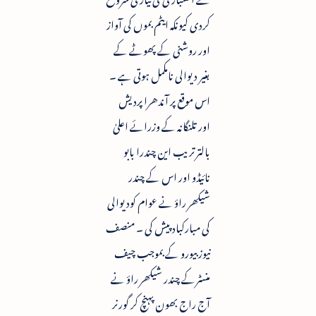
کردی کیونکہ ایٹم بموں کی آواز
اور روشنی کے پھوٹے کے
بغیر دیوالی نامکمل ہوتی ہے ۔
اس موقع پر آندھرا پردیش
اور تلنگانہ کے وزرائے اعلیٰ
بالترتریب این چندرا بابو
نائیڈو اور اس کے چندر
شیکھر راؤ نے عوام کودیوالی
کی مبارکباد پیش کی ۔ منصف
نیوز بیورو کے بموجب چیف
منسٹرکے چندر شیکھر راؤ نے
آج راج بھون پہنچ کر گورنر