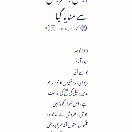
سے منایا گیا
2
30/نومبر
حیدرآباد
یو این آئی
دیوالی، روشنیوں کا تہوار جو
بدی پر نیکی کی فتح کی علامت
ہے ، اس تہوار کو مذہبی
جوش و خروش کے ساتھ دو
تلگو ریاستوں آندھرا پردیش