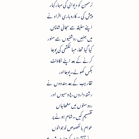
نرسمہن کو دیوالی کی مبارکبار
پیش کی ۔ کاروباری افراد نے
اپنے سلیقہ سے سجائی شاپس
میں جنہیں روشنیوں سے منور
کیا گیا تھا، مہا لکشمی کی پوجا
کرنے کے بعد اپنے اکاؤنٹ
بکس کھولے۔پوجااور
تقاریب کے بعد ہندووں نے
رشتہ داروں ،پڑوسیوں اور
ردوستوں میں مٹھائیاں
تقسیم کیں۔شام ہونے پر
عوام بالخصوص نوجوانوں
نے آتشبازی کی تیاری شروع