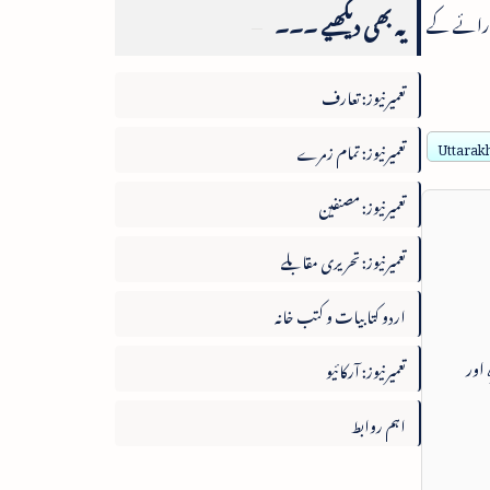
یہ بھی دیکھیے ۔۔۔
ی رائے کے
تعمیرنیوز: تعارف
تعمیرنیوز: تمام زمرے
Uttarakh
تعمیرنیوز: مصنفین
تعمیرنیوز: تحریری مقابلے
اردو کتابیات و کتب خانہ
 اور
تعمیرنیوز: آرکائیو
اہم روابط