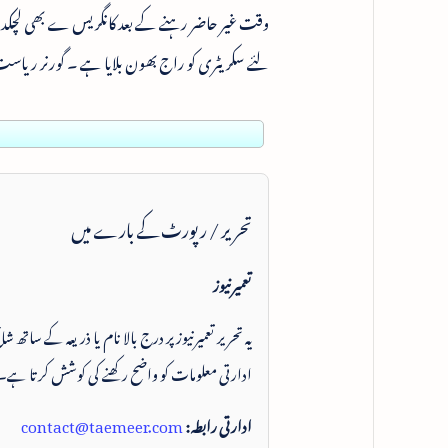
وقت غیر حاضر رہنے کے بعد کانگریس ے بھی لچکدار
لئے سکریٹری کو راج بھون بلایا ہے ۔ گورنر ریاست
تحریر / رپورٹ کے بارے میں
تعمیرنیوز
یہ تحریر تعمیرنیوز پر درج بالا نام یا ذریعہ کے ساتھ
ادارتی معلومات کو واضح رکھنے کی کوشش کرتا ہے۔
ادارتی رابطہ:
contact@taemeer.com