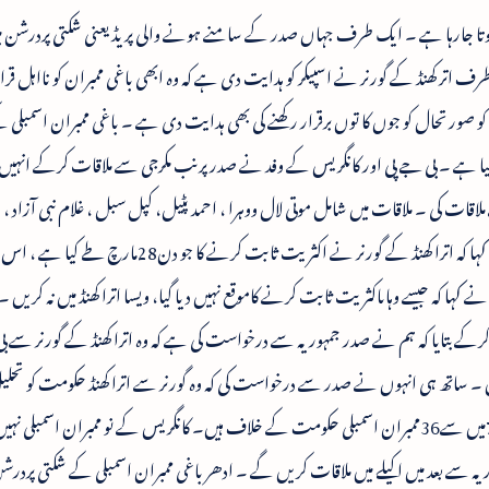
ا ہوتا جارہا ہے ۔ ایک طرف جہاں صدر کے سامنے ہونے والی پریڈ یعنی شکتی پردرشن م
رف اتر کھنڈ کے گورنر نے اسپیکر کو ہدایت دی ہے کہ وہ ابھی باغی ممبران کو نااہل قرا
ی نہ کریں۔ ساتھ ہی ساتھ گورنر نے18مارچ کو صورتحال کو جوں کا توں برقرار رکھنے کی بھی ہدایت دی ہے ۔ باغی ممبران اسم
گیا ہے ۔ بی جے پی اور کانگریس کے وفد نے صدر پرنب مکرجی سے ملاقات کرکے انہیں
اقات کی ۔ ملاقات میں شامل موتی لال ووہرا ، احمد پٹیل، کپل سبل ، غلام نبی آزاد
انٹونی اور امبیکا سونی نے بتایا کہ انہوں نے صدر سے کہا کہ اترا کھنڈ کے گورنر نے اکثریت ثابت کر
ہا کہ جیسے وہاںاکثریت ثابت کرنے کاموقع نہیں دیا گیا، ویسا اترا کھنڈ میں نہ کریں ۔ 
کے بتایا کہ ہم نے صدر جمہوریہ سے درخواست کی ہے کہ وہ اترا کھنڈ کے گورنر سے بی
ں ۔ ساتھ ہی انہوں نے صدر سے درخواست کی کہ وہ گورنر سے اترا کھنڈ حکومت کو تحل
کہیں۔ وجئے ورگیہ نے دعویٰ کیا کہ ریاست کے70میں سے36ممبران اسمبلی حکومت کے خلاف ہیں۔ کانگریس کے نو ممبران اسمبلی ن
مہوریہ سے بعد میں اکیلے میں ملاقات کریں گے ۔ ادھر باغی ممبران اسمبلی کے شکتی پرد