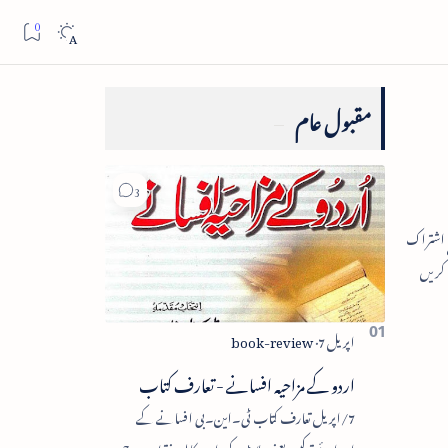
مقبول عام
اردو کے مزاحیہ افسانے - تعارف کتاب
7/اپریل تعارف کتاب ٹی۔این۔بی افسانے کے
اجزائے ترکیبی یعنی پلاٹ، کردار، مکالمہ، نقطۂ عروج،