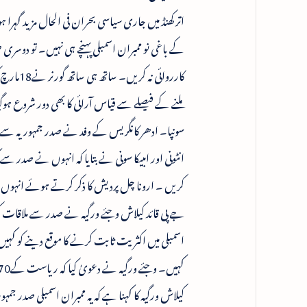
اتر کھنڈ میں جاری سیاسی بحران فی الحال مزید گہر
کے باغی نو ممبران اسمبلی پہنچے ہی نہیں۔ تو دوسری ط
کارروائ
ملنے کے فیصلے سے قیاس آرائی کا بھی دور شروع ہو
سونپا۔ ادھر کانگریس کے وفد نے صدر جمہوریہ سے مل
کریں ۔ ارونا چل پردیش کا ذکر کرتے ہوئے انہوں نے ک
جے پی قائد کیلاش وجئے ورگیہ نے صدر سے ملاقات کر
اسمبلی میں اکثریت ثابت کرنے کا موقع دینے کو کہی
کیلاش ورگیہ کا کہنا ہے کہ یہ ممبران اسمبلی صدر ج