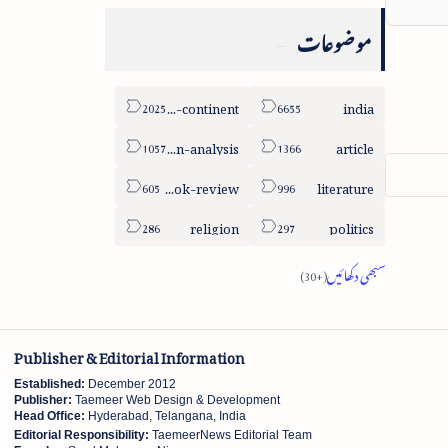
موضوعات
sub-continent
india
column-analysis
article
book-review
literature
religion
politics
Publisher & Editorial Information
Established:
December 2012
Publisher:
Taemeer Web Design & Development
Head Office:
Hyderabad, Telangana, India
Editorial Responsibility:
TaemeerNews Editorial Team