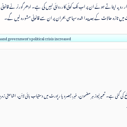
 رویہ اپناتے ہوئے ان پر اب تک کوئی کارروائی نہیں کی ہے۔ ادھر گورنر نے قانون
 میں تازہ حالات کے بعد پیدا شدہ سیاسی بحران پر ان سے قانونی مشورہ لیں گے۔
and government's political crisis increased
 شائع کی گئی ہے۔ تعمیرنیوز ہر مضمون، خبر، تبصرہ یا رپورٹ میں دستیاب بائی لائن، اشاعتی زمرہ