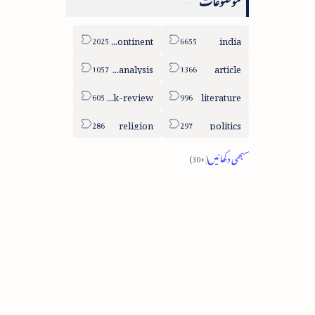
sub-continent
india
column-analysis
article
book-review
literature
religion
politics