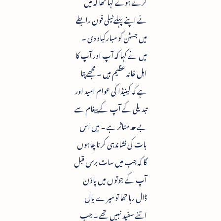
کرتے ہوئے کہا تھا کہ میں
نے اپنے پہلے ٹیلی فون رابطے
میں جسٹن کو مبارکباد دی ۔
میں نے کہا کہ آپ اور آپ کا
اہل خانہ عظیم ہیں ۔ مجھے پتا
ہے کہ کینیڈا کی عوام امید اور
تبدیلی کے آپ کے پیغام سے
بے حد متاثر ہے ۔ میں اس
بات کی نشاندہی کرنا چاہوں
گا کہ جب میں سات برس قبل
آپ کے جوتوں میں پاؤن
ڈال رہا تھا تو میرے بال
اتنے سفید نہیں تھے ۔ جب