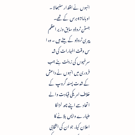
انہوں نے اقتدار سنبھالا ۔
اوباما47برس کے تھے۔
جسٹن ٹروڈو سابق وزیر اعظم
پیری ٹروڈو کے بیٹے ہیں ۔ وہ ا
س وقت اخبارات کی شہ
سرخیوں کی زینت بنے جب
فروری میں انہوں نے داعش
کے شدت پسند گروپ کے
خلاف امریکی قیادت والے
اتحاد سے اپنے چھ لڑاکا
طیارے واپس بلانے کا
اعلان کیا، جو ان کی انتخابی