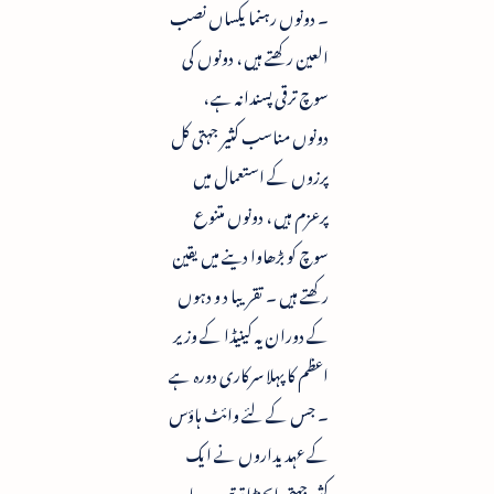
۔ دونوں رہنما یکساں نصب
العین رکھتے ہیں ، دونوں کی
سوچ ترقی پسندانہ ہے ،
دونوں مناسب کثیر جہتی کل
پرزوں کے استعمال میں
پرعزم ہیں ، دونوں متنوع
سوچ کو بڑھاوا دینے میں یقین
رکھتے ہیں ۔ تقریبا د و دہوں
کے دوران یہ کینیڈا کے وزیر
اعظم کا پہلا سرکاری دورہ ہے
۔ جس کے لئے وائٹ ہاؤس
کے عہدیداروں نے ایک
کثیر جہتی ایجنڈا ترتیب دیا