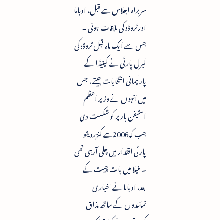
سربراہ اجلاس سے قبل، اوباما
اور ٹروڈوکی ملاقات ہوئی ۔
جس سے ایک ماہ قبل ٹروڈوکی
لبرل پارٹی نے کینیڈا کے
پارلیمانی انتخابات جیتے ، جس
میں انہوں نے وزیر اعظم
اسٹیفن ہار پر کو شکست دی
جب کہ2006سے کنزرویٹو
پارٹی اقتدار میں چلی آرہی تھی
۔ منیلا میں بات چیت کے
بعد، اوباما نے اخباری
نمائندوں کے ساتھ مذاق