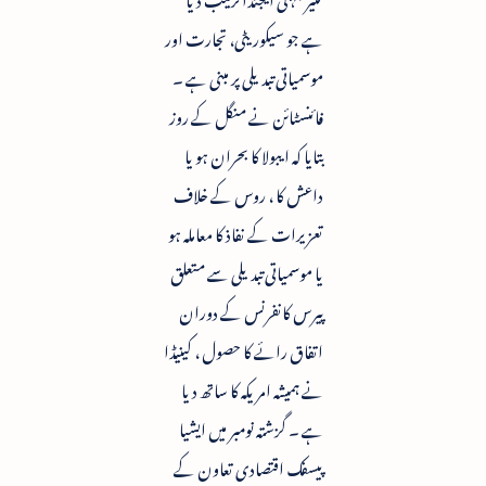
ہے جو سیکوریٹی، تجارت اور
موسمیاتی تبدیلی پر مبنی ہے ۔
فائنسٹائن نے منگل کے روز
بتایا کہ ایبولا کا بحران ہو یا
داعش کا ، روس کے خلاف
تعزیرات کے نفاذ کا معاملہ ہو
یا موسمیاتی تبدیلی سے متعلق
پیرس کانفرنس کے دوران
اتفاق رائے کا حصول ، کینیڈا
نے ہمیشہ امریکہ کا ساتھ دیا
ہے ۔ گزشتہ نومبر میں ایشیا
پیسفک اقتصادی تعاون کے