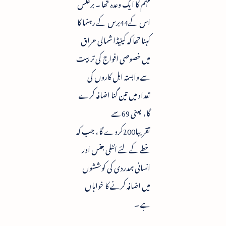
مہم کا ایک وعدہ تھا ۔ برعکس
اس کے44برس کے رہنما کا
کہنا تھا کہ کینیڈا شمالی عراق
میں خصوصی افواج کی تربیت
سے وابستہ اہل کاروں کی
تعداد میں تین گنا اضافہ کرے
گا ، یعنی 69سے
تقریبا200کردے گا ، جب کہ
خطے کے لئے انٹلی جنس اور
انسانی ہمدردی کی کوششوں
میں اضافہ کرنے کا خواہاں
ہے ۔