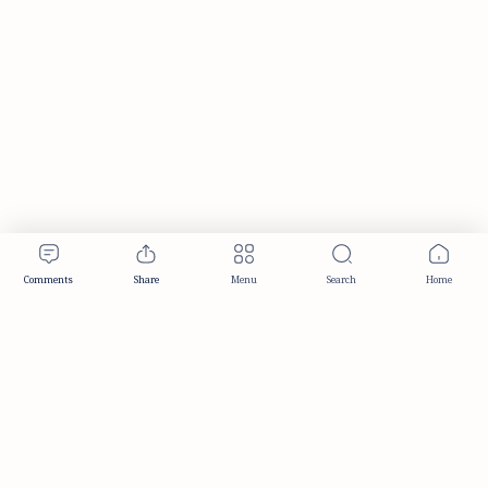
Publisher & Editorial Information
Established:
December 2012
Publisher:
Taemeer Web Design & Development
Head Office:
Hyderabad, Telangana, India
Editorial Responsibility:
TaemeerNews Editorial Team
Founder:
Syed Mukarram Niyaz
ISSN:
2349-0268