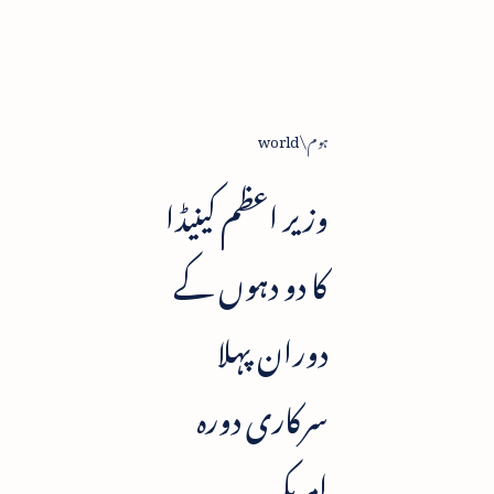
ہوم
world
وزیر اعظم کینیڈا
کا دو دہوں کے
دوران پہلا
سرکاری دورہ
امریکہ