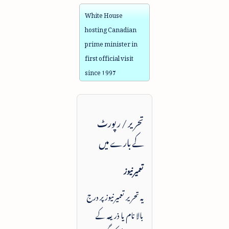
White House
hosting Canadian
prime minister in
first official visit
since 1997
تحریر / رپورٹ
کے بارے میں
تعمیرنیوز
یہ تحریر تعمیرنیوز پر درج
بالا نام یا ذریعہ کے