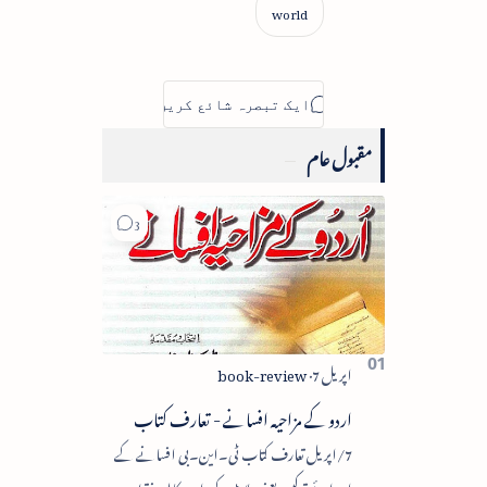
مقبول عام
اردو کے مزاحیہ افسانے - تعارف کتاب
7/اپریل تعارف کتاب ٹی۔این۔بی افسانے کے
اجزائے ترکیبی یعنی پلاٹ، کردار، مکالمہ، نقطۂ