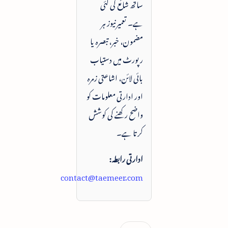
ساتھ شائع کی گئی
ہے۔ تعمیرنیوز ہر
مضمون، خبر، تبصرہ یا
رپورٹ میں دستیاب
بائی لائن، اشاعتی زمرہ
اور ادارتی معلومات کو
واضح رکھنے کی کوشش
کرتا ہے۔
ادارتی رابطہ:
contact@taemeer.com