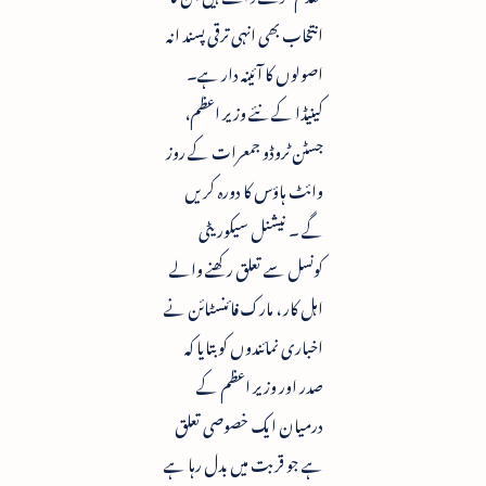
انتخاب بھی انہی ترقی پسند انہ
اصولوں کا آئینہ دار ہے۔
کینیڈا کے نئے وزیر اعظم،
جسٹن ٹروڈو جمعرات کے روز
وائٹ ہاؤس کا دورہ کریں
گے ۔ نیشنل سیکوریٹی
کونسل سے تعلق رکھنے والے
اہل کار ، مارک فائنسٹائن نے
اخباری نمائندوں کو بتایا کہ
صدر اور وزیر اعظم کے
درمیان ایک خصوصی تعلق
ہے جو قربت میں بدل رہا ہے