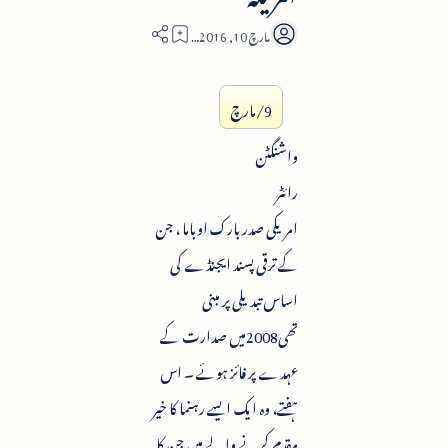
3
9/مارچ
واشنگٹن
رائٹر
امریکی صدربارک اوباما ، جن
کے ترقی پسند ایجنڈے کی
اساس تبدیلی پر مبنی
تھی2008میں صدارت کے
عہدے پر فائز ہوئے ۔ اس
ہفتے، وہ ایک ایسے رہنما کا خیر
مقدم کرنے والے ہیں جن کا