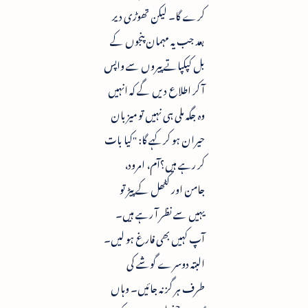
کرے گا۔ لیکن تھوڑی دیر
بعد جب یہ مہمان پنجوں کے
بل کپکپاتے پیروں سے واپس
آ کر اطلاع دیں گے کہ انہیں
وہ جگہ ملی ہی نہیں تو میزبان
حیران ہو کر کہے گا: "کیا بات
کر رہے ہیں؟آم، امرود،
جامن اور کٹھل کے پیڑ تو
یہیں سے نظر آ رہے ہیں۔
آپ کہیں بھی فارغ ہو لیں۔
البتہ دوسرے گوشے کی
طرف ہر گز نہ جائیں۔ وہاں