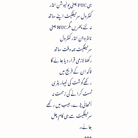
ہی PUC یعنی پولیوشن انڈر
کنٹرول سرٹیفکیٹ اپنے ساتھ
نہ لئے پھریں مگر NUC یعنی
نائٹروجن انڈر کنٹرول
سرٹیفکیٹ ہمہ وقت ساتھ
رکھنا لازمی قرار دیا جائے گا
تاکہ ان کے فریج میں
رکھےگوشت کی لیباریٹری
ٹسٹ کرانے کی زحمت نہ
اُٹھانی پڑے، جیب میں رکھے
سرٹیفکیٹ سے ہی کام چل
جائے۔
***