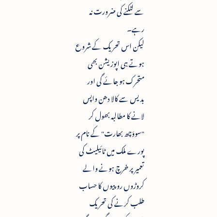
سے لٹکنے کی ضرورت نہ
رہے۔
لیکن اس تحریک کے شروع
ہوتے ہی اپوزیشن بھی
متحرک ہو جائے گی اور
بدیس سے کالا دھن واپس
لانے کا مطالبہ بھول کر
"سووَچھ بھارت" کے نام پر
پورے ملک میں ٹائیلیٹ کی
تعمیر پر خرچ ہونے والے
کروڑوں روپیوں کا حساب
طلب کرنے کی تحریک