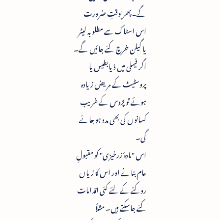
گے۔پھر بوقتِ ضرورت
اس اسٹاک سے مطلوبہ لیٹر
یا گیلن خرچ کئے جائیں گے۔
اگر فیملی میں ذیابطیس یا
پروسٹیٹ کے مریض زیادہ
ہوئے تو پڑوس کے غریب
کسانوں کی بھی مدد ہو جائے
گی۔
اس "مادۂ زرخیزی" کو مقبولِ
عام بنانے اور اس کا زیاں
روکنے کے لئے کئی اقدامات
کئے جاسکتے ہیں۔ مثلاً