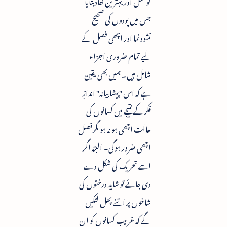
کو مکمل اور بہترین کھاد بتایا
جس میں پودوں کی صحیح
نشوونما اور اچھی فصل کے
لیے تمام ضروری اجزاء
شامل ہیں۔ ہمیں بھی یقین
ہے کہ اس "پیشابیانہ" اندازِ
فکر کے نتیجے میں کسانوں کی
حالت اچھی ہو نہ ہو مگرفصل
اچھی ضرور ہوگی۔ البتہ اگر
اسے تحریک کی شکل دے
دی جائے تو شاید درختوں کی
شاخوں پر اتنے پھل لٹکیں
گے کہ غریب کسانوں کو ان