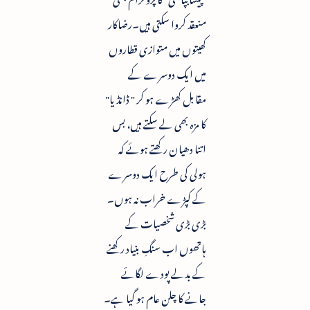
منعقد کروا سکتی ہیں۔رضاکار
کھیتوں میں متوازی قطاروں
میں ایک دوسرے کے
مقابل کھڑے ہو کر " ڈانڈیا"
کا مزہ بھی لے سکتے ہیں، بس
اتنا دھیان رکھتے ہوئے کہ
ہولی کی طرح ایک دوسرے
کے کپڑے خراب نہ ہوں۔
بڑی بڑی شخصیات کے
ہاتھوں اب سنگِ بنیاد رکھنے
کے بدلے پودے لگائے
جانے کا چلن عام ہو گیا ہے۔