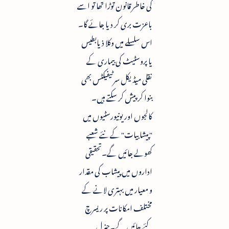
کی خاطر قانون توڑا تھا تو اسے
باعزت بری کر دیا جائے گا۔
اس سلسلے میں وکلا ذیابطیس
یا پروسٹیٹ کی بیماری کے
نقلی میڈیکل سرٹیفیکٹس بھی
بنوا کر پیش کر سکتے ہیں۔
کالجوں اور یونیورسٹیوں میں
"پیشابیات" کے نئے شعبے
کھولے جائیں گے۔تحقیقی
اداروں میں پیشاب کی مقدار
و معیار میں بہتری لانے کے
مختلف امکانات پر ریسرچ
کئے جائیں گے۔جنرل