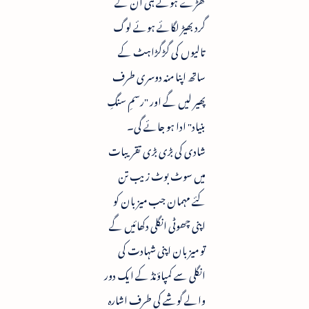
کھڑے ہوتے ہی ان کے
گرد بھیڑ لگائے ہوئے لوگ
تالیوں کی گڑگڑاہٹ کے
ساتھ اپنا منہ دوسری طرف
پھیر لیں گے اور "رسمِ سنگِ
بنیاد" ادا ہو جائے گی۔
شادی کی بڑی بڑی تقریبات
میں سوٹ بوٹ زیب تن
کئے مہمان جب میزبان کو
اپنی چھوٹی انگلی دکھائیں گے
تو میزبان اپنی شہادت کی
انگلی سے کمپاؤنڈ کے ایک دور
والے گوشے کی طرف اشارہ