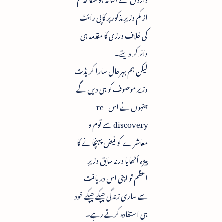
از کم وزیرِ مذکور پر کاپی رائٹ
کی خلاف ورزی کا مقدمہ ہی
دائر کر دیتے۔
لیکن ہم بہرحال سارا کریڈٹ
وزیر موصوف کو ہی دیں گے
جنہوں نے اس re-
discovery سے قوم و
معاشرے کو فیض پہنچانے کا
بیڑہ اُٹھایا ورنہ سابق وزیرِ
اعظم تو اپنی اس دریافت
سے ساری زندگی چپکے چپکے خود
ہی استفادہ کرتے رہے۔