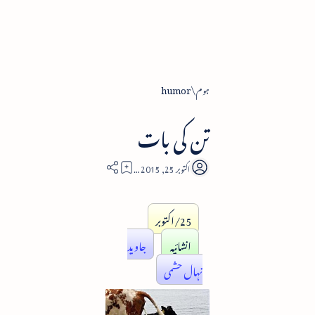
ہوم
humor
تن کی بات
7
25/اکتوبر
انشائیہ
جاوید
نہال حشمی