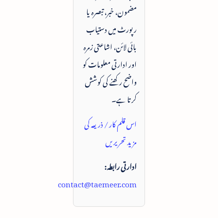
مضمون، خبر، تبصرہ یا
رپورٹ میں دستیاب
بائی لائن، اشاعتی زمرہ
اور ادارتی معلومات کو
واضح رکھنے کی کوشش
کرتا ہے۔
اس قلم کار / ذریعہ کی
مزید تحریریں
ادارتی رابطہ:
contact@taemeer.com