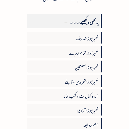
یہ بھی دیکھیے ۔۔۔
تعمیرنیوز: تعارف
تعمیرنیوز: تمام زمرے
تعمیرنیوز: مصنفین
تعمیرنیوز: تحریری مقابلے
اردو کتابیات و کتب خانہ
تعمیرنیوز: آرکائیو
اہم روابط