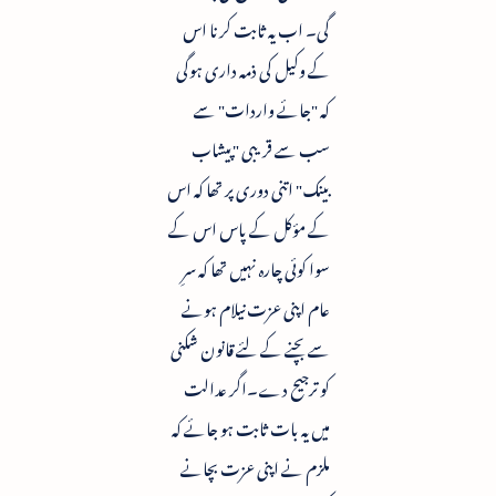
گی۔ اب یہ ثابت کرنا اس
کے وکیل کی ذمہ داری ہوگی
کہ "جائے واردات" سے
سب سے قریبی "پیشاب
بینک" اتنی دوری پر تھا کہ اس
کے مؤکل کے پاس اس کے
سوا کوئی چارہ نہیں تھا کہ سرِ
عام اپنی عزت نیلام ہونے
سے بچنے کے لئے قانون شکنی
کو ترجیح دے۔اگر عدالت
میں یہ بات ثابت ہو جائے کہ
ملزم نے اپنی عزت بچانے