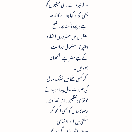
۔ ڈائپر بنانے والی کمپنیوں کو
بھی مجبور کیا جائے گا کہ وہ
اپنے ہر پروڈکٹ پر واضح
لفظوں میں "ضروری ا نتباہ:
ڈائپر کا استعمال زراعت
کےلیے مضر ہے" لکھنا نہ
بھولیں۔
اگر کسی خطّے میں خشک سالی
کی صورتِ حال پیدا ہو جائے
تو فلاحی تنظیمیں بڑی تعداد میں
رضاکاروں کو بھی اکٹھا کر
سکتی ہیں اور اجتماعی
"پیشابپاشی" کا پروگرام بھی