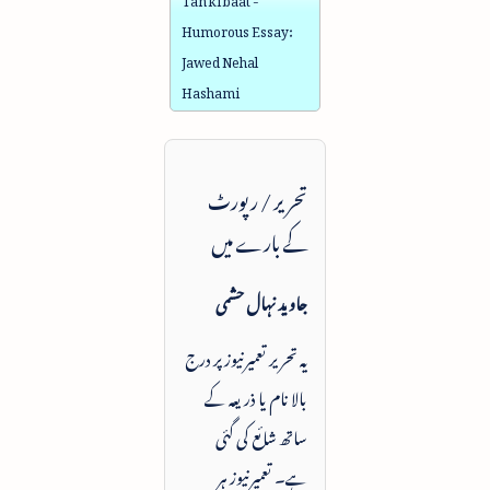
Humorous Essay:
Jawed Nehal
Hashami
تحریر / رپورٹ
کے بارے میں
جاوید نہال حشمی
یہ تحریر تعمیرنیوز پر درج
بالا نام یا ذریعہ کے
ساتھ شائع کی گئی
ہے۔ تعمیرنیوز ہر