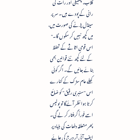
گلاب، چنبیلی اور رات کی
رانی کے پودے ہیں۔ سر پر
سینڈل پڑنے کی صورت میں،
میں کچھ نہیں کر سکوں گا۔"
اس قومی اثاثے کے تحفظ
کے لئے کچھ نئے قوانین بھی
بنائے جائیں گے۔ اگر کوئی
کھلے عام سڑک کے کنارے
اس "سنہری رقیق" کو ضائع
کرتا ہوا نظر آئےگا تو پولیس
اسے فوراً گرفتار کر لے گی۔
پھر متعلقہ دفعات کی بنیاد پر
ایف آئی آر درج کی جائے