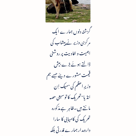
گزشتہ دنوں ہمارے ایک
مرکزی وزیر نے پیشاب کی
اہمیت و افادیت پر روشنی
ڈالتے ہوئے بڑے بیش
قیمت مشورے دیئے جسے ہم
وزیرِ اعظم کی "میک اِن
انڈیا"تحریک کا توسیعی حصہ
مانتے ہیں۔ظاہر ہے مذکورہ
تحریک کی کامیابی کا سارا
دارومدار ہمارے قدرتی بلکہ