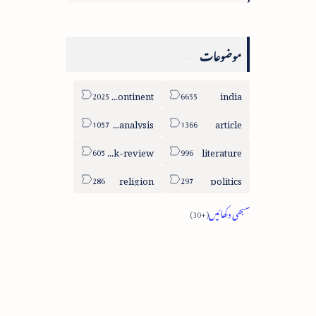
موضوعات
sub-continent
india
column-analysis
article
book-review
literature
religion
politics