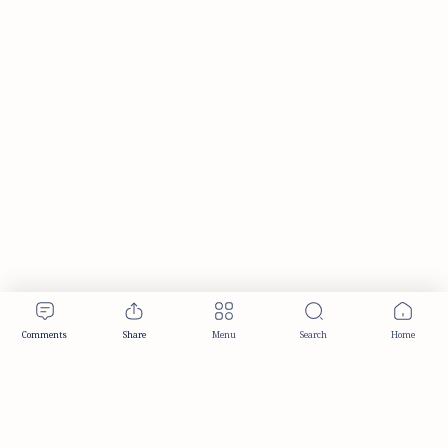
Publisher & Editorial Information
Established:
December 2012