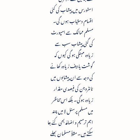
اسٹورس میں پیشاب کی کئی
اقسام دستیاب ہوں گی۔
مسلم ممالک سے امپورٹ
کی گئی پیشاب سب سے
زیادہ مہنگی ہو گی کیوں کہ
گوشت یا بیف زیادہ کھانے
کی وجہ سے ان پیشابوں میں
نائٹروجن کی فیصدی مقدار
زیادہ ہوگی۔ بلکہ اس تناظر
میں مسلم پرسنل لا میں چند
اہم ترمیم و اضافہ بھی کئے جا
سکتے ہیں۔ مثلاً مسلمان بھلے