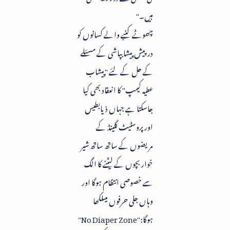
ہیں۔"
چھوٹے کنبے والے کسانوں کو
درپیش پیشابپاشی کے مسئلے
کے حل کے لئے "پیشاب
عطیہ کیمپ" کا انعقاد بھی کیا
جاسکتا ہے جہاں ذیابطیس
اور پروسٹیٹ گلینڈ کے
مریضوں کے ساتھ ساتھ شیر
خوار بچوں کے لیٹنے کا الگ
سے خصوصی انتظام ہوگا اور
وہاں جلی حرفوں میںلکھا
ہوگا:"No Diaper Zone"