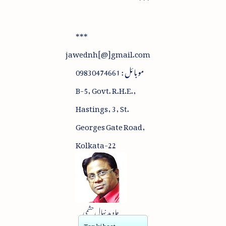
***
jawednh[@]gmail.com
موبائل : 09830474661
B-5, Govt. R.H.E.,
Hastings, 3, St.
Georges Gate Road,
Kolkata-22
جاوید نہال حشمی
Tan ki baat -