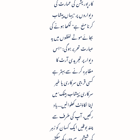
کارپوریشن کی عمارت کی
دیواروں پر "یہاں پیشاب
کرنا منع ہے" لکھا ہونے کی
بجائے موٹے لفظوں میں یہ
عبارت تحریر ہوگی: "اس
دیوار پر تجریدی آرٹ کا
مظاہرہ کرنے سے بہتر ہے
کسی قریبی سرکاری یا غیر
سرکاری 'پیشاب بینک' میں
اپنا اکاؤنٹ کھلوالیں...یاد
رکھیں، آپ کی طرف سے
چند بوتلیں ایک کسان کو زہر
کی شیشی سے دور رکھ سکتی