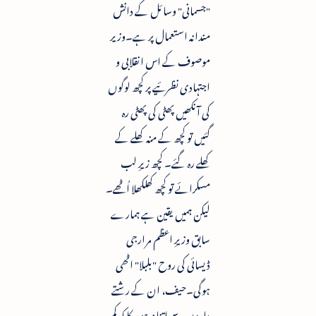
"جسمانی" وسائل کے دانش
مندانہ استعمال پر ہے۔وزیر
موصوف کے اس انقلابی و
اجتہادی نظرئیے پر کچھ لوگوں
کی آنکھیں پھٹی کی پھٹی رہ
گئیں تو کچھ کے منہ کھلے کے
کھلے رہ گئے۔ کچھ زیرِ لب
مسکرائے تو کچھ کھلکھلا اُٹھے۔
لیکن ہمیں یقین ہے ہمارے
سابق وزیرِ اعظم مرارجی
ڈیسائی کی روح "بلبلا" اٹھی
ہوگی۔حیف، ان کے رشتے
داروں سے اتنا نہ ہو سکا کہ کم