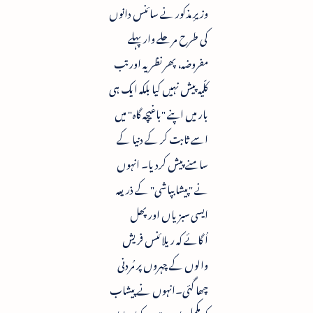
وزیرِ مذکور نے سائنس دانوں
کی طرح مرحلے وار پہلے
مفروضہ، پھر نظریہ اور تب
کلّیہ پیش نہیں کیا بلکہ ایک ہی
بار میں اپنے "باغیچہ گاہ" میں
اسے ثابت کر کے دنیا کے
سامنے پیش کردیا۔ انہوں
نے "پیشابپاشی" کے ذریعہ
ایسی سبزیاں اور پھل
اُگائے کہ ریلائنس فریش
والوں کے چہروں پر مُردنی
چھا گئی۔انہوں نے پیشاب