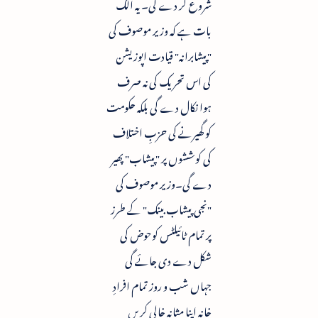
شروع کر دے گی۔ یہ الگ
بات ہے کہ وزیر موصوف کی
"پیشابرانہ" قیادت اپوزیشن
کی اس تحریک کی نہ صرف
ہوا نکال دے گی بلکہ حکومت
کو گھیرنے کی حزبِ اختلاف
کی کوششوں پر "پیشاب" پھیر
دے گی۔وزیر موصوف کی
"نجی پیشاب بینک" کے طرز
پر تمام ٹائیلٹس کوحوض کی
شکل دے دی جائے گی
جہاں شب و روز تمام افرادِ
خانہ اپنا مثانہ خالی کریں