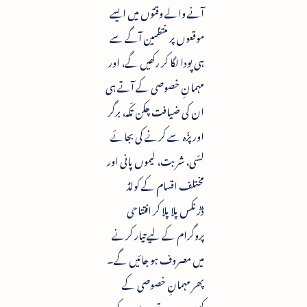
آنے والے وقتوں میں ایسے
موقعوں پر منتظمین آگے سے
ہی پودا لگا کر رکھیں گے، اور
مہمانِ خصوصی کے آتے ہی
ان کی ضیافت چکن تکّہ، برگر
اور پزّہ سے کرنے کی بجائے
لسّی، شربت، لیموں پانی اور
مختلف اقسام کے کولڈ
ڈڑنکس پلا پلا کر افتتاحی
پروگرام کے لیے تیار کرنے
میں مصروف ہو جائیں گے۔
پھر مہمانِ خصوصی کے