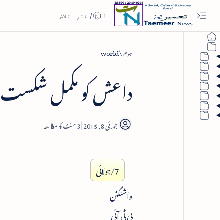
ہوم
world
داعش کو مکمل شکست دی
3
7/جولائی
واشنگٹن
پی ٹی آئی