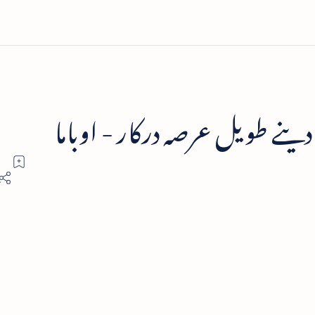
نے طویل عرصہ درکار - اوباما