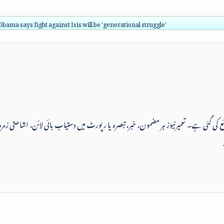
bama says fight against Isis will be 'generational struggle'
 شائع کی گئی ہے۔ تعمیرنیوز ہر مضمون، خبر، تبصرہ یا رپورٹ میں دستیاب بائی لائن، اشاعتی زمرہ