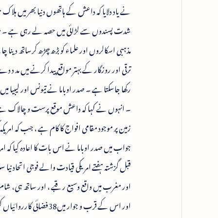
نے یاد دلایا کہ داعش کے ہاتھوں دنیا بھر میں ہلا
شدت پسندوں سے لڑائی میں حصہ لے رہی ہے ۔ صدر 
مذہبی اسکالروں اور علماء کو بڑھ چڑھ کرساتھ دینا چ
ترقی اور روزگار کے بہتر مواقع پیدا کرنے میں 
رکھا جاسکتا ہے ۔ صدر اوباما نے تیونس اور لیبیا 
۔ انہوں نے کہا کہ داعش موقع پرست و چالاک ہے ،
زمین پر موجود مقامی افواج کا کام ہے ، جب کہ امری
جواب میں صدر اوباما نے اس بات کا اعادہ کیا کہ ا
قبل گزشتہ ہفتے امریکی قیادت والے فوجی اتحاد
اور مغرب میں واقع وسیع رقبے ، اور ساتھ ہی، شام
اور اس کے قرب و جوار میں38فضائی کارروائیاں کیں۔