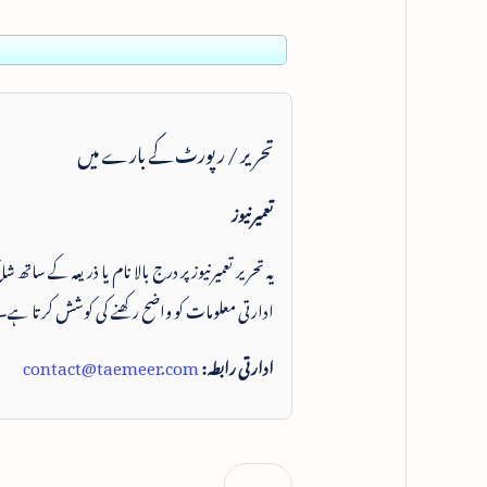
تحریر / رپورٹ کے بارے میں
تعمیرنیوز
یہ تحریر تعمیرنیوز پر درج بالا نام یا ذریعہ کے ساتھ
ادارتی معلومات کو واضح رکھنے کی کوشش کرتا ہے۔
ادارتی رابطہ:
contact@taemeer.com