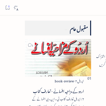
مقبول عام
اردو کے مزاحیہ افسانے - تعارف کتاب
7/اپریل تعارف کتاب ٹی۔این۔بی افسانے کے
اجزائے ترکیبی یعنی پلاٹ، کردار، مکالمہ، نقطۂ عروج،