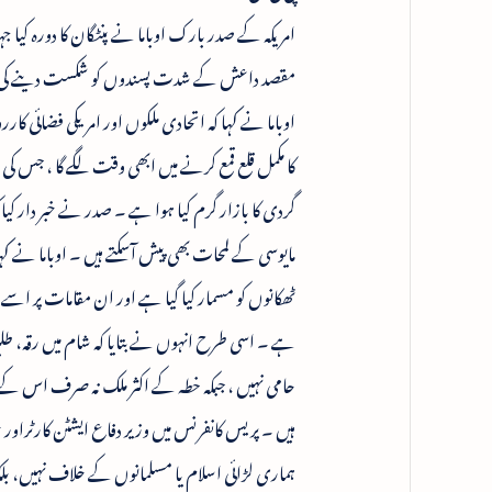
امریکہ کے صدر بارک اوباما نے پنٹگان کا دورہ کی
مقصد داعش کے شدت پسندوں کو شکست دینے کی حکم
اوباما نے کہا کہ اتحادی ملکوں اور امریکی فضائی 
کا مکمل قلع قمع کرنے میں ابھی وقت لگے گا ، جس
گردی کا بازار گرم کیا ہوا ہے ۔ صدر نے خبر دار 
مایوسی کے لمحات بھی پیش آسکتے ہیں ۔ اوباما نے
ٹھکانوں کو مسمار کیا گیا ہے اور ان مقامات پر اس
ہے ۔ اسی طرح انہوں نے بتایا کہ شام میں رقہ، طلبی
حامی نہیں ، جبکہ خطہ کے اکثر ملک نہ صرف اس کے 
ہیں ۔ پریس کانفرنس میں وزیر دفاع ایشٹن کارٹراو
ہماری لڑائی اسلام یا مسلمانوں کے خلاف نہیں،