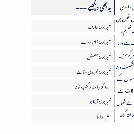
یہ بھی دیکھیے ۔۔۔
ن برادری
س ضمن میں
تعمیرنیوز: تعارف
 تعلیم ،
تعمیرنیوز: تمام زمرے
ے سے دور
سرگرم ہیں
تعمیرنیوز: مصنفین
 شکست دینا
تعمیرنیوز: تحریری مقابلے
یک سوال کے
اردو کتابیات و کتب خانہ
ملاقات سے
تعمیرنیوز: آرکائیو
ق کے شمال
اختہ گڑھ
اہم روابط