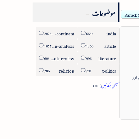
موضوعات
Barack O
sub-continent
india
column-analysis
article
book-review
literature
religion
politics
 اور