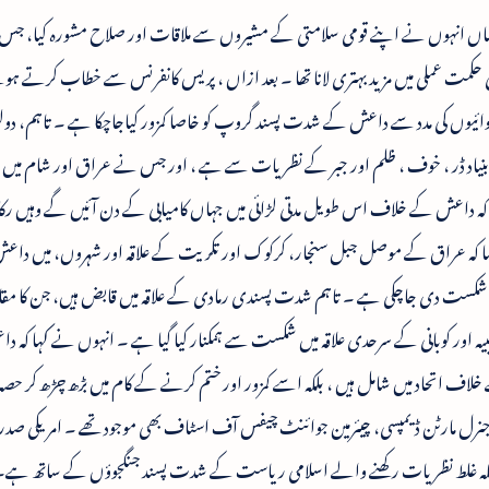
ا جہاں انہوں نے اپنے قومی سلامتی کے مشیروں سے ملاقات اور صلاح مشورہ کیا، جس
ت عملی میں مزید بہتری لانا تھا ۔ بعد ازاں ، پریس کانفرنس سے خطاب کرتے ہو
کارروائیوں کی مدد سے داعش کے شدت پسند گروپ کو خاصا کمزور کیاجاچکا ہے ۔ تاہم، دو
 کی بنیاد ڈر ، خوف ، ظلم اور جبر کے نظریات سے ہے ، اور جس نے عراق اور شام می
کیا کہ داعش کے خلاف اس طویل مدتی لڑائی میں جہاں کامیابی کے دن آئیں گے وہیں ر
 کہا کہ عراق کے موصل جبل سنجار، کرکوک اور تکریت کے علاقہ اور شہروں، میں دا
ے شکست دی جاچکی ہے ۔ تاہم شدت پسندی رمادی کے علاقہ میں قابض ہیں، جن کا مقابلہ
ہ اور کوبانی کے سرحدی علاقہ میں شکست سے ہمکنار کیا گیا ہے ۔ انہوں نے کہا کہ داع
خلاف اتحاد میں شامل ہیں ، بلکہ اسے کمزور اور ختم کرنے کے کام میں بڑھ چڑھ کر ح
ر جنرل مارٹن ڈیمپسی، چیئرمین جوائنٹ چیفس آف اسٹاف بھی موجود تھے ۔ امریکی صدر 
 بلکہ غلط نظریات رکھنے والے اسلامی ریاست کے شدت پسند جنگجوؤں کے ساتھ ہے۔