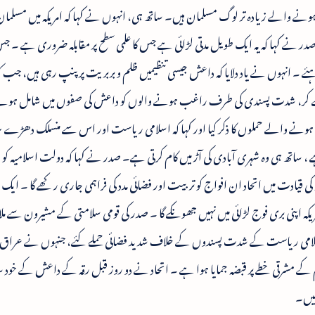
ک ہونے والے زیادہ تر لوگ مسلمان ہیں۔ ساتھ ہی، انہوں نے کہا کہ امریکہ میں مسلما
نے کہا کہ یہ ایک طویل مدتی لڑائی ہے جس کا علمی سطح پر مقابلہ ضروری ہے ۔ ج
اہئے ۔ انہوں نے یاد دلایا کہ داعش جیسی تنظیمیں ظلم و بربریت پر پنپ رہی ہیں، جب کہ
مد د دے کر، شدت پسندی کی طرف راغب ہونے والوں کو داعش کی صفوں میں شامل ہون
میں ہونے والے حملوں کا ذکر کیا اور کہا کہ اسلامی ریاست اور اس سے منسلک دھڑے 
 ساتھ ہی وہ شہری آبادی کی آڑ میں کام کرتی ہے۔ صدر نے کہا کہ دولت اسلامیہ کو
کہ کی قیادت میں اتحاد ان افواج کو تربیت اور فضائی مدد کی فراہمی جاری رکھے گا ۔ ا
مریکہ اپنی بری فوج لڑائی میں نہیں جھونکے گا ۔ صدر کی قومی سلامتی کے مشیرون سے 
 نیا سلامی ریاست کے شدت پسندوں کے خلاف شدید فضائی حملے کئے، جنہوں نے عرا
 کے مشرقی خطے پر قبضہ جمایا ہوا ہے ۔ اتحاد نے دو روز قبل رقہ کے داعش کے خود س