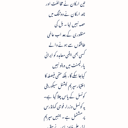
تین ارکان نے مخالفت اور
چھ ارکان نے ووٹنگ میں
حصہ نہیں لیا ۔ بل کی
منظوری کے بعد اب عالمی
طاقتوں سے ہونے والے
کسی بھی ایٹمی معاہدہ کو ایرانی
پارلیمنٹ میں ویٹو نہیں
کیاجاسکے گا ، بلکہ حتمی فیصلہ کا
اختیار سپریم نیشنل سیکوریٹی
کونسل کے پاس چلا گیا ہے۔
یہ کونسل وزرا، فوجی کمانڈرس
پر مشتمل ہے ۔ جنہیں سپریم
لیڈر علی خامنہ ای نے مقرر