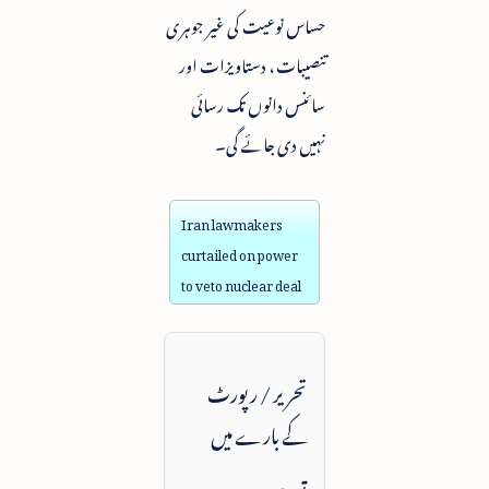
حساس نوعیت کی غیر جوہری
تنصیبات ، دستاویزات اور
سائنس دانوں تک رسائی
نہیں دی جائے گی۔
Iran lawmakers
curtailed on power
to veto nuclear deal
تحریر / رپورٹ
کے بارے میں