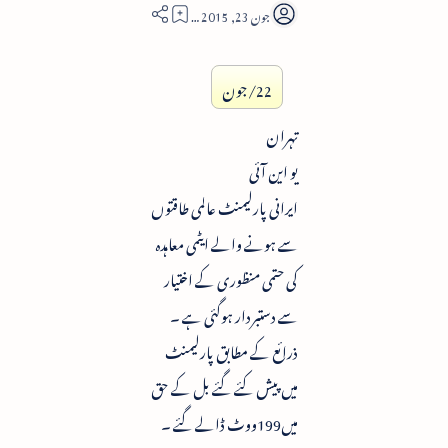
2
22/جون
تہران
یو این آئی
ایرانی پارلیمنٹ عالمی طاقتوں
سے ہونے والے ایٹمی معاہدہ
کی حتمی منظوری کے اختیار
سے دستبردار ہوگئی ہے ۔
ذرائع کے مطابق پارلیمنٹ
میں پیش کئے گئے بل کے حق
میں199ووٹ ڈالے گئے ۔