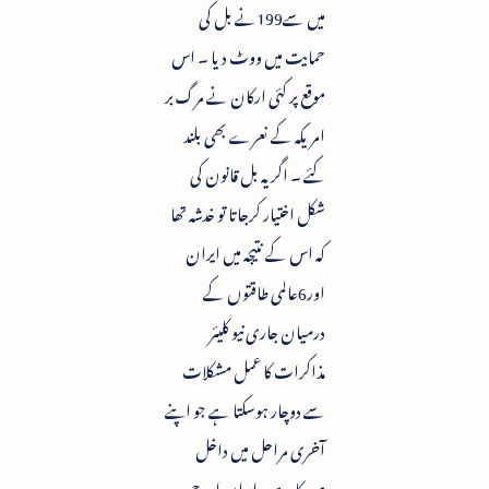
میں سے199نے بل کی
حمایت میں ووٹ دیا ۔ اس
موقع پر کئی ارکان نے مرگ بر
امریکہ کے نعرے بھی بلند
کئے ۔ اگر یہ بل قانون کی
شکل اختیار کرجاتا تو خدشہ تھا
کہ اس کے نتیجہ میں ایران
اور6عالمی طاقتوں کے
درمیان جاری نیو کلیئر
مذاکرات کا عمل مشکلات
سے دوچار ہوسکتا ہے جو اپنے
آخری مراحل میں داخل
ہوچکا ہے۔ ایران اور چھ