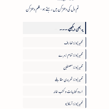
تم دل کی دھڑکن میں رہتے ہو - فلم دھڑکن
یہ بھی دیکھیے ۔۔۔
تعمیرنیوز: تعارف
تعمیرنیوز: تمام زمرے
تعمیرنیوز: مصنفین
تعمیرنیوز: تحریری مقابلے
اردو کتابیات و کتب خانہ
تعمیرنیوز: آرکائیو