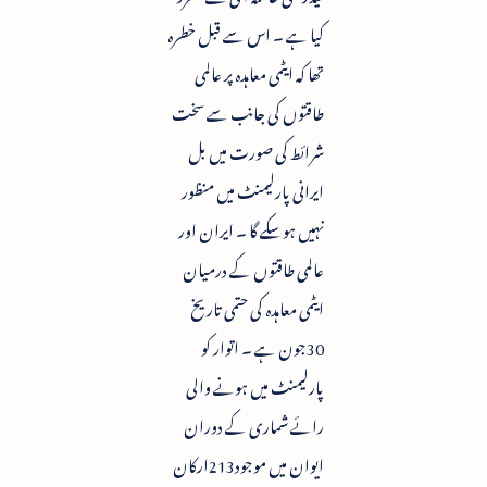
کیا ہے ۔ اس سے قبل خطرہ
تھا کہ ایٹمی معاہدہ پر عالمی
طاقتوں کی جانب سے سخت
شرائط کی صورت میں بل
ایرانی پارلیمنٹ میں منظور
نہیں ہوسکے گا ۔ ایران اور
عالمی طاقتوں کے درمیان
ایٹمی معاہدہ کی حتمی تاریخ
30جون ہے ۔ اتوار کو
پارلیمنٹ میں ہونے والی
رائے شماری کے دوران
ایوان میں موجود213ارکان