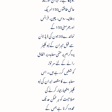
عالمی طاقتوں150امریکہ،
برطانیہ، روس ، چین، فرانس
اورجرمنی150کے
نمائندے30جون کی ڈیڈ لائن
سے قبل تہران کے نیو کلیئر
پروگرام پر حتمی معاہدہ پر اتفاق
رائے کے لئے سر توڑ
کوششیں کررہے ہیں۔ اس
معاہدے کا مقصد ایران کی نیو
کلیئر ہتھیار تیار کرنے کی
صلاحیت کو ہر ممکن حد تک
محدود کرنا ہے جس کے