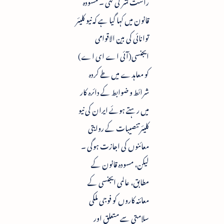
راست نشر کی گئی ۔ مسودہ
قانون میں کہا گیا ہے کہ نیو کلیئر
توانائی کی بین الاقوامی
ایجنسی(آئی اے ای اے)
کو معاہدے میں طے کردہ
شرائط و ضوابط کے دائرہ کار
میں رہتے ہوئے ایران کی نیو
کلیئر تنصیبات کے روایتی
معائنوں کی اجازت ہوگی ۔
لیکن، مسودہ قانون کے
مطابق، عالمی ایجنسی کے
معائنہ کاروں کو فوجی ملکی
سلامتی سے متعلق اور