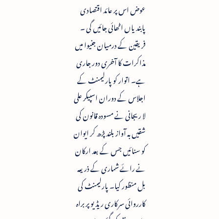
عوض اس پر عائد اقتصادی
پابندیاں اٹھائی جائیں گی ۔
فریقین کے درمیان جنیوا میں
مذاکرات کا آخری دور جاری
ہے۔ اتوار کو پارلیمنٹ کے
اجلاس کے دوران اسپیکر علی
لا ریجانی نے مسودہ قانون کی
شقیں بہ آواز بلند پڑھ کر ایوان
کو سنائیں جس کے بعد ارکان
نے رائے شماری کے ذریعہ
بل منظور کیا۔ پارلیمنٹ کی
کارروائی سرکاری ریڈیو پر براہ