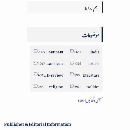
اہم روابط
موضوعات
sub-continent
india
column-analysis
article
book-review
literature
religion
politics
Publisher & Editorial Information