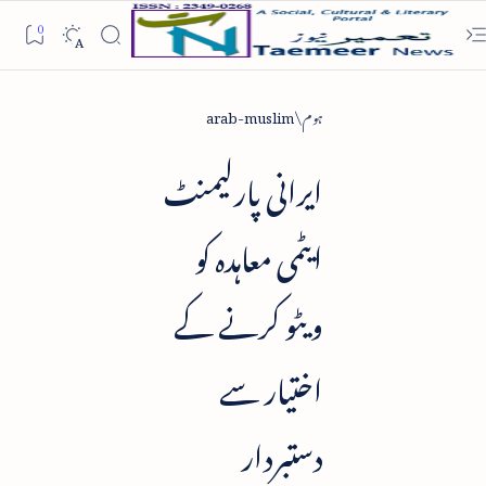
ہوم
arab-muslim
ایرانی پارلیمنٹ
ایٹمی معاہدہ کو
ویٹو کرنے کے
اختیار سے
دستبردار