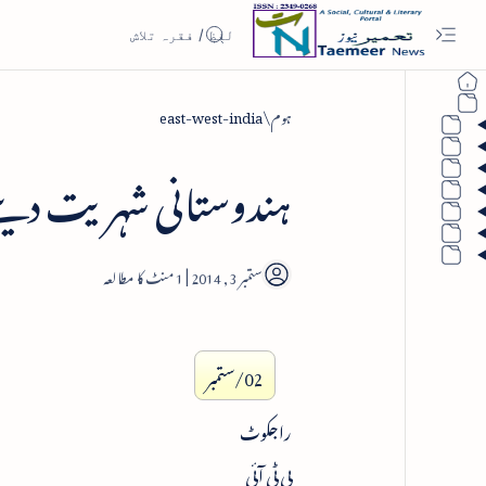
ہوم
east-west-india
ہندوستانی شہریت دینے 
1
02/ستمبر
راجکوٹ
پی ٹی آئی