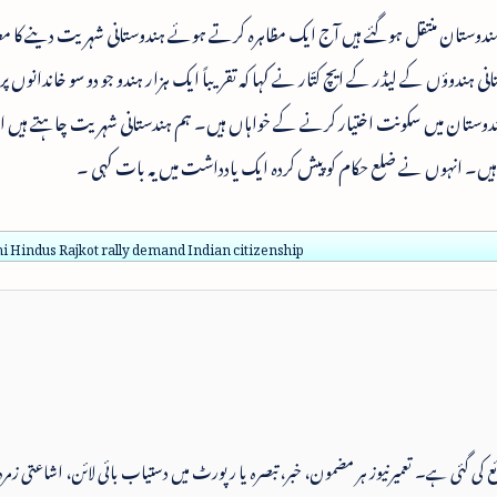
 ہندوستان منتقل ہوگئے ہیں آج ایک مظاہرہ کرتے ہوئے ہندوستانی شہریت دینے کا مطال
نی ہندوؤں کے لیڈر کے ایچ کتّار نے کہا کہ تقریباً ایک ہزار ہندو جو دو سو خاندانوں پ
اور ہندوستان میں سکونت اختیار کرنے کے خواہاں ہیں۔ ہم ہندستانی شہریت چاہتے ہیں ا
ں ہیں۔ انہوں نے ضلع حکام کو پیش کردہ ایک یادداشت میں یہ بات کہی ۔
i Hindus Rajkot rally demand Indian citizenship
 شائع کی گئی ہے۔ تعمیرنیوز ہر مضمون، خبر، تبصرہ یا رپورٹ میں دستیاب بائی لائن، اشاعتی زمرہ