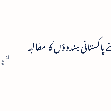
پاکستانی ہندوؤں کا مطالبہ