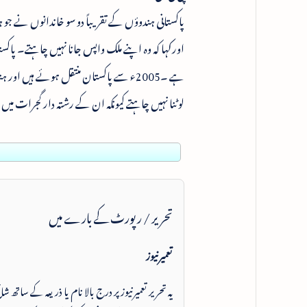
پاکستانی ہندوؤں کے تقریباً دو سو خاندانوں نے جو
اورکہا کہ وہ اپنے ملک واپس جانا نہیں چاہتے۔ پاکستا
ہے ۔2005ء سے پاکستان منتقل ہوئے ہیں 
لوٹنا نہیں چاہتے کیونکہ ان کے رشتہ دار گجرات می
تحریر / رپورٹ کے بارے میں
تعمیرنیوز
یہ تحریر تعمیرنیوز پر درج بالا نام یا ذریعہ کے ساتھ