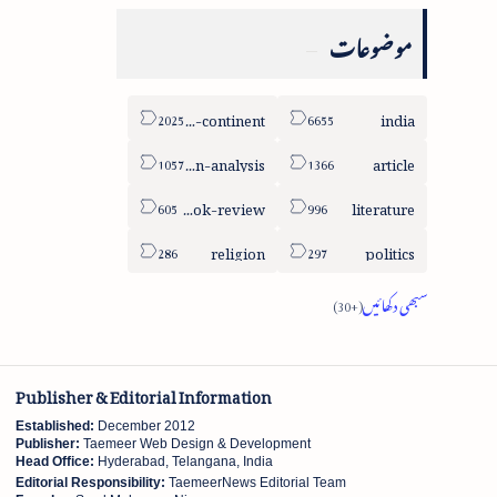
موضوعات
sub-continent
india
column-analysis
article
book-review
literature
religion
politics
Publisher & Editorial Information
Established:
December 2012
Publisher:
Taemeer Web Design & Development
Head Office:
Hyderabad, Telangana, India
Editorial Responsibility:
TaemeerNews Editorial Team