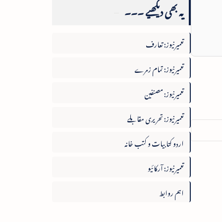
یہ بھی دیکھیے ۔۔۔
تعمیرنیوز: تعارف
تعمیرنیوز: تمام زمرے
تعمیرنیوز: مصنفین
تعمیرنیوز: تحریری مقابلے
اردو کتابیات و کتب خانہ
تعمیرنیوز: آرکائیو
اہم روابط