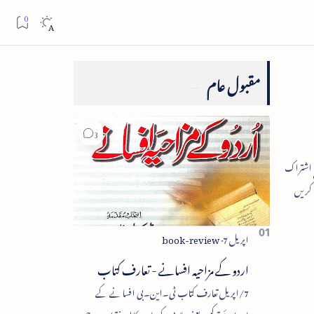
مقبول عام
اردو کے مزاحیہ افسانے - تعارف کتاب
7/اپریل تعارف کتاب ٹی۔این۔بی افسانے کے
اجزائے ترکیبی یعنی پلاٹ، کردار، مکالمہ، نقطۂ عروج،