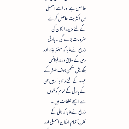
حاصل ہے اور اسے اسمبلی
میں اکثریت حاصل کرنے
کے لئے مزید5ارکان کی
ضرورت پڑے گی ۔ پارٹی
ذرائع نے بتایا کہ سینئر لیڈر اور
دہلی کے سابق وزیر فینانس
جگدیش مکھی چیف منسٹر کے
عہدہ کے لئے دعویدار ہیں جن
کے پارٹی کے تمام گوشوں
سے اچھے تعلقات ہیں ۔
ذرائع نے بتایا کہ دہلی کے
تقریباً تمام ارکان اسمبلی اور