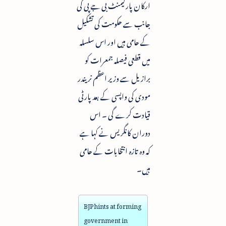
ارکان پارلیمنٹ بی جے پی کی
جانب سے حکومت کی تشکیل
کے حامی ہیں اور اس سلسلہ
میں قطعی فیصلہ جمعرات کو
برازیل سے وزیر اعظم نریندر
مودی کی واپسی کے بعد پارٹی
قیادت کرے گی ۔ اس
دوران کانگریس نے کہا ہے
کہ وہ تازہ انتخابات کے حامی
ہیں۔
BJP hints at forming
government in