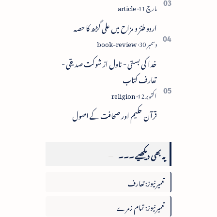
اردو طنز و مزاح میں علی گڑھ کا حصہ
خدا کی بستی - ناول از شوکت صدیقی -
تعارف کتاب
قرآن حکیم اور صحافت کے اصول
یہ بھی دیکھیے ۔۔۔
تعمیرنیوز: تعارف
تعمیرنیوز: تمام زمرے