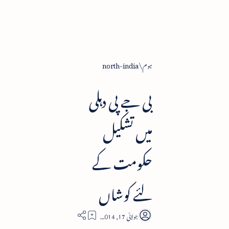
ہوم
north-india
بی جے پی دہلی
میں تشکیل
حکومت کے
لئے کوشاں
1