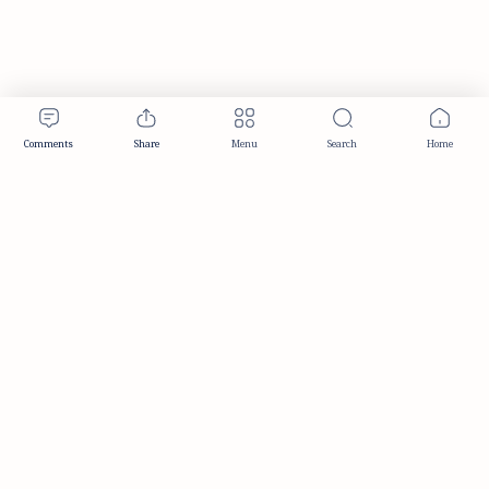
Publisher & Editorial Information
Established:
December 2012
Publisher:
Taemeer Web Design & Development
Head Office:
Hyderabad, Telangana, India
Editorial Responsibility:
TaemeerNews Editorial Team
Founder:
Syed Mukarram Niyaz
ISSN:
2349-0268
Location:
Hyderabad, Telangana, India
Contact:
contact@taemeer.com
|
|
|
|
Editorial Policy
Publisher Information
Editorial Board
Authors & Contributors
|
Contact
Privacy Policy