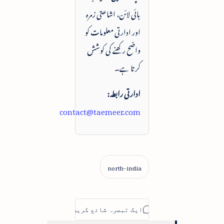
بائی لائن، اشاعتی زمرہ
اور ادارتی معلومات کو
واضح رکھنے کی کوشش
کرتا ہے۔
ادارتی رابطہ:
contact@taemeer.com