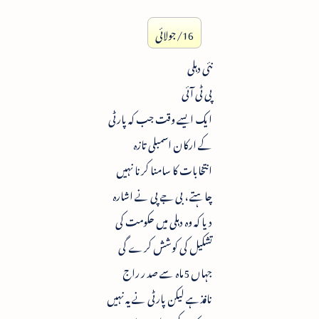
16/جولائی
نئی دہلی
پی ٹی آئی
ایک ایسے وقت جب کہ پارٹی
کے ارکان اسمبلی تازہ
انتخابات کا سامنا کرنا نہیں
چاہتے ، بی جے پی نے اشارہ
دیا کہ وہ دہلی میں حکومت کی
تشکیل کی کوشش کرے گی
جہاں 5ماہ سے صد ر راج
نافذہے لیکن پارٹی نے یہ نہیں