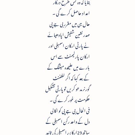
بتایا کہ وہ کس طرح درکار
اعداد حاصل کرے گی ۔
حال ہی میں مقرر بی جے پی
صدر نشین شتیش اپادھیائے
نے پارٹی ارکان اسمبلی اور
ارکان پارلیمنٹ سے اس
بارے میں علیحدہ میٹنگ کے
کے بعد کہا کہ اگر لفٹننٹ
گورنر مدعو کریں توپارٹی تشکیل
حکومت پر غور کرے گی ۔
فی الحال بی جے پی کو اکالی
دل کے واحد رکن اسمبلی کے
ساتھ29ارکان اسمبلی کی تائید