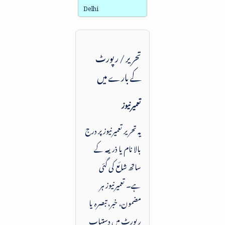
Delhi
تحریر / رپورٹ
کے بارے میں
تعمیرنیوز
یہ تحریر تعمیرنیوز پر درج
بالا نام یا ذریعہ کے
ساتھ شائع کی گئی
ہے۔ تعمیرنیوز ہر
مضمون، خبر، تبصرہ یا
رپورٹ میں دستیاب